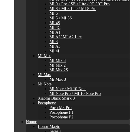
MI 9 / Pro / SE / Lite / 9T / 9T Pro
MI 8 / MI 8 Lite / MI 8 Pro
MI 6
MI 5 / MI 5S
MI 4S
MI 4C
MI A1
MI A2/ MI A2 Lite
MI 3
MI A3
MI 4I
MI Mix
MI Mix 3
MI Mix 2
MI Mix 2S
Mi Max
Mi Max 3
Mi Note
MI Note / Mi 10 Note
MI Note Pro / MI 10 Note Pro
Xiaomi Black Shark 3
Pocophone
Poco M3 Pro
Pocophone F1
Pocophone F2
Honor
Honor Magic
Série 7