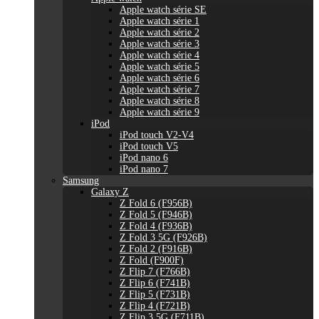
Apple watch série SE
Apple watch série 1
Apple watch série 2
Apple watch série 3
Apple watch série 4
Apple watch série 5
Apple watch série 6
Apple watch série 7
Apple watch série 8
Apple watch série 9
iPod
iPod touch V2-V4
iPod touch V5
iPod nano 6
iPod nano 7
Samsung
Galaxy Z
Z Fold 6 (F956B)
Z Fold 5 (F946B)
Z Fold 4 (F936B)
Z Fold 3 5G (F926B)
Z Fold 2 (F916B)
Z Fold (F900F)
Z Flip 7 (F766B)
Z Flip 6 (F741B)
Z Flip 5 (F731B)
Z Flip 4 (F721B)
Z Flip 3 5G (F711B)