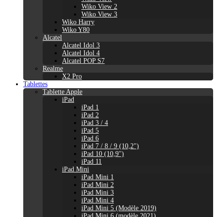
Wiko View 2
Wiko View 3
Wiko Harry
Wiko Y80
Alcatel
Alcatel Idol 3
Alcatel Idol 4
Alcatel POP S7
Realme
X2 Pro
Tablettes
Tablette Apple
iPad
iPad 1
iPad 2
iPad 3 / 4
iPad 5
iPad 6
iPad 7 / 8 / 9 (10,2")
iPad 10 (10,9'')
iPad 11
iPad Mini
iPad Mini 1
iPad Mini 2
iPad Mini 3
iPad Mini 4
iPad Mini 5 (Modèle 2019)
iPad Mini 6 (modèle 2021)