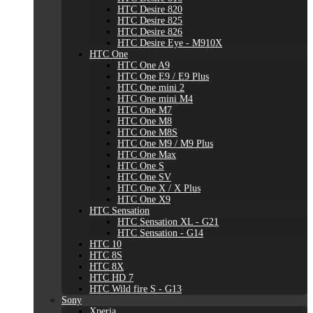
HTC Desire 820
HTC Desire 825
HTC Desire 826
HTC Desire Eye - M910X
HTC One
HTC One A9
HTC One E9 / E9 Plus
HTC One mini 2
HTC One mini M4
HTC One M7
HTC One M8
HTC One M8S
HTC One M9 / M9 Plus
HTC One Max
HTC One S
HTC One SV
HTC One X / X Plus
HTC One X9
HTC Sensation
HTC Sensation XL - G21
HTC Sensation - G14
HTC 10
HTC 8S
HTC 8X
HTC HD 7
HTC Wild fire S - G13
Sony
Xperia