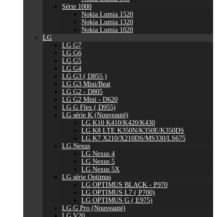
Série 1000
Nokia Lumia 1520
Nokia Lumia 1320
Nokia Lumia 1020
LG
LG G7
LG G6
LG G5
LG G4
LG G3 ( D855 )
LG G3 Mini/Beat
LG G2 - D805
LG G2 Mini - D620
LG G Flex ( D955)
LG série K (Nouveauté)
LG K10 K410/K420/K430
LG K8 LTE K350N/K350E/K350DS
LG K7 X210/X210DS/MS330/LS675
LG Nexus
LG Nexus 4
LG Nexus 5
LG Nexus 5X
LG série Optimus
LG OPTIMUS BLACK - P970
LG OPTIMUS L7 ( P700)
LG OPTIMUS G ( E975)
LG G Pro (Nouveauté)
LG V20