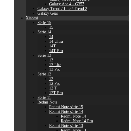
Galaxy Ace 4 - G357
Galaxy Trend / Lite / Trend 2
Galaxy Gear
Xiaomi
Série 15
15
Série 14
14
14 Ultra
14T
14T Pro
Série 13
13
13 Lite
13 Pro
Série 12
12
12 Pro
12 T
12T Pro
Série 11
Redmi Note
Redmi Note série 15
Redmi Note série 14
Redmi Note 14
Redmi Note 14 Pro
Redmi Note série 13
Redmi Note 13