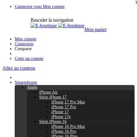
Connectez vous
Mon compte
Basculer la navigation
Mon panier
Mon compte
Connexion
Comparer
Créer un compte
Allez au contenu
Smartphones
Apple
iPhone Air
Série iPhone 17
iPhone 17 Pro Max
iPhone 17 Pro
iPhone 17
iPhone 17e
Série iPhone 16
iPhone 16 Pro Max
iPhone 16 Pro
iPhone 16 Plus