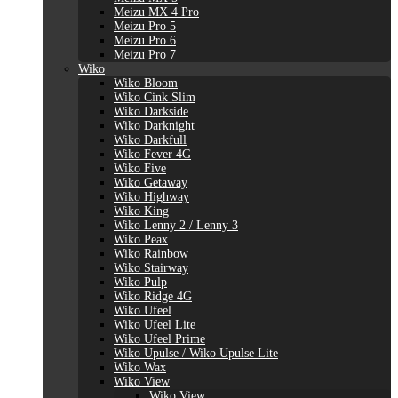
Meizu MX 4 Pro
Meizu Pro 5
Meizu Pro 6
Meizu Pro 7
Wiko
Wiko Bloom
Wiko Cink Slim
Wiko Darkside
Wiko Darknight
Wiko Darkfull
Wiko Fever 4G
Wiko Five
Wiko Getaway
Wiko Highway
Wiko King
Wiko Lenny 2 / Lenny 3
Wiko Peax
Wiko Rainbow
Wiko Stairway
Wiko Pulp
Wiko Ridge 4G
Wiko Ufeel
Wiko Ufeel Lite
Wiko Ufeel Prime
Wiko Upulse / Wiko Upulse Lite
Wiko Wax
Wiko View
Wiko View