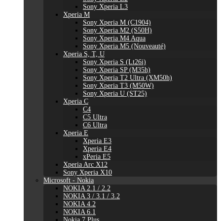
Sony Xperia L3
Xperia M
Sony Xperia M (C1904)
Sony Xperia M2 (S50H)
Sony Xperia M4 Aqua
Sony Xperia M5 (Nouveauté)
Xperia S, T, U
Sony Xperia S (Lt26i)
Sony Xperia SP (M35h)
Sony Xperia T2 Ultra (XM50h)
Sony Xperia T3 (M50W)
Sony Xperia U (ST25)
Xperia C
C4
C5 Ultra
C6 Ultra
Xperia E
Xperia E3
Xperia E4
xPeria E5
Xperia Arc X12
Sony Xperia X10
Microsoft - Nokia
NOKIA 2.1 / 2.2
NOKIA 3 / 3.1 / 3.2
NOKIA 4.2
NOKIA 6.1
Nokia 7 Plus