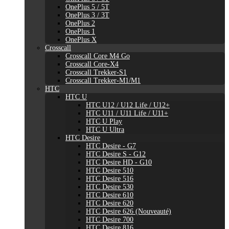
OnePlus 5 / 5T
OnePlus 3 / 3T
OnePlus 2
OnePlus 1
OnePlus X
Crosscall
Crosscall Core M4 Go
Crosscall Core-X4
Crosscall Trekker-S1
Crosscall Trekker-M1/M1
HTC
HTC U
HTC U12 / U12 Life / U12+
HTC U11 / U11 Life / U11+
HTC U Play
HTC U Ultra
HTC Desire
HTC Desire - G7
HTC Desire S - G12
HTC Desire HD - G10
HTC Desire 510
HTC Desire 516
HTC Desire 530
HTC Desire 610
HTC Desire 620
HTC Desire 626 (Nouveauté)
HTC Desire 700
HTC Desire 816