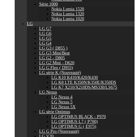
Série 1000
Nokia Lumia 1520
Nokia Lumia 1320
Nokia Lumia 1020
LG
LG G7
LG G6
LG G5
LG G4
LG G3 ( D855 )
LG G3 Mini/Beat
LG G2 - D805
LG G2 Mini - D620
LG G Flex ( D955)
LG série K (Nouveauté)
LG K10 K410/K420/K430
LG K8 LTE K350N/K350E/K350DS
LG K7 X210/X210DS/MS330/LS675
LG Nexus
LG Nexus 4
LG Nexus 5
LG Nexus 5X
LG série Optimus
LG OPTIMUS BLACK - P970
LG OPTIMUS L7 ( P700)
LG OPTIMUS G ( E975)
LG G Pro (Nouveauté)
LG V20