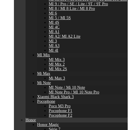
MI 9 / Pro / SE / Lite / 9T / 9T Pro
MI 8 / MI 8 Lite / MI 8 Pro
MI 6
MI 5 / MI 5S
MI 4S
MI 4C
MI A1
MI A2/ MI A2 Lite
MI 3
MI A3
MI 4I
MI Mix
MI Mix 3
MI Mix 2
MI Mix 2S
Mi Max
Mi Max 3
Mi Note
MI Note / Mi 10 Note
MI Note Pro / MI 10 Note Pro
Xiaomi Black Shark 3
Pocophone
Poco M3 Pro
Pocophone F1
Pocophone F2
Honor
Honor Magic
Série 7