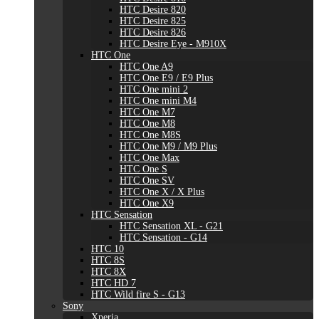
HTC Desire 820
HTC Desire 825
HTC Desire 826
HTC Desire Eye - M910X
HTC One
HTC One A9
HTC One E9 / E9 Plus
HTC One mini 2
HTC One mini M4
HTC One M7
HTC One M8
HTC One M8S
HTC One M9 / M9 Plus
HTC One Max
HTC One S
HTC One SV
HTC One X / X Plus
HTC One X9
HTC Sensation
HTC Sensation XL - G21
HTC Sensation - G14
HTC 10
HTC 8S
HTC 8X
HTC HD 7
HTC Wild fire S - G13
Sony
Xperia