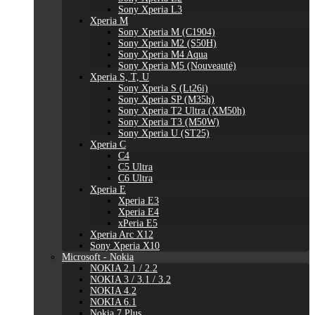
Sony Xperia L3
Xperia M
Sony Xperia M (C1904)
Sony Xperia M2 (S50H)
Sony Xperia M4 Aqua
Sony Xperia M5 (Nouveauté)
Xperia S, T, U
Sony Xperia S (Lt26i)
Sony Xperia SP (M35h)
Sony Xperia T2 Ultra (XM50h)
Sony Xperia T3 (M50W)
Sony Xperia U (ST25)
Xperia C
C4
C5 Ultra
C6 Ultra
Xperia E
Xperia E3
Xperia E4
xPeria E5
Xperia Arc X12
Sony Xperia X10
Microsoft - Nokia
NOKIA 2.1 / 2.2
NOKIA 3 / 3.1 / 3.2
NOKIA 4.2
NOKIA 6.1
Nokia 7 Plus