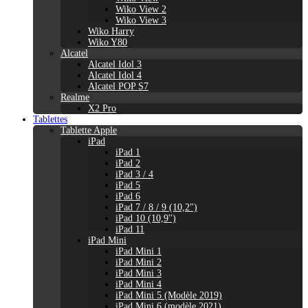
Wiko View 2
Wiko View 3
Wiko Harry
Wiko Y80
Alcatel
Alcatel Idol 3
Alcatel Idol 4
Alcatel POP S7
Realme
X2 Pro
Tablettes
Tablette Apple
iPad
iPad 1
iPad 2
iPad 3 / 4
iPad 5
iPad 6
iPad 7 / 8 / 9 (10,2")
iPad 10 (10,9'')
iPad 11
iPad Mini
iPad Mini 1
iPad Mini 2
iPad Mini 3
iPad Mini 4
iPad Mini 5 (Modèle 2019)
iPad Mini 6 (modèle 2021)