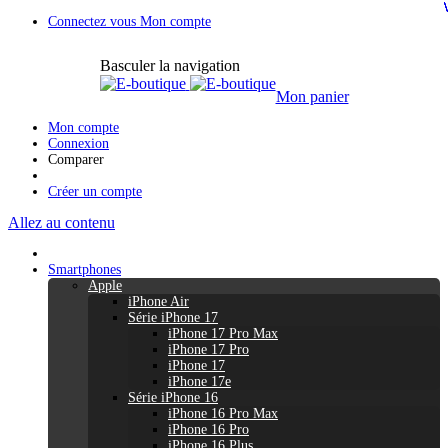
Connectez vous
Mon compte
Basculer la navigation
Mon panier
Mon compte
Connexion
Comparer
Créer un compte
Allez au contenu
Smartphones
Apple
iPhone Air
Série iPhone 17
iPhone 17 Pro Max
iPhone 17 Pro
iPhone 17
iPhone 17e
Série iPhone 16
iPhone 16 Pro Max
iPhone 16 Pro
iPhone 16 Plus