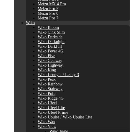
Meizu MX 4 Pro
Meizu Pro 5
Meizu Pro 6
Meizu Pro 7
Wiko
Wiko Bloom
Wiko Cink Slim
Wiko Darkside
Wiko Darknight
Wiko Darkfull
Wiko Fever 4G
Wiko Five
Wiko Getaway
Wiko Highway
Wiko King
Wiko Lenny 2 / Lenny 3
Wiko Peax
Wiko Rainbow
Wiko Stairway
Wiko Pulp
Wiko Ridge 4G
Wiko Ufeel
Wiko Ufeel Lite
Wiko Ufeel Prime
Wiko Upulse / Wiko Upulse Lite
Wiko Wax
Wiko View
Wiko View