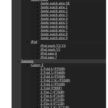
Apple watch série SE
Apple watch série 1
Apple watch série 2
Apple watch série 3
Apple watch série 4
Apple watch série 5
Apple watch série 6
Apple watch série 7
Apple watch série 8
Apple watch série 9
iPod
iPod touch V2-V4
iPod touch V5
iPod nano 6
iPod nano 7
Samsung
Galaxy Z
Z Fold 6 (F956B)
Z Fold 5 (F946B)
Z Fold 4 (F936B)
Z Fold 3 5G (F926B)
Z Fold 2 (F916B)
Z Fold (F900F)
Z Flip 7 (F766B)
Z Flip 6 (F741B)
Z Flip 5 (F731B)
Z Flip 4 (F721B)
Z Flip 3 5G (F711B)