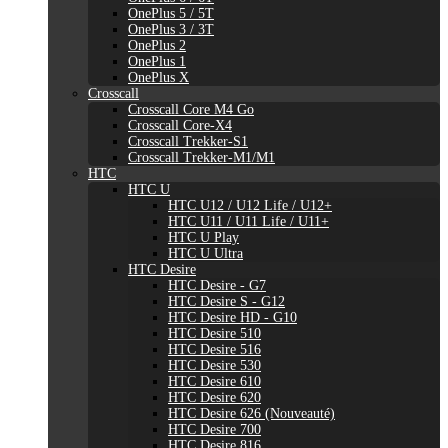
OnePlus 5 / 5T
OnePlus 3 / 3T
OnePlus 2
OnePlus 1
OnePlus X
Crosscall
Crosscall Core M4 Go
Crosscall Core-X4
Crosscall Trekker-S1
Crosscall Trekker-M1/M1
HTC
HTC U
HTC U12 / U12 Life / U12+
HTC U11 / U11 Life / U11+
HTC U Play
HTC U Ultra
HTC Desire
HTC Desire - G7
HTC Desire S - G12
HTC Desire HD - G10
HTC Desire 510
HTC Desire 516
HTC Desire 530
HTC Desire 610
HTC Desire 620
HTC Desire 626 (Nouveauté)
HTC Desire 700
HTC Desire 816