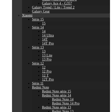
Galaxy Ace 4 - G357
Galaxy Trend / Lite / Trend 2
Galaxy Gear
Xiaomi
Série 15
15
Série 14
14
14 Ultra
14T
14T Pro
Série 13
13
13 Lite
13 Pro
Série 12
12
12 Pro
12 T
12T Pro
Série 11
Redmi Note
Redmi Note série 15
Redmi Note série 14
Redmi Note 14
Redmi Note 14 Pro
Redmi Note série 13
Redmi Note 13