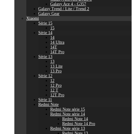
Galaxy Ace 4 - G357
Galaxy Trend / Lite / Trend 2
Galaxy Gear
Xiaomi
Série 15
15
Série 14
14
14 Ultra
14T
14T Pro
Série 13
13
13 Lite
13 Pro
Série 12
12
12 Pro
12 T
12T Pro
Série 11
Redmi Note
Redmi Note série 15
Redmi Note série 14
Redmi Note 14
Redmi Note 14 Pro
Redmi Note série 13
Redmi Note 13