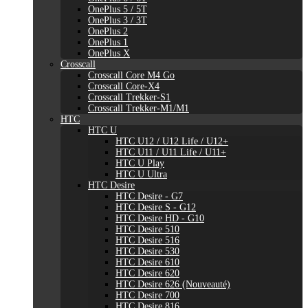
OnePlus 5 / 5T
OnePlus 3 / 3T
OnePlus 2
OnePlus 1
OnePlus X
Crosscall
Crosscall Core M4 Go
Crosscall Core-X4
Crosscall Trekker-S1
Crosscall Trekker-M1/M1
HTC
HTC U
HTC U12 / U12 Life / U12+
HTC U11 / U11 Life / U11+
HTC U Play
HTC U Ultra
HTC Desire
HTC Desire - G7
HTC Desire S - G12
HTC Desire HD - G10
HTC Desire 510
HTC Desire 516
HTC Desire 530
HTC Desire 610
HTC Desire 620
HTC Desire 626 (Nouveauté)
HTC Desire 700
HTC Desire 816