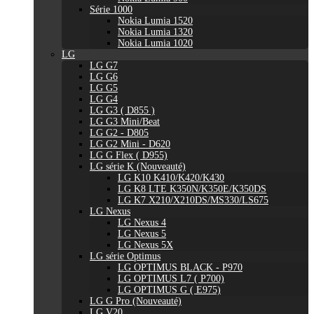
Série 1000
Nokia Lumia 1520
Nokia Lumia 1320
Nokia Lumia 1020
LG
LG G7
LG G6
LG G5
LG G4
LG G3 ( D855 )
LG G3 Mini/Beat
LG G2 - D805
LG G2 Mini - D620
LG G Flex ( D955)
LG série K (Nouveauté)
LG K10 K410/K420/K430
LG K8 LTE K350N/K350E/K350DS
LG K7 X210/X210DS/MS330/LS675
LG Nexus
LG Nexus 4
LG Nexus 5
LG Nexus 5X
LG série Optimus
LG OPTIMUS BLACK - P970
LG OPTIMUS L7 ( P700)
LG OPTIMUS G ( E975)
LG G Pro (Nouveauté)
LG V20