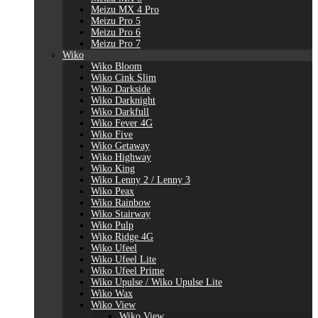
Meizu MX 4 Pro
Meizu Pro 5
Meizu Pro 6
Meizu Pro 7
Wiko
Wiko Bloom
Wiko Cink Slim
Wiko Darkside
Wiko Darknight
Wiko Darkfull
Wiko Fever 4G
Wiko Five
Wiko Getaway
Wiko Highway
Wiko King
Wiko Lenny 2 / Lenny 3
Wiko Peax
Wiko Rainbow
Wiko Stairway
Wiko Pulp
Wiko Ridge 4G
Wiko Ufeel
Wiko Ufeel Lite
Wiko Ufeel Prime
Wiko Upulse / Wiko Upulse Lite
Wiko Wax
Wiko View
Wiko View