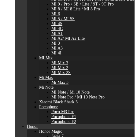
MI 9 / Pro / SE / Lite / 9T / 9T Pro
MI 8 / MI 8 Lite / MI 8 Pro
MI 6
MI 5 / MI 5S
MI 4S
MI 4C
MI A1
MI A2/ MI A2 Lite
MI 3
MI A3
MI 4I
MI Mix
MI Mix 3
MI Mix 2
MI Mix 2S
Mi Max
Mi Max 3
Mi Note
MI Note / Mi 10 Note
MI Note Pro / MI 10 Note Pro
Xiaomi Black Shark 3
Pocophone
Poco M3 Pro
Pocophone F1
Pocophone F2
Honor
Honor Magic
Série 7