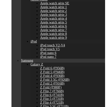
Apple watch série SE
Apple watch série 1
Apple watch série 2
Apple watch série 3
Apple watch série 4
Apple watch série 5
Apple watch série 6
Apple watch série 7
Apple watch série 8
Apple watch série 9
iPod
iPod touch V2-V4
iPod touch V5
iPod nano 6
iPod nano 7
Samsung
Galaxy Z
Z Fold 6 (F956B)
Z Fold 5 (F946B)
Z Fold 4 (F936B)
Z Fold 3 5G (F926B)
Z Fold 2 (F916B)
Z Fold (F900F)
Z Flip 7 (F766B)
Z Flip 6 (F741B)
Z Flip 5 (F731B)
Z Flip 4 (F721B)
Z Flip 3 5G (F711B)