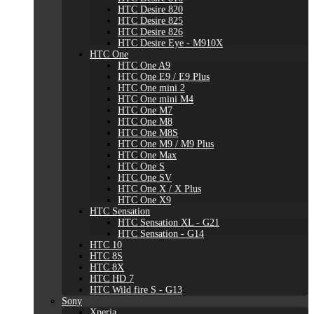
HTC Desire 820
HTC Desire 825
HTC Desire 826
HTC Desire Eye - M910X
HTC One
HTC One A9
HTC One E9 / E9 Plus
HTC One mini 2
HTC One mini M4
HTC One M7
HTC One M8
HTC One M8S
HTC One M9 / M9 Plus
HTC One Max
HTC One S
HTC One SV
HTC One X / X Plus
HTC One X9
HTC Sensation
HTC Sensation XL - G21
HTC Sensation - G14
HTC 10
HTC 8S
HTC 8X
HTC HD 7
HTC Wild fire S - G13
Sony
Xperia