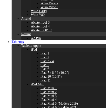
Wiko View 2
Wiko View 3
Wiko Harry
Wiko Y80
Alcatel
Alcatel Idol 3
Alcatel Idol 4
Alcatel POP S7
Realme
X2 Pro
Tablettes
Tablette Apple
iPad
iPad 1
iPad 2
iPad 3 / 4
iPad 5
iPad 6
iPad 7 / 8 / 9 (10,2")
iPad 10 (10,9'')
iPad 11
iPad Mini
iPad Mini 1
iPad Mini 2
iPad Mini 3
iPad Mini 4
iPad Mini 5 (Modèle 2019)
iPad Mini 6 (modèle 2021)