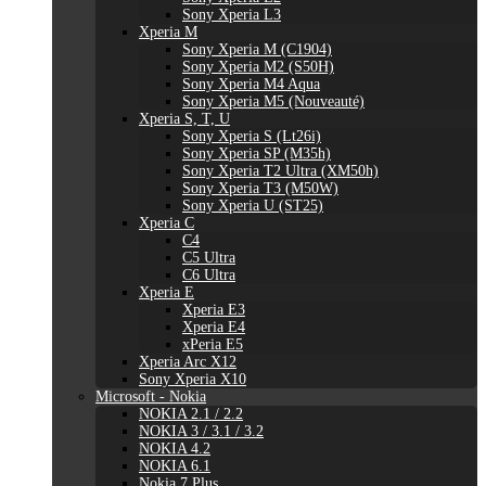
Sony Xperia L3
Xperia M
Sony Xperia M (C1904)
Sony Xperia M2 (S50H)
Sony Xperia M4 Aqua
Sony Xperia M5 (Nouveauté)
Xperia S, T, U
Sony Xperia S (Lt26i)
Sony Xperia SP (M35h)
Sony Xperia T2 Ultra (XM50h)
Sony Xperia T3 (M50W)
Sony Xperia U (ST25)
Xperia C
C4
C5 Ultra
C6 Ultra
Xperia E
Xperia E3
Xperia E4
xPeria E5
Xperia Arc X12
Sony Xperia X10
Microsoft - Nokia
NOKIA 2.1 / 2.2
NOKIA 3 / 3.1 / 3.2
NOKIA 4.2
NOKIA 6.1
Nokia 7 Plus