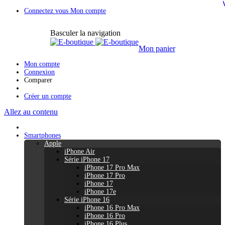
Connectez vous
Mon compte
Basculer la navigation
Mon panier
Mon compte
Connexion
Comparer
Créer un compte
Allez au contenu
Smartphones
Apple
iPhone Air
Série iPhone 17
iPhone 17 Pro Max
iPhone 17 Pro
iPhone 17
iPhone 17e
Série iPhone 16
iPhone 16 Pro Max
iPhone 16 Pro
iPhone 16 Plus