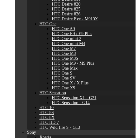
HTC Desire 820
HTC Desire 825
HTC Desire 826
HTC Desire Eye - M910X
HTC One
HTC One A9
HTC One E9 / E9 Plus
HTC One mini 2
HTC One mini M4
HTC One M7
HTC One M8
HTC One M8S
HTC One M9 / M9 Plus
HTC One Max
HTC One S
HTC One SV
HTC One X / X Plus
HTC One X9
HTC Sensation
HTC Sensation XL - G21
HTC Sensation - G14
HTC 10
HTC 8S
HTC 8X
HTC HD 7
HTC Wild fire S - G13
Sony
Xperia