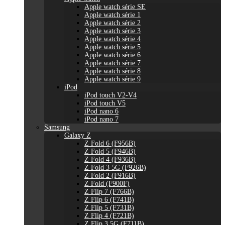
Apple watch série SE
Apple watch série 1
Apple watch série 2
Apple watch série 3
Apple watch série 4
Apple watch série 5
Apple watch série 6
Apple watch série 7
Apple watch série 8
Apple watch série 9
iPod
iPod touch V2-V4
iPod touch V5
iPod nano 6
iPod nano 7
Samsung
Galaxy Z
Z Fold 6 (F956B)
Z Fold 5 (F946B)
Z Fold 4 (F936B)
Z Fold 3 5G (F926B)
Z Fold 2 (F916B)
Z Fold (F900F)
Z Flip 7 (F766B)
Z Flip 6 (F741B)
Z Flip 5 (F731B)
Z Flip 4 (F721B)
Z Flip 3 5G (F711B)