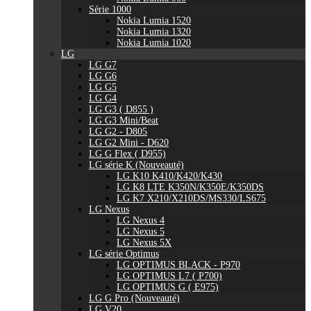
Série 1000
Nokia Lumia 1520
Nokia Lumia 1320
Nokia Lumia 1020
LG
LG G7
LG G6
LG G5
LG G4
LG G3 ( D855 )
LG G3 Mini/Beat
LG G2 - D805
LG G2 Mini - D620
LG G Flex ( D955)
LG série K (Nouveauté)
LG K10 K410/K420/K430
LG K8 LTE K350N/K350E/K350DS
LG K7 X210/X210DS/MS330/LS675
LG Nexus
LG Nexus 4
LG Nexus 5
LG Nexus 5X
LG série Optimus
LG OPTIMUS BLACK - P970
LG OPTIMUS L7 ( P700)
LG OPTIMUS G ( E975)
LG G Pro (Nouveauté)
LG V20