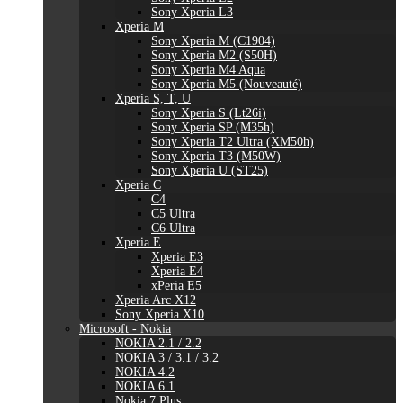
Sony Xperia L3
Xperia M
Sony Xperia M (C1904)
Sony Xperia M2 (S50H)
Sony Xperia M4 Aqua
Sony Xperia M5 (Nouveauté)
Xperia S, T, U
Sony Xperia S (Lt26i)
Sony Xperia SP (M35h)
Sony Xperia T2 Ultra (XM50h)
Sony Xperia T3 (M50W)
Sony Xperia U (ST25)
Xperia C
C4
C5 Ultra
C6 Ultra
Xperia E
Xperia E3
Xperia E4
xPeria E5
Xperia Arc X12
Sony Xperia X10
Microsoft - Nokia
NOKIA 2.1 / 2.2
NOKIA 3 / 3.1 / 3.2
NOKIA 4.2
NOKIA 6.1
Nokia 7 Plus