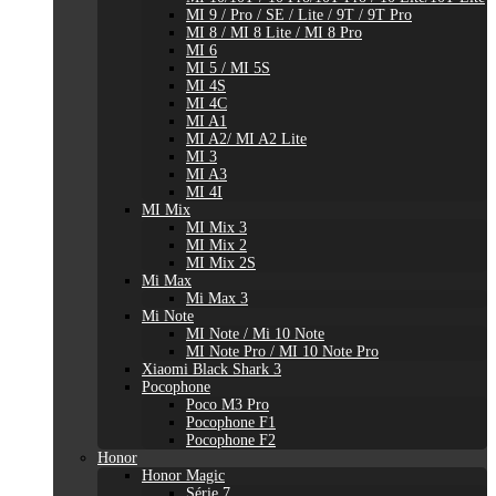
MI 9 / Pro / SE / Lite / 9T / 9T Pro
MI 8 / MI 8 Lite / MI 8 Pro
MI 6
MI 5 / MI 5S
MI 4S
MI 4C
MI A1
MI A2/ MI A2 Lite
MI 3
MI A3
MI 4I
MI Mix
MI Mix 3
MI Mix 2
MI Mix 2S
Mi Max
Mi Max 3
Mi Note
MI Note / Mi 10 Note
MI Note Pro / MI 10 Note Pro
Xiaomi Black Shark 3
Pocophone
Poco M3 Pro
Pocophone F1
Pocophone F2
Honor
Honor Magic
Série 7