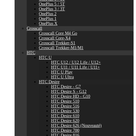
OnePlus 5 / 5T
OnePlus 3 / 3T
OnePlus 2
OnePlus 1
OnePlus X
Crosscall
Crosscall Core M4 Go
Crosscall Core-X4
Crosscall Trekker-S1
Crosscall Trekker-M1/M1
HTC
HTC U
HTC U12 / U12 Life / U12+
HTC U11 / U11 Life / U11+
HTC U Play
HTC U Ultra
HTC Desire
HTC Desire - G7
HTC Desire S - G12
HTC Desire HD - G10
HTC Desire 510
HTC Desire 516
HTC Desire 530
HTC Desire 610
HTC Desire 620
HTC Desire 626 (Nouveauté)
HTC Desire 700
HTC Desire 816