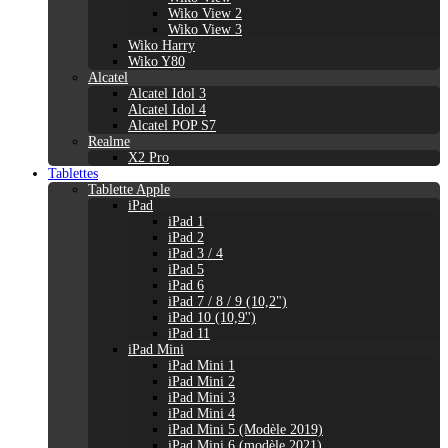
Wiko View 2
Wiko View 3
Wiko Harry
Wiko Y80
Alcatel
Alcatel Idol 3
Alcatel Idol 4
Alcatel POP S7
Realme
X2 Pro
Tablettes
Tablette Apple
iPad
iPad 1
iPad 2
iPad 3 / 4
iPad 5
iPad 6
iPad 7 / 8 / 9 (10,2")
iPad 10 (10,9'')
iPad 11
iPad Mini
iPad Mini 1
iPad Mini 2
iPad Mini 3
iPad Mini 4
iPad Mini 5 (Modèle 2019)
iPad Mini 6 (modèle 2021)