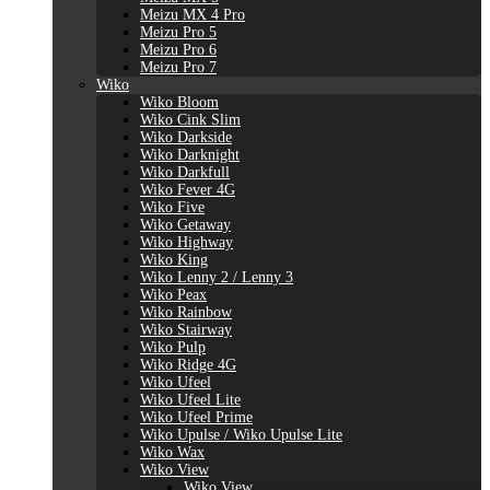
Meizu MX 4 Pro
Meizu Pro 5
Meizu Pro 6
Meizu Pro 7
Wiko
Wiko Bloom
Wiko Cink Slim
Wiko Darkside
Wiko Darknight
Wiko Darkfull
Wiko Fever 4G
Wiko Five
Wiko Getaway
Wiko Highway
Wiko King
Wiko Lenny 2 / Lenny 3
Wiko Peax
Wiko Rainbow
Wiko Stairway
Wiko Pulp
Wiko Ridge 4G
Wiko Ufeel
Wiko Ufeel Lite
Wiko Ufeel Prime
Wiko Upulse / Wiko Upulse Lite
Wiko Wax
Wiko View
Wiko View