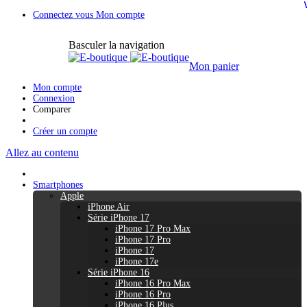
Connectez vous
Mon compte
Basculer la navigation
Mon panier
Mon compte
Connexion
Comparer
Créer un compte
Allez au contenu
Smartphones
Apple
iPhone Air
Série iPhone 17
iPhone 17 Pro Max
iPhone 17 Pro
iPhone 17
iPhone 17e
Série iPhone 16
iPhone 16 Pro Max
iPhone 16 Pro
iPhone 16 Plus