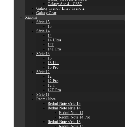
Galaxy Ace 4 - G357
Galaxy Trend / Lite / Trend 2
Galaxy Gear
Xiaomi
Série 15
15
Série 14
14
14 Ultra
14T
14T Pro
Série 13
13
13 Lite
13 Pro
Série 12
12
12 Pro
12 T
12T Pro
Série 11
Redmi Note
Redmi Note série 15
Redmi Note série 14
Redmi Note 14
Redmi Note 14 Pro
Redmi Note série 13
Redmi Note 13