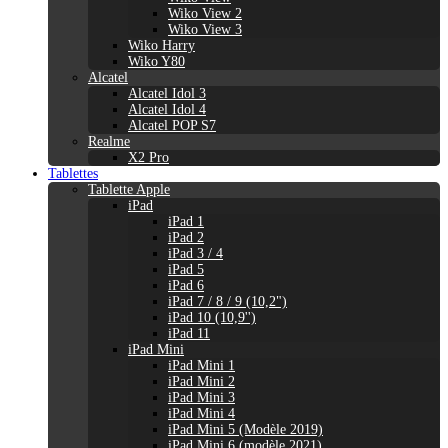
Wiko View 2
Wiko View 3
Wiko Harry
Wiko Y80
Alcatel
Alcatel Idol 3
Alcatel Idol 4
Alcatel POP S7
Realme
X2 Pro
Tablettes
Tablette Apple
iPad
iPad 1
iPad 2
iPad 3 / 4
iPad 5
iPad 6
iPad 7 / 8 / 9 (10,2")
iPad 10 (10,9'')
iPad 11
iPad Mini
iPad Mini 1
iPad Mini 2
iPad Mini 3
iPad Mini 4
iPad Mini 5 (Modèle 2019)
iPad Mini 6 (modèle 2021)