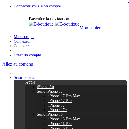
Connectez vous
Mon compte
Basculer la navigation
Mon panier
Mon compte
Connexion
Comparer
Créer un compte
Allez au contenu
Smartphones
Apple
iPhone Air
Série iPhone 17
iPhone 17 Pro Max
iPhone 17 Pro
iPhone 17
iPhone 17e
Série iPhone 16
iPhone 16 Pro Max
iPhone 16 Pro
iPhone 16 Plus