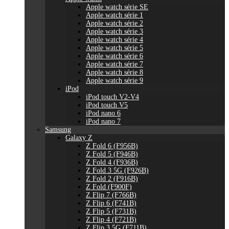
Apple watch série SE
Apple watch série 1
Apple watch série 2
Apple watch série 3
Apple watch série 4
Apple watch série 5
Apple watch série 6
Apple watch série 7
Apple watch série 8
Apple watch série 9
iPod
iPod touch V2-V4
iPod touch V5
iPod nano 6
iPod nano 7
Samsung
Galaxy Z
Z Fold 6 (F956B)
Z Fold 5 (F946B)
Z Fold 4 (F936B)
Z Fold 3 5G (F926B)
Z Fold 2 (F916B)
Z Fold (F900F)
Z Flip 7 (F766B)
Z Flip 6 (F741B)
Z Flip 5 (F731B)
Z Flip 4 (F721B)
Z Flip 3 5G (F711B)