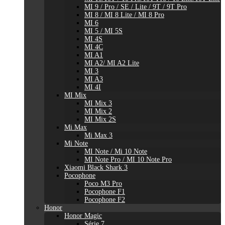
MI 9 / Pro / SE / Lite / 9T / 9T Pro
MI 8 / MI 8 Lite / MI 8 Pro
MI 6
MI 5 / MI 5S
MI 4S
MI 4C
MI A1
MI A2/ MI A2 Lite
MI 3
MI A3
MI 4I
MI Mix
MI Mix 3
MI Mix 2
MI Mix 2S
Mi Max
Mi Max 3
Mi Note
MI Note / Mi 10 Note
MI Note Pro / MI 10 Note Pro
Xiaomi Black Shark 3
Pocophone
Poco M3 Pro
Pocophone F1
Pocophone F2
Honor
Honor Magic
Série 7