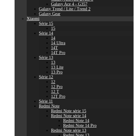
Galaxy Ace 4 - G357
Galaxy Trend / Lite / Trend 2
Galaxy Gear
Xiaomi
Série 15
15
Série 14
14
14 Ultra
14T
14T Pro
Série 13
13
13 Lite
13 Pro
Série 12
12
12 Pro
12 T
12T Pro
Série 11
Redmi Note
Redmi Note série 15
Redmi Note série 14
Redmi Note 14
Redmi Note 14 Pro
Redmi Note série 13
Redmi Note 13