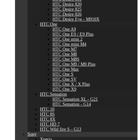
HTC Desire 820
HTC Desire 825
HTC Desire 826
HTC Desire Eye - M910X
HTC One
HTC One A9
HTC One E9 / E9 Plus
HTC One mini 2
HTC One mini M4
HTC One M7
HTC One M8
HTC One M8S
HTC One M9 / M9 Plus
HTC One Max
HTC One S
HTC One SV
HTC One X / X Plus
HTC One X9
HTC Sensation
HTC Sensation XL - G21
HTC Sensation - G14
HTC 10
HTC 8S
HTC 8X
HTC HD 7
HTC Wild fire S - G13
Sony
Xperia