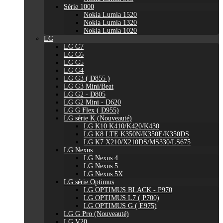
Série 1000
Nokia Lumia 1520
Nokia Lumia 1320
Nokia Lumia 1020
LG
LG G7
LG G6
LG G5
LG G4
LG G3 ( D855 )
LG G3 Mini/Beat
LG G2 - D805
LG G2 Mini - D620
LG G Flex ( D955)
LG série K (Nouveauté)
LG K10 K410/K420/K430
LG K8 LTE K350N/K350E/K350DS
LG K7 X210/X210DS/MS330/LS675
LG Nexus
LG Nexus 4
LG Nexus 5
LG Nexus 5X
LG série Optimus
LG OPTIMUS BLACK - P970
LG OPTIMUS L7 ( P700)
LG OPTIMUS G ( E975)
LG G Pro (Nouveauté)
LG V20