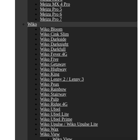
Meizu MX 4 Pro
Meizu Pro 5
Meizu Pro 6
Meizu Pro 7
Wiko
Wiko Bloom
Wiko Cink Slim
Wiko Darkside
Wiko Darknight
Wiko Darkfull
Wiko Fever 4G
Wiko Five
Wiko Getaway
Wiko Highway
Wiko King
Wiko Lenny 2 / Lenny 3
Wiko Peax
Wiko Rainbow
Wiko Stairway
Wiko Pulp
Wiko Ridge 4G
Wiko Ufeel
Wiko Ufeel Lite
Wiko Ufeel Prime
Wiko Upulse / Wiko Upulse Lite
Wiko Wax
Wiko View
Wiko View