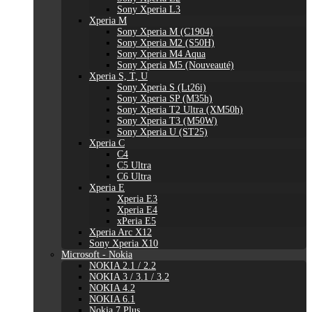
Sony Xperia L3
Xperia M
Sony Xperia M (C1904)
Sony Xperia M2 (S50H)
Sony Xperia M4 Aqua
Sony Xperia M5 (Nouveauté)
Xperia S, T, U
Sony Xperia S (Lt26i)
Sony Xperia SP (M35h)
Sony Xperia T2 Ultra (XM50h)
Sony Xperia T3 (M50W)
Sony Xperia U (ST25)
Xperia C
C4
C5 Ultra
C6 Ultra
Xperia E
Xperia E3
Xperia E4
xPeria E5
Xperia Arc X12
Sony Xperia X10
Microsoft - Nokia
NOKIA 2.1 / 2.2
NOKIA 3 / 3.1 / 3.2
NOKIA 4.2
NOKIA 6.1
Nokia 7 Plus