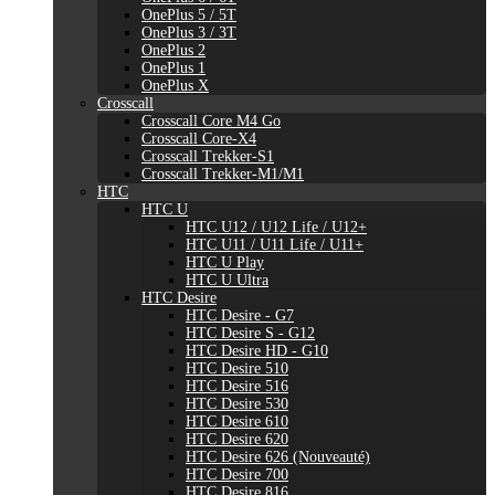
OnePlus 5 / 5T
OnePlus 3 / 3T
OnePlus 2
OnePlus 1
OnePlus X
Crosscall
Crosscall Core M4 Go
Crosscall Core-X4
Crosscall Trekker-S1
Crosscall Trekker-M1/M1
HTC
HTC U
HTC U12 / U12 Life / U12+
HTC U11 / U11 Life / U11+
HTC U Play
HTC U Ultra
HTC Desire
HTC Desire - G7
HTC Desire S - G12
HTC Desire HD - G10
HTC Desire 510
HTC Desire 516
HTC Desire 530
HTC Desire 610
HTC Desire 620
HTC Desire 626 (Nouveauté)
HTC Desire 700
HTC Desire 816