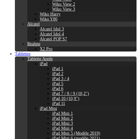
Wiko View 2
Wiko View 3
Wiko Harry
Wiko Y80
Alcatel
Alcatel Idol 3
Alcatel Idol 4
Alcatel POP S7
Realme
X2 Pro
Tablettes
Tablette Apple
iPad
iPad 1
iPad 2
iPad 3 / 4
iPad 5
iPad 6
iPad 7 / 8 / 9 (10,2")
iPad 10 (10,9'')
iPad 11
iPad Mini
iPad Mini 1
iPad Mini 2
iPad Mini 3
iPad Mini 4
iPad Mini 5 (Modèle 2019)
iPad Mini 6 (modèle 2021)