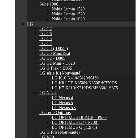
Série 1000
Nokia Lumia 1520
Nokia Lumia 1320
Nokia Lumia 1020
LG
LG G7
LG G6
LG G5
LG G4
LG G3 ( D855 )
LG G3 Mini/Beat
LG G2 - D805
LG G2 Mini - D620
LG G Flex ( D955)
LG série K (Nouveauté)
LG K10 K410/K420/K430
LG K8 LTE K350N/K350E/K350DS
LG K7 X210/X210DS/MS330/LS675
LG Nexus
LG Nexus 4
LG Nexus 5
LG Nexus 5X
LG série Optimus
LG OPTIMUS BLACK - P970
LG OPTIMUS L7 ( P700)
LG OPTIMUS G ( E975)
LG G Pro (Nouveauté)
LG V20