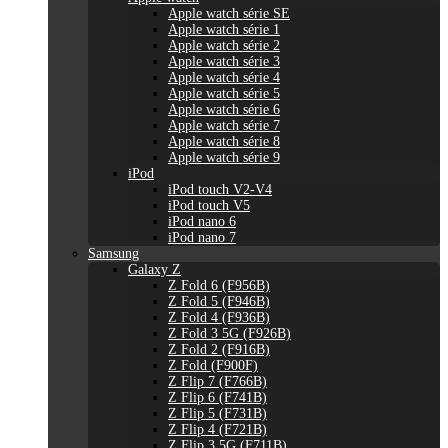
Apple watch série SE
Apple watch série 1
Apple watch série 2
Apple watch série 3
Apple watch série 4
Apple watch série 5
Apple watch série 6
Apple watch série 7
Apple watch série 8
Apple watch série 9
iPod
iPod touch V2-V4
iPod touch V5
iPod nano 6
iPod nano 7
Samsung
Galaxy Z
Z Fold 6 (F956B)
Z Fold 5 (F946B)
Z Fold 4 (F936B)
Z Fold 3 5G (F926B)
Z Fold 2 (F916B)
Z Fold (F900F)
Z Flip 7 (F766B)
Z Flip 6 (F741B)
Z Flip 5 (F731B)
Z Flip 4 (F721B)
Z Flip 3 5G (F711B)