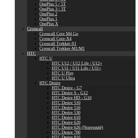
OnePlus 5 / 5T
OnePlus 3 / 3T
OnePlus 2
OnePlus 1
OnePlus X
Crosscall
Crosscall Core M4 Go
Crosscall Core-X4
Crosscall Trekker-S1
Crosscall Trekker-M1/M1
HTC
HTC U
HTC U12 / U12 Life / U12+
HTC U11 / U11 Life / U11+
HTC U Play
HTC U Ultra
HTC Desire
HTC Desire - G7
HTC Desire S - G12
HTC Desire HD - G10
HTC Desire 510
HTC Desire 516
HTC Desire 530
HTC Desire 610
HTC Desire 620
HTC Desire 626 (Nouveauté)
HTC Desire 700
HTC Desire 816