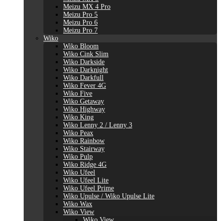
Meizu MX 4 Pro
Meizu Pro 5
Meizu Pro 6
Meizu Pro 7
Wiko
Wiko Bloom
Wiko Cink Slim
Wiko Darkside
Wiko Darknight
Wiko Darkfull
Wiko Fever 4G
Wiko Five
Wiko Getaway
Wiko Highway
Wiko King
Wiko Lenny 2 / Lenny 3
Wiko Peax
Wiko Rainbow
Wiko Stairway
Wiko Pulp
Wiko Ridge 4G
Wiko Ufeel
Wiko Ufeel Lite
Wiko Ufeel Prime
Wiko Upulse / Wiko Upulse Lite
Wiko Wax
Wiko View
Wiko View