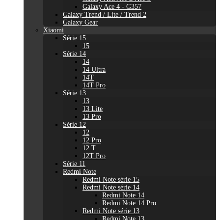
Galaxy Ace 4 - G357
Galaxy Trend / Lite / Trend 2
Galaxy Gear
Xiaomi
Série 15
15
Série 14
14
14 Ultra
14T
14T Pro
Série 13
13
13 Lite
13 Pro
Série 12
12
12 Pro
12 T
12T Pro
Série 11
Redmi Note
Redmi Note série 15
Redmi Note série 14
Redmi Note 14
Redmi Note 14 Pro
Redmi Note série 13
Redmi Note 13