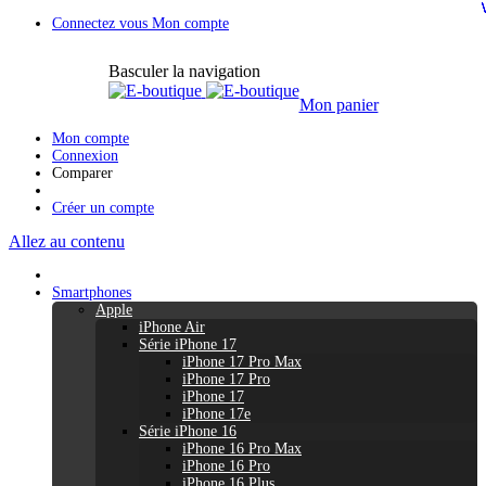
Connectez vous
Mon compte
Basculer la navigation
Mon panier
Mon compte
Connexion
Comparer
Créer un compte
Allez au contenu
Smartphones
Apple
iPhone Air
Série iPhone 17
iPhone 17 Pro Max
iPhone 17 Pro
iPhone 17
iPhone 17e
Série iPhone 16
iPhone 16 Pro Max
iPhone 16 Pro
iPhone 16 Plus