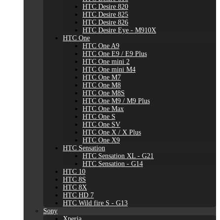
HTC Desire 820
HTC Desire 825
HTC Desire 826
HTC Desire Eye - M910X
HTC One
HTC One A9
HTC One E9 / E9 Plus
HTC One mini 2
HTC One mini M4
HTC One M7
HTC One M8
HTC One M8S
HTC One M9 / M9 Plus
HTC One Max
HTC One S
HTC One SV
HTC One X / X Plus
HTC One X9
HTC Sensation
HTC Sensation XL - G21
HTC Sensation - G14
HTC 10
HTC 8S
HTC 8X
HTC HD 7
HTC Wild fire S - G13
Sony
Xperia