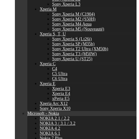
Sony Xperia L3
Xperia M
Sony Xperia M (C1904)
Sony Xperia M2 (S50H)
Sony Xperia M4 Aqua
Sony Xperia M5 (Nouveauté)
Xperia S, T, U
Sony Xperia S (Lt26i)
Sony Xperia SP (M35h)
Sony Xperia T2 Ultra (XM50h)
Sony Xperia T3 (M50W)
Sony Xperia U (ST25)
Xperia C
C4
C5 Ultra
C6 Ultra
Xperia E
Xperia E3
Xperia E4
xPeria E5
Xperia Arc X12
Sony Xperia X10
Microsoft - Nokia
NOKIA 2.1 / 2.2
NOKIA 3 / 3.1 / 3.2
NOKIA 4.2
NOKIA 6.1
Nokia 7 Plus