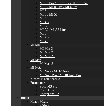
MI 9 / Pro / SE / Lite / 9T / 9T Pro
MI 8 / MI 8 Lite / MI 8 Pro
MI 6
MI 5 / MI 5S
MI 4S
MI 4C
MI A1
MI A2/ MI A2 Lite
MI 3
MI A3
MI 4I
MI Mix
MI Mix 3
MI Mix 2
MI Mix 2S
Mi Max
Mi Max 3
Mi Note
MI Note / Mi 10 Note
MI Note Pro / MI 10 Note Pro
Xiaomi Black Shark 3
Pocophone
Poco M3 Pro
Pocophone F1
Pocophone F2
Honor
Honor Magic
Série 7