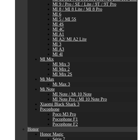
MI 9 / Pro / SE / Lite / 9T / 9T Pro
MI 8 / MI 8 Lite / MI 8 Pro
MI 6
MI 5 / MI 5S
MI 4S
MI 4C
MI A1
MI A2/ MI A2 Lite
MI 3
MI A3
MI 4I
MI Mix
MI Mix 3
MI Mix 2
MI Mix 2S
Mi Max
Mi Max 3
Mi Note
MI Note / Mi 10 Note
MI Note Pro / MI 10 Note Pro
Xiaomi Black Shark 3
Pocophone
Poco M3 Pro
Pocophone F1
Pocophone F2
Honor
Honor Magic
Série 7