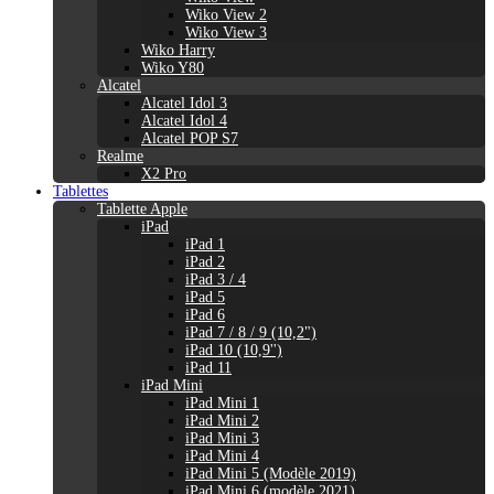
Wiko View 2
Wiko View 3
Wiko Harry
Wiko Y80
Alcatel
Alcatel Idol 3
Alcatel Idol 4
Alcatel POP S7
Realme
X2 Pro
Tablettes
Tablette Apple
iPad
iPad 1
iPad 2
iPad 3 / 4
iPad 5
iPad 6
iPad 7 / 8 / 9 (10,2")
iPad 10 (10,9'')
iPad 11
iPad Mini
iPad Mini 1
iPad Mini 2
iPad Mini 3
iPad Mini 4
iPad Mini 5 (Modèle 2019)
iPad Mini 6 (modèle 2021)