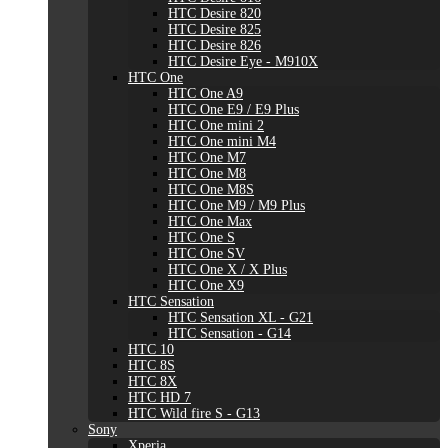
HTC Desire 820
HTC Desire 825
HTC Desire 826
HTC Desire Eye - M910X
HTC One
HTC One A9
HTC One E9 / E9 Plus
HTC One mini 2
HTC One mini M4
HTC One M7
HTC One M8
HTC One M8S
HTC One M9 / M9 Plus
HTC One Max
HTC One S
HTC One SV
HTC One X / X Plus
HTC One X9
HTC Sensation
HTC Sensation XL - G21
HTC Sensation - G14
HTC 10
HTC 8S
HTC 8X
HTC HD 7
HTC Wild fire S - G13
Sony
Xperia