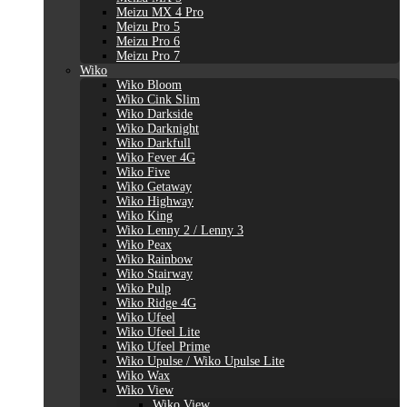
Meizu MX 4 Pro
Meizu Pro 5
Meizu Pro 6
Meizu Pro 7
Wiko
Wiko Bloom
Wiko Cink Slim
Wiko Darkside
Wiko Darknight
Wiko Darkfull
Wiko Fever 4G
Wiko Five
Wiko Getaway
Wiko Highway
Wiko King
Wiko Lenny 2 / Lenny 3
Wiko Peax
Wiko Rainbow
Wiko Stairway
Wiko Pulp
Wiko Ridge 4G
Wiko Ufeel
Wiko Ufeel Lite
Wiko Ufeel Prime
Wiko Upulse / Wiko Upulse Lite
Wiko Wax
Wiko View
Wiko View