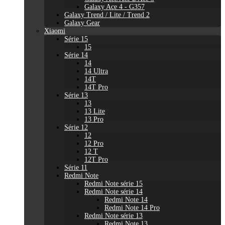
Galaxy Ace 4 - G357
Galaxy Trend / Lite / Trend 2
Galaxy Gear
Xiaomi
Série 15
15
Série 14
14
14 Ultra
14T
14T Pro
Série 13
13
13 Lite
13 Pro
Série 12
12
12 Pro
12 T
12T Pro
Série 11
Redmi Note
Redmi Note série 15
Redmi Note série 14
Redmi Note 14
Redmi Note 14 Pro
Redmi Note série 13
Redmi Note 13