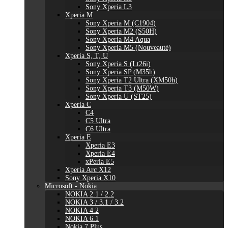
Sony Xperia L3
Xperia M
Sony Xperia M (C1904)
Sony Xperia M2 (S50H)
Sony Xperia M4 Aqua
Sony Xperia M5 (Nouveauté)
Xperia S, T, U
Sony Xperia S (Lt26i)
Sony Xperia SP (M35h)
Sony Xperia T2 Ultra (XM50h)
Sony Xperia T3 (M50W)
Sony Xperia U (ST25)
Xperia C
C4
C5 Ultra
C6 Ultra
Xperia E
Xperia E3
Xperia E4
xPeria E5
Xperia Arc X12
Sony Xperia X10
Microsoft - Nokia
NOKIA 2.1 / 2.2
NOKIA 3 / 3.1 / 3.2
NOKIA 4.2
NOKIA 6.1
Nokia 7 Plus