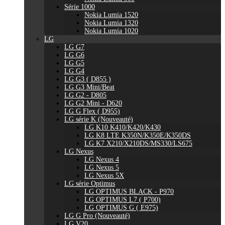
Série 1000
Nokia Lumia 1520
Nokia Lumia 1320
Nokia Lumia 1020
LG
LG G7
LG G6
LG G5
LG G4
LG G3 ( D855 )
LG G3 Mini/Beat
LG G2 - D805
LG G2 Mini - D620
LG G Flex ( D955)
LG série K (Nouveauté)
LG K10 K410/K420/K430
LG K8 LTE K350N/K350E/K350DS
LG K7 X210/X210DS/MS330/LS675
LG Nexus
LG Nexus 4
LG Nexus 5
LG Nexus 5X
LG série Optimus
LG OPTIMUS BLACK - P970
LG OPTIMUS L7 ( P700)
LG OPTIMUS G ( E975)
LG G Pro (Nouveauté)
LG V20