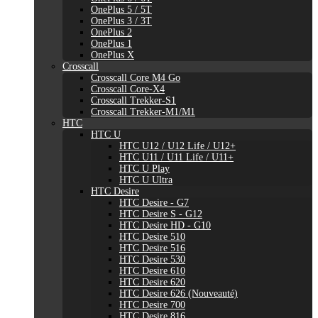
OnePlus 5 / 5T
OnePlus 3 / 3T
OnePlus 2
OnePlus 1
OnePlus X
Crosscall
Crosscall Core M4 Go
Crosscall Core-X4
Crosscall Trekker-S1
Crosscall Trekker-M1/M1
HTC
HTC U
HTC U12 / U12 Life / U12+
HTC U11 / U11 Life / U11+
HTC U Play
HTC U Ultra
HTC Desire
HTC Desire - G7
HTC Desire S - G12
HTC Desire HD - G10
HTC Desire 510
HTC Desire 516
HTC Desire 530
HTC Desire 610
HTC Desire 620
HTC Desire 626 (Nouveauté)
HTC Desire 700
HTC Desire 816