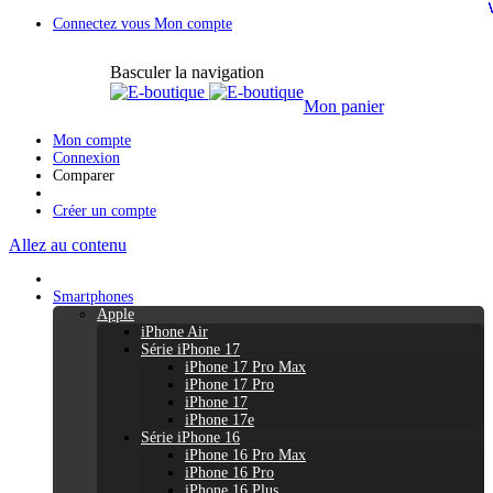
Connectez vous
Mon compte
Basculer la navigation
Mon panier
Mon compte
Connexion
Comparer
Créer un compte
Allez au contenu
Smartphones
Apple
iPhone Air
Série iPhone 17
iPhone 17 Pro Max
iPhone 17 Pro
iPhone 17
iPhone 17e
Série iPhone 16
iPhone 16 Pro Max
iPhone 16 Pro
iPhone 16 Plus