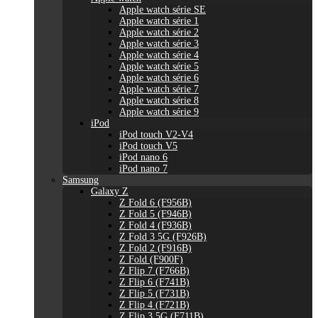
Apple watch série SE
Apple watch série 1
Apple watch série 2
Apple watch série 3
Apple watch série 4
Apple watch série 5
Apple watch série 6
Apple watch série 7
Apple watch série 8
Apple watch série 9
iPod
iPod touch V2-V4
iPod touch V5
iPod nano 6
iPod nano 7
Samsung
Galaxy Z
Z Fold 6 (F956B)
Z Fold 5 (F946B)
Z Fold 4 (F936B)
Z Fold 3 5G (F926B)
Z Fold 2 (F916B)
Z Fold (F900F)
Z Flip 7 (F766B)
Z Flip 6 (F741B)
Z Flip 5 (F731B)
Z Flip 4 (F721B)
Z Flip 3 5G (F711B)