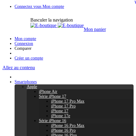
Connectez vous
Mon compte
Basculer la navigation
Mon panier
Mon compte
Connexion
Comparer
Créer un compte
Allez au contenu
Smartphones
Apple
iPhone Air
Série iPhone 17
iPhone 17 Pro Max
iPhone 17 Pro
iPhone 17
iPhone 17e
Série iPhone 16
iPhone 16 Pro Max
iPhone 16 Pro
iPhone 16 Plus