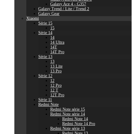
Galaxy Ace 4 - G357
Galaxy Trend / Lite / Trend 2
Galaxy Gear
Xiaomi
Série 15
15
Série 14
14
14 Ultra
14T
14T Pro
Série 13
13
13 Lite
13 Pro
Série 12
12
12 Pro
12 T
12T Pro
Série 11
Redmi Note
Redmi Note série 15
Redmi Note série 14
Redmi Note 14
Redmi Note 14 Pro
Redmi Note série 13
Redmi Note 13