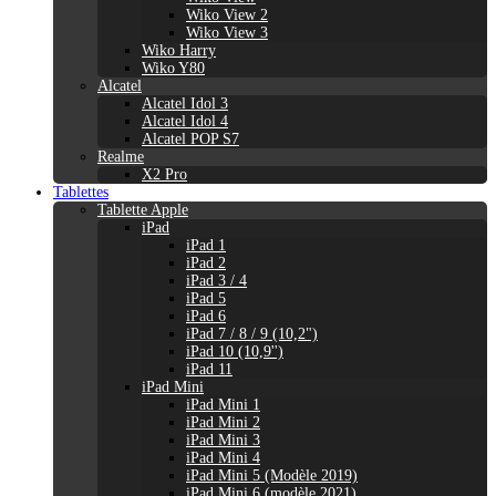
Wiko View 2
Wiko View 3
Wiko Harry
Wiko Y80
Alcatel
Alcatel Idol 3
Alcatel Idol 4
Alcatel POP S7
Realme
X2 Pro
Tablettes
Tablette Apple
iPad
iPad 1
iPad 2
iPad 3 / 4
iPad 5
iPad 6
iPad 7 / 8 / 9 (10,2")
iPad 10 (10,9'')
iPad 11
iPad Mini
iPad Mini 1
iPad Mini 2
iPad Mini 3
iPad Mini 4
iPad Mini 5 (Modèle 2019)
iPad Mini 6 (modèle 2021)