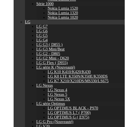
Série 1000
Nokia Lumia 1520
Nokia Lumia 1320
Nokia Lumia 1020
LG
LG G7
LG G6
LG G5
LG G4
LG G3 ( D855 )
LG G3 Mini/Beat
LG G2 - D805
LG G2 Mini - D620
LG G Flex ( D955)
LG série K (Nouveauté)
LG K10 K410/K420/K430
LG K8 LTE K350N/K350E/K350DS
LG K7 X210/X210DS/MS330/LS675
LG Nexus
LG Nexus 4
LG Nexus 5
LG Nexus 5X
LG série Optimus
LG OPTIMUS BLACK - P970
LG OPTIMUS L7 ( P700)
LG OPTIMUS G ( E975)
LG G Pro (Nouveauté)
LG V20