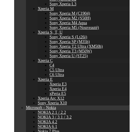
Sony Xperia L3
Xperia M
Sony Xperia M (C1904)
Sony Xperia M2 (S50H)
Sony Xperia M4 Aqua
Sony Xperia M5 (Nouveauté)
Xperia S, T, U
Sony Xperia S (Lt26i)
Sony Xperia SP (M35h)
Sony Xperia T2 Ultra (XM50h)
Sony Xperia T3 (M50W)
Sony Xperia U (ST25)
Xperia C
C4
C5 Ultra
C6 Ultra
Xperia E
Xperia E3
Xperia E4
xPeria E5
Xperia Arc X12
Sony Xperia X10
Microsoft - Nokia
NOKIA 2.1 / 2.2
NOKIA 3 / 3.1 / 3.2
NOKIA 4.2
NOKIA 6.1
Nokia 7 Plus