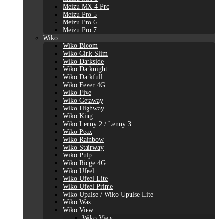
Meizu MX 4 Pro
Meizu Pro 5
Meizu Pro 6
Meizu Pro 7
Wiko
Wiko Bloom
Wiko Cink Slim
Wiko Darkside
Wiko Darknight
Wiko Darkfull
Wiko Fever 4G
Wiko Five
Wiko Getaway
Wiko Highway
Wiko King
Wiko Lenny 2 / Lenny 3
Wiko Peax
Wiko Rainbow
Wiko Stairway
Wiko Pulp
Wiko Ridge 4G
Wiko Ufeel
Wiko Ufeel Lite
Wiko Ufeel Prime
Wiko Upulse / Wiko Upulse Lite
Wiko Wax
Wiko View
Wiko View