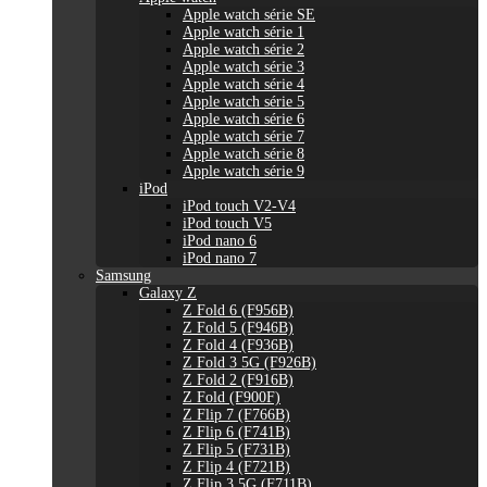
Apple watch série SE
Apple watch série 1
Apple watch série 2
Apple watch série 3
Apple watch série 4
Apple watch série 5
Apple watch série 6
Apple watch série 7
Apple watch série 8
Apple watch série 9
iPod
iPod touch V2-V4
iPod touch V5
iPod nano 6
iPod nano 7
Samsung
Galaxy Z
Z Fold 6 (F956B)
Z Fold 5 (F946B)
Z Fold 4 (F936B)
Z Fold 3 5G (F926B)
Z Fold 2 (F916B)
Z Fold (F900F)
Z Flip 7 (F766B)
Z Flip 6 (F741B)
Z Flip 5 (F731B)
Z Flip 4 (F721B)
Z Flip 3 5G (F711B)