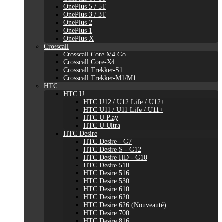
OnePlus 5 / 5T
OnePlus 3 / 3T
OnePlus 2
OnePlus 1
OnePlus X
Crosscall
Crosscall Core M4 Go
Crosscall Core-X4
Crosscall Trekker-S1
Crosscall Trekker-M1/M1
HTC
HTC U
HTC U12 / U12 Life / U12+
HTC U11 / U11 Life / U11+
HTC U Play
HTC U Ultra
HTC Desire
HTC Desire - G7
HTC Desire S - G12
HTC Desire HD - G10
HTC Desire 510
HTC Desire 516
HTC Desire 530
HTC Desire 610
HTC Desire 620
HTC Desire 626 (Nouveauté)
HTC Desire 700
HTC Desire 816