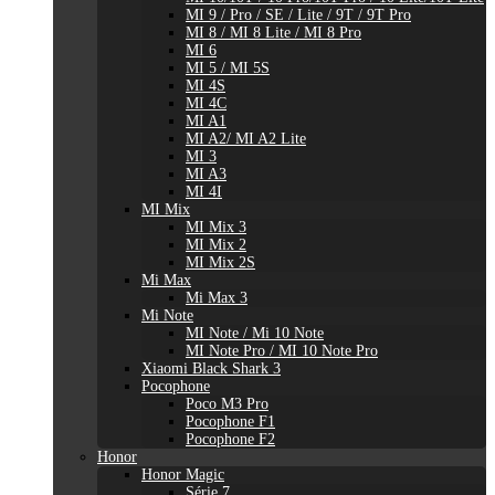
MI 9 / Pro / SE / Lite / 9T / 9T Pro
MI 8 / MI 8 Lite / MI 8 Pro
MI 6
MI 5 / MI 5S
MI 4S
MI 4C
MI A1
MI A2/ MI A2 Lite
MI 3
MI A3
MI 4I
MI Mix
MI Mix 3
MI Mix 2
MI Mix 2S
Mi Max
Mi Max 3
Mi Note
MI Note / Mi 10 Note
MI Note Pro / MI 10 Note Pro
Xiaomi Black Shark 3
Pocophone
Poco M3 Pro
Pocophone F1
Pocophone F2
Honor
Honor Magic
Série 7