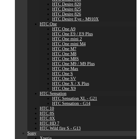
HTC Desire 820
HTC Desire 825
HTC Desire 826
HTC Desire Eye - M910X
HTC One
HTC One A9
HTC One E9 / E9 Plus
HTC One mini 2
HTC One mini M4
HTC One M7
HTC One M8
HTC One M8S
HTC One M9 / M9 Plus
HTC One Max
HTC One S
HTC One SV
HTC One X / X Plus
HTC One X9
HTC Sensation
HTC Sensation XL - G21
HTC Sensation - G14
HTC 10
HTC 8S
HTC 8X
HTC HD 7
HTC Wild fire S - G13
Sony
Xperia