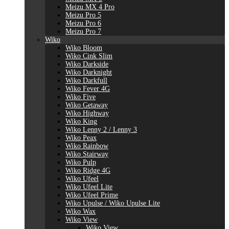
Meizu MX 4 Pro
Meizu Pro 5
Meizu Pro 6
Meizu Pro 7
Wiko
Wiko Bloom
Wiko Cink Slim
Wiko Darkside
Wiko Darknight
Wiko Darkfull
Wiko Fever 4G
Wiko Five
Wiko Getaway
Wiko Highway
Wiko King
Wiko Lenny 2 / Lenny 3
Wiko Peax
Wiko Rainbow
Wiko Stairway
Wiko Pulp
Wiko Ridge 4G
Wiko Ufeel
Wiko Ufeel Lite
Wiko Ufeel Prime
Wiko Upulse / Wiko Upulse Lite
Wiko Wax
Wiko View
Wiko View