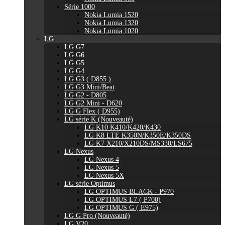
Série 1000
Nokia Lumia 1520
Nokia Lumia 1320
Nokia Lumia 1020
LG
LG G7
LG G6
LG G5
LG G4
LG G3 ( D855 )
LG G3 Mini/Beat
LG G2 - D805
LG G2 Mini - D620
LG G Flex ( D955)
LG série K (Nouveauté)
LG K10 K410/K420/K430
LG K8 LTE K350N/K350E/K350DS
LG K7 X210/X210DS/MS330/LS675
LG Nexus
LG Nexus 4
LG Nexus 5
LG Nexus 5X
LG série Optimus
LG OPTIMUS BLACK - P970
LG OPTIMUS L7 ( P700)
LG OPTIMUS G ( E975)
LG G Pro (Nouveauté)
LG V20