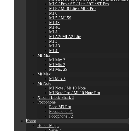
MI 9 / Pro / SE / Lite / 9T / 9T Pro
MI 8 / MI 8 Lite / MI 8 Pro
MI 6
MI 5 / MI 5S
MI 4S
MI 4C
MI A1
MI A2/ MI A2 Lite
MI 3
MI A3
MI 4I
MI Mix
MI Mix 3
MI Mix 2
MI Mix 2S
Mi Max
Mi Max 3
Mi Note
MI Note / Mi 10 Note
MI Note Pro / MI 10 Note Pro
Xiaomi Black Shark 3
Pocophone
Poco M3 Pro
Pocophone F1
Pocophone F2
Honor
Honor Magic
Série 7