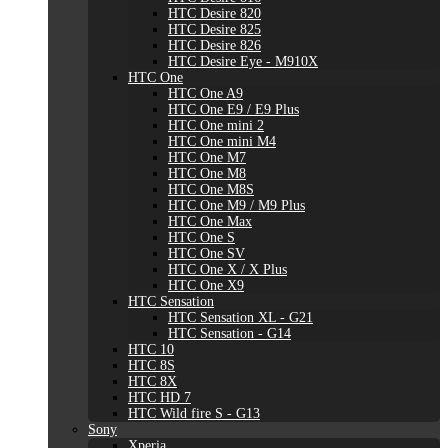
HTC Desire 820
HTC Desire 825
HTC Desire 826
HTC Desire Eye - M910X
HTC One
HTC One A9
HTC One E9 / E9 Plus
HTC One mini 2
HTC One mini M4
HTC One M7
HTC One M8
HTC One M8S
HTC One M9 / M9 Plus
HTC One Max
HTC One S
HTC One SV
HTC One X / X Plus
HTC One X9
HTC Sensation
HTC Sensation XL - G21
HTC Sensation - G14
HTC 10
HTC 8S
HTC 8X
HTC HD 7
HTC Wild fire S - G13
Sony
Xperia