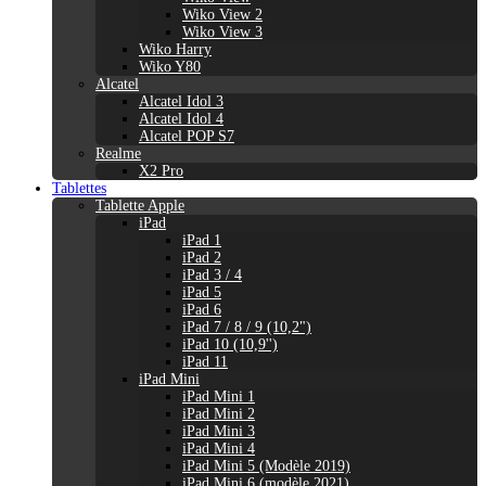
Wiko View 2
Wiko View 3
Wiko Harry
Wiko Y80
Alcatel
Alcatel Idol 3
Alcatel Idol 4
Alcatel POP S7
Realme
X2 Pro
Tablettes
Tablette Apple
iPad
iPad 1
iPad 2
iPad 3 / 4
iPad 5
iPad 6
iPad 7 / 8 / 9 (10,2")
iPad 10 (10,9'')
iPad 11
iPad Mini
iPad Mini 1
iPad Mini 2
iPad Mini 3
iPad Mini 4
iPad Mini 5 (Modèle 2019)
iPad Mini 6 (modèle 2021)