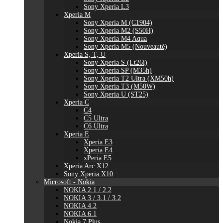
Sony Xperia L3
Xperia M
Sony Xperia M (C1904)
Sony Xperia M2 (S50H)
Sony Xperia M4 Aqua
Sony Xperia M5 (Nouveauté)
Xperia S, T, U
Sony Xperia S (Lt26i)
Sony Xperia SP (M35h)
Sony Xperia T2 Ultra (XM50h)
Sony Xperia T3 (M50W)
Sony Xperia U (ST25)
Xperia C
C4
C5 Ultra
C6 Ultra
Xperia E
Xperia E3
Xperia E4
xPeria E5
Xperia Arc X12
Sony Xperia X10
Microsoft - Nokia
NOKIA 2.1 / 2.2
NOKIA 3 / 3.1 / 3.2
NOKIA 4.2
NOKIA 6.1
Nokia 7 Plus