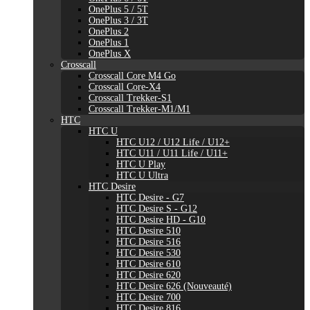
OnePlus 5 / 5T
OnePlus 3 / 3T
OnePlus 2
OnePlus 1
OnePlus X
Crosscall
Crosscall Core M4 Go
Crosscall Core-X4
Crosscall Trekker-S1
Crosscall Trekker-M1/M1
HTC
HTC U
HTC U12 / U12 Life / U12+
HTC U11 / U11 Life / U11+
HTC U Play
HTC U Ultra
HTC Desire
HTC Desire - G7
HTC Desire S - G12
HTC Desire HD - G10
HTC Desire 510
HTC Desire 516
HTC Desire 530
HTC Desire 610
HTC Desire 620
HTC Desire 626 (Nouveauté)
HTC Desire 700
HTC Desire 816