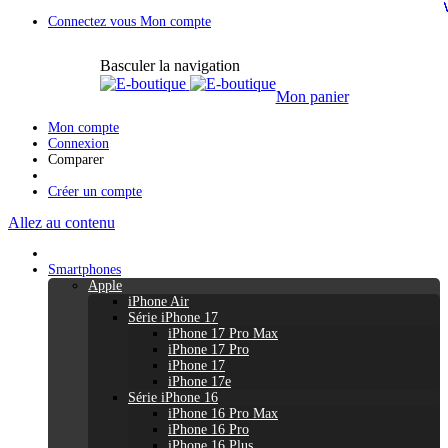
Connectez vous
Mon compte
Basculer la navigation
Mon panier
Mon compte
Connexion
Comparer
Créer un compte
Allez au contenu
Smartphones
Apple
iPhone Air
Série iPhone 17
iPhone 17 Pro Max
iPhone 17 Pro
iPhone 17
iPhone 17e
Série iPhone 16
iPhone 16 Pro Max
iPhone 16 Pro
iPhone 16 Plus