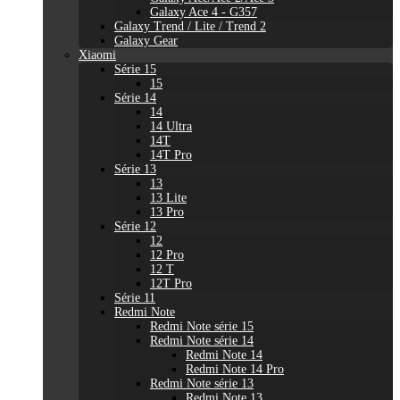
Galaxy Ace 4 - G357
Galaxy Trend / Lite / Trend 2
Galaxy Gear
Xiaomi
Série 15
15
Série 14
14
14 Ultra
14T
14T Pro
Série 13
13
13 Lite
13 Pro
Série 12
12
12 Pro
12 T
12T Pro
Série 11
Redmi Note
Redmi Note série 15
Redmi Note série 14
Redmi Note 14
Redmi Note 14 Pro
Redmi Note série 13
Redmi Note 13