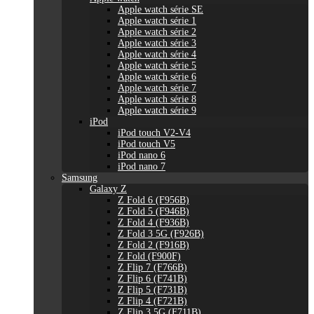
Apple watch série SE
Apple watch série 1
Apple watch série 2
Apple watch série 3
Apple watch série 4
Apple watch série 5
Apple watch série 6
Apple watch série 7
Apple watch série 8
Apple watch série 9
iPod
iPod touch V2-V4
iPod touch V5
iPod nano 6
iPod nano 7
Samsung
Galaxy Z
Z Fold 6 (F956B)
Z Fold 5 (F946B)
Z Fold 4 (F936B)
Z Fold 3 5G (F926B)
Z Fold 2 (F916B)
Z Fold (F900F)
Z Flip 7 (F766B)
Z Flip 6 (F741B)
Z Flip 5 (F731B)
Z Flip 4 (F721B)
Z Flip 3 5G (F711B)