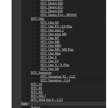
HTC Desire 820
HTC Desire 825
HTC Desire 826
HTC Desire Eye - M910X
HTC One
HTC One A9
HTC One E9 / E9 Plus
HTC One mini 2
HTC One mini M4
HTC One M7
HTC One M8
HTC One M8S
HTC One M9 / M9 Plus
HTC One Max
HTC One S
HTC One SV
HTC One X / X Plus
HTC One X9
HTC Sensation
HTC Sensation XL - G21
HTC Sensation - G14
HTC 10
HTC 8S
HTC 8X
HTC HD 7
HTC Wild fire S - G13
Sony
Xperia