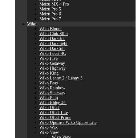
Meizu MX 4 Pro
Meizu Pro 5
Meizu Pro 6
Meizu Pro 7
Wiko
Wiko Bloom
Wiko Cink Slim
Wiko Darkside
Wiko Darknight
Wiko Darkfull
Wiko Fever 4G
Wiko Five
Wiko Getaway
Wiko Highway
Wiko King
Wiko Lenny 2 / Lenny 3
Wiko Peax
Wiko Rainbow
Wiko Stairway
Wiko Pulp
Wiko Ridge 4G
Wiko Ufeel
Wiko Ufeel Lite
Wiko Ufeel Prime
Wiko Upulse / Wiko Upulse Lite
Wiko Wax
Wiko View
Wiko View