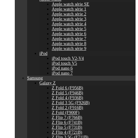
Apple watch série SE
Apple watch série 1
Apple watch série 2
Apple watch série 3
Apple watch série 4
Apple watch série 5
Apple watch série 6
Apple watch série 7
Apple watch série 8
Apple watch série 9
iPod
iPod touch V2-V4
iPod touch V5
iPod nano 6
iPod nano 7
Samsung
Galaxy Z
Z Fold 6 (F956B)
Z Fold 5 (F946B)
Z Fold 4 (F936B)
Z Fold 3 5G (F926B)
Z Fold 2 (F916B)
Z Fold (F900F)
Z Flip 7 (F766B)
Z Flip 6 (F741B)
Z Flip 5 (F731B)
Z Flip 4 (F721B)
Z Flip 3 5G (F711B)