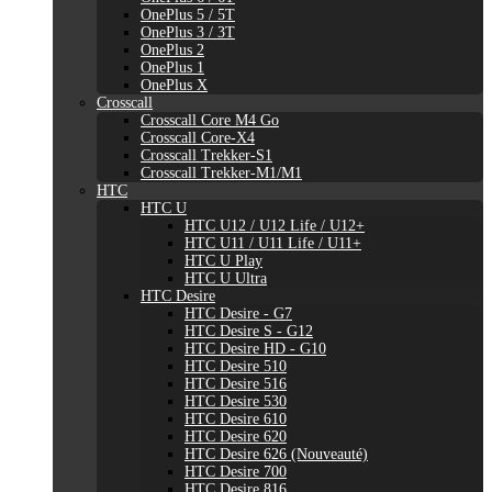
OnePlus 5 / 5T
OnePlus 3 / 3T
OnePlus 2
OnePlus 1
OnePlus X
Crosscall
Crosscall Core M4 Go
Crosscall Core-X4
Crosscall Trekker-S1
Crosscall Trekker-M1/M1
HTC
HTC U
HTC U12 / U12 Life / U12+
HTC U11 / U11 Life / U11+
HTC U Play
HTC U Ultra
HTC Desire
HTC Desire - G7
HTC Desire S - G12
HTC Desire HD - G10
HTC Desire 510
HTC Desire 516
HTC Desire 530
HTC Desire 610
HTC Desire 620
HTC Desire 626 (Nouveauté)
HTC Desire 700
HTC Desire 816