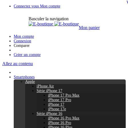
Connectez vous
Mon compte
Basculer la navigation
Mon panier
Mon compte
Connexion
Comparer
Créer un compte
Allez au contenu
Smartphones
Apple
iPhone Air
Série iPhone 17
iPhone 17 Pro Max
iPhone 17 Pro
iPhone 17
iPhone 17e
Série iPhone 16
iPhone 16 Pro Max
iPhone 16 Pro
iPhone 16 Plus