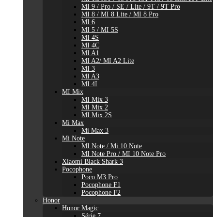
MI 9 / Pro / SE / Lite / 9T / 9T Pro
MI 8 / MI 8 Lite / MI 8 Pro
MI 6
MI 5 / MI 5S
MI 4S
MI 4C
MI A1
MI A2/ MI A2 Lite
MI 3
MI A3
MI 4I
MI Mix
MI Mix 3
MI Mix 2
MI Mix 2S
Mi Max
Mi Max 3
Mi Note
MI Note / Mi 10 Note
MI Note Pro / MI 10 Note Pro
Xiaomi Black Shark 3
Pocophone
Poco M3 Pro
Pocophone F1
Pocophone F2
Honor
Honor Magic
Série 7