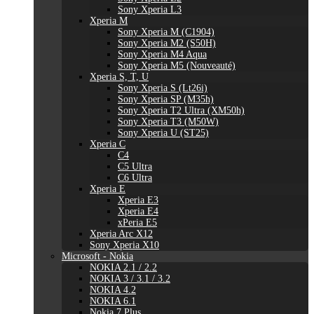
Sony Xperia L3
Xperia M
Sony Xperia M (C1904)
Sony Xperia M2 (S50H)
Sony Xperia M4 Aqua
Sony Xperia M5 (Nouveauté)
Xperia S, T, U
Sony Xperia S (Lt26i)
Sony Xperia SP (M35h)
Sony Xperia T2 Ultra (XM50h)
Sony Xperia T3 (M50W)
Sony Xperia U (ST25)
Xperia C
C4
C5 Ultra
C6 Ultra
Xperia E
Xperia E3
Xperia E4
xPeria E5
Xperia Arc X12
Sony Xperia X10
Microsoft - Nokia
NOKIA 2.1 / 2.2
NOKIA 3 / 3.1 / 3.2
NOKIA 4.2
NOKIA 6.1
Nokia 7 Plus