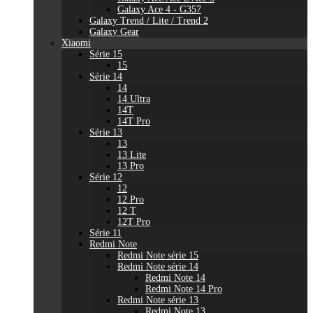
Galaxy Ace 4 - G357
Galaxy Trend / Lite / Trend 2
Galaxy Gear
Xiaomi
Série 15
15
Série 14
14
14 Ultra
14T
14T Pro
Série 13
13
13 Lite
13 Pro
Série 12
12
12 Pro
12 T
12T Pro
Série 11
Redmi Note
Redmi Note série 15
Redmi Note série 14
Redmi Note 14
Redmi Note 14 Pro
Redmi Note série 13
Redmi Note 13