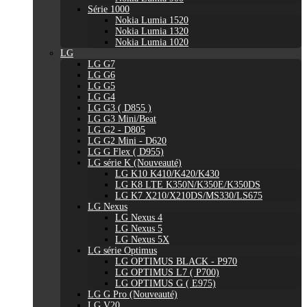
Série 1000
Nokia Lumia 1520
Nokia Lumia 1320
Nokia Lumia 1020
LG
LG G7
LG G6
LG G5
LG G4
LG G3 ( D855 )
LG G3 Mini/Beat
LG G2 - D805
LG G2 Mini - D620
LG G Flex ( D955)
LG série K (Nouveauté)
LG K10 K410/K420/K430
LG K8 LTE K350N/K350E/K350DS
LG K7 X210/X210DS/MS330/LS675
LG Nexus
LG Nexus 4
LG Nexus 5
LG Nexus 5X
LG série Optimus
LG OPTIMUS BLACK - P970
LG OPTIMUS L7 ( P700)
LG OPTIMUS G ( E975)
LG G Pro (Nouveauté)
LG V20