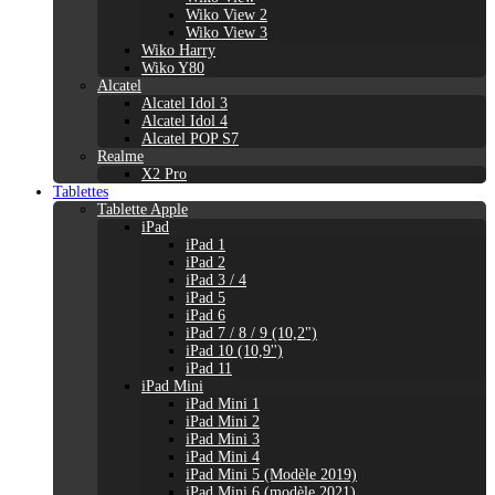
Wiko View 2
Wiko View 3
Wiko Harry
Wiko Y80
Alcatel
Alcatel Idol 3
Alcatel Idol 4
Alcatel POP S7
Realme
X2 Pro
Tablettes
Tablette Apple
iPad
iPad 1
iPad 2
iPad 3 / 4
iPad 5
iPad 6
iPad 7 / 8 / 9 (10,2")
iPad 10 (10,9'')
iPad 11
iPad Mini
iPad Mini 1
iPad Mini 2
iPad Mini 3
iPad Mini 4
iPad Mini 5 (Modèle 2019)
iPad Mini 6 (modèle 2021)