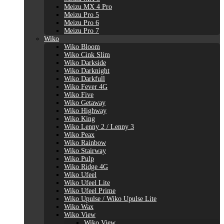
Meizu MX 4 Pro
Meizu Pro 5
Meizu Pro 6
Meizu Pro 7
Wiko
Wiko Bloom
Wiko Cink Slim
Wiko Darkside
Wiko Darknight
Wiko Darkfull
Wiko Fever 4G
Wiko Five
Wiko Getaway
Wiko Highway
Wiko King
Wiko Lenny 2 / Lenny 3
Wiko Peax
Wiko Rainbow
Wiko Stairway
Wiko Pulp
Wiko Ridge 4G
Wiko Ufeel
Wiko Ufeel Lite
Wiko Ufeel Prime
Wiko Upulse / Wiko Upulse Lite
Wiko Wax
Wiko View
Wiko View