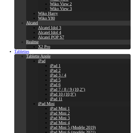
Wiko View 2
Wiko View 3
Wiko Harry
Wiko Y80
Alcatel
Alcatel Idol 3
Alcatel Idol 4
Alcatel POP S7
Realme
X2 Pro
Tablettes
Tablette Apple
iPad
iPad 1
iPad 2
iPad 3 / 4
iPad 5
iPad 6
iPad 7 / 8 / 9 (10,2")
iPad 10 (10,9'')
iPad 11
iPad Mini
iPad Mini 1
iPad Mini 2
iPad Mini 3
iPad Mini 4
iPad Mini 5 (Modèle 2019)
iPad Mini 6 (modèle 2021)