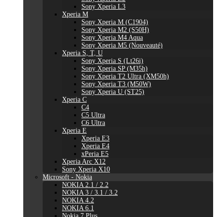
Sony Xperia L3
Xperia M
Sony Xperia M (C1904)
Sony Xperia M2 (S50H)
Sony Xperia M4 Aqua
Sony Xperia M5 (Nouveauté)
Xperia S, T, U
Sony Xperia S (Lt26i)
Sony Xperia SP (M35h)
Sony Xperia T2 Ultra (XM50h)
Sony Xperia T3 (M50W)
Sony Xperia U (ST25)
Xperia C
C4
C5 Ultra
C6 Ultra
Xperia E
Xperia E3
Xperia E4
xPeria E5
Xperia Arc X12
Sony Xperia X10
Microsoft - Nokia
NOKIA 2.1 / 2.2
NOKIA 3 / 3.1 / 3.2
NOKIA 4.2
NOKIA 6.1
Nokia 7 Plus