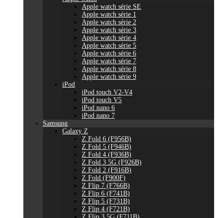
Apple watch série SE
Apple watch série 1
Apple watch série 2
Apple watch série 3
Apple watch série 4
Apple watch série 5
Apple watch série 6
Apple watch série 7
Apple watch série 8
Apple watch série 9
iPod
iPod touch V2-V4
iPod touch V5
iPod nano 6
iPod nano 7
Samsung
Galaxy Z
Z Fold 6 (F956B)
Z Fold 5 (F946B)
Z Fold 4 (F936B)
Z Fold 3 5G (F926B)
Z Fold 2 (F916B)
Z Fold (F900F)
Z Flip 7 (F766B)
Z Flip 6 (F741B)
Z Flip 5 (F731B)
Z Flip 4 (F721B)
Z Flip 3 5G (F711B)