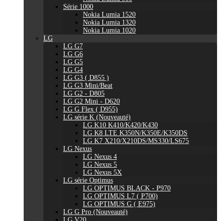
Série 1000
Nokia Lumia 1520
Nokia Lumia 1320
Nokia Lumia 1020
LG
LG G7
LG G6
LG G5
LG G4
LG G3 ( D855 )
LG G3 Mini/Beat
LG G2 - D805
LG G2 Mini - D620
LG G Flex ( D955)
LG série K (Nouveauté)
LG K10 K410/K420/K430
LG K8 LTE K350N/K350E/K350DS
LG K7 X210/X210DS/MS330/LS675
LG Nexus
LG Nexus 4
LG Nexus 5
LG Nexus 5X
LG série Optimus
LG OPTIMUS BLACK - P970
LG OPTIMUS L7 ( P700)
LG OPTIMUS G ( E975)
LG G Pro (Nouveauté)
LG V20