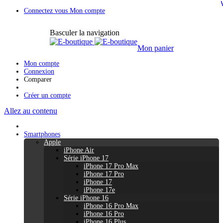
Connectez vous
Mon compte
Basculer la navigation
Mon panier
Mon compte
Connexion
Comparer
Créer un compte
Allez au contenu
Smartphones
Apple
iPhone Air
Série iPhone 17
iPhone 17 Pro Max
iPhone 17 Pro
iPhone 17
iPhone 17e
Série iPhone 16
iPhone 16 Pro Max
iPhone 16 Pro
iPhone 16 Plus