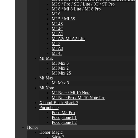
MI 9 / Pro / SE / Lite / 9T / 9T Pro
MI 8 / MI 8 Lite / MI 8 Pro
MI 6
MI 5 / MI 5S
MI 4S
MI 4C
MI A1
MI A2/ MI A2 Lite
MI 3
MI A3
MI 4I
MI Mix
MI Mix 3
MI Mix 2
MI Mix 2S
Mi Max
Mi Max 3
Mi Note
MI Note / Mi 10 Note
MI Note Pro / MI 10 Note Pro
Xiaomi Black Shark 3
Pocophone
Poco M3 Pro
Pocophone F1
Pocophone F2
Honor
Honor Magic
Série 7