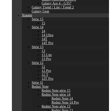
Galaxy Ace 4 - G357
Galaxy Trend / Lite / Trend 2
Galaxy Gear
Xiaomi
Série 15
15
Série 14
14
14 Ultra
14T
14T Pro
Série 13
13
13 Lite
13 Pro
Série 12
12
12 Pro
12 T
12T Pro
Série 11
Redmi Note
Redmi Note série 15
Redmi Note série 14
Redmi Note 14
Redmi Note 14 Pro
Redmi Note série 13
Redmi Note 13