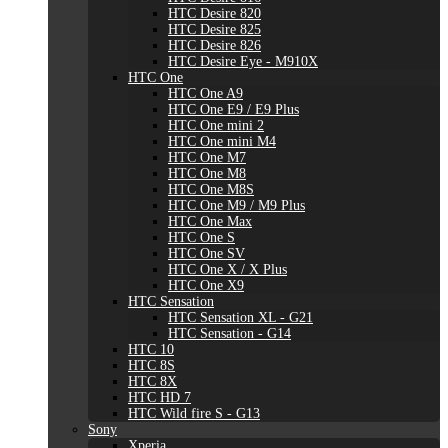
HTC Desire 820
HTC Desire 825
HTC Desire 826
HTC Desire Eye - M910X
HTC One
HTC One A9
HTC One E9 / E9 Plus
HTC One mini 2
HTC One mini M4
HTC One M7
HTC One M8
HTC One M8S
HTC One M9 / M9 Plus
HTC One Max
HTC One S
HTC One SV
HTC One X / X Plus
HTC One X9
HTC Sensation
HTC Sensation XL - G21
HTC Sensation - G14
HTC 10
HTC 8S
HTC 8X
HTC HD 7
HTC Wild fire S - G13
Sony
Xperia