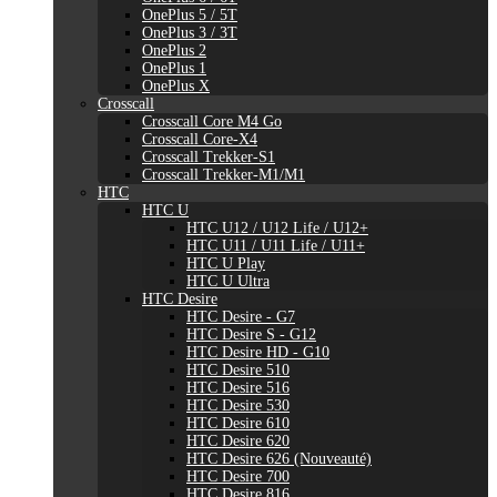
OnePlus 5 / 5T
OnePlus 3 / 3T
OnePlus 2
OnePlus 1
OnePlus X
Crosscall
Crosscall Core M4 Go
Crosscall Core-X4
Crosscall Trekker-S1
Crosscall Trekker-M1/M1
HTC
HTC U
HTC U12 / U12 Life / U12+
HTC U11 / U11 Life / U11+
HTC U Play
HTC U Ultra
HTC Desire
HTC Desire - G7
HTC Desire S - G12
HTC Desire HD - G10
HTC Desire 510
HTC Desire 516
HTC Desire 530
HTC Desire 610
HTC Desire 620
HTC Desire 626 (Nouveauté)
HTC Desire 700
HTC Desire 816