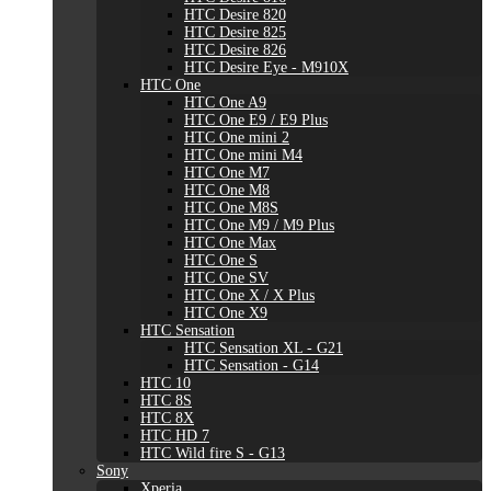
HTC Desire 820
HTC Desire 825
HTC Desire 826
HTC Desire Eye - M910X
HTC One
HTC One A9
HTC One E9 / E9 Plus
HTC One mini 2
HTC One mini M4
HTC One M7
HTC One M8
HTC One M8S
HTC One M9 / M9 Plus
HTC One Max
HTC One S
HTC One SV
HTC One X / X Plus
HTC One X9
HTC Sensation
HTC Sensation XL - G21
HTC Sensation - G14
HTC 10
HTC 8S
HTC 8X
HTC HD 7
HTC Wild fire S - G13
Sony
Xperia