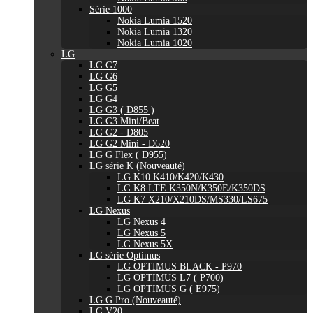
Série 1000
Nokia Lumia 1520
Nokia Lumia 1320
Nokia Lumia 1020
LG
LG G7
LG G6
LG G5
LG G4
LG G3 ( D855 )
LG G3 Mini/Beat
LG G2 - D805
LG G2 Mini - D620
LG G Flex ( D955)
LG série K (Nouveauté)
LG K10 K410/K420/K430
LG K8 LTE K350N/K350E/K350DS
LG K7 X210/X210DS/MS330/LS675
LG Nexus
LG Nexus 4
LG Nexus 5
LG Nexus 5X
LG série Optimus
LG OPTIMUS BLACK - P970
LG OPTIMUS L7 ( P700)
LG OPTIMUS G ( E975)
LG G Pro (Nouveauté)
LG V20