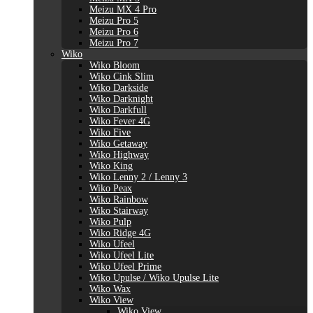
Meizu MX 4 Pro
Meizu Pro 5
Meizu Pro 6
Meizu Pro 7
Wiko
Wiko Bloom
Wiko Cink Slim
Wiko Darkside
Wiko Darknight
Wiko Darkfull
Wiko Fever 4G
Wiko Five
Wiko Getaway
Wiko Highway
Wiko King
Wiko Lenny 2 / Lenny 3
Wiko Peax
Wiko Rainbow
Wiko Stairway
Wiko Pulp
Wiko Ridge 4G
Wiko Ufeel
Wiko Ufeel Lite
Wiko Ufeel Prime
Wiko Upulse / Wiko Upulse Lite
Wiko Wax
Wiko View
Wiko View