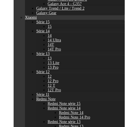
Galaxy Ace 4 - G357
Galaxy Trend / Lite / Trend 2
Galaxy Gear
Xiaomi
Série 15
15
Série 14
14
14 Ultra
14T
14T Pro
Série 13
13
13 Lite
13 Pro
Série 12
12
12 Pro
12 T
12T Pro
Série 11
Redmi Note
Redmi Note série 15
Redmi Note série 14
Redmi Note 14
Redmi Note 14 Pro
Redmi Note série 13
Redmi Note 13