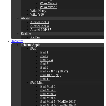
Wiko View 2
Wiko View 3
Wiko Harry
Wiko Y80
Alcatel
Alcatel Idol 3
Alcatel Idol 4
Alcatel POP S7
Realme
X2 Pro
Tablettes
Tablette Apple
iPad
iPad 1
iPad 2
iPad 3 / 4
iPad 5
iPad 6
iPad 7 / 8 / 9 (10,2")
iPad 10 (10,9'')
iPad 11
iPad Mini
iPad Mini 1
iPad Mini 2
iPad Mini 3
iPad Mini 4
iPad Mini 5 (Modèle 2019)
iPad Mini 6 (modèle 2021)