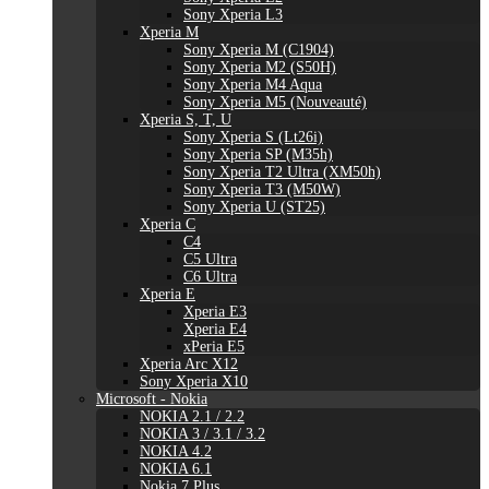
Sony Xperia L3
Xperia M
Sony Xperia M (C1904)
Sony Xperia M2 (S50H)
Sony Xperia M4 Aqua
Sony Xperia M5 (Nouveauté)
Xperia S, T, U
Sony Xperia S (Lt26i)
Sony Xperia SP (M35h)
Sony Xperia T2 Ultra (XM50h)
Sony Xperia T3 (M50W)
Sony Xperia U (ST25)
Xperia C
C4
C5 Ultra
C6 Ultra
Xperia E
Xperia E3
Xperia E4
xPeria E5
Xperia Arc X12
Sony Xperia X10
Microsoft - Nokia
NOKIA 2.1 / 2.2
NOKIA 3 / 3.1 / 3.2
NOKIA 4.2
NOKIA 6.1
Nokia 7 Plus