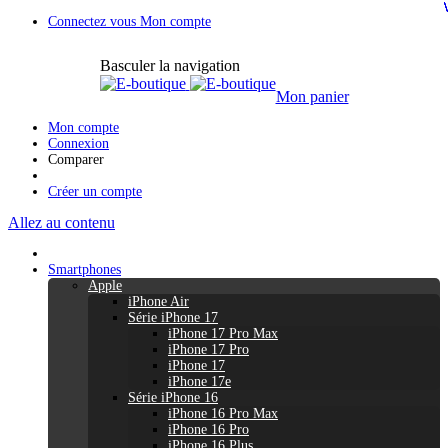
Connectez vous
Mon compte
Basculer la navigation
Mon panier
Mon compte
Connexion
Comparer
Créer un compte
Allez au contenu
Smartphones
Apple
iPhone Air
Série iPhone 17
iPhone 17 Pro Max
iPhone 17 Pro
iPhone 17
iPhone 17e
Série iPhone 16
iPhone 16 Pro Max
iPhone 16 Pro
iPhone 16 Plus