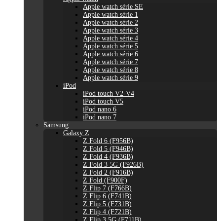
Apple watch série SE
Apple watch série 1
Apple watch série 2
Apple watch série 3
Apple watch série 4
Apple watch série 5
Apple watch série 6
Apple watch série 7
Apple watch série 8
Apple watch série 9
iPod
iPod touch V2-V4
iPod touch V5
iPod nano 6
iPod nano 7
Samsung
Galaxy Z
Z Fold 6 (F956B)
Z Fold 5 (F946B)
Z Fold 4 (F936B)
Z Fold 3 5G (F926B)
Z Fold 2 (F916B)
Z Fold (F900F)
Z Flip 7 (F766B)
Z Flip 6 (F741B)
Z Flip 5 (F731B)
Z Flip 4 (F721B)
Z Flip 3 5G (F711B)