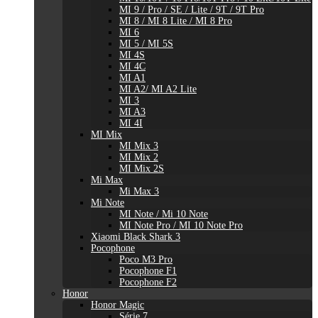
MI 9 / Pro / SE / Lite / 9T / 9T Pro
MI 8 / MI 8 Lite / MI 8 Pro
MI 6
MI 5 / MI 5S
MI 4S
MI 4C
MI A1
MI A2/ MI A2 Lite
MI 3
MI A3
MI 4I
MI Mix
MI Mix 3
MI Mix 2
MI Mix 2S
Mi Max
Mi Max 3
Mi Note
MI Note / Mi 10 Note
MI Note Pro / MI 10 Note Pro
Xiaomi Black Shark 3
Pocophone
Poco M3 Pro
Pocophone F1
Pocophone F2
Honor
Honor Magic
Série 7