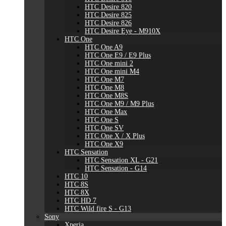
HTC Desire 820
HTC Desire 825
HTC Desire 826
HTC Desire Eye - M910X
HTC One
HTC One A9
HTC One E9 / E9 Plus
HTC One mini 2
HTC One mini M4
HTC One M7
HTC One M8
HTC One M8S
HTC One M9 / M9 Plus
HTC One Max
HTC One S
HTC One SV
HTC One X / X Plus
HTC One X9
HTC Sensation
HTC Sensation XL - G21
HTC Sensation - G14
HTC 10
HTC 8S
HTC 8X
HTC HD 7
HTC Wild fire S - G13
Sony
Xperia