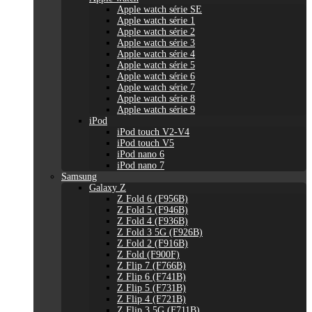
Apple watch série SE
Apple watch série 1
Apple watch série 2
Apple watch série 3
Apple watch série 4
Apple watch série 5
Apple watch série 6
Apple watch série 7
Apple watch série 8
Apple watch série 9
iPod
iPod touch V2-V4
iPod touch V5
iPod nano 6
iPod nano 7
Samsung
Galaxy Z
Z Fold 6 (F956B)
Z Fold 5 (F946B)
Z Fold 4 (F936B)
Z Fold 3 5G (F926B)
Z Fold 2 (F916B)
Z Fold (F900F)
Z Flip 7 (F766B)
Z Flip 6 (F741B)
Z Flip 5 (F731B)
Z Flip 4 (F721B)
Z Flip 3 5G (F711B)