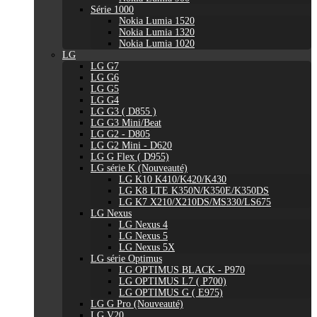
Série 1000
Nokia Lumia 1520
Nokia Lumia 1320
Nokia Lumia 1020
LG
LG G7
LG G6
LG G5
LG G4
LG G3 ( D855 )
LG G3 Mini/Beat
LG G2 - D805
LG G2 Mini - D620
LG G Flex ( D955)
LG série K (Nouveauté)
LG K10 K410/K420/K430
LG K8 LTE K350N/K350E/K350DS
LG K7 X210/X210DS/MS330/LS675
LG Nexus
LG Nexus 4
LG Nexus 5
LG Nexus 5X
LG série Optimus
LG OPTIMUS BLACK - P970
LG OPTIMUS L7 ( P700)
LG OPTIMUS G ( E975)
LG G Pro (Nouveauté)
LG V20