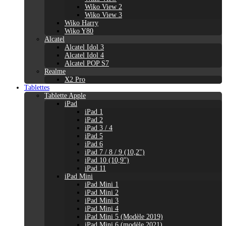
Wiko View 2
Wiko View 3
Wiko Harry
Wiko Y80
Alcatel
Alcatel Idol 3
Alcatel Idol 4
Alcatel POP S7
Realme
X2 Pro
Tablettes
Tablette Apple
iPad
iPad 1
iPad 2
iPad 3 / 4
iPad 5
iPad 6
iPad 7 / 8 / 9 (10,2")
iPad 10 (10,9'')
iPad 11
iPad Mini
iPad Mini 1
iPad Mini 2
iPad Mini 3
iPad Mini 4
iPad Mini 5 (Modèle 2019)
iPad Mini 6 (modèle 2021)