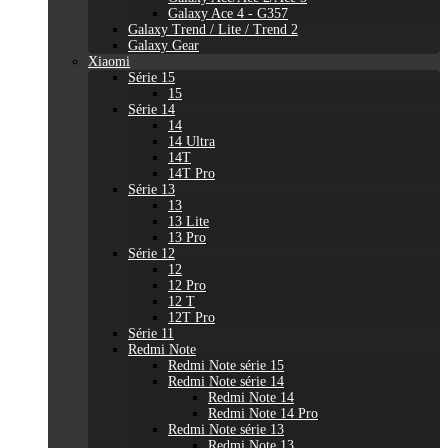
Galaxy Ace 4 - G357
Galaxy Trend / Lite / Trend 2
Galaxy Gear
Xiaomi
Série 15
15
Série 14
14
14 Ultra
14T
14T Pro
Série 13
13
13 Lite
13 Pro
Série 12
12
12 Pro
12 T
12T Pro
Série 11
Redmi Note
Redmi Note série 15
Redmi Note série 14
Redmi Note 14
Redmi Note 14 Pro
Redmi Note série 13
Redmi Note 13