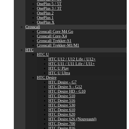
OnePlus 5 / 5T
OnePlus 3 / 3T
OnePlus 2
OnePlus 1
OnePlus X
Crosscall
Crosscall Core M4 Go
Crosscall Core-X4
Crosscall Trekker-S1
Crosscall Trekker-M1/M1
HTC
HTC U
HTC U12 / U12 Life / U12+
HTC U11 / U11 Life / U11+
HTC U Play
HTC U Ultra
HTC Desire
HTC Desire - G7
HTC Desire S - G12
HTC Desire HD - G10
HTC Desire 510
HTC Desire 516
HTC Desire 530
HTC Desire 610
HTC Desire 620
HTC Desire 626 (Nouveauté)
HTC Desire 700
HTC Desire 816