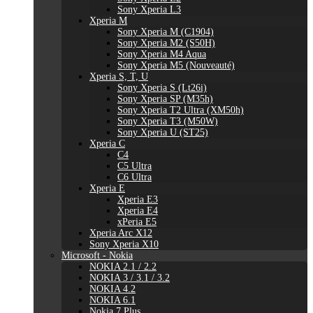
Sony Xperia L3
Xperia M
Sony Xperia M (C1904)
Sony Xperia M2 (S50H)
Sony Xperia M4 Aqua
Sony Xperia M5 (Nouveauté)
Xperia S, T, U
Sony Xperia S (Lt26i)
Sony Xperia SP (M35h)
Sony Xperia T2 Ultra (XM50h)
Sony Xperia T3 (M50W)
Sony Xperia U (ST25)
Xperia C
C4
C5 Ultra
C6 Ultra
Xperia E
Xperia E3
Xperia E4
xPeria E5
Xperia Arc X12
Sony Xperia X10
Microsoft - Nokia
NOKIA 2.1 / 2.2
NOKIA 3 / 3.1 / 3.2
NOKIA 4.2
NOKIA 6.1
Nokia 7 Plus