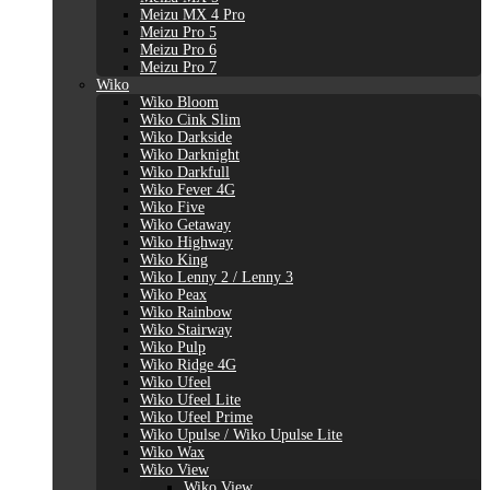
Meizu MX 4 Pro
Meizu Pro 5
Meizu Pro 6
Meizu Pro 7
Wiko
Wiko Bloom
Wiko Cink Slim
Wiko Darkside
Wiko Darknight
Wiko Darkfull
Wiko Fever 4G
Wiko Five
Wiko Getaway
Wiko Highway
Wiko King
Wiko Lenny 2 / Lenny 3
Wiko Peax
Wiko Rainbow
Wiko Stairway
Wiko Pulp
Wiko Ridge 4G
Wiko Ufeel
Wiko Ufeel Lite
Wiko Ufeel Prime
Wiko Upulse / Wiko Upulse Lite
Wiko Wax
Wiko View
Wiko View