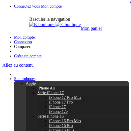
Connectez vous
Mon compte
Basculer la navigation
Mon panier
Mon compte
Connexion
Comparer
Créer un compte
Allez au contenu
Smartphones
Apple
iPhone Air
Série iPhone 17
iPhone 17 Pro Max
iPhone 17 Pro
iPhone 17
iPhone 17e
Série iPhone 16
iPhone 16 Pro Max
iPhone 16 Pro
iPhone 16 Plus