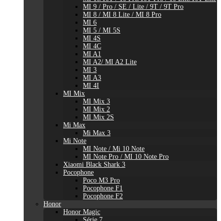
MI 9 / Pro / SE / Lite / 9T / 9T Pro
MI 8 / MI 8 Lite / MI 8 Pro
MI 6
MI 5 / MI 5S
MI 4S
MI 4C
MI A1
MI A2/ MI A2 Lite
MI 3
MI A3
MI 4I
MI Mix
MI Mix 3
MI Mix 2
MI Mix 2S
Mi Max
Mi Max 3
Mi Note
MI Note / Mi 10 Note
MI Note Pro / MI 10 Note Pro
Xiaomi Black Shark 3
Pocophone
Poco M3 Pro
Pocophone F1
Pocophone F2
Honor
Honor Magic
Série 7