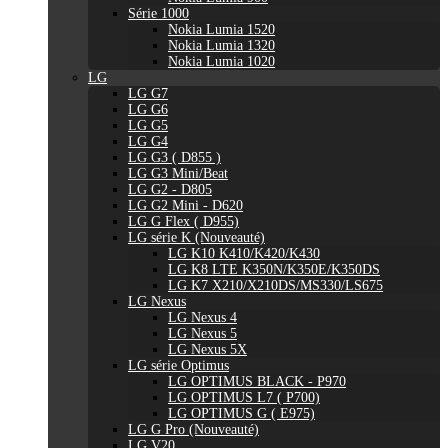
Série 1000
Nokia Lumia 1520
Nokia Lumia 1320
Nokia Lumia 1020
LG
LG G7
LG G6
LG G5
LG G4
LG G3 ( D855 )
LG G3 Mini/Beat
LG G2 - D805
LG G2 Mini - D620
LG G Flex ( D955)
LG série K (Nouveauté)
LG K10 K410/K420/K430
LG K8 LTE K350N/K350E/K350DS
LG K7 X210/X210DS/MS330/LS675
LG Nexus
LG Nexus 4
LG Nexus 5
LG Nexus 5X
LG série Optimus
LG OPTIMUS BLACK - P970
LG OPTIMUS L7 ( P700)
LG OPTIMUS G ( E975)
LG G Pro (Nouveauté)
LG V20