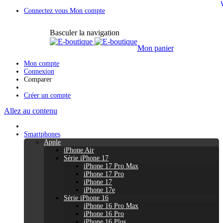
Connectez vous
Mon compte
Basculer la navigation
Mon panier
Mon compte
Connexion
Comparer
Créer un compte
Allez au contenu
Smartphones
Apple
iPhone Air
Série iPhone 17
iPhone 17 Pro Max
iPhone 17 Pro
iPhone 17
iPhone 17e
Série iPhone 16
iPhone 16 Pro Max
iPhone 16 Pro
iPhone 16 Plus