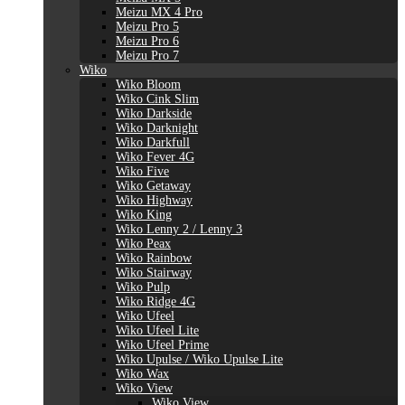
Meizu MX 4 Pro
Meizu Pro 5
Meizu Pro 6
Meizu Pro 7
Wiko
Wiko Bloom
Wiko Cink Slim
Wiko Darkside
Wiko Darknight
Wiko Darkfull
Wiko Fever 4G
Wiko Five
Wiko Getaway
Wiko Highway
Wiko King
Wiko Lenny 2 / Lenny 3
Wiko Peax
Wiko Rainbow
Wiko Stairway
Wiko Pulp
Wiko Ridge 4G
Wiko Ufeel
Wiko Ufeel Lite
Wiko Ufeel Prime
Wiko Upulse / Wiko Upulse Lite
Wiko Wax
Wiko View
Wiko View