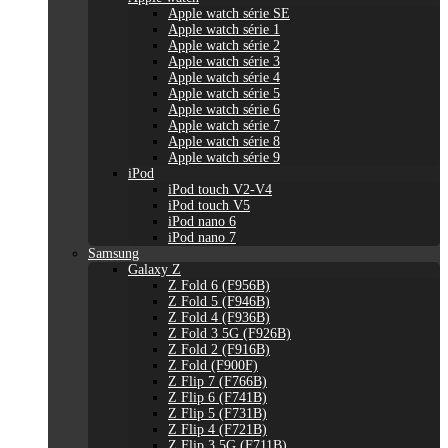
Apple watch série SE
Apple watch série 1
Apple watch série 2
Apple watch série 3
Apple watch série 4
Apple watch série 5
Apple watch série 6
Apple watch série 7
Apple watch série 8
Apple watch série 9
iPod
iPod touch V2-V4
iPod touch V5
iPod nano 6
iPod nano 7
Samsung
Galaxy Z
Z Fold 6 (F956B)
Z Fold 5 (F946B)
Z Fold 4 (F936B)
Z Fold 3 5G (F926B)
Z Fold 2 (F916B)
Z Fold (F900F)
Z Flip 7 (F766B)
Z Flip 6 (F741B)
Z Flip 5 (F731B)
Z Flip 4 (F721B)
Z Flip 3 5G (F711B)