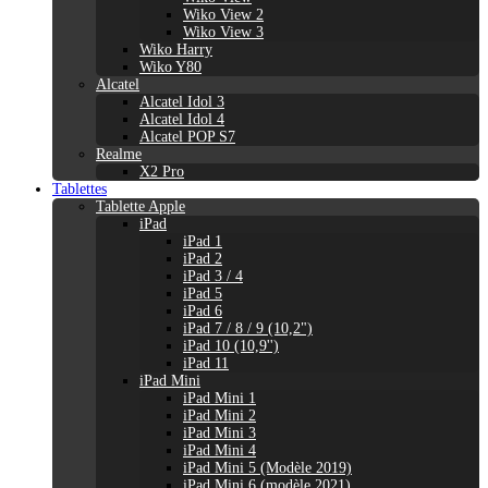
Wiko View 2
Wiko View 3
Wiko Harry
Wiko Y80
Alcatel
Alcatel Idol 3
Alcatel Idol 4
Alcatel POP S7
Realme
X2 Pro
Tablettes
Tablette Apple
iPad
iPad 1
iPad 2
iPad 3 / 4
iPad 5
iPad 6
iPad 7 / 8 / 9 (10,2")
iPad 10 (10,9'')
iPad 11
iPad Mini
iPad Mini 1
iPad Mini 2
iPad Mini 3
iPad Mini 4
iPad Mini 5 (Modèle 2019)
iPad Mini 6 (modèle 2021)