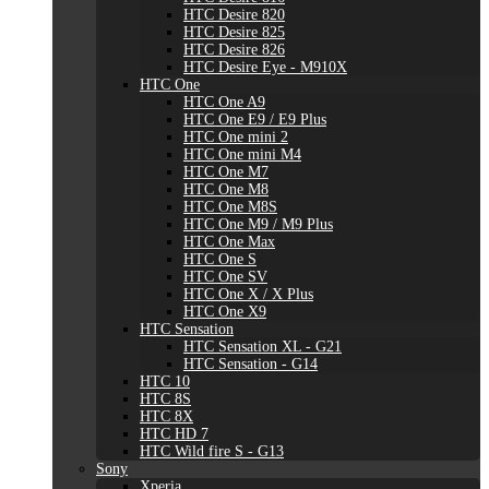
HTC Desire 820
HTC Desire 825
HTC Desire 826
HTC Desire Eye - M910X
HTC One
HTC One A9
HTC One E9 / E9 Plus
HTC One mini 2
HTC One mini M4
HTC One M7
HTC One M8
HTC One M8S
HTC One M9 / M9 Plus
HTC One Max
HTC One S
HTC One SV
HTC One X / X Plus
HTC One X9
HTC Sensation
HTC Sensation XL - G21
HTC Sensation - G14
HTC 10
HTC 8S
HTC 8X
HTC HD 7
HTC Wild fire S - G13
Sony
Xperia