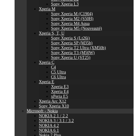
Sony Xperia L3
Xperia M
Sony Xperia M (C1904)
Sony Xperia M2 (S50H)
Sony Xperia M4 Aqua
Sony Xperia M5 (Nouveauté)
Xperia S, T, U
Sony Xperia S (Lt26i)
Sony Xperia SP (M35h)
Sony Xperia T2 Ultra (XM50h)
Sony Xperia T3 (M50W)
Sony Xperia U (ST25)
Xperia C
C4
C5 Ultra
C6 Ultra
Xperia E
Xperia E3
Xperia E4
xPeria E5
Xperia Arc X12
Sony Xperia X10
Microsoft - Nokia
NOKIA 2.1 / 2.2
NOKIA 3 / 3.1 / 3.2
NOKIA 4.2
NOKIA 6.1
Nokia 7 Plus