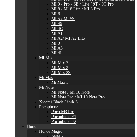
MI 9 / Pro / SE / Lite / 9T / 9T Pro
MI 8 / MI 8 Lite / MI 8 Pro
MI 6
MI 5 / MI 5S
MI 4S
MI 4C
MI A1
MI A2/ MI A2 Lite
MI 3
MI A3
MI 4I
MI Mix
MI Mix 3
MI Mix 2
MI Mix 2S
Mi Max
Mi Max 3
Mi Note
MI Note / Mi 10 Note
MI Note Pro / MI 10 Note Pro
Xiaomi Black Shark 3
Pocophone
Poco M3 Pro
Pocophone F1
Pocophone F2
Honor
Honor Magic
Série 7