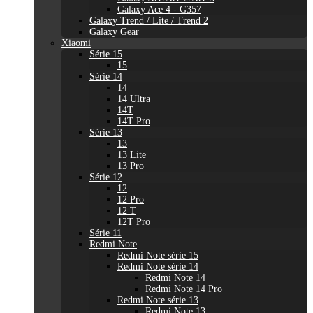
Galaxy Ace 4 - G357
Galaxy Trend / Lite / Trend 2
Galaxy Gear
Xiaomi
Série 15
15
Série 14
14
14 Ultra
14T
14T Pro
Série 13
13
13 Lite
13 Pro
Série 12
12
12 Pro
12 T
12T Pro
Série 11
Redmi Note
Redmi Note série 15
Redmi Note série 14
Redmi Note 14
Redmi Note 14 Pro
Redmi Note série 13
Redmi Note 13