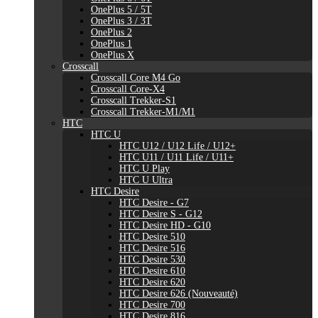
OnePlus 5 / 5T
OnePlus 3 / 3T
OnePlus 2
OnePlus 1
OnePlus X
Crosscall
Crosscall Core M4 Go
Crosscall Core-X4
Crosscall Trekker-S1
Crosscall Trekker-M1/M1
HTC
HTC U
HTC U12 / U12 Life / U12+
HTC U11 / U11 Life / U11+
HTC U Play
HTC U Ultra
HTC Desire
HTC Desire - G7
HTC Desire S - G12
HTC Desire HD - G10
HTC Desire 510
HTC Desire 516
HTC Desire 530
HTC Desire 610
HTC Desire 620
HTC Desire 626 (Nouveauté)
HTC Desire 700
HTC Desire 816