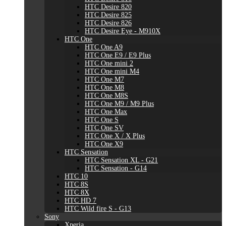
HTC Desire 820
HTC Desire 825
HTC Desire 826
HTC Desire Eye - M910X
HTC One
HTC One A9
HTC One E9 / E9 Plus
HTC One mini 2
HTC One mini M4
HTC One M7
HTC One M8
HTC One M8S
HTC One M9 / M9 Plus
HTC One Max
HTC One S
HTC One SV
HTC One X / X Plus
HTC One X9
HTC Sensation
HTC Sensation XL - G21
HTC Sensation - G14
HTC 10
HTC 8S
HTC 8X
HTC HD 7
HTC Wild fire S - G13
Sony
Xperia