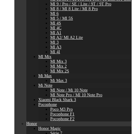
MI 9 / Pro / SE / Lite / 9T / 9T Pro
MI 8 / MI 8 Lite / MI 8 Pro
MI 6
MI 5 / MI 5S
MI 4S
MI 4C
MI A1
MI A2/ MI A2 Lite
MI 3
MI A3
MI 4I
MI Mix
MI Mix 3
MI Mix 2
MI Mix 2S
Mi Max
Mi Max 3
Mi Note
MI Note / Mi 10 Note
MI Note Pro / MI 10 Note Pro
Xiaomi Black Shark 3
Pocophone
Poco M3 Pro
Pocophone F1
Pocophone F2
Honor
Honor Magic
Série 7