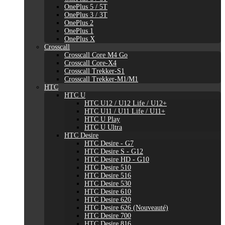
OnePlus 5 / 5T
OnePlus 3 / 3T
OnePlus 2
OnePlus 1
OnePlus X
Crosscall
Crosscall Core M4 Go
Crosscall Core-X4
Crosscall Trekker-S1
Crosscall Trekker-M1/M1
HTC
HTC U
HTC U12 / U12 Life / U12+
HTC U11 / U11 Life / U11+
HTC U Play
HTC U Ultra
HTC Desire
HTC Desire - G7
HTC Desire S - G12
HTC Desire HD - G10
HTC Desire 510
HTC Desire 516
HTC Desire 530
HTC Desire 610
HTC Desire 620
HTC Desire 626 (Nouveauté)
HTC Desire 700
HTC Desire 816