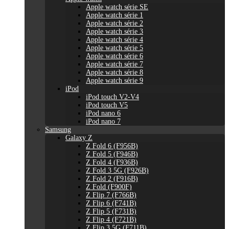
Apple watch série SE
Apple watch série 1
Apple watch série 2
Apple watch série 3
Apple watch série 4
Apple watch série 5
Apple watch série 6
Apple watch série 7
Apple watch série 8
Apple watch série 9
iPod
iPod touch V2-V4
iPod touch V5
iPod nano 6
iPod nano 7
Samsung
Galaxy Z
Z Fold 6 (F956B)
Z Fold 5 (F946B)
Z Fold 4 (F936B)
Z Fold 3 5G (F926B)
Z Fold 2 (F916B)
Z Fold (F900F)
Z Flip 7 (F766B)
Z Flip 6 (F741B)
Z Flip 5 (F731B)
Z Flip 4 (F721B)
Z Flip 3 5G (F711B)