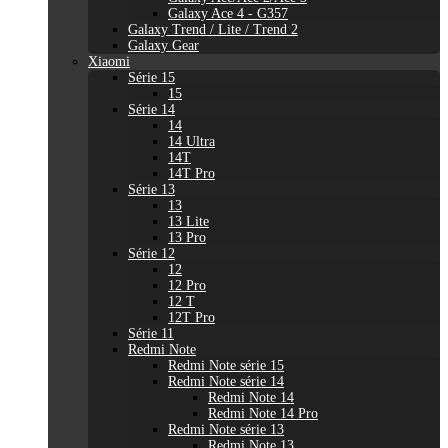
Galaxy Ace 4 - G357
Galaxy Trend / Lite / Trend 2
Galaxy Gear
Xiaomi
Série 15
15
Série 14
14
14 Ultra
14T
14T Pro
Série 13
13
13 Lite
13 Pro
Série 12
12
12 Pro
12 T
12T Pro
Série 11
Redmi Note
Redmi Note série 15
Redmi Note série 14
Redmi Note 14
Redmi Note 14 Pro
Redmi Note série 13
Redmi Note 13