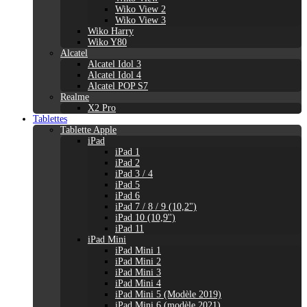
Wiko View 2
Wiko View 3
Wiko Harry
Wiko Y80
Alcatel
Alcatel Idol 3
Alcatel Idol 4
Alcatel POP S7
Realme
X2 Pro
Tablettes
Tablette Apple
iPad
iPad 1
iPad 2
iPad 3 / 4
iPad 5
iPad 6
iPad 7 / 8 / 9 (10,2")
iPad 10 (10,9'')
iPad 11
iPad Mini
iPad Mini 1
iPad Mini 2
iPad Mini 3
iPad Mini 4
iPad Mini 5 (Modèle 2019)
iPad Mini 6 (modèle 2021)