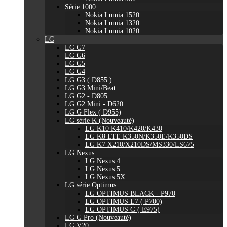
Série 1000
Nokia Lumia 1520
Nokia Lumia 1320
Nokia Lumia 1020
LG
LG G7
LG G6
LG G5
LG G4
LG G3 ( D855 )
LG G3 Mini/Beat
LG G2 - D805
LG G2 Mini - D620
LG G Flex ( D955)
LG série K (Nouveauté)
LG K10 K410/K420/K430
LG K8 LTE K350N/K350E/K350DS
LG K7 X210/X210DS/MS330/LS675
LG Nexus
LG Nexus 4
LG Nexus 5
LG Nexus 5X
LG série Optimus
LG OPTIMUS BLACK - P970
LG OPTIMUS L7 ( P700)
LG OPTIMUS G ( E975)
LG G Pro (Nouveauté)
LG V20