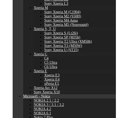
Sony Xperia L3
Xperia M
Sony Xperia M (C1904)
Sony Xperia M2 (S50H)
Sony Xperia M4 Aqua
Sony Xperia M5 (Nouveauté)
Xperia S, T, U
Sony Xperia S (Lt26i)
Sony Xperia SP (M35h)
Sony Xperia T2 Ultra (XM50h)
Sony Xperia T3 (M50W)
Sony Xperia U (ST25)
Xperia C
C4
C5 Ultra
C6 Ultra
Xperia E
Xperia E3
Xperia E4
xPeria E5
Xperia Arc X12
Sony Xperia X10
Microsoft - Nokia
NOKIA 2.1 / 2.2
NOKIA 3 / 3.1 / 3.2
NOKIA 4.2
NOKIA 6.1
Nokia 7 Plus