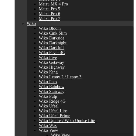
Meizu MX 4 Pro
Meizu Pro 5
Meizu Pro 6
Meizu Pro 7
Wiko
Wiko Bloom
Wiko Cink Slim
Wiko Darkside
Wiko Darknight
Wiko Darkfull
Wiko Fever 4G
Wiko Five
Wiko Getaway
Wiko Highway
Wiko King
Wiko Lenny 2 / Lenny 3
Wiko Peax
Wiko Rainbow
Wiko Stairway
Wiko Pulp
Wiko Ridge 4G
Wiko Ufeel
Wiko Ufeel Lite
Wiko Ufeel Prime
Wiko Upulse / Wiko Upulse Lite
Wiko Wax
Wiko View
Wiko View