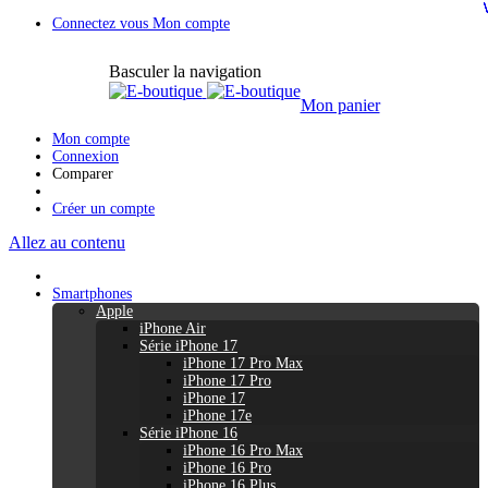
Connectez vous
Mon compte
Basculer la navigation
Mon panier
Mon compte
Connexion
Comparer
Créer un compte
Allez au contenu
Smartphones
Apple
iPhone Air
Série iPhone 17
iPhone 17 Pro Max
iPhone 17 Pro
iPhone 17
iPhone 17e
Série iPhone 16
iPhone 16 Pro Max
iPhone 16 Pro
iPhone 16 Plus