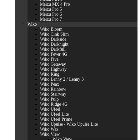
Meizu MX 4 Pro
Meizu Pro 5
Meizu Pro 6
Meizu Pro 7
Wiko
Wiko Bloom
Wiko Cink Slim
Wiko Darkside
Wiko Darknight
Wiko Darkfull
Wiko Fever 4G
Wiko Five
Wiko Getaway
Wiko Highway
Wiko King
Wiko Lenny 2 / Lenny 3
Wiko Peax
Wiko Rainbow
Wiko Stairway
Wiko Pulp
Wiko Ridge 4G
Wiko Ufeel
Wiko Ufeel Lite
Wiko Ufeel Prime
Wiko Upulse / Wiko Upulse Lite
Wiko Wax
Wiko View
Wiko View