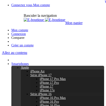
Connectez vous
Mon compte
Basculer la navigation
Mon panier
Mon compte
Connexion
Comparer
Créer un compte
Allez au contenu
Smartphones
Apple
iPhone Air
Série iPhone 17
iPhone 17 Pro Max
iPhone 17 Pro
iPhone 17
iPhone 17e
Série iPhone 16
iPhone 16 Pro Max
iPhone 16 Pro
iPhone 16 Plus