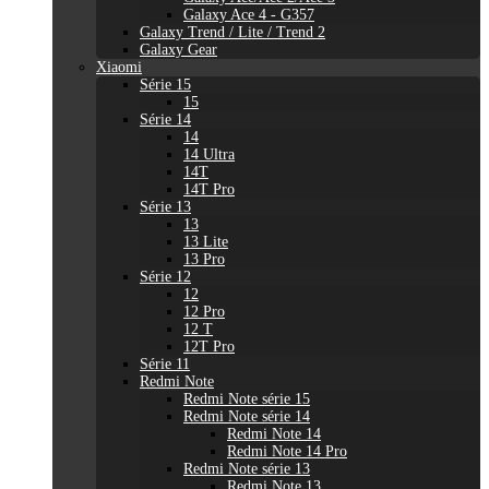
Galaxy Ace 4 - G357
Galaxy Trend / Lite / Trend 2
Galaxy Gear
Xiaomi
Série 15
15
Série 14
14
14 Ultra
14T
14T Pro
Série 13
13
13 Lite
13 Pro
Série 12
12
12 Pro
12 T
12T Pro
Série 11
Redmi Note
Redmi Note série 15
Redmi Note série 14
Redmi Note 14
Redmi Note 14 Pro
Redmi Note série 13
Redmi Note 13