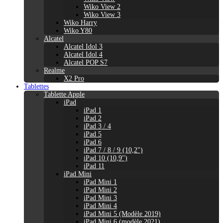
Wiko View 2
Wiko View 3
Wiko Harry
Wiko Y80
Alcatel
Alcatel Idol 3
Alcatel Idol 4
Alcatel POP S7
Realme
X2 Pro
Tablettes
Tablette Apple
iPad
iPad 1
iPad 2
iPad 3 / 4
iPad 5
iPad 6
iPad 7 / 8 / 9 (10,2")
iPad 10 (10,9'')
iPad 11
iPad Mini
iPad Mini 1
iPad Mini 2
iPad Mini 3
iPad Mini 4
iPad Mini 5 (Modèle 2019)
iPad Mini 6 (modèle 2021)