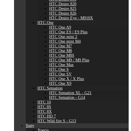
HTC Desire 820
HTC Desire 825
HTC Desire 826
HTC Desire Eye - M910X
HTC One
HTC One A9
HTC One E9 / E9 Plus
HTC One mini 2
HTC One mini M4
HTC One M7
HTC One M8
HTC One M8S
HTC One M9 / M9 Plus
HTC One Max
HTC One S
HTC One SV
HTC One X / X Plus
HTC One X9
HTC Sensation
HTC Sensation XL - G21
HTC Sensation - G14
HTC 10
HTC 8S
HTC 8X
HTC HD 7
HTC Wild fire S - G13
Sony
Xperia