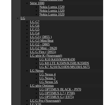
Série 1000
Nokia Lumia 1520
Nokia Lumia 1320
Nokia Lumia 1020
LG
LG G7
LG G6
LG G5
LG G4
LG G3 ( D855 )
LG G3 Mini/Beat
LG G2 - D805
LG G2 Mini - D620
LG G Flex ( D955)
LG série K (Nouveauté)
LG K10 K410/K420/K430
LG K8 LTE K350N/K350E/K350DS
LG K7 X210/X210DS/MS330/LS675
LG Nexus
LG Nexus 4
LG Nexus 5
LG Nexus 5X
LG série Optimus
LG OPTIMUS BLACK - P970
LG OPTIMUS L7 ( P700)
LG OPTIMUS G ( E975)
LG G Pro (Nouveauté)
LG V20