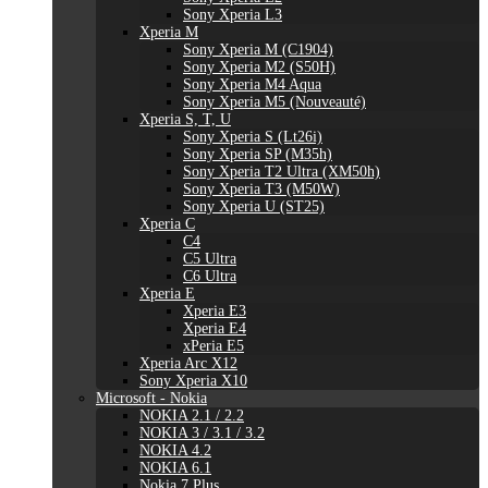
Sony Xperia L3
Xperia M
Sony Xperia M (C1904)
Sony Xperia M2 (S50H)
Sony Xperia M4 Aqua
Sony Xperia M5 (Nouveauté)
Xperia S, T, U
Sony Xperia S (Lt26i)
Sony Xperia SP (M35h)
Sony Xperia T2 Ultra (XM50h)
Sony Xperia T3 (M50W)
Sony Xperia U (ST25)
Xperia C
C4
C5 Ultra
C6 Ultra
Xperia E
Xperia E3
Xperia E4
xPeria E5
Xperia Arc X12
Sony Xperia X10
Microsoft - Nokia
NOKIA 2.1 / 2.2
NOKIA 3 / 3.1 / 3.2
NOKIA 4.2
NOKIA 6.1
Nokia 7 Plus