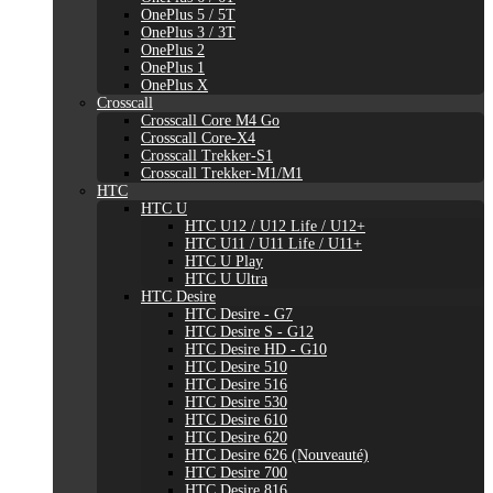
OnePlus 5 / 5T
OnePlus 3 / 3T
OnePlus 2
OnePlus 1
OnePlus X
Crosscall
Crosscall Core M4 Go
Crosscall Core-X4
Crosscall Trekker-S1
Crosscall Trekker-M1/M1
HTC
HTC U
HTC U12 / U12 Life / U12+
HTC U11 / U11 Life / U11+
HTC U Play
HTC U Ultra
HTC Desire
HTC Desire - G7
HTC Desire S - G12
HTC Desire HD - G10
HTC Desire 510
HTC Desire 516
HTC Desire 530
HTC Desire 610
HTC Desire 620
HTC Desire 626 (Nouveauté)
HTC Desire 700
HTC Desire 816