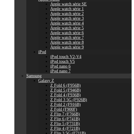
Apple watch série SE
Apple watch série 1
Apple watch série 2
Apple watch série 3
Apple watch série 4
Apple watch série 5
Apple watch série 6
Apple watch série 7
Apple watch série 8
Apple watch série 9
iPod
iPod touch V2-V4
iPod touch V5
iPod nano 6
iPod nano 7
Samsung
Galaxy Z
Z Fold 6 (F956B)
Z Fold 5 (F946B)
Z Fold 4 (F936B)
Z Fold 3 5G (F926B)
Z Fold 2 (F916B)
Z Fold (F900F)
Z Flip 7 (F766B)
Z Flip 6 (F741B)
Z Flip 5 (F731B)
Z Flip 4 (F721B)
Z Flip 3 5G (F711B)