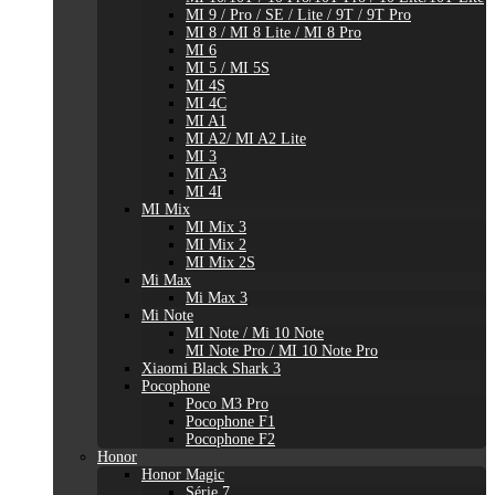
MI 9 / Pro / SE / Lite / 9T / 9T Pro
MI 8 / MI 8 Lite / MI 8 Pro
MI 6
MI 5 / MI 5S
MI 4S
MI 4C
MI A1
MI A2/ MI A2 Lite
MI 3
MI A3
MI 4I
MI Mix
MI Mix 3
MI Mix 2
MI Mix 2S
Mi Max
Mi Max 3
Mi Note
MI Note / Mi 10 Note
MI Note Pro / MI 10 Note Pro
Xiaomi Black Shark 3
Pocophone
Poco M3 Pro
Pocophone F1
Pocophone F2
Honor
Honor Magic
Série 7