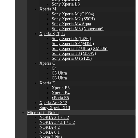
Sony Xperia L3
Xperia M
Sony Xperia M (C1904)
Sony Xperia M2 (S50H)
Sony Xperia M4 Aqua
Sony Xperia M5 (Nouveauté)
Xperia S, T, U
Sony Xperia S (Lt26i)
Sony Xperia SP (M35h)
Sony Xperia T2 Ultra (XM50h)
Sony Xperia T3 (M50W)
Sony Xperia U (ST25)
Xperia C
C4
C5 Ultra
C6 Ultra
Xperia E
Xperia E3
Xperia E4
xPeria E5
Xperia Arc X12
Sony Xperia X10
Microsoft - Nokia
NOKIA 2.1 / 2.2
NOKIA 3 / 3.1 / 3.2
NOKIA 4.2
NOKIA 6.1
Nokia 7 Plus