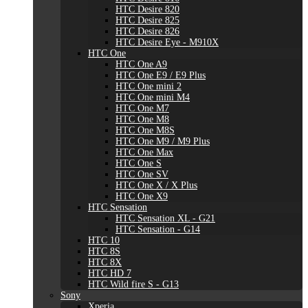
HTC Desire 820
HTC Desire 825
HTC Desire 826
HTC Desire Eye - M910X
HTC One
HTC One A9
HTC One E9 / E9 Plus
HTC One mini 2
HTC One mini M4
HTC One M7
HTC One M8
HTC One M8S
HTC One M9 / M9 Plus
HTC One Max
HTC One S
HTC One SV
HTC One X / X Plus
HTC One X9
HTC Sensation
HTC Sensation XL - G21
HTC Sensation - G14
HTC 10
HTC 8S
HTC 8X
HTC HD 7
HTC Wild fire S - G13
Sony
Xperia