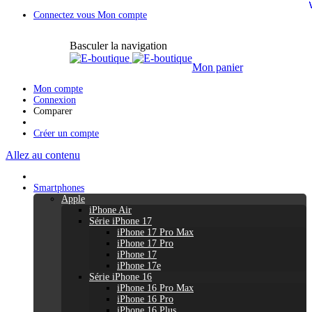
Connectez vous
Mon compte
Basculer la navigation
Mon panier
Mon compte
Connexion
Comparer
Créer un compte
Allez au contenu
Smartphones
Apple
iPhone Air
Série iPhone 17
iPhone 17 Pro Max
iPhone 17 Pro
iPhone 17
iPhone 17e
Série iPhone 16
iPhone 16 Pro Max
iPhone 16 Pro
iPhone 16 Plus