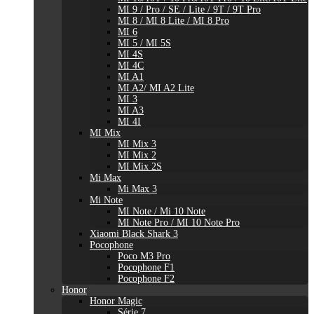
MI 9 / Pro / SE / Lite / 9T / 9T Pro
MI 8 / MI 8 Lite / MI 8 Pro
MI 6
MI 5 / MI 5S
MI 4S
MI 4C
MI A1
MI A2/ MI A2 Lite
MI 3
MI A3
MI 4I
MI Mix
MI Mix 3
MI Mix 2
MI Mix 2S
Mi Max
Mi Max 3
Mi Note
MI Note / Mi 10 Note
MI Note Pro / MI 10 Note Pro
Xiaomi Black Shark 3
Pocophone
Poco M3 Pro
Pocophone F1
Pocophone F2
Honor
Honor Magic
Série 7