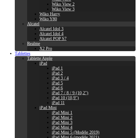
Wiko View 2
Wiko View 3
Wiko Harry
Wiko Y80
Alcatel
Alcatel Idol 3
Alcatel Idol 4
Alcatel POP S7
Realme
X2 Pro
Tablettes
Tablette Apple
iPad
iPad 1
iPad 2
iPad 3 / 4
iPad 5
iPad 6
iPad 7 / 8 / 9 (10,2")
iPad 10 (10,9'')
iPad 11
iPad Mini
iPad Mini 1
iPad Mini 2
iPad Mini 3
iPad Mini 4
iPad Mini 5 (Modèle 2019)
iPad Mini 6 (modèle 2021)