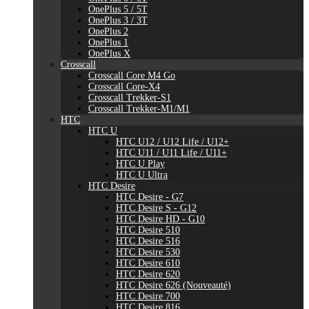
OnePlus 5 / 5T
OnePlus 3 / 3T
OnePlus 2
OnePlus 1
OnePlus X
Crosscall
Crosscall Core M4 Go
Crosscall Core-X4
Crosscall Trekker-S1
Crosscall Trekker-M1/M1
HTC
HTC U
HTC U12 / U12 Life / U12+
HTC U11 / U11 Life / U11+
HTC U Play
HTC U Ultra
HTC Desire
HTC Desire - G7
HTC Desire S - G12
HTC Desire HD - G10
HTC Desire 510
HTC Desire 516
HTC Desire 530
HTC Desire 610
HTC Desire 620
HTC Desire 626 (Nouveauté)
HTC Desire 700
HTC Desire 816