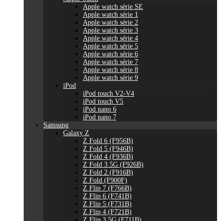
Apple watch série SE
Apple watch série 1
Apple watch série 2
Apple watch série 3
Apple watch série 4
Apple watch série 5
Apple watch série 6
Apple watch série 7
Apple watch série 8
Apple watch série 9
iPod
iPod touch V2-V4
iPod touch V5
iPod nano 6
iPod nano 7
Samsung
Galaxy Z
Z Fold 6 (F956B)
Z Fold 5 (F946B)
Z Fold 4 (F936B)
Z Fold 3 5G (F926B)
Z Fold 2 (F916B)
Z Fold (F900F)
Z Flip 7 (F766B)
Z Flip 6 (F741B)
Z Flip 5 (F731B)
Z Flip 4 (F721B)
Z Flip 3 5G (F711B)