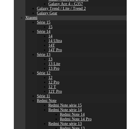
Galaxy Ace 4 - G357
Galaxy Trend / Lite / Trend 2
Galaxy Gear
Xiaomi
Série 15
15
Série 14
14
14 Ultra
14T
14T Pro
Série 13
13
13 Lite
13 Pro
Série 12
12
12 Pro
12 T
12T Pro
Série 11
Redmi Note
Redmi Note série 15
Redmi Note série 14
Redmi Note 14
Redmi Note 14 Pro
Redmi Note série 13
Redmi Note 13