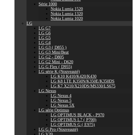
Série 1000
Nokia Lumia 1520
Nokia Lumia 1320
Nokia Lumia 1020
LG
LG G7
LG G6
LG G5
LG G4
LG G3 ( D855 )
LG G3 Mini/Beat
LG G2 - D805
LG G2 Mini - D620
LG G Flex ( D955)
LG série K (Nouveauté)
LG K10 K410/K420/K430
LG K8 LTE K350N/K350E/K350DS
LG K7 X210/X210DS/MS330/LS675
LG Nexus
LG Nexus 4
LG Nexus 5
LG Nexus 5X
LG série Optimus
LG OPTIMUS BLACK - P970
LG OPTIMUS L7 ( P700)
LG OPTIMUS G ( E975)
LG G Pro (Nouveauté)
LG V20