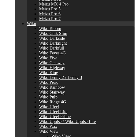
Meizu MX 4 Pro
Meizu Pro 5
Meizu Pro 6
Meizu Pro 7
Wiko
Wiko Bloom
Wiko Cink Slim
Wiko Darkside
Wiko Darknight
Wiko Darkfull
Wiko Fever 4G
Wiko Five
Wiko Getaway
Wiko Highway
Wiko King
Wiko Lenny 2 / Lenny 3
Wiko Peax
Wiko Rainbow
Wiko Stairway
Wiko Pulp
Wiko Ridge 4G
Wiko Ufeel
Wiko Ufeel Lite
Wiko Ufeel Prime
Wiko Upulse / Wiko Upulse Lite
Wiko Wax
Wiko View
Wiko View