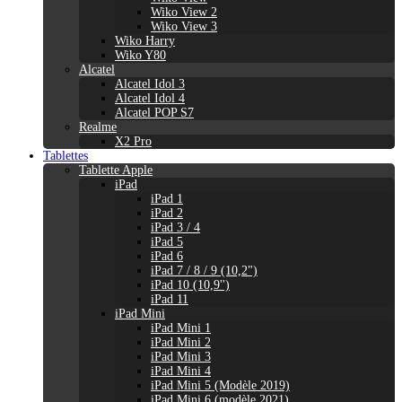
Wiko View 2
Wiko View 3
Wiko Harry
Wiko Y80
Alcatel
Alcatel Idol 3
Alcatel Idol 4
Alcatel POP S7
Realme
X2 Pro
Tablettes
Tablette Apple
iPad
iPad 1
iPad 2
iPad 3 / 4
iPad 5
iPad 6
iPad 7 / 8 / 9 (10,2")
iPad 10 (10,9'')
iPad 11
iPad Mini
iPad Mini 1
iPad Mini 2
iPad Mini 3
iPad Mini 4
iPad Mini 5 (Modèle 2019)
iPad Mini 6 (modèle 2021)