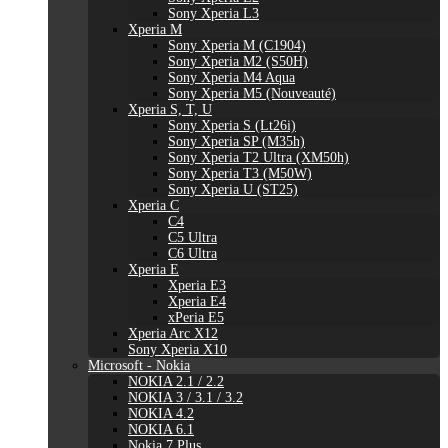
Sony Xperia L3
Xperia M
Sony Xperia M (C1904)
Sony Xperia M2 (S50H)
Sony Xperia M4 Aqua
Sony Xperia M5 (Nouveauté)
Xperia S, T, U
Sony Xperia S (Lt26i)
Sony Xperia SP (M35h)
Sony Xperia T2 Ultra (XM50h)
Sony Xperia T3 (M50W)
Sony Xperia U (ST25)
Xperia C
C4
C5 Ultra
C6 Ultra
Xperia E
Xperia E3
Xperia E4
xPeria E5
Xperia Arc X12
Sony Xperia X10
Microsoft - Nokia
NOKIA 2.1 / 2.2
NOKIA 3 / 3.1 / 3.2
NOKIA 4.2
NOKIA 6.1
Nokia 7 Plus