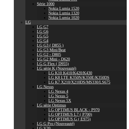
Série 1000
Nokia Lumia 1520
Nokia Lumia 1320
Nokia Lumia 1020
LG
LG G7
LG G6
LG G5
LG G4
LG G3 ( D855 )
LG G3 Mini/Beat
LG G2 - D805
LG G2 Mini - D620
LG G Flex ( D955)
LG série K (Nouveauté)
LG K10 K410/K420/K430
LG K8 LTE K350N/K350E/K350DS
LG K7 X210/X210DS/MS330/LS675
LG Nexus
LG Nexus 4
LG Nexus 5
LG Nexus 5X
LG série Optimus
LG OPTIMUS BLACK - P970
LG OPTIMUS L7 ( P700)
LG OPTIMUS G ( E975)
LG G Pro (Nouveauté)
LG V20