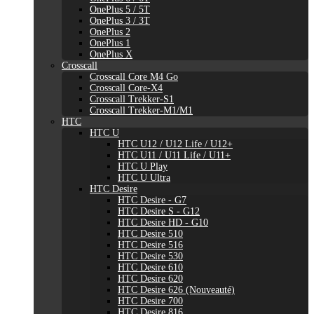
OnePlus 5 / 5T
OnePlus 3 / 3T
OnePlus 2
OnePlus 1
OnePlus X
Crosscall
Crosscall Core M4 Go
Crosscall Core-X4
Crosscall Trekker-S1
Crosscall Trekker-M1/M1
HTC
HTC U
HTC U12 / U12 Life / U12+
HTC U11 / U11 Life / U11+
HTC U Play
HTC U Ultra
HTC Desire
HTC Desire - G7
HTC Desire S - G12
HTC Desire HD - G10
HTC Desire 510
HTC Desire 516
HTC Desire 530
HTC Desire 610
HTC Desire 620
HTC Desire 626 (Nouveauté)
HTC Desire 700
HTC Desire 816