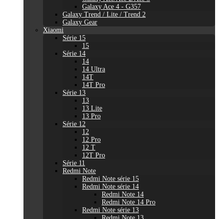
Galaxy Ace 4 - G357
Galaxy Trend / Lite / Trend 2
Galaxy Gear
Xiaomi
Série 15
15
Série 14
14
14 Ultra
14T
14T Pro
Série 13
13
13 Lite
13 Pro
Série 12
12
12 Pro
12 T
12T Pro
Série 11
Redmi Note
Redmi Note série 15
Redmi Note série 14
Redmi Note 14
Redmi Note 14 Pro
Redmi Note série 13
Redmi Note 13