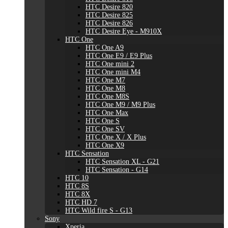
HTC Desire 820
HTC Desire 825
HTC Desire 826
HTC Desire Eye - M910X
HTC One
HTC One A9
HTC One E9 / E9 Plus
HTC One mini 2
HTC One mini M4
HTC One M7
HTC One M8
HTC One M8S
HTC One M9 / M9 Plus
HTC One Max
HTC One S
HTC One SV
HTC One X / X Plus
HTC One X9
HTC Sensation
HTC Sensation XL - G21
HTC Sensation - G14
HTC 10
HTC 8S
HTC 8X
HTC HD 7
HTC Wild fire S - G13
Sony
Xperia