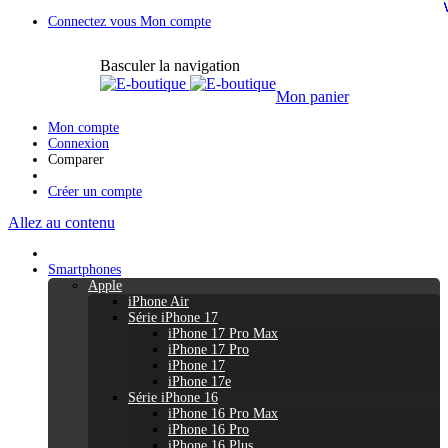
Connectez vous
Mon compte
Basculer la navigation
Mon panier
Mon compte
Connexion
Comparer
Créer un compte
Allez au contenu
Smartphones
Apple
iPhone Air
Série iPhone 17
iPhone 17 Pro Max
iPhone 17 Pro
iPhone 17
iPhone 17e
Série iPhone 16
iPhone 16 Pro Max
iPhone 16 Pro
iPhone 16 Plus