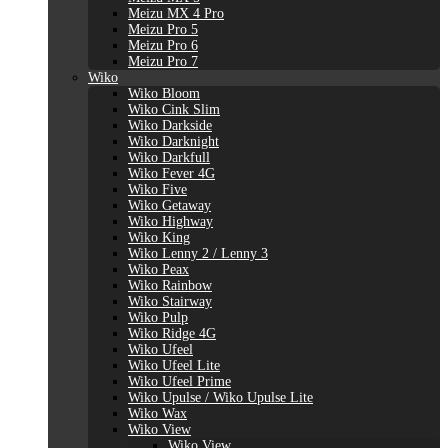
Meizu MX 4 Pro
Meizu Pro 5
Meizu Pro 6
Meizu Pro 7
Wiko
Wiko Bloom
Wiko Cink Slim
Wiko Darkside
Wiko Darknight
Wiko Darkfull
Wiko Fever 4G
Wiko Five
Wiko Getaway
Wiko Highway
Wiko King
Wiko Lenny 2 / Lenny 3
Wiko Peax
Wiko Rainbow
Wiko Stairway
Wiko Pulp
Wiko Ridge 4G
Wiko Ufeel
Wiko Ufeel Lite
Wiko Ufeel Prime
Wiko Upulse / Wiko Upulse Lite
Wiko Wax
Wiko View
Wiko View