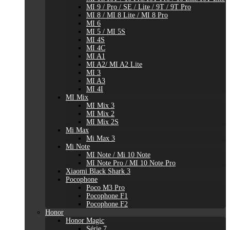
MI 9 / Pro / SE / Lite / 9T / 9T Pro
MI 8 / MI 8 Lite / MI 8 Pro
MI 6
MI 5 / MI 5S
MI 4S
MI 4C
MI A1
MI A2/ MI A2 Lite
MI 3
MI A3
MI 4I
MI Mix
MI Mix 3
MI Mix 2
MI Mix 2S
Mi Max
Mi Max 3
Mi Note
MI Note / Mi 10 Note
MI Note Pro / MI 10 Note Pro
Xiaomi Black Shark 3
Pocophone
Poco M3 Pro
Pocophone F1
Pocophone F2
Honor
Honor Magic
Série 7