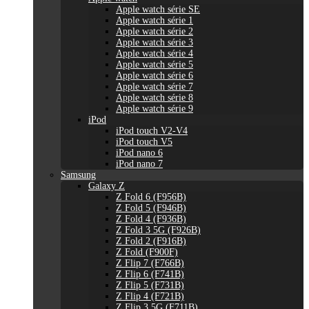
Apple watch série SE
Apple watch série 1
Apple watch série 2
Apple watch série 3
Apple watch série 4
Apple watch série 5
Apple watch série 6
Apple watch série 7
Apple watch série 8
Apple watch série 9
iPod
iPod touch V2-V4
iPod touch V5
iPod nano 6
iPod nano 7
Samsung
Galaxy Z
Z Fold 6 (F956B)
Z Fold 5 (F946B)
Z Fold 4 (F936B)
Z Fold 3 5G (F926B)
Z Fold 2 (F916B)
Z Fold (F900F)
Z Flip 7 (F766B)
Z Flip 6 (F741B)
Z Flip 5 (F731B)
Z Flip 4 (F721B)
Z Flip 3 5G (F711B)