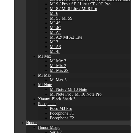
MI 9 / Pro / SE / Lite / 9T / 9T Pro
MI 8 / MI 8 Lite / MI 8 Pro
MI 6
MI 5 / MI 5S
MI 4S
MI 4C
MI A1
MI A2/ MI A2 Lite
MI 3
MI A3
MI 4I
MI Mix
MI Mix 3
MI Mix 2
MI Mix 2S
Mi Max
Mi Max 3
Mi Note
MI Note / Mi 10 Note
MI Note Pro / MI 10 Note Pro
Xiaomi Black Shark 3
Pocophone
Poco M3 Pro
Pocophone F1
Pocophone F2
Honor
Honor Magic
Série 7