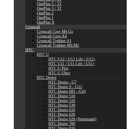
OnePlus 5 / 5T
OnePlus 3 / 3T
OnePlus 2
OnePlus 1
OnePlus X
Crosscall
Crosscall Core M4 Go
Crosscall Core-X4
Crosscall Trekker-S1
Crosscall Trekker-M1/M1
HTC
HTC U
HTC U12 / U12 Life / U12+
HTC U11 / U11 Life / U11+
HTC U Play
HTC U Ultra
HTC Desire
HTC Desire - G7
HTC Desire S - G12
HTC Desire HD - G10
HTC Desire 510
HTC Desire 516
HTC Desire 530
HTC Desire 610
HTC Desire 620
HTC Desire 626 (Nouveauté)
HTC Desire 700
HTC Desire 816