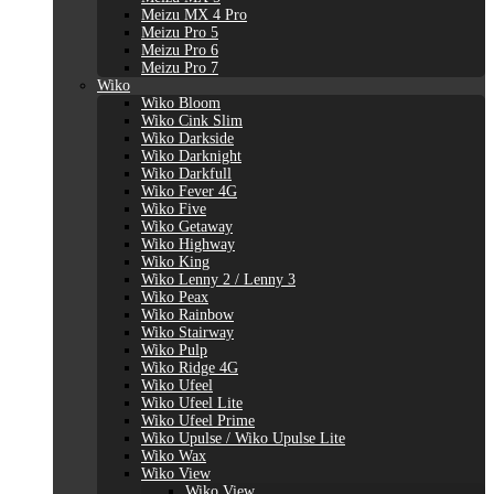
Meizu MX 4 Pro
Meizu Pro 5
Meizu Pro 6
Meizu Pro 7
Wiko
Wiko Bloom
Wiko Cink Slim
Wiko Darkside
Wiko Darknight
Wiko Darkfull
Wiko Fever 4G
Wiko Five
Wiko Getaway
Wiko Highway
Wiko King
Wiko Lenny 2 / Lenny 3
Wiko Peax
Wiko Rainbow
Wiko Stairway
Wiko Pulp
Wiko Ridge 4G
Wiko Ufeel
Wiko Ufeel Lite
Wiko Ufeel Prime
Wiko Upulse / Wiko Upulse Lite
Wiko Wax
Wiko View
Wiko View