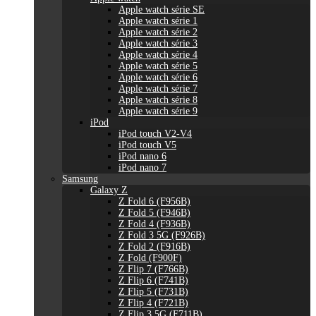
Apple watch série SE
Apple watch série 1
Apple watch série 2
Apple watch série 3
Apple watch série 4
Apple watch série 5
Apple watch série 6
Apple watch série 7
Apple watch série 8
Apple watch série 9
iPod
iPod touch V2-V4
iPod touch V5
iPod nano 6
iPod nano 7
Samsung
Galaxy Z
Z Fold 6 (F956B)
Z Fold 5 (F946B)
Z Fold 4 (F936B)
Z Fold 3 5G (F926B)
Z Fold 2 (F916B)
Z Fold (F900F)
Z Flip 7 (F766B)
Z Flip 6 (F741B)
Z Flip 5 (F731B)
Z Flip 4 (F721B)
Z Flip 3 5G (F711B)