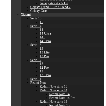
Galaxy Ace 4 - G357
Galaxy Trend / Lite / Trend 2
Galaxy Gear
Xiaomi
Série 15
15
Série 14
14
14 Ultra
14T
14T Pro
Série 13
13
13 Lite
13 Pro
Série 12
12
12 Pro
12 T
12T Pro
Série 11
Redmi Note
Redmi Note série 15
Redmi Note série 14
Redmi Note 14
Redmi Note 14 Pro
Redmi Note série 13
Redmi Note 13