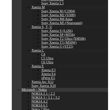
Sony Xperia L3
Xperia M
Sony Xperia M (C1904)
Sony Xperia M2 (S50H)
Sony Xperia M4 Aqua
Sony Xperia M5 (Nouveauté)
Xperia S, T, U
Sony Xperia S (Lt26i)
Sony Xperia SP (M35h)
Sony Xperia T2 Ultra (XM50h)
Sony Xperia T3 (M50W)
Sony Xperia U (ST25)
Xperia C
C4
C5 Ultra
C6 Ultra
Xperia E
Xperia E3
Xperia E4
xPeria E5
Xperia Arc X12
Sony Xperia X10
Microsoft - Nokia
NOKIA 2.1 / 2.2
NOKIA 3 / 3.1 / 3.2
NOKIA 4.2
NOKIA 6.1
Nokia 7 Plus