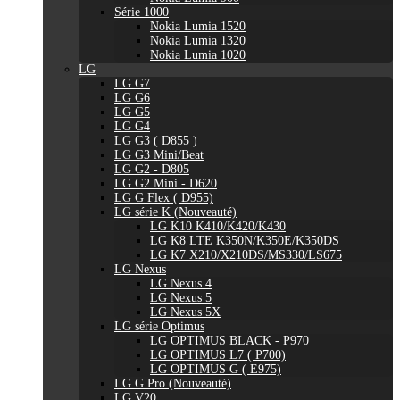
Série 1000
Nokia Lumia 1520
Nokia Lumia 1320
Nokia Lumia 1020
LG
LG G7
LG G6
LG G5
LG G4
LG G3 ( D855 )
LG G3 Mini/Beat
LG G2 - D805
LG G2 Mini - D620
LG G Flex ( D955)
LG série K (Nouveauté)
LG K10 K410/K420/K430
LG K8 LTE K350N/K350E/K350DS
LG K7 X210/X210DS/MS330/LS675
LG Nexus
LG Nexus 4
LG Nexus 5
LG Nexus 5X
LG série Optimus
LG OPTIMUS BLACK - P970
LG OPTIMUS L7 ( P700)
LG OPTIMUS G ( E975)
LG G Pro (Nouveauté)
LG V20