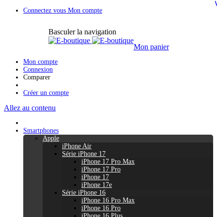
Connectez vous
Mon compte
Basculer la navigation
Mon panier
Mon compte
Connexion
Comparer
Créer un compte
Allez au contenu
Smartphones
Apple
iPhone Air
Série iPhone 17
iPhone 17 Pro Max
iPhone 17 Pro
iPhone 17
iPhone 17e
Série iPhone 16
iPhone 16 Pro Max
iPhone 16 Pro
iPhone 16 Plus