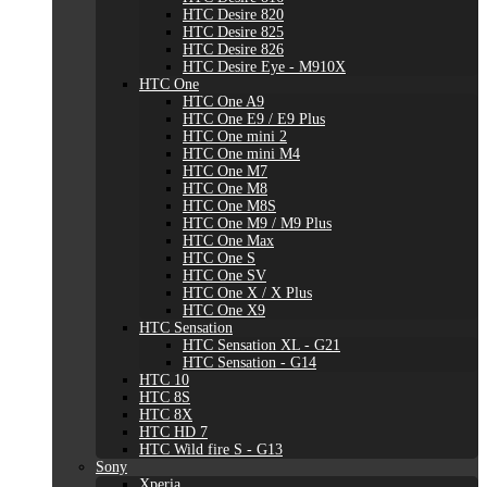
HTC Desire 820
HTC Desire 825
HTC Desire 826
HTC Desire Eye - M910X
HTC One
HTC One A9
HTC One E9 / E9 Plus
HTC One mini 2
HTC One mini M4
HTC One M7
HTC One M8
HTC One M8S
HTC One M9 / M9 Plus
HTC One Max
HTC One S
HTC One SV
HTC One X / X Plus
HTC One X9
HTC Sensation
HTC Sensation XL - G21
HTC Sensation - G14
HTC 10
HTC 8S
HTC 8X
HTC HD 7
HTC Wild fire S - G13
Sony
Xperia