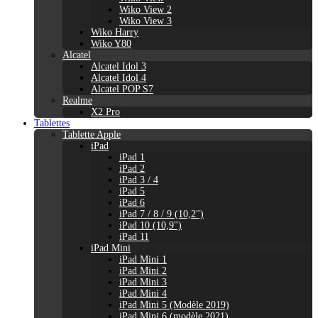
Wiko View 2
Wiko View 3
Wiko Harry
Wiko Y80
Alcatel
Alcatel Idol 3
Alcatel Idol 4
Alcatel POP S7
Realme
X2 Pro
Tablettes
Tablette Apple
iPad
iPad 1
iPad 2
iPad 3 / 4
iPad 5
iPad 6
iPad 7 / 8 / 9 (10,2")
iPad 10 (10,9'')
iPad 11
iPad Mini
iPad Mini 1
iPad Mini 2
iPad Mini 3
iPad Mini 4
iPad Mini 5 (Modèle 2019)
iPad Mini 6 (modèle 2021)