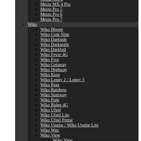
Meizu MX 4 Pro
Meizu Pro 5
Meizu Pro 6
Meizu Pro 7
Wiko
Wiko Bloom
Wiko Cink Slim
Wiko Darkside
Wiko Darknight
Wiko Darkfull
Wiko Fever 4G
Wiko Five
Wiko Getaway
Wiko Highway
Wiko King
Wiko Lenny 2 / Lenny 3
Wiko Peax
Wiko Rainbow
Wiko Stairway
Wiko Pulp
Wiko Ridge 4G
Wiko Ufeel
Wiko Ufeel Lite
Wiko Ufeel Prime
Wiko Upulse / Wiko Upulse Lite
Wiko Wax
Wiko View
Wiko View