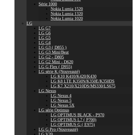
Série 1000
Nokia Lumia 1520
Nokia Lumia 1320
Nokia Lumia 1020
LG
LG G7
LG G6
LG G5
LG G4
LG G3 ( D855 )
LG G3 Mini/Beat
LG G2 - D805
LG G2 Mini - D620
LG G Flex ( D955)
LG série K (Nouveauté)
LG K10 K410/K420/K430
LG K8 LTE K350N/K350E/K350DS
LG K7 X210/X210DS/MS330/LS675
LG Nexus
LG Nexus 4
LG Nexus 5
LG Nexus 5X
LG série Optimus
LG OPTIMUS BLACK - P970
LG OPTIMUS L7 ( P700)
LG OPTIMUS G ( E975)
LG G Pro (Nouveauté)
LG V20