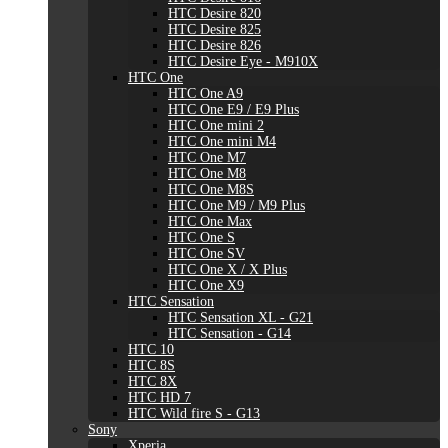
HTC Desire 820
HTC Desire 825
HTC Desire 826
HTC Desire Eye - M910X
HTC One
HTC One A9
HTC One E9 / E9 Plus
HTC One mini 2
HTC One mini M4
HTC One M7
HTC One M8
HTC One M8S
HTC One M9 / M9 Plus
HTC One Max
HTC One S
HTC One SV
HTC One X / X Plus
HTC One X9
HTC Sensation
HTC Sensation XL - G21
HTC Sensation - G14
HTC 10
HTC 8S
HTC 8X
HTC HD 7
HTC Wild fire S - G13
Sony
Xperia