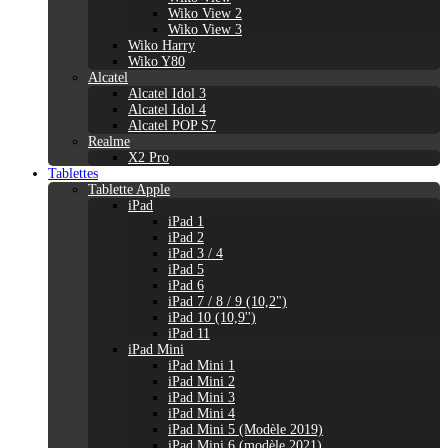
Wiko View 2
Wiko View 3
Wiko Harry
Wiko Y80
Alcatel
Alcatel Idol 3
Alcatel Idol 4
Alcatel POP S7
Realme
X2 Pro
Tablettes
Tablette Apple
iPad
iPad 1
iPad 2
iPad 3 / 4
iPad 5
iPad 6
iPad 7 / 8 / 9 (10,2")
iPad 10 (10,9'')
iPad 11
iPad Mini
iPad Mini 1
iPad Mini 2
iPad Mini 3
iPad Mini 4
iPad Mini 5 (Modèle 2019)
iPad Mini 6 (modèle 2021)