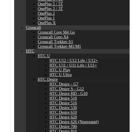
OnePlus 5 / 5T
OnePlus 3 / 3T
OnePlus 2
OnePlus 1
OnePlus X
Crosscall
Crosscall Core M4 Go
Crosscall Core-X4
Crosscall Trekker-S1
Crosscall Trekker-M1/M1
HTC
HTC U
HTC U12 / U12 Life / U12+
HTC U11 / U11 Life / U11+
HTC U Play
HTC U Ultra
HTC Desire
HTC Desire - G7
HTC Desire S - G12
HTC Desire HD - G10
HTC Desire 510
HTC Desire 516
HTC Desire 530
HTC Desire 610
HTC Desire 620
HTC Desire 626 (Nouveauté)
HTC Desire 700
HTC Desire 816