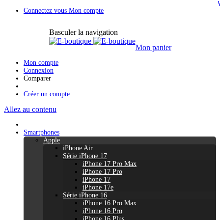
Connectez vous
Mon compte
Basculer la navigation
Mon panier
Mon compte
Connexion
Comparer
Créer un compte
Allez au contenu
Smartphones
Apple
iPhone Air
Série iPhone 17
iPhone 17 Pro Max
iPhone 17 Pro
iPhone 17
iPhone 17e
Série iPhone 16
iPhone 16 Pro Max
iPhone 16 Pro
iPhone 16 Plus