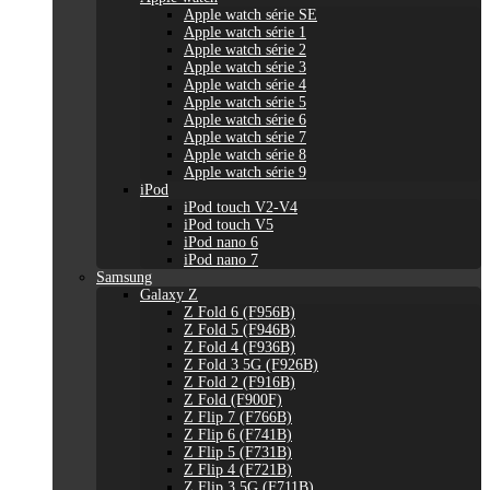
Apple watch série SE
Apple watch série 1
Apple watch série 2
Apple watch série 3
Apple watch série 4
Apple watch série 5
Apple watch série 6
Apple watch série 7
Apple watch série 8
Apple watch série 9
iPod
iPod touch V2-V4
iPod touch V5
iPod nano 6
iPod nano 7
Samsung
Galaxy Z
Z Fold 6 (F956B)
Z Fold 5 (F946B)
Z Fold 4 (F936B)
Z Fold 3 5G (F926B)
Z Fold 2 (F916B)
Z Fold (F900F)
Z Flip 7 (F766B)
Z Flip 6 (F741B)
Z Flip 5 (F731B)
Z Flip 4 (F721B)
Z Flip 3 5G (F711B)