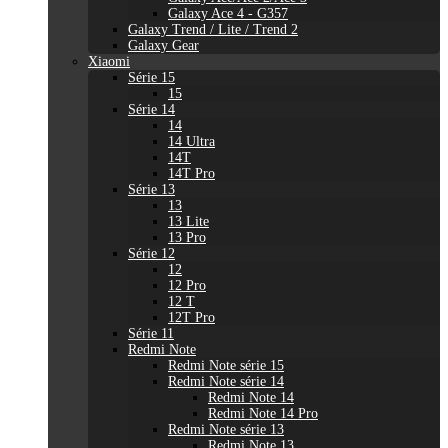
Galaxy Ace 4 - G357
Galaxy Trend / Lite / Trend 2
Galaxy Gear
Xiaomi
Série 15
15
Série 14
14
14 Ultra
14T
14T Pro
Série 13
13
13 Lite
13 Pro
Série 12
12
12 Pro
12 T
12T Pro
Série 11
Redmi Note
Redmi Note série 15
Redmi Note série 14
Redmi Note 14
Redmi Note 14 Pro
Redmi Note série 13
Redmi Note 13