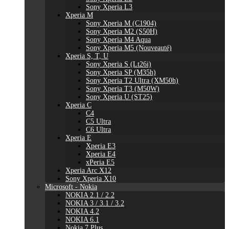
Sony Xperia L3
Xperia M
Sony Xperia M (C1904)
Sony Xperia M2 (S50H)
Sony Xperia M4 Aqua
Sony Xperia M5 (Nouveauté)
Xperia S, T, U
Sony Xperia S (Lt26i)
Sony Xperia SP (M35h)
Sony Xperia T2 Ultra (XM50h)
Sony Xperia T3 (M50W)
Sony Xperia U (ST25)
Xperia C
C4
C5 Ultra
C6 Ultra
Xperia E
Xperia E3
Xperia E4
xPeria E5
Xperia Arc X12
Sony Xperia X10
Microsoft - Nokia
NOKIA 2.1 / 2.2
NOKIA 3 / 3.1 / 3.2
NOKIA 4.2
NOKIA 6.1
Nokia 7 Plus