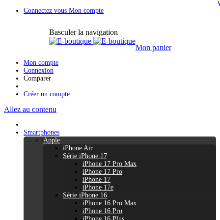
Connectez vous
Mon compte
Basculer la navigation
Mon panier
Mon compte
Connexion
Comparer
Créer un compte
Allez au contenu
Smartphones
Apple
iPhone Air
Série iPhone 17
iPhone 17 Pro Max
iPhone 17 Pro
iPhone 17
iPhone 17e
Série iPhone 16
iPhone 16 Pro Max
iPhone 16 Pro
iPhone 16 Plus