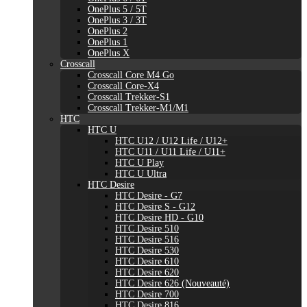
OnePlus 5 / 5T
OnePlus 3 / 3T
OnePlus 2
OnePlus 1
OnePlus X
Crosscall
Crosscall Core M4 Go
Crosscall Core-X4
Crosscall Trekker-S1
Crosscall Trekker-M1/M1
HTC
HTC U
HTC U12 / U12 Life / U12+
HTC U11 / U11 Life / U11+
HTC U Play
HTC U Ultra
HTC Desire
HTC Desire - G7
HTC Desire S - G12
HTC Desire HD - G10
HTC Desire 510
HTC Desire 516
HTC Desire 530
HTC Desire 610
HTC Desire 620
HTC Desire 626 (Nouveauté)
HTC Desire 700
HTC Desire 816