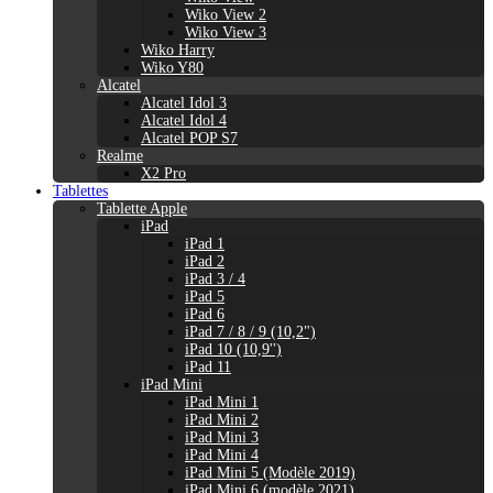
Wiko View 2
Wiko View 3
Wiko Harry
Wiko Y80
Alcatel
Alcatel Idol 3
Alcatel Idol 4
Alcatel POP S7
Realme
X2 Pro
Tablettes
Tablette Apple
iPad
iPad 1
iPad 2
iPad 3 / 4
iPad 5
iPad 6
iPad 7 / 8 / 9 (10,2")
iPad 10 (10,9'')
iPad 11
iPad Mini
iPad Mini 1
iPad Mini 2
iPad Mini 3
iPad Mini 4
iPad Mini 5 (Modèle 2019)
iPad Mini 6 (modèle 2021)