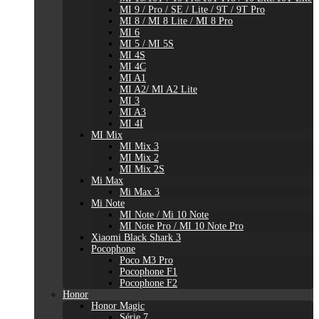
MI 9 / Pro / SE / Lite / 9T / 9T Pro
MI 8 / MI 8 Lite / MI 8 Pro
MI 6
MI 5 / MI 5S
MI 4S
MI 4C
MI A1
MI A2/ MI A2 Lite
MI 3
MI A3
MI 4I
MI Mix
MI Mix 3
MI Mix 2
MI Mix 2S
Mi Max
Mi Max 3
Mi Note
MI Note / Mi 10 Note
MI Note Pro / MI 10 Note Pro
Xiaomi Black Shark 3
Pocophone
Poco M3 Pro
Pocophone F1
Pocophone F2
Honor
Honor Magic
Série 7