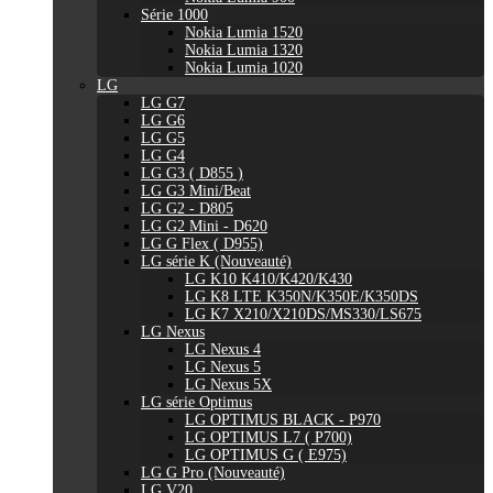
Série 1000
Nokia Lumia 1520
Nokia Lumia 1320
Nokia Lumia 1020
LG
LG G7
LG G6
LG G5
LG G4
LG G3 ( D855 )
LG G3 Mini/Beat
LG G2 - D805
LG G2 Mini - D620
LG G Flex ( D955)
LG série K (Nouveauté)
LG K10 K410/K420/K430
LG K8 LTE K350N/K350E/K350DS
LG K7 X210/X210DS/MS330/LS675
LG Nexus
LG Nexus 4
LG Nexus 5
LG Nexus 5X
LG série Optimus
LG OPTIMUS BLACK - P970
LG OPTIMUS L7 ( P700)
LG OPTIMUS G ( E975)
LG G Pro (Nouveauté)
LG V20