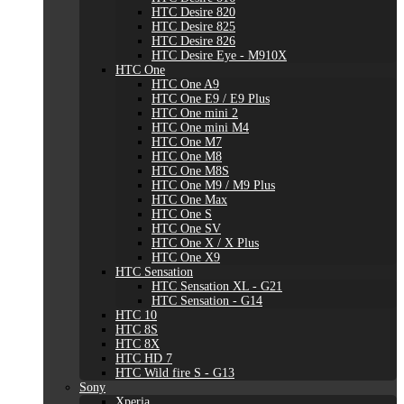
HTC Desire 820
HTC Desire 825
HTC Desire 826
HTC Desire Eye - M910X
HTC One
HTC One A9
HTC One E9 / E9 Plus
HTC One mini 2
HTC One mini M4
HTC One M7
HTC One M8
HTC One M8S
HTC One M9 / M9 Plus
HTC One Max
HTC One S
HTC One SV
HTC One X / X Plus
HTC One X9
HTC Sensation
HTC Sensation XL - G21
HTC Sensation - G14
HTC 10
HTC 8S
HTC 8X
HTC HD 7
HTC Wild fire S - G13
Sony
Xperia