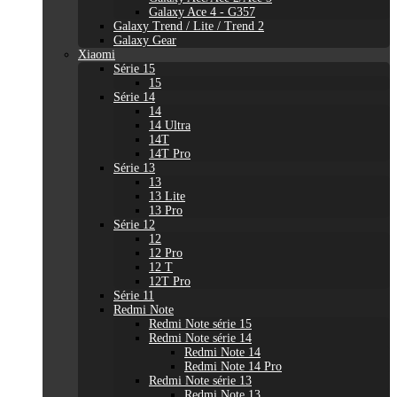
Galaxy Ace 4 - G357
Galaxy Trend / Lite / Trend 2
Galaxy Gear
Xiaomi
Série 15
15
Série 14
14
14 Ultra
14T
14T Pro
Série 13
13
13 Lite
13 Pro
Série 12
12
12 Pro
12 T
12T Pro
Série 11
Redmi Note
Redmi Note série 15
Redmi Note série 14
Redmi Note 14
Redmi Note 14 Pro
Redmi Note série 13
Redmi Note 13