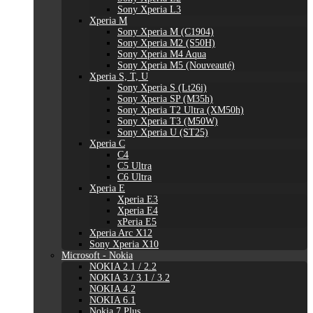
Sony Xperia L3
Xperia M
Sony Xperia M (C1904)
Sony Xperia M2 (S50H)
Sony Xperia M4 Aqua
Sony Xperia M5 (Nouveauté)
Xperia S, T, U
Sony Xperia S (Lt26i)
Sony Xperia SP (M35h)
Sony Xperia T2 Ultra (XM50h)
Sony Xperia T3 (M50W)
Sony Xperia U (ST25)
Xperia C
C4
C5 Ultra
C6 Ultra
Xperia E
Xperia E3
Xperia E4
xPeria E5
Xperia Arc X12
Sony Xperia X10
Microsoft - Nokia
NOKIA 2.1 / 2.2
NOKIA 3 / 3.1 / 3.2
NOKIA 4.2
NOKIA 6.1
Nokia 7 Plus