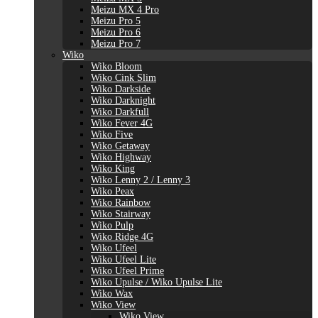
Meizu MX 4 Pro
Meizu Pro 5
Meizu Pro 6
Meizu Pro 7
Wiko
Wiko Bloom
Wiko Cink Slim
Wiko Darkside
Wiko Darknight
Wiko Darkfull
Wiko Fever 4G
Wiko Five
Wiko Getaway
Wiko Highway
Wiko King
Wiko Lenny 2 / Lenny 3
Wiko Peax
Wiko Rainbow
Wiko Stairway
Wiko Pulp
Wiko Ridge 4G
Wiko Ufeel
Wiko Ufeel Lite
Wiko Ufeel Prime
Wiko Upulse / Wiko Upulse Lite
Wiko Wax
Wiko View
Wiko View