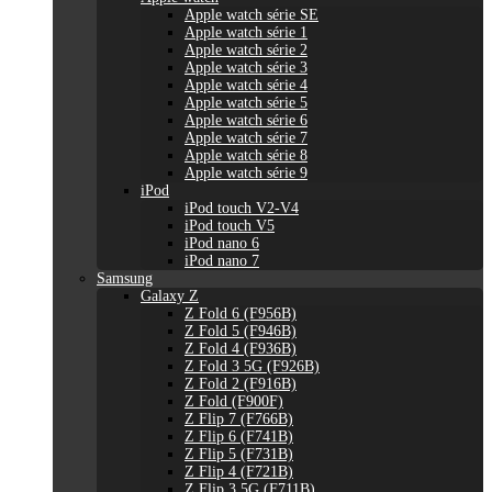
Apple watch série SE
Apple watch série 1
Apple watch série 2
Apple watch série 3
Apple watch série 4
Apple watch série 5
Apple watch série 6
Apple watch série 7
Apple watch série 8
Apple watch série 9
iPod
iPod touch V2-V4
iPod touch V5
iPod nano 6
iPod nano 7
Samsung
Galaxy Z
Z Fold 6 (F956B)
Z Fold 5 (F946B)
Z Fold 4 (F936B)
Z Fold 3 5G (F926B)
Z Fold 2 (F916B)
Z Fold (F900F)
Z Flip 7 (F766B)
Z Flip 6 (F741B)
Z Flip 5 (F731B)
Z Flip 4 (F721B)
Z Flip 3 5G (F711B)