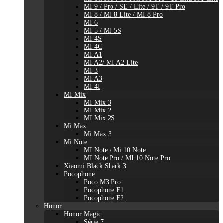
MI 9 / Pro / SE / Lite / 9T / 9T Pro
MI 8 / MI 8 Lite / MI 8 Pro
MI 6
MI 5 / MI 5S
MI 4S
MI 4C
MI A1
MI A2/ MI A2 Lite
MI 3
MI A3
MI 4I
MI Mix
MI Mix 3
MI Mix 2
MI Mix 2S
Mi Max
Mi Max 3
Mi Note
MI Note / Mi 10 Note
MI Note Pro / MI 10 Note Pro
Xiaomi Black Shark 3
Pocophone
Poco M3 Pro
Pocophone F1
Pocophone F2
Honor
Honor Magic
Série 7