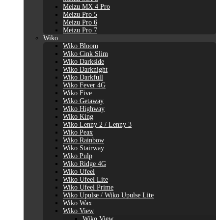
Meizu MX 4 Pro
Meizu Pro 5
Meizu Pro 6
Meizu Pro 7
Wiko
Wiko Bloom
Wiko Cink Slim
Wiko Darkside
Wiko Darknight
Wiko Darkfull
Wiko Fever 4G
Wiko Five
Wiko Getaway
Wiko Highway
Wiko King
Wiko Lenny 2 / Lenny 3
Wiko Peax
Wiko Rainbow
Wiko Stairway
Wiko Pulp
Wiko Ridge 4G
Wiko Ufeel
Wiko Ufeel Lite
Wiko Ufeel Prime
Wiko Upulse / Wiko Upulse Lite
Wiko Wax
Wiko View
Wiko View