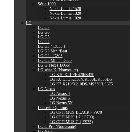
Série 1000
Nokia Lumia 1520
Nokia Lumia 1320
Nokia Lumia 1020
LG
LG G7
LG G6
LG G5
LG G4
LG G3 ( D855 )
LG G3 Mini/Beat
LG G2 - D805
LG G2 Mini - D620
LG G Flex ( D955)
LG série K (Nouveauté)
LG K10 K410/K420/K430
LG K8 LTE K350N/K350E/K350DS
LG K7 X210/X210DS/MS330/LS675
LG Nexus
LG Nexus 4
LG Nexus 5
LG Nexus 5X
LG série Optimus
LG OPTIMUS BLACK - P970
LG OPTIMUS L7 ( P700)
LG OPTIMUS G ( E975)
LG G Pro (Nouveauté)
LG V20