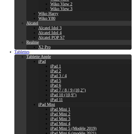
Wiko View 2
Wiko View 3
Wiko Harry
Wiko Y80
Alcatel
Alcatel Idol 3
Alcatel Idol 4
Alcatel POP S7
Realme
X2 Pro
Tablettes
Tablette Apple
iPad
iPad 1
iPad 2
iPad 3 / 4
iPad 5
iPad 6
iPad 7 / 8 / 9 (10,2")
iPad 10 (10,9'')
iPad 11
iPad Mini
iPad Mini 1
iPad Mini 2
iPad Mini 3
iPad Mini 4
iPad Mini 5 (Modèle 2019)
iPad Mini 6 (modèle 2021)