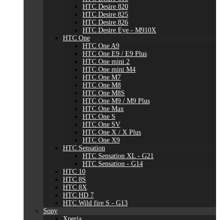
HTC Desire 820
HTC Desire 825
HTC Desire 826
HTC Desire Eye - M910X
HTC One
HTC One A9
HTC One E9 / E9 Plus
HTC One mini 2
HTC One mini M4
HTC One M7
HTC One M8
HTC One M8S
HTC One M9 / M9 Plus
HTC One Max
HTC One S
HTC One SV
HTC One X / X Plus
HTC One X9
HTC Sensation
HTC Sensation XL - G21
HTC Sensation - G14
HTC 10
HTC 8S
HTC 8X
HTC HD 7
HTC Wild fire S - G13
Sony
Xperia