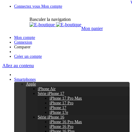
Connectez vous
Mon compte
Basculer la navigation
Mon panier
Mon compte
Connexion
Comparer
Créer un compte
Allez au contenu
Smartphones
Apple
iPhone Air
Série iPhone 17
iPhone 17 Pro Max
iPhone 17 Pro
iPhone 17
iPhone 17e
Série iPhone 16
iPhone 16 Pro Max
iPhone 16 Pro
iPhone 16 Plus