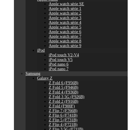
Apple watch série SE
Apple watch série 1
Apple watch série 2
Apple watch série 3
Apple watch série 4
Apple watch série 5
Apple watch série 6
Apple watch série 7
Apple watch série 8
Apple watch série 9
iPod
iPod touch V2-V4
iPod touch V5
iPod nano 6
iPod nano 7
Samsung
Galaxy Z
Z Fold 6 (F956B)
Z Fold 5 (F946B)
Z Fold 4 (F936B)
Z Fold 3 5G (F926B)
Z Fold 2 (F916B)
Z Fold (F900F)
Z Flip 7 (F766B)
Z Flip 6 (F741B)
Z Flip 5 (F731B)
Z Flip 4 (F721B)
Z Flip 3 5G (F711B)