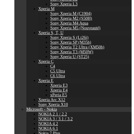
Sony Xperia L3
Xperia M
Sony Xperia M (C1904)
Sony Xperia M2 (S50H)
Sony Xperia M4 Aqua
Sony Xperia M5 (Nouveauté)
Xperia S, T, U
Sony Xperia S (Lt26i)
Sony Xperia SP (M35h)
Sony Xperia T2 Ultra (XM50h)
Sony Xperia T3 (M50W)
Sony Xperia U (ST25)
Xperia C
C4
C5 Ultra
C6 Ultra
Xperia E
Xperia E3
Xperia E4
xPeria E5
Xperia Arc X12
Sony Xperia X10
Microsoft - Nokia
NOKIA 2.1 / 2.2
NOKIA 3 / 3.1 / 3.2
NOKIA 4.2
NOKIA 6.1
Nokia 7 Plus