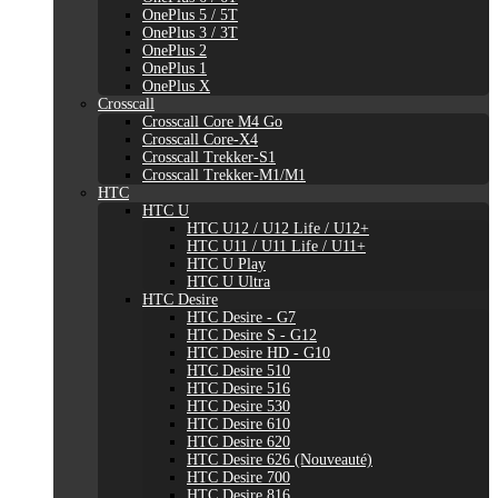
OnePlus 5 / 5T
OnePlus 3 / 3T
OnePlus 2
OnePlus 1
OnePlus X
Crosscall
Crosscall Core M4 Go
Crosscall Core-X4
Crosscall Trekker-S1
Crosscall Trekker-M1/M1
HTC
HTC U
HTC U12 / U12 Life / U12+
HTC U11 / U11 Life / U11+
HTC U Play
HTC U Ultra
HTC Desire
HTC Desire - G7
HTC Desire S - G12
HTC Desire HD - G10
HTC Desire 510
HTC Desire 516
HTC Desire 530
HTC Desire 610
HTC Desire 620
HTC Desire 626 (Nouveauté)
HTC Desire 700
HTC Desire 816