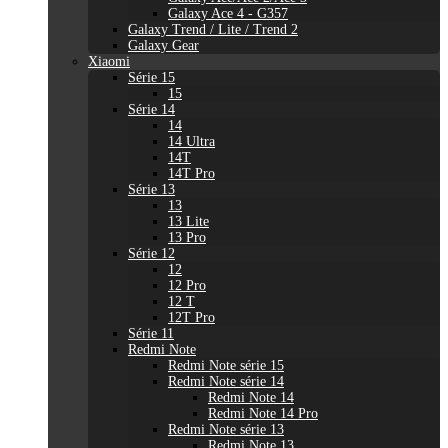
Galaxy Ace 4 - G357
Galaxy Trend / Lite / Trend 2
Galaxy Gear
Xiaomi
Série 15
15
Série 14
14
14 Ultra
14T
14T Pro
Série 13
13
13 Lite
13 Pro
Série 12
12
12 Pro
12 T
12T Pro
Série 11
Redmi Note
Redmi Note série 15
Redmi Note série 14
Redmi Note 14
Redmi Note 14 Pro
Redmi Note série 13
Redmi Note 13