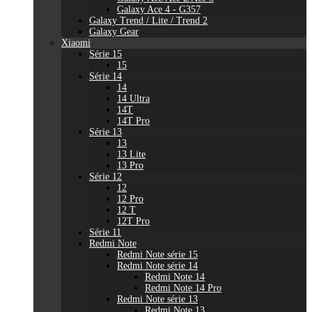
Galaxy Ace 4 - G357
Galaxy Trend / Lite / Trend 2
Galaxy Gear
Xiaomi
Série 15
15
Série 14
14
14 Ultra
14T
14T Pro
Série 13
13
13 Lite
13 Pro
Série 12
12
12 Pro
12 T
12T Pro
Série 11
Redmi Note
Redmi Note série 15
Redmi Note série 14
Redmi Note 14
Redmi Note 14 Pro
Redmi Note série 13
Redmi Note 13