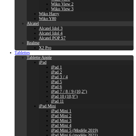
Wiko View 2
Wiko View 3
Wiko Harry
Wiko Y80
Alcatel
Alcatel Idol 3
Alcatel Idol 4
Alcatel POP S7
Realme
X2 Pro
Tablettes
Tablette Apple
iPad
iPad 1
iPad 2
iPad 3 / 4
iPad 5
iPad 6
iPad 7 / 8 / 9 (10,2")
iPad 10 (10,9'')
iPad 11
iPad Mini
iPad Mini 1
iPad Mini 2
iPad Mini 3
iPad Mini 4
iPad Mini 5 (Modèle 2019)
iPad Mini 6 (modèle 2021)