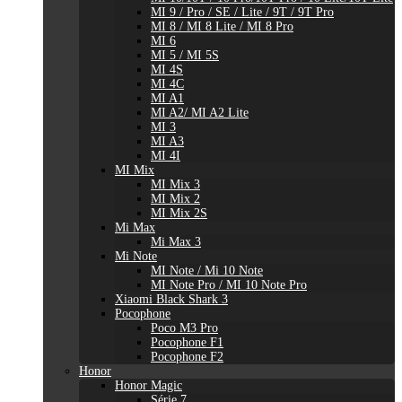
MI 9 / Pro / SE / Lite / 9T / 9T Pro
MI 8 / MI 8 Lite / MI 8 Pro
MI 6
MI 5 / MI 5S
MI 4S
MI 4C
MI A1
MI A2/ MI A2 Lite
MI 3
MI A3
MI 4I
MI Mix
MI Mix 3
MI Mix 2
MI Mix 2S
Mi Max
Mi Max 3
Mi Note
MI Note / Mi 10 Note
MI Note Pro / MI 10 Note Pro
Xiaomi Black Shark 3
Pocophone
Poco M3 Pro
Pocophone F1
Pocophone F2
Honor
Honor Magic
Série 7