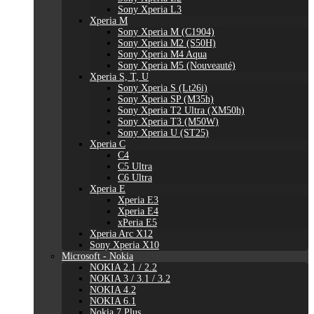
Sony Xperia L3
Xperia M
Sony Xperia M (C1904)
Sony Xperia M2 (S50H)
Sony Xperia M4 Aqua
Sony Xperia M5 (Nouveauté)
Xperia S, T, U
Sony Xperia S (Lt26i)
Sony Xperia SP (M35h)
Sony Xperia T2 Ultra (XM50h)
Sony Xperia T3 (M50W)
Sony Xperia U (ST25)
Xperia C
C4
C5 Ultra
C6 Ultra
Xperia E
Xperia E3
Xperia E4
xPeria E5
Xperia Arc X12
Sony Xperia X10
Microsoft - Nokia
NOKIA 2.1 / 2.2
NOKIA 3 / 3.1 / 3.2
NOKIA 4.2
NOKIA 6.1
Nokia 7 Plus