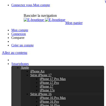
Connectez vous
Mon compte
Basculer la navigation
Mon panier
Mon compte
Connexion
Comparer
Créer un compte
Allez au contenu
Smartphones
Apple
iPhone Air
Série iPhone 17
iPhone 17 Pro Max
iPhone 17 Pro
iPhone 17
iPhone 17e
Série iPhone 16
iPhone 16 Pro Max
iPhone 16 Pro
iPhone 16 Plus