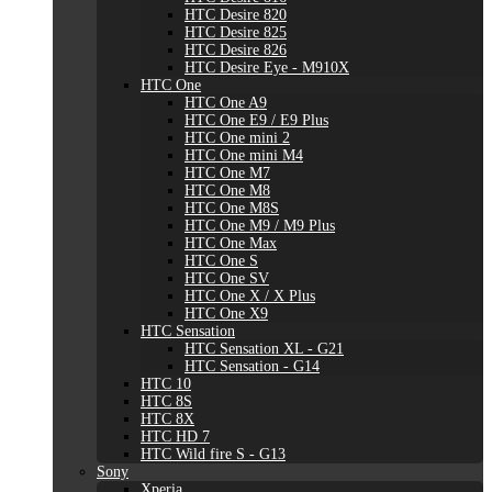
HTC Desire 820
HTC Desire 825
HTC Desire 826
HTC Desire Eye - M910X
HTC One
HTC One A9
HTC One E9 / E9 Plus
HTC One mini 2
HTC One mini M4
HTC One M7
HTC One M8
HTC One M8S
HTC One M9 / M9 Plus
HTC One Max
HTC One S
HTC One SV
HTC One X / X Plus
HTC One X9
HTC Sensation
HTC Sensation XL - G21
HTC Sensation - G14
HTC 10
HTC 8S
HTC 8X
HTC HD 7
HTC Wild fire S - G13
Sony
Xperia