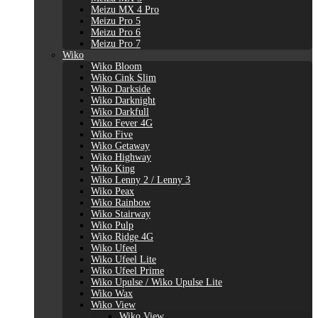
Meizu MX 4 Pro
Meizu Pro 5
Meizu Pro 6
Meizu Pro 7
Wiko
Wiko Bloom
Wiko Cink Slim
Wiko Darkside
Wiko Darknight
Wiko Darkfull
Wiko Fever 4G
Wiko Five
Wiko Getaway
Wiko Highway
Wiko King
Wiko Lenny 2 / Lenny 3
Wiko Peax
Wiko Rainbow
Wiko Stairway
Wiko Pulp
Wiko Ridge 4G
Wiko Ufeel
Wiko Ufeel Lite
Wiko Ufeel Prime
Wiko Upulse / Wiko Upulse Lite
Wiko Wax
Wiko View
Wiko View