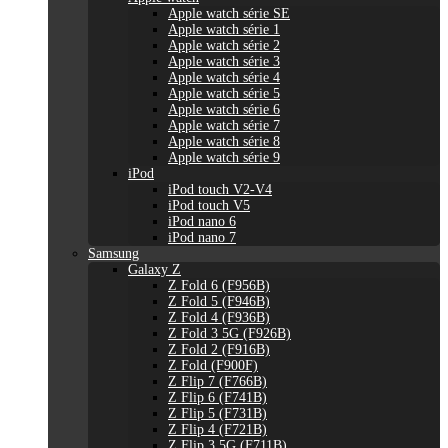
Apple watch série SE
Apple watch série 1
Apple watch série 2
Apple watch série 3
Apple watch série 4
Apple watch série 5
Apple watch série 6
Apple watch série 7
Apple watch série 8
Apple watch série 9
iPod
iPod touch V2-V4
iPod touch V5
iPod nano 6
iPod nano 7
Samsung
Galaxy Z
Z Fold 6 (F956B)
Z Fold 5 (F946B)
Z Fold 4 (F936B)
Z Fold 3 5G (F926B)
Z Fold 2 (F916B)
Z Fold (F900F)
Z Flip 7 (F766B)
Z Flip 6 (F741B)
Z Flip 5 (F731B)
Z Flip 4 (F721B)
Z Flip 3 5G (F711B)