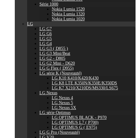
Série 1000
Nokia Lumia 1520
Nokia Lumia 1320
Nokia Lumia 1020
LG
LG G7
LG G6
LG G5
LG G4
LG G3 ( D855 )
LG G3 Mini/Beat
LG G2 - D805
LG G2 Mini - D620
LG G Flex ( D955)
LG série K (Nouveauté)
LG K10 K410/K420/K430
LG K8 LTE K350N/K350E/K350DS
LG K7 X210/X210DS/MS330/LS675
LG Nexus
LG Nexus 4
LG Nexus 5
LG Nexus 5X
LG série Optimus
LG OPTIMUS BLACK - P970
LG OPTIMUS L7 ( P700)
LG OPTIMUS G ( E975)
LG G Pro (Nouveauté)
LG V20