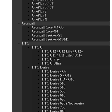
OnePlus 5 / 5T
OnePlus 3 / 3T
OnePlus 2
OnePlus 1
OnePlus X
Crosscall
Crosscall Core M4 Go
Crosscall Core-X4
Crosscall Trekker-S1
Crosscall Trekker-M1/M1
HTC
HTC U
HTC U12 / U12 Life / U12+
HTC U11 / U11 Life / U11+
HTC U Play
HTC U Ultra
HTC Desire
HTC Desire - G7
HTC Desire S - G12
HTC Desire HD - G10
HTC Desire 510
HTC Desire 516
HTC Desire 530
HTC Desire 610
HTC Desire 620
HTC Desire 626 (Nouveauté)
HTC Desire 700
HTC Desire 816