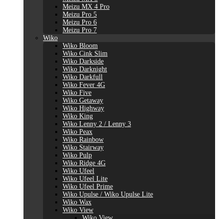
Meizu MX 4 Pro
Meizu Pro 5
Meizu Pro 6
Meizu Pro 7
Wiko
Wiko Bloom
Wiko Cink Slim
Wiko Darkside
Wiko Darknight
Wiko Darkfull
Wiko Fever 4G
Wiko Five
Wiko Getaway
Wiko Highway
Wiko King
Wiko Lenny 2 / Lenny 3
Wiko Peax
Wiko Rainbow
Wiko Stairway
Wiko Pulp
Wiko Ridge 4G
Wiko Ufeel
Wiko Ufeel Lite
Wiko Ufeel Prime
Wiko Upulse / Wiko Upulse Lite
Wiko Wax
Wiko View
Wiko View