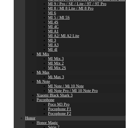
MI 9 / Pro / SE / Lite / 9T / 9T Pro
MI 8 / MI 8 Lite / MI 8 Pro
MI 6
MI 5 / MI 5S
MI 4S
MI 4C
MI A1
MI A2/ MI A2 Lite
MI 3
MI A3
MI 4I
MI Mix
MI Mix 3
MI Mix 2
MI Mix 2S
Mi Max
Mi Max 3
Mi Note
MI Note / Mi 10 Note
MI Note Pro / MI 10 Note Pro
Xiaomi Black Shark 3
Pocophone
Poco M3 Pro
Pocophone F1
Pocophone F2
Honor
Honor Magic
Série 7