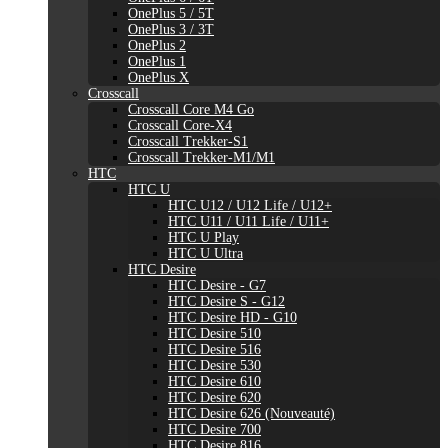
OnePlus 5 / 5T
OnePlus 3 / 3T
OnePlus 2
OnePlus 1
OnePlus X
Crosscall
Crosscall Core M4 Go
Crosscall Core-X4
Crosscall Trekker-S1
Crosscall Trekker-M1/M1
HTC
HTC U
HTC U12 / U12 Life / U12+
HTC U11 / U11 Life / U11+
HTC U Play
HTC U Ultra
HTC Desire
HTC Desire - G7
HTC Desire S - G12
HTC Desire HD - G10
HTC Desire 510
HTC Desire 516
HTC Desire 530
HTC Desire 610
HTC Desire 620
HTC Desire 626 (Nouveauté)
HTC Desire 700
HTC Desire 816