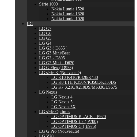
Série 1000
Nokia Lumia 1520
Nokia Lumia 1320
Nokia Lumia 1020
LG
LG G7
LG G6
LG G5
LG G4
LG G3 ( D855 )
LG G3 Mini/Beat
LG G2 - D805
LG G2 Mini - D620
LG G Flex ( D955)
LG série K (Nouveauté)
LG K10 K410/K420/K430
LG K8 LTE K350N/K350E/K350DS
LG K7 X210/X210DS/MS330/LS675
LG Nexus
LG Nexus 4
LG Nexus 5
LG Nexus 5X
LG série Optimus
LG OPTIMUS BLACK - P970
LG OPTIMUS L7 ( P700)
LG OPTIMUS G ( E975)
LG G Pro (Nouveauté)
LG V20