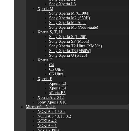
Sony Xperia L3
Xperia M
Sony Xperia M (C1904)
Sony Xperia M2 (S50H)
Sony Xperia M4 Aqua
Sony Xperia M5 (Nouveauté)
Xperia S, T, U
Sony Xperia S (Lt26i)
Sony Xperia SP (M35h)
Sony Xperia T2 Ultra (XM50h)
Sony Xperia T3 (M50W)
Sony Xperia U (ST25)
Xperia C
C4
C5 Ultra
C6 Ultra
Xperia E
Xperia E3
Xperia E4
xPeria E5
Xperia Arc X12
Sony Xperia X10
Microsoft - Nokia
NOKIA 2.1 / 2.2
NOKIA 3 / 3.1 / 3.2
NOKIA 4.2
NOKIA 6.1
Nokia 7 Plus