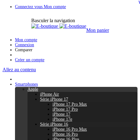
Connectez vous
Mon compte
Basculer la navigation
Mon panier
Mon compte
Connexion
Comparer
Créer un compte
Allez au contenu
Smartphones
Apple
iPhone Air
Série iPhone 17
iPhone 17 Pro Max
iPhone 17 Pro
iPhone 17
iPhone 17e
Série iPhone 16
iPhone 16 Pro Max
iPhone 16 Pro
iPhone 16 Plus