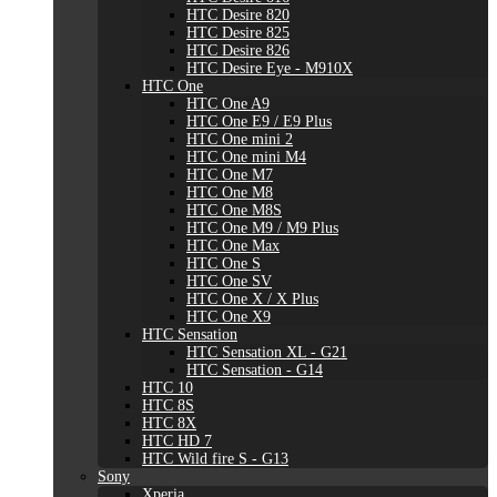
HTC Desire 820
HTC Desire 825
HTC Desire 826
HTC Desire Eye - M910X
HTC One
HTC One A9
HTC One E9 / E9 Plus
HTC One mini 2
HTC One mini M4
HTC One M7
HTC One M8
HTC One M8S
HTC One M9 / M9 Plus
HTC One Max
HTC One S
HTC One SV
HTC One X / X Plus
HTC One X9
HTC Sensation
HTC Sensation XL - G21
HTC Sensation - G14
HTC 10
HTC 8S
HTC 8X
HTC HD 7
HTC Wild fire S - G13
Sony
Xperia