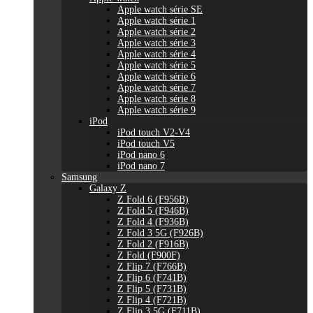
Apple watch série SE
Apple watch série 1
Apple watch série 2
Apple watch série 3
Apple watch série 4
Apple watch série 5
Apple watch série 6
Apple watch série 7
Apple watch série 8
Apple watch série 9
iPod
iPod touch V2-V4
iPod touch V5
iPod nano 6
iPod nano 7
Samsung
Galaxy Z
Z Fold 6 (F956B)
Z Fold 5 (F946B)
Z Fold 4 (F936B)
Z Fold 3 5G (F926B)
Z Fold 2 (F916B)
Z Fold (F900F)
Z Flip 7 (F766B)
Z Flip 6 (F741B)
Z Flip 5 (F731B)
Z Flip 4 (F721B)
Z Flip 3 5G (F711B)