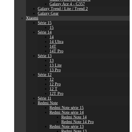
Galaxy Ace 4 - G357
Galaxy Trend / Lite / Trend 2
Galaxy Gear
Xiaomi
Série 15
15
Série 14
14
14 Ultra
14T
14T Pro
Série 13
13
13 Lite
13 Pro
Série 12
12
12 Pro
12 T
12T Pro
Série 11
Redmi Note
Redmi Note série 15
Redmi Note série 14
Redmi Note 14
Redmi Note 14 Pro
Redmi Note série 13
Redmi Note 13