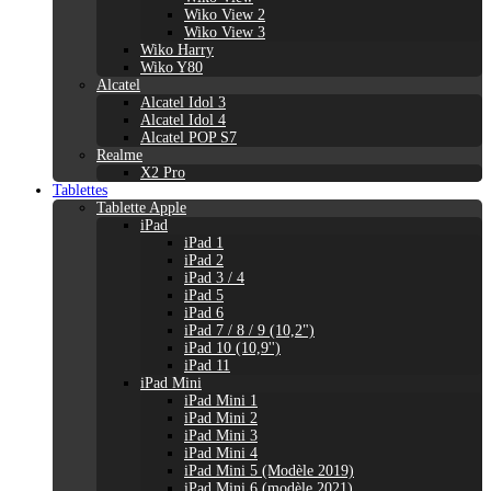
Wiko View 2
Wiko View 3
Wiko Harry
Wiko Y80
Alcatel
Alcatel Idol 3
Alcatel Idol 4
Alcatel POP S7
Realme
X2 Pro
Tablettes
Tablette Apple
iPad
iPad 1
iPad 2
iPad 3 / 4
iPad 5
iPad 6
iPad 7 / 8 / 9 (10,2")
iPad 10 (10,9'')
iPad 11
iPad Mini
iPad Mini 1
iPad Mini 2
iPad Mini 3
iPad Mini 4
iPad Mini 5 (Modèle 2019)
iPad Mini 6 (modèle 2021)