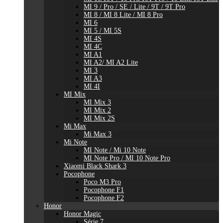
MI 9 / Pro / SE / Lite / 9T / 9T Pro
MI 8 / MI 8 Lite / MI 8 Pro
MI 6
MI 5 / MI 5S
MI 4S
MI 4C
MI A1
MI A2/ MI A2 Lite
MI 3
MI A3
MI 4I
MI Mix
MI Mix 3
MI Mix 2
MI Mix 2S
Mi Max
Mi Max 3
Mi Note
MI Note / Mi 10 Note
MI Note Pro / MI 10 Note Pro
Xiaomi Black Shark 3
Pocophone
Poco M3 Pro
Pocophone F1
Pocophone F2
Honor
Honor Magic
Série 7