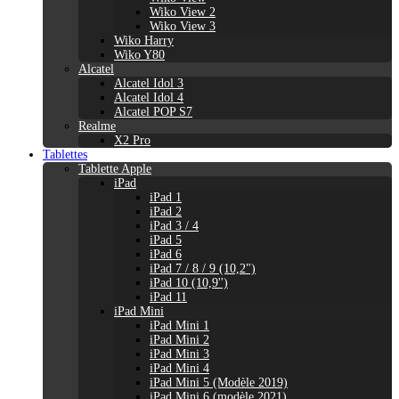
Wiko View 2
Wiko View 3
Wiko Harry
Wiko Y80
Alcatel
Alcatel Idol 3
Alcatel Idol 4
Alcatel POP S7
Realme
X2 Pro
Tablettes
Tablette Apple
iPad
iPad 1
iPad 2
iPad 3 / 4
iPad 5
iPad 6
iPad 7 / 8 / 9 (10,2")
iPad 10 (10,9'')
iPad 11
iPad Mini
iPad Mini 1
iPad Mini 2
iPad Mini 3
iPad Mini 4
iPad Mini 5 (Modèle 2019)
iPad Mini 6 (modèle 2021)