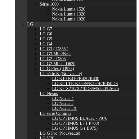
Série 1000
Nokia Lumia 1520
Nokia Lumia 1320
Nokia Lumia 1020
LG
LG G7
LG G6
LG G5
LG G4
LG G3 ( D855 )
LG G3 Mini/Beat
LG G2 - D805
LG G2 Mini - D620
LG G Flex ( D955)
LG série K (Nouveauté)
LG K10 K410/K420/K430
LG K8 LTE K350N/K350E/K350DS
LG K7 X210/X210DS/MS330/LS675
LG Nexus
LG Nexus 4
LG Nexus 5
LG Nexus 5X
LG série Optimus
LG OPTIMUS BLACK - P970
LG OPTIMUS L7 ( P700)
LG OPTIMUS G ( E975)
LG G Pro (Nouveauté)
LG V20