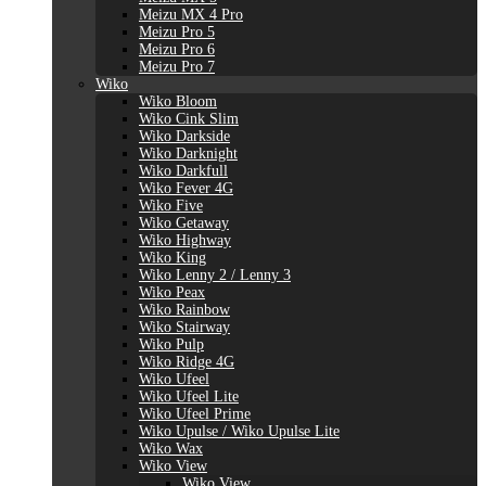
Meizu MX 4 Pro
Meizu Pro 5
Meizu Pro 6
Meizu Pro 7
Wiko
Wiko Bloom
Wiko Cink Slim
Wiko Darkside
Wiko Darknight
Wiko Darkfull
Wiko Fever 4G
Wiko Five
Wiko Getaway
Wiko Highway
Wiko King
Wiko Lenny 2 / Lenny 3
Wiko Peax
Wiko Rainbow
Wiko Stairway
Wiko Pulp
Wiko Ridge 4G
Wiko Ufeel
Wiko Ufeel Lite
Wiko Ufeel Prime
Wiko Upulse / Wiko Upulse Lite
Wiko Wax
Wiko View
Wiko View