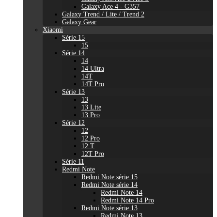
Galaxy Ace 4 - G357
Galaxy Trend / Lite / Trend 2
Galaxy Gear
Xiaomi
Série 15
15
Série 14
14
14 Ultra
14T
14T Pro
Série 13
13
13 Lite
13 Pro
Série 12
12
12 Pro
12 T
12T Pro
Série 11
Redmi Note
Redmi Note série 15
Redmi Note série 14
Redmi Note 14
Redmi Note 14 Pro
Redmi Note série 13
Redmi Note 13