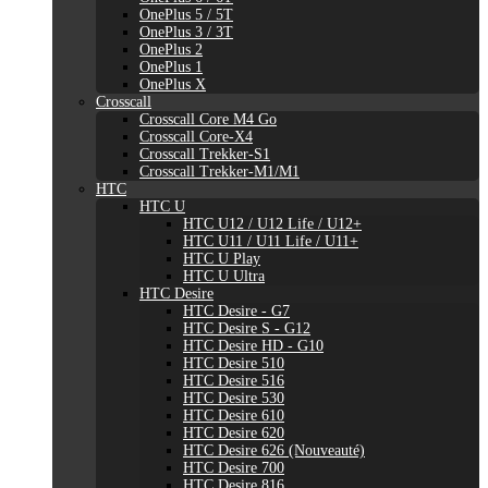
OnePlus 5 / 5T
OnePlus 3 / 3T
OnePlus 2
OnePlus 1
OnePlus X
Crosscall
Crosscall Core M4 Go
Crosscall Core-X4
Crosscall Trekker-S1
Crosscall Trekker-M1/M1
HTC
HTC U
HTC U12 / U12 Life / U12+
HTC U11 / U11 Life / U11+
HTC U Play
HTC U Ultra
HTC Desire
HTC Desire - G7
HTC Desire S - G12
HTC Desire HD - G10
HTC Desire 510
HTC Desire 516
HTC Desire 530
HTC Desire 610
HTC Desire 620
HTC Desire 626 (Nouveauté)
HTC Desire 700
HTC Desire 816