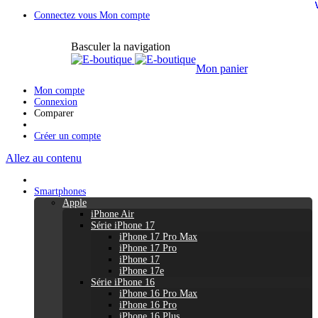
Connectez vous
Mon compte
Basculer la navigation
Mon panier
Mon compte
Connexion
Comparer
Créer un compte
Allez au contenu
Smartphones
Apple
iPhone Air
Série iPhone 17
iPhone 17 Pro Max
iPhone 17 Pro
iPhone 17
iPhone 17e
Série iPhone 16
iPhone 16 Pro Max
iPhone 16 Pro
iPhone 16 Plus