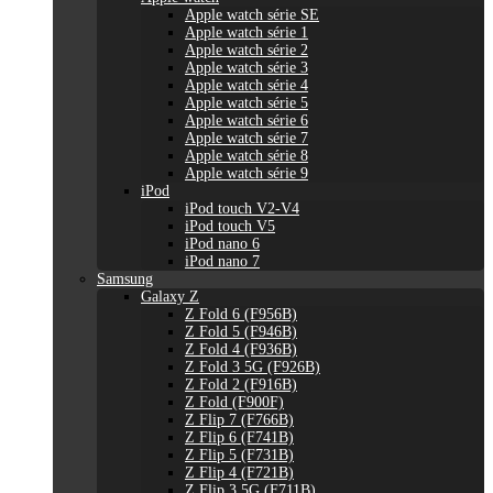
Apple watch série SE
Apple watch série 1
Apple watch série 2
Apple watch série 3
Apple watch série 4
Apple watch série 5
Apple watch série 6
Apple watch série 7
Apple watch série 8
Apple watch série 9
iPod
iPod touch V2-V4
iPod touch V5
iPod nano 6
iPod nano 7
Samsung
Galaxy Z
Z Fold 6 (F956B)
Z Fold 5 (F946B)
Z Fold 4 (F936B)
Z Fold 3 5G (F926B)
Z Fold 2 (F916B)
Z Fold (F900F)
Z Flip 7 (F766B)
Z Flip 6 (F741B)
Z Flip 5 (F731B)
Z Flip 4 (F721B)
Z Flip 3 5G (F711B)