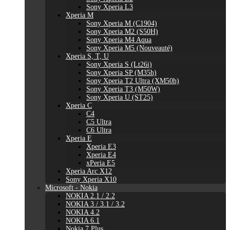
Sony Xperia L3
Xperia M
Sony Xperia M (C1904)
Sony Xperia M2 (S50H)
Sony Xperia M4 Aqua
Sony Xperia M5 (Nouveauté)
Xperia S, T, U
Sony Xperia S (Lt26i)
Sony Xperia SP (M35h)
Sony Xperia T2 Ultra (XM50h)
Sony Xperia T3 (M50W)
Sony Xperia U (ST25)
Xperia C
C4
C5 Ultra
C6 Ultra
Xperia E
Xperia E3
Xperia E4
xPeria E5
Xperia Arc X12
Sony Xperia X10
Microsoft - Nokia
NOKIA 2.1 / 2.2
NOKIA 3 / 3.1 / 3.2
NOKIA 4.2
NOKIA 6.1
Nokia 7 Plus