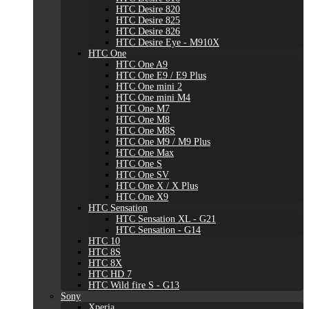
HTC Desire 820
HTC Desire 825
HTC Desire 826
HTC Desire Eye - M910X
HTC One
HTC One A9
HTC One E9 / E9 Plus
HTC One mini 2
HTC One mini M4
HTC One M7
HTC One M8
HTC One M8S
HTC One M9 / M9 Plus
HTC One Max
HTC One S
HTC One SV
HTC One X / X Plus
HTC One X9
HTC Sensation
HTC Sensation XL - G21
HTC Sensation - G14
HTC 10
HTC 8S
HTC 8X
HTC HD 7
HTC Wild fire S - G13
Sony
Xperia