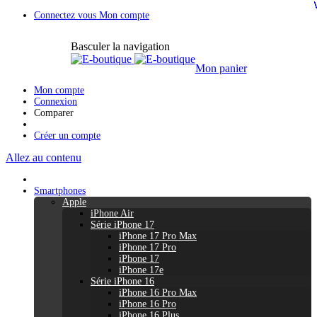
Connectez vous
Mon compte
Basculer la navigation
Mon panier
Mon compte
Connexion
Comparer
Créer un compte
Allez au contenu
Smartphones
Apple
iPhone Air
Série iPhone 17
iPhone 17 Pro Max
iPhone 17 Pro
iPhone 17
iPhone 17e
Série iPhone 16
iPhone 16 Pro Max
iPhone 16 Pro
iPhone 16 Plus