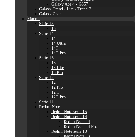
Galaxy Ace 4 - G357
Galaxy Trend / Lite / Trend 2
Galaxy Gear
Xiaomi
Série 15
15
Série 14
14
14 Ultra
14T
14T Pro
Série 13
13
13 Lite
13 Pro
Série 12
12
12 Pro
12 T
12T Pro
Série 11
Redmi Note
Redmi Note série 15
Redmi Note série 14
Redmi Note 14
Redmi Note 14 Pro
Redmi Note série 13
Redmi Note 13