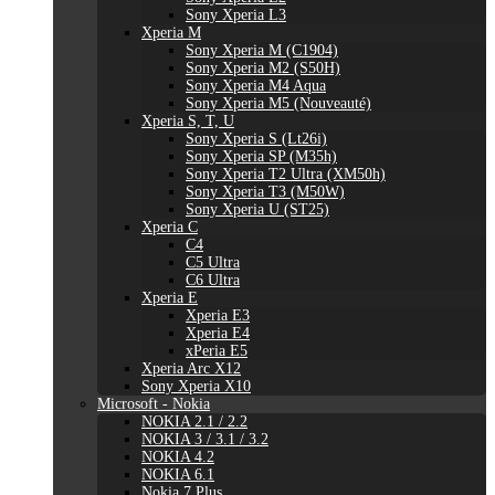
Sony Xperia L3
Xperia M
Sony Xperia M (C1904)
Sony Xperia M2 (S50H)
Sony Xperia M4 Aqua
Sony Xperia M5 (Nouveauté)
Xperia S, T, U
Sony Xperia S (Lt26i)
Sony Xperia SP (M35h)
Sony Xperia T2 Ultra (XM50h)
Sony Xperia T3 (M50W)
Sony Xperia U (ST25)
Xperia C
C4
C5 Ultra
C6 Ultra
Xperia E
Xperia E3
Xperia E4
xPeria E5
Xperia Arc X12
Sony Xperia X10
Microsoft - Nokia
NOKIA 2.1 / 2.2
NOKIA 3 / 3.1 / 3.2
NOKIA 4.2
NOKIA 6.1
Nokia 7 Plus