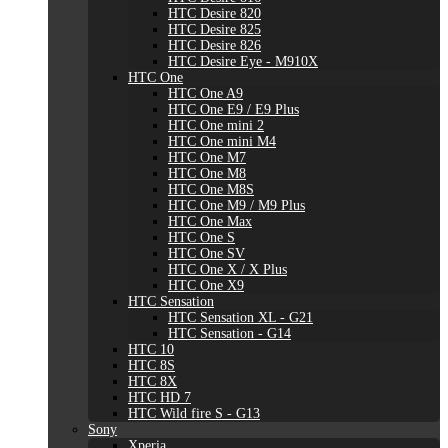
HTC Desire 820
HTC Desire 825
HTC Desire 826
HTC Desire Eye - M910X
HTC One
HTC One A9
HTC One E9 / E9 Plus
HTC One mini 2
HTC One mini M4
HTC One M7
HTC One M8
HTC One M8S
HTC One M9 / M9 Plus
HTC One Max
HTC One S
HTC One SV
HTC One X / X Plus
HTC One X9
HTC Sensation
HTC Sensation XL - G21
HTC Sensation - G14
HTC 10
HTC 8S
HTC 8X
HTC HD 7
HTC Wild fire S - G13
Sony
Xperia