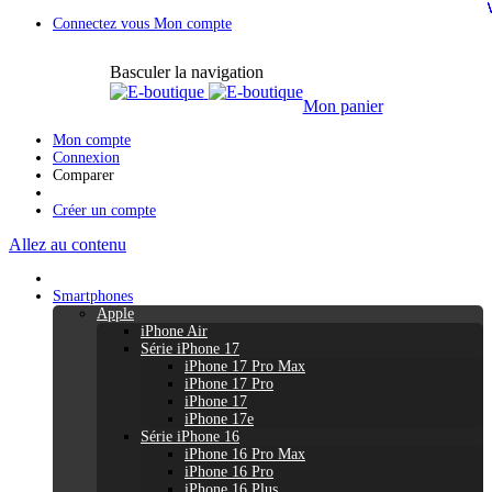
Connectez vous
Mon compte
Basculer la navigation
Mon panier
Mon compte
Connexion
Comparer
Créer un compte
Allez au contenu
Smartphones
Apple
iPhone Air
Série iPhone 17
iPhone 17 Pro Max
iPhone 17 Pro
iPhone 17
iPhone 17e
Série iPhone 16
iPhone 16 Pro Max
iPhone 16 Pro
iPhone 16 Plus