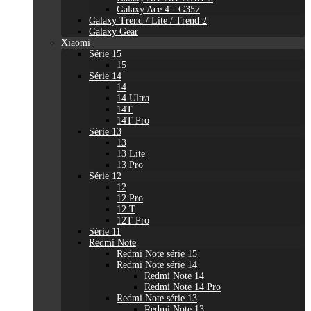
Galaxy Ace 4 - G357
Galaxy Trend / Lite / Trend 2
Galaxy Gear
Xiaomi
Série 15
15
Série 14
14
14 Ultra
14T
14T Pro
Série 13
13
13 Lite
13 Pro
Série 12
12
12 Pro
12 T
12T Pro
Série 11
Redmi Note
Redmi Note série 15
Redmi Note série 14
Redmi Note 14
Redmi Note 14 Pro
Redmi Note série 13
Redmi Note 13