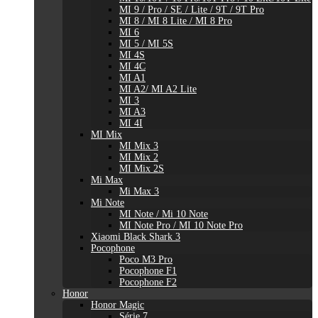
MI 9 / Pro / SE / Lite / 9T / 9T Pro
MI 8 / MI 8 Lite / MI 8 Pro
MI 6
MI 5 / MI 5S
MI 4S
MI 4C
MI A1
MI A2/ MI A2 Lite
MI 3
MI A3
MI 4I
MI Mix
MI Mix 3
MI Mix 2
MI Mix 2S
Mi Max
Mi Max 3
Mi Note
MI Note / Mi 10 Note
MI Note Pro / MI 10 Note Pro
Xiaomi Black Shark 3
Pocophone
Poco M3 Pro
Pocophone F1
Pocophone F2
Honor
Honor Magic
Série 7