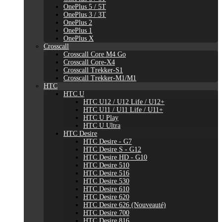
OnePlus 5 / 5T
OnePlus 3 / 3T
OnePlus 2
OnePlus 1
OnePlus X
Crosscall
Crosscall Core M4 Go
Crosscall Core-X4
Crosscall Trekker-S1
Crosscall Trekker-M1/M1
HTC
HTC U
HTC U12 / U12 Life / U12+
HTC U11 / U11 Life / U11+
HTC U Play
HTC U Ultra
HTC Desire
HTC Desire - G7
HTC Desire S - G12
HTC Desire HD - G10
HTC Desire 510
HTC Desire 516
HTC Desire 530
HTC Desire 610
HTC Desire 620
HTC Desire 626 (Nouveauté)
HTC Desire 700
HTC Desire 816