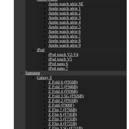
Apple watch série SE
Apple watch série 1
Apple watch série 2
Apple watch série 3
Apple watch série 4
Apple watch série 5
Apple watch série 6
Apple watch série 7
Apple watch série 8
Apple watch série 9
iPod
iPod touch V2-V4
iPod touch V5
iPod nano 6
iPod nano 7
Samsung
Galaxy Z
Z Fold 6 (F956B)
Z Fold 5 (F946B)
Z Fold 4 (F936B)
Z Fold 3 5G (F926B)
Z Fold 2 (F916B)
Z Fold (F900F)
Z Flip 7 (F766B)
Z Flip 6 (F741B)
Z Flip 5 (F731B)
Z Flip 4 (F721B)
Z Flip 3 5G (F711B)