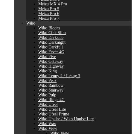
Meizu MX 4 Pro
Meizu Pro 5
Meizu Pro 6
Meizu Pro 7
Wiko
Wiko Bloom
Wiko Cink Slim
Wiko Darkside
Wiko Darknight
Wiko Darkfull
Wiko Fever 4G
Wiko Five
Wiko Getaway
Wiko Highway
Wiko King
Wiko Lenny 2 / Lenny 3
Wiko Peax
Wiko Rainbow
Wiko Stairway
Wiko Pulp
Wiko Ridge 4G
Wiko Ufeel
Wiko Ufeel Lite
Wiko Ufeel Prime
Wiko Upulse / Wiko Upulse Lite
Wiko Wax
Wiko View
Wiko View