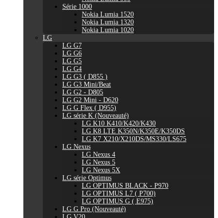
Série 1000
Nokia Lumia 1520
Nokia Lumia 1320
Nokia Lumia 1020
LG
LG G7
LG G6
LG G5
LG G4
LG G3 ( D855 )
LG G3 Mini/Beat
LG G2 - D805
LG G2 Mini - D620
LG G Flex ( D955)
LG série K (Nouveauté)
LG K10 K410/K420/K430
LG K8 LTE K350N/K350E/K350DS
LG K7 X210/X210DS/MS330/LS675
LG Nexus
LG Nexus 4
LG Nexus 5
LG Nexus 5X
LG série Optimus
LG OPTIMUS BLACK - P970
LG OPTIMUS L7 ( P700)
LG OPTIMUS G ( E975)
LG G Pro (Nouveauté)
LG V20