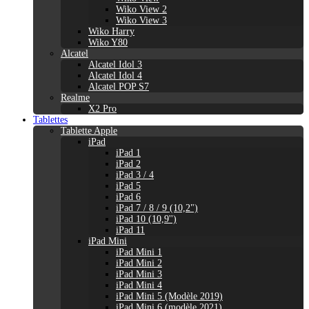
Wiko View 2
Wiko View 3
Wiko Harry
Wiko Y80
Alcatel
Alcatel Idol 3
Alcatel Idol 4
Alcatel POP S7
Realme
X2 Pro
Tablettes
Tablette Apple
iPad
iPad 1
iPad 2
iPad 3 / 4
iPad 5
iPad 6
iPad 7 / 8 / 9 (10,2")
iPad 10 (10,9'')
iPad 11
iPad Mini
iPad Mini 1
iPad Mini 2
iPad Mini 3
iPad Mini 4
iPad Mini 5 (Modèle 2019)
iPad Mini 6 (modèle 2021)