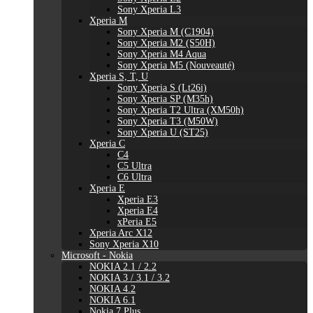
Sony Xperia L3
Xperia M
Sony Xperia M (C1904)
Sony Xperia M2 (S50H)
Sony Xperia M4 Aqua
Sony Xperia M5 (Nouveauté)
Xperia S, T, U
Sony Xperia S (Lt26i)
Sony Xperia SP (M35h)
Sony Xperia T2 Ultra (XM50h)
Sony Xperia T3 (M50W)
Sony Xperia U (ST25)
Xperia C
C4
C5 Ultra
C6 Ultra
Xperia E
Xperia E3
Xperia E4
xPeria E5
Xperia Arc X12
Sony Xperia X10
Microsoft - Nokia
NOKIA 2.1 / 2.2
NOKIA 3 / 3.1 / 3.2
NOKIA 4.2
NOKIA 6.1
Nokia 7 Plus