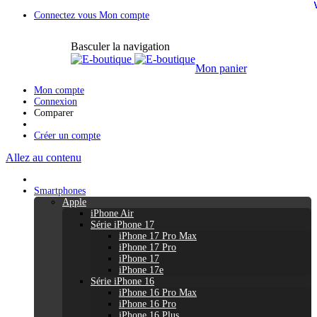
Connectez vous
Mon compte
Basculer la navigation
Mon panier
Mon compte
Connexion
Comparer
Créer un compte
Allez au contenu
Smartphones
Apple
iPhone Air
Série iPhone 17
iPhone 17 Pro Max
iPhone 17 Pro
iPhone 17
iPhone 17e
Série iPhone 16
iPhone 16 Pro Max
iPhone 16 Pro
iPhone 16 Plus