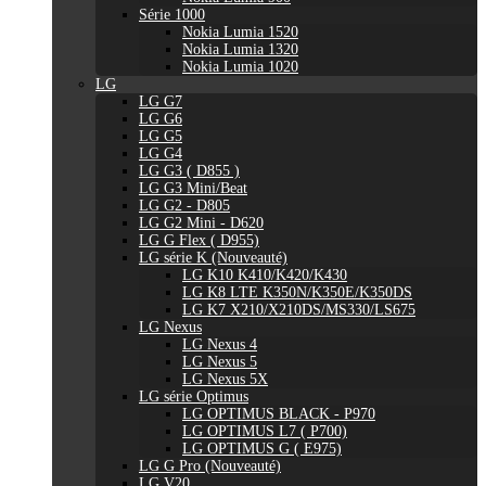
Série 1000
Nokia Lumia 1520
Nokia Lumia 1320
Nokia Lumia 1020
LG
LG G7
LG G6
LG G5
LG G4
LG G3 ( D855 )
LG G3 Mini/Beat
LG G2 - D805
LG G2 Mini - D620
LG G Flex ( D955)
LG série K (Nouveauté)
LG K10 K410/K420/K430
LG K8 LTE K350N/K350E/K350DS
LG K7 X210/X210DS/MS330/LS675
LG Nexus
LG Nexus 4
LG Nexus 5
LG Nexus 5X
LG série Optimus
LG OPTIMUS BLACK - P970
LG OPTIMUS L7 ( P700)
LG OPTIMUS G ( E975)
LG G Pro (Nouveauté)
LG V20