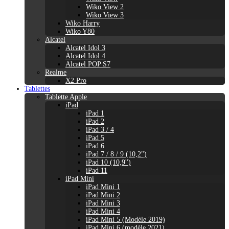
Wiko View 2
Wiko View 3
Wiko Harry
Wiko Y80
Alcatel
Alcatel Idol 3
Alcatel Idol 4
Alcatel POP S7
Realme
X2 Pro
Tablettes
Tablette Apple
iPad
iPad 1
iPad 2
iPad 3 / 4
iPad 5
iPad 6
iPad 7 / 8 / 9 (10,2")
iPad 10 (10,9'')
iPad 11
iPad Mini
iPad Mini 1
iPad Mini 2
iPad Mini 3
iPad Mini 4
iPad Mini 5 (Modèle 2019)
iPad Mini 6 (modèle 2021)