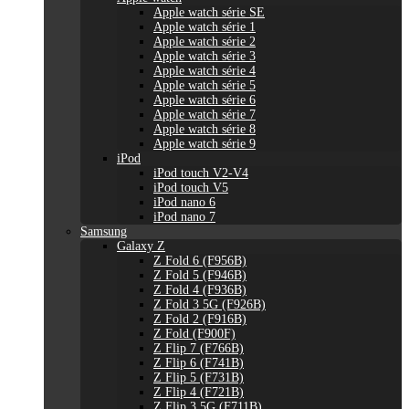
Apple watch série SE
Apple watch série 1
Apple watch série 2
Apple watch série 3
Apple watch série 4
Apple watch série 5
Apple watch série 6
Apple watch série 7
Apple watch série 8
Apple watch série 9
iPod
iPod touch V2-V4
iPod touch V5
iPod nano 6
iPod nano 7
Samsung
Galaxy Z
Z Fold 6 (F956B)
Z Fold 5 (F946B)
Z Fold 4 (F936B)
Z Fold 3 5G (F926B)
Z Fold 2 (F916B)
Z Fold (F900F)
Z Flip 7 (F766B)
Z Flip 6 (F741B)
Z Flip 5 (F731B)
Z Flip 4 (F721B)
Z Flip 3 5G (F711B)