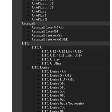
OnePlus 5 / 5T
OnePlus 3 / 3T
OnePlus 2
OnePlus 1
OnePlus X
Crosscall
Crosscall Core M4 Go
Crosscall Core-X4
Crosscall Trekker-S1
Crosscall Trekker-M1/M1
HTC
HTC U
HTC U12 / U12 Life / U12+
HTC U11 / U11 Life / U11+
HTC U Play
HTC U Ultra
HTC Desire
HTC Desire - G7
HTC Desire S - G12
HTC Desire HD - G10
HTC Desire 510
HTC Desire 516
HTC Desire 530
HTC Desire 610
HTC Desire 620
HTC Desire 626 (Nouveauté)
HTC Desire 700
HTC Desire 816