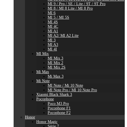
MI 9 / Pro / SE / Lite / 9T / 9T Pro
MI 8 / MI 8 Lite / MI 8 Pro
MI 6
MI 5 / MI 5S
MI 4S
MI 4C
MI A1
MI A2/ MI A2 Lite
MI 3
MI A3
MI 4I
MI Mix
MI Mix 3
MI Mix 2
MI Mix 2S
Mi Max
Mi Max 3
Mi Note
MI Note / Mi 10 Note
MI Note Pro / MI 10 Note Pro
Xiaomi Black Shark 3
Pocophone
Poco M3 Pro
Pocophone F1
Pocophone F2
Honor
Honor Magic
Série 7