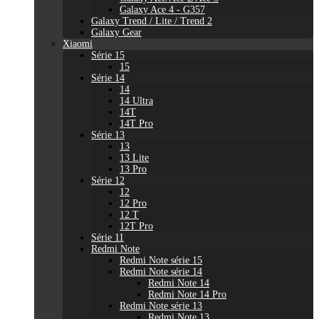
Galaxy Ace 4 - G357
Galaxy Trend / Lite / Trend 2
Galaxy Gear
Xiaomi
Série 15
15
Série 14
14
14 Ultra
14T
14T Pro
Série 13
13
13 Lite
13 Pro
Série 12
12
12 Pro
12 T
12T Pro
Série 11
Redmi Note
Redmi Note série 15
Redmi Note série 14
Redmi Note 14
Redmi Note 14 Pro
Redmi Note série 13
Redmi Note 13