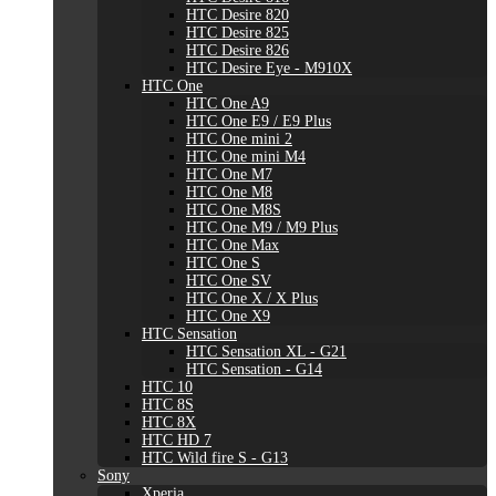
HTC Desire 820
HTC Desire 825
HTC Desire 826
HTC Desire Eye - M910X
HTC One
HTC One A9
HTC One E9 / E9 Plus
HTC One mini 2
HTC One mini M4
HTC One M7
HTC One M8
HTC One M8S
HTC One M9 / M9 Plus
HTC One Max
HTC One S
HTC One SV
HTC One X / X Plus
HTC One X9
HTC Sensation
HTC Sensation XL - G21
HTC Sensation - G14
HTC 10
HTC 8S
HTC 8X
HTC HD 7
HTC Wild fire S - G13
Sony
Xperia