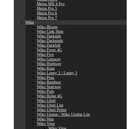
Meizu MX 4 Pro
Meizu Pro 5
Meizu Pro 6
Meizu Pro 7
Wiko
Wiko Bloom
Wiko Cink Slim
Wiko Darkside
Wiko Darknight
Wiko Darkfull
Wiko Fever 4G
Wiko Five
Wiko Getaway
Wiko Highway
Wiko King
Wiko Lenny 2 / Lenny 3
Wiko Peax
Wiko Rainbow
Wiko Stairway
Wiko Pulp
Wiko Ridge 4G
Wiko Ufeel
Wiko Ufeel Lite
Wiko Ufeel Prime
Wiko Upulse / Wiko Upulse Lite
Wiko Wax
Wiko View
Wiko View