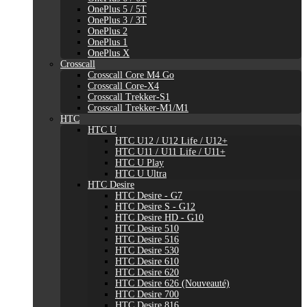
OnePlus 5 / 5T
OnePlus 3 / 3T
OnePlus 2
OnePlus 1
OnePlus X
Crosscall
Crosscall Core M4 Go
Crosscall Core-X4
Crosscall Trekker-S1
Crosscall Trekker-M1/M1
HTC
HTC U
HTC U12 / U12 Life / U12+
HTC U11 / U11 Life / U11+
HTC U Play
HTC U Ultra
HTC Desire
HTC Desire - G7
HTC Desire S - G12
HTC Desire HD - G10
HTC Desire 510
HTC Desire 516
HTC Desire 530
HTC Desire 610
HTC Desire 620
HTC Desire 626 (Nouveauté)
HTC Desire 700
HTC Desire 816