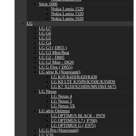
Série 1000
Nokia Lumia 1520
Nokia Lumia 1320
Nokia Lumia 1020
LG
LG G7
LG G6
LG G5
LG G4
LG G3 ( D855 )
LG G3 Mini/Beat
LG G2 - D805
LG G2 Mini - D620
LG G Flex ( D955)
LG série K (Nouveauté)
LG K10 K410/K420/K430
LG K8 LTE K350N/K350E/K350DS
LG K7 X210/X210DS/MS330/LS675
LG Nexus
LG Nexus 4
LG Nexus 5
LG Nexus 5X
LG série Optimus
LG OPTIMUS BLACK - P970
LG OPTIMUS L7 ( P700)
LG OPTIMUS G ( E975)
LG G Pro (Nouveauté)
LG V20