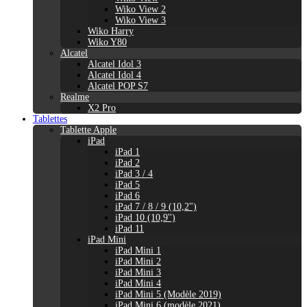
Wiko View 2
Wiko View 3
Wiko Harry
Wiko Y80
Alcatel
Alcatel Idol 3
Alcatel Idol 4
Alcatel POP S7
Realme
X2 Pro
Tablettes
Tablette Apple
iPad
iPad 1
iPad 2
iPad 3 / 4
iPad 5
iPad 6
iPad 7 / 8 / 9 (10,2")
iPad 10 (10,9'')
iPad 11
iPad Mini
iPad Mini 1
iPad Mini 2
iPad Mini 3
iPad Mini 4
iPad Mini 5 (Modèle 2019)
iPad Mini 6 (modèle 2021)