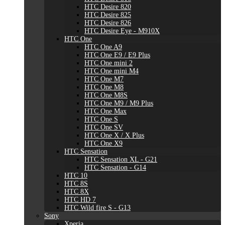
HTC Desire 820
HTC Desire 825
HTC Desire 826
HTC Desire Eye - M910X
HTC One
HTC One A9
HTC One E9 / E9 Plus
HTC One mini 2
HTC One mini M4
HTC One M7
HTC One M8
HTC One M8S
HTC One M9 / M9 Plus
HTC One Max
HTC One S
HTC One SV
HTC One X / X Plus
HTC One X9
HTC Sensation
HTC Sensation XL - G21
HTC Sensation - G14
HTC 10
HTC 8S
HTC 8X
HTC HD 7
HTC Wild fire S - G13
Sony
Xperia