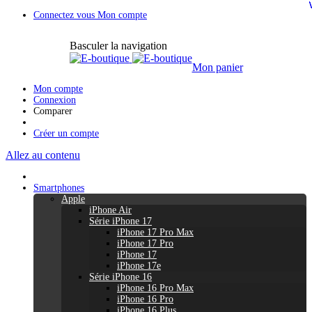
Connectez vous
Mon compte
Basculer la navigation
Mon panier
Mon compte
Connexion
Comparer
Créer un compte
Allez au contenu
Smartphones
Apple
iPhone Air
Série iPhone 17
iPhone 17 Pro Max
iPhone 17 Pro
iPhone 17
iPhone 17e
Série iPhone 16
iPhone 16 Pro Max
iPhone 16 Pro
iPhone 16 Plus