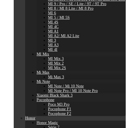
MI 9 / Pro / SE / Lite / 9T / 9T Pro
MI 8 / MI 8 Lite / MI 8 Pro
MI 6
MI 5 / MI 5S
MI 4S
MI 4C
MI A1
MI A2/ MI A2 Lite
MI 3
MI A3
MI 4I
MI Mix
MI Mix 3
MI Mix 2
MI Mix 2S
Mi Max
Mi Max 3
Mi Note
MI Note / Mi 10 Note
MI Note Pro / MI 10 Note Pro
Xiaomi Black Shark 3
Pocophone
Poco M3 Pro
Pocophone F1
Pocophone F2
Honor
Honor Magic
Série 7