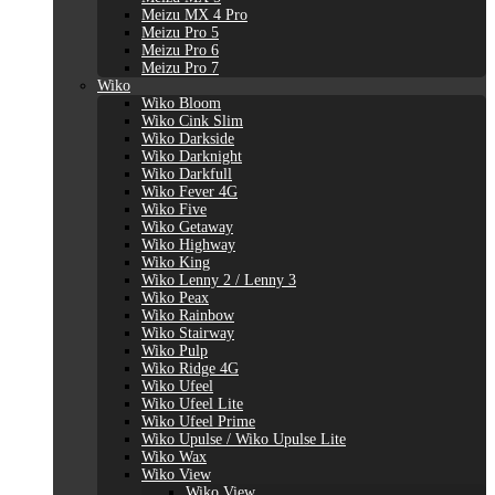
Meizu MX 4 Pro
Meizu Pro 5
Meizu Pro 6
Meizu Pro 7
Wiko
Wiko Bloom
Wiko Cink Slim
Wiko Darkside
Wiko Darknight
Wiko Darkfull
Wiko Fever 4G
Wiko Five
Wiko Getaway
Wiko Highway
Wiko King
Wiko Lenny 2 / Lenny 3
Wiko Peax
Wiko Rainbow
Wiko Stairway
Wiko Pulp
Wiko Ridge 4G
Wiko Ufeel
Wiko Ufeel Lite
Wiko Ufeel Prime
Wiko Upulse / Wiko Upulse Lite
Wiko Wax
Wiko View
Wiko View