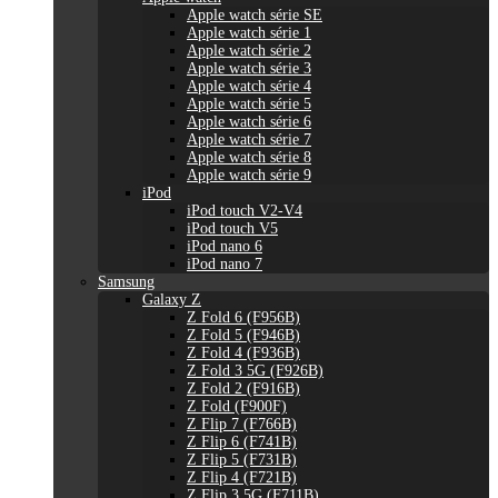
Apple watch série SE
Apple watch série 1
Apple watch série 2
Apple watch série 3
Apple watch série 4
Apple watch série 5
Apple watch série 6
Apple watch série 7
Apple watch série 8
Apple watch série 9
iPod
iPod touch V2-V4
iPod touch V5
iPod nano 6
iPod nano 7
Samsung
Galaxy Z
Z Fold 6 (F956B)
Z Fold 5 (F946B)
Z Fold 4 (F936B)
Z Fold 3 5G (F926B)
Z Fold 2 (F916B)
Z Fold (F900F)
Z Flip 7 (F766B)
Z Flip 6 (F741B)
Z Flip 5 (F731B)
Z Flip 4 (F721B)
Z Flip 3 5G (F711B)