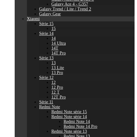
Galaxy Ace 4 - G357
Galaxy Trend / Lite / Trend 2
Galaxy Gear
Xiaomi
Série 15
15
Série 14
14
14 Ultra
14T
14T Pro
Série 13
13
13 Lite
13 Pro
Série 12
12
12 Pro
12 T
12T Pro
Série 11
Redmi Note
Redmi Note série 15
Redmi Note série 14
Redmi Note 14
Redmi Note 14 Pro
Redmi Note série 13
Redmi Note 13