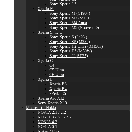
Sony Xperia L3
Xperia M
Sony Xperia M (C1904)
Sony Xperia M2 (S50H)
Sony Xperia M4 Aqua
Sony Xperia M5 (Nouveauté)
Xperia S, T, U
Sony Xperia S (Lt26i)
Sony Xperia SP (M35h)
Sony Xperia T2 Ultra (XM50h)
Sony Xperia T3 (M50W)
Sony Xperia U (ST25)
Xperia C
C4
C5 Ultra
C6 Ultra
Xperia E
Xperia E3
Xperia E4
xPeria E5
Xperia Arc X12
Sony Xperia X10
Microsoft - Nokia
NOKIA 2.1 / 2.2
NOKIA 3 / 3.1 / 3.2
NOKIA 4.2
NOKIA 6.1
Nokia 7 Plus