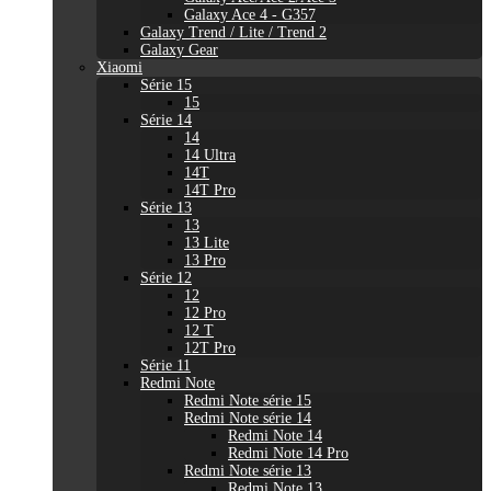
Galaxy Ace 4 - G357
Galaxy Trend / Lite / Trend 2
Galaxy Gear
Xiaomi
Série 15
15
Série 14
14
14 Ultra
14T
14T Pro
Série 13
13
13 Lite
13 Pro
Série 12
12
12 Pro
12 T
12T Pro
Série 11
Redmi Note
Redmi Note série 15
Redmi Note série 14
Redmi Note 14
Redmi Note 14 Pro
Redmi Note série 13
Redmi Note 13