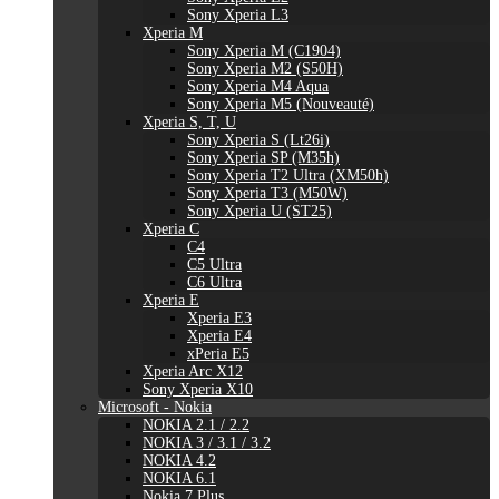
Sony Xperia L3
Xperia M
Sony Xperia M (C1904)
Sony Xperia M2 (S50H)
Sony Xperia M4 Aqua
Sony Xperia M5 (Nouveauté)
Xperia S, T, U
Sony Xperia S (Lt26i)
Sony Xperia SP (M35h)
Sony Xperia T2 Ultra (XM50h)
Sony Xperia T3 (M50W)
Sony Xperia U (ST25)
Xperia C
C4
C5 Ultra
C6 Ultra
Xperia E
Xperia E3
Xperia E4
xPeria E5
Xperia Arc X12
Sony Xperia X10
Microsoft - Nokia
NOKIA 2.1 / 2.2
NOKIA 3 / 3.1 / 3.2
NOKIA 4.2
NOKIA 6.1
Nokia 7 Plus