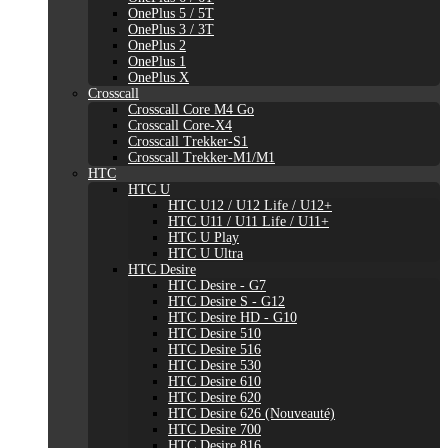
OnePlus 5 / 5T
OnePlus 3 / 3T
OnePlus 2
OnePlus 1
OnePlus X
Crosscall
Crosscall Core M4 Go
Crosscall Core-X4
Crosscall Trekker-S1
Crosscall Trekker-M1/M1
HTC
HTC U
HTC U12 / U12 Life / U12+
HTC U11 / U11 Life / U11+
HTC U Play
HTC U Ultra
HTC Desire
HTC Desire - G7
HTC Desire S - G12
HTC Desire HD - G10
HTC Desire 510
HTC Desire 516
HTC Desire 530
HTC Desire 610
HTC Desire 620
HTC Desire 626 (Nouveauté)
HTC Desire 700
HTC Desire 816