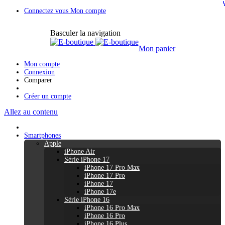
Connectez vous
Mon compte
Basculer la navigation
Mon panier
Mon compte
Connexion
Comparer
Créer un compte
Allez au contenu
Smartphones
Apple
iPhone Air
Série iPhone 17
iPhone 17 Pro Max
iPhone 17 Pro
iPhone 17
iPhone 17e
Série iPhone 16
iPhone 16 Pro Max
iPhone 16 Pro
iPhone 16 Plus