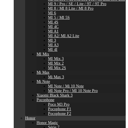
MI 9 / Pro / SE / Lite / 9T / 9T Pro
MI 8 / MI 8 Lite / MI 8 Pro
MI 6
MI 5 / MI 5S
MI 4S
MI 4C
MI A1
MI A2/ MI A2 Lite
MI 3
MI A3
MI 4I
MI Mix
MI Mix 3
MI Mix 2
MI Mix 2S
Mi Max
Mi Max 3
Mi Note
MI Note / Mi 10 Note
MI Note Pro / MI 10 Note Pro
Xiaomi Black Shark 3
Pocophone
Poco M3 Pro
Pocophone F1
Pocophone F2
Honor
Honor Magic
Série 7