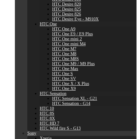
HTC Desire 820
HTC Desire 825
HTC Desire 826
HTC Desire Eye - M910X
HTC One
HTC One A9
HTC One E9 / E9 Plus
HTC One mini 2
HTC One mini M4
HTC One M7
HTC One M8
HTC One M8S
HTC One M9 / M9 Plus
HTC One Max
HTC One S
HTC One SV
HTC One X / X Plus
HTC One X9
HTC Sensation
HTC Sensation XL - G21
HTC Sensation - G14
HTC 10
HTC 8S
HTC 8X
HTC HD 7
HTC Wild fire S - G13
Sony
Xperia