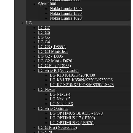
Série 1000
Nokia Lumia 1520
Nokia Lumia 1320
Nokia Lumia 1020
LG
LG G7
LG G6
LG G5
LG G4
LG G3 ( D855 )
LG G3 Mini/Beat
LG G2 - D805
LG G2 Mini - D620
LG G Flex ( D955)
LG série K (Nouveauté)
LG K10 K410/K420/K430
LG K8 LTE K350N/K350E/K350DS
LG K7 X210/X210DS/MS330/LS675
LG Nexus
LG Nexus 4
LG Nexus 5
LG Nexus 5X
LG série Optimus
LG OPTIMUS BLACK - P970
LG OPTIMUS L7 ( P700)
LG OPTIMUS G ( E975)
LG G Pro (Nouveauté)
LG V20