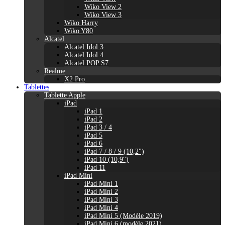
Wiko View 2
Wiko View 3
Wiko Harry
Wiko Y80
Alcatel
Alcatel Idol 3
Alcatel Idol 4
Alcatel POP S7
Realme
X2 Pro
Tablettes
Tablette Apple
iPad
iPad 1
iPad 2
iPad 3 / 4
iPad 5
iPad 6
iPad 7 / 8 / 9 (10,2")
iPad 10 (10,9'')
iPad 11
iPad Mini
iPad Mini 1
iPad Mini 2
iPad Mini 3
iPad Mini 4
iPad Mini 5 (Modèle 2019)
iPad Mini 6 (modèle 2021)