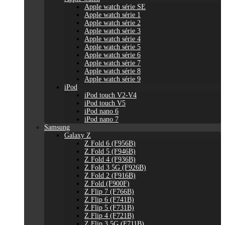
Apple watch série SE
Apple watch série 1
Apple watch série 2
Apple watch série 3
Apple watch série 4
Apple watch série 5
Apple watch série 6
Apple watch série 7
Apple watch série 8
Apple watch série 9
iPod
iPod touch V2-V4
iPod touch V5
iPod nano 6
iPod nano 7
Samsung
Galaxy Z
Z Fold 6 (F956B)
Z Fold 5 (F946B)
Z Fold 4 (F936B)
Z Fold 3 5G (F926B)
Z Fold 2 (F916B)
Z Fold (F900F)
Z Flip 7 (F766B)
Z Flip 6 (F741B)
Z Flip 5 (F731B)
Z Flip 4 (F721B)
Z Flip 3 5G (F711B)