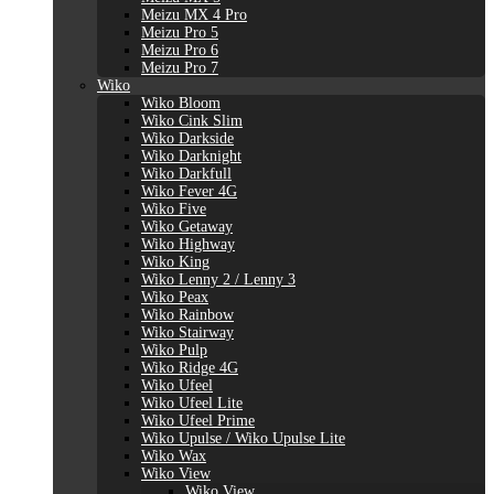
Meizu MX 4 Pro
Meizu Pro 5
Meizu Pro 6
Meizu Pro 7
Wiko
Wiko Bloom
Wiko Cink Slim
Wiko Darkside
Wiko Darknight
Wiko Darkfull
Wiko Fever 4G
Wiko Five
Wiko Getaway
Wiko Highway
Wiko King
Wiko Lenny 2 / Lenny 3
Wiko Peax
Wiko Rainbow
Wiko Stairway
Wiko Pulp
Wiko Ridge 4G
Wiko Ufeel
Wiko Ufeel Lite
Wiko Ufeel Prime
Wiko Upulse / Wiko Upulse Lite
Wiko Wax
Wiko View
Wiko View