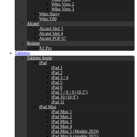
Wiko View 2
Wiko View 3
Wiko Harry
Wiko Y80
Alcatel
Alcatel Idol 3
Alcatel Idol 4
Alcatel POP S7
Realme
X2 Pro
Tablettes
Tablette Apple
iPad
iPad 1
iPad 2
iPad 3 / 4
iPad 5
iPad 6
iPad 7 / 8 / 9 (10,2")
iPad 10 (10,9'')
iPad 11
iPad Mini
iPad Mini 1
iPad Mini 2
iPad Mini 3
iPad Mini 4
iPad Mini 5 (Modèle 2019)
iPad Mini 6 (modèle 2021)