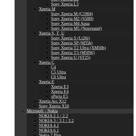
Sony Xperia L3
Xperia M
Sony Xperia M (C1904)
Sony Xperia M2 (S50H)
Sony Xperia M4 Aqua
Sony Xperia M5 (Nouveauté)
Xperia S, T, U
Sony Xperia S (Lt26i)
Sony Xperia SP (M35h)
Sony Xperia T2 Ultra (XM50h)
Sony Xperia T3 (M50W)
Sony Xperia U (ST25)
Xperia C
C4
C5 Ultra
C6 Ultra
Xperia E
Xperia E3
Xperia E4
xPeria E5
Xperia Arc X12
Sony Xperia X10
Microsoft - Nokia
NOKIA 2.1 / 2.2
NOKIA 3 / 3.1 / 3.2
NOKIA 4.2
NOKIA 6.1
Nokia 7 Plus