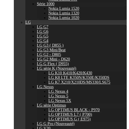
Série 1000
Nokia Lumia 1520
Nokia Lumia 1320
Nokia Lumia 1020
LG
LG G7
LG G6
LG G5
LG G4
LG G3 ( D855 )
LG G3 Mini/Beat
LG G2 - D805
LG G2 Mini - D620
LG G Flex ( D955)
LG série K (Nouveauté)
LG K10 K410/K420/K430
LG K8 LTE K350N/K350E/K350DS
LG K7 X210/X210DS/MS330/LS675
LG Nexus
LG Nexus 4
LG Nexus 5
LG Nexus 5X
LG série Optimus
LG OPTIMUS BLACK - P970
LG OPTIMUS L7 ( P700)
LG OPTIMUS G ( E975)
LG G Pro (Nouveauté)
LG V20