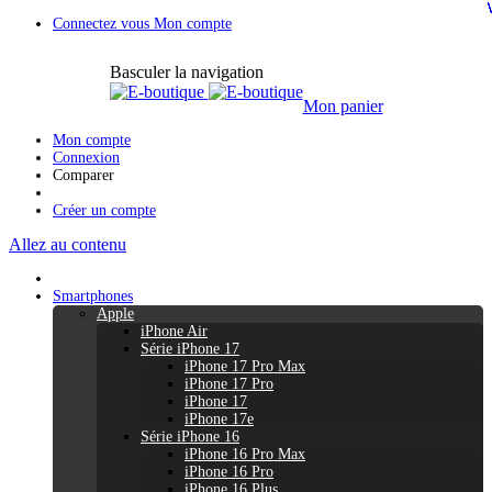
Connectez vous
Mon compte
Basculer la navigation
Mon panier
Mon compte
Connexion
Comparer
Créer un compte
Allez au contenu
Smartphones
Apple
iPhone Air
Série iPhone 17
iPhone 17 Pro Max
iPhone 17 Pro
iPhone 17
iPhone 17e
Série iPhone 16
iPhone 16 Pro Max
iPhone 16 Pro
iPhone 16 Plus