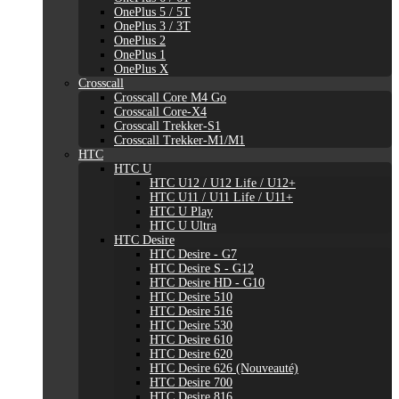
OnePlus 5 / 5T
OnePlus 3 / 3T
OnePlus 2
OnePlus 1
OnePlus X
Crosscall
Crosscall Core M4 Go
Crosscall Core-X4
Crosscall Trekker-S1
Crosscall Trekker-M1/M1
HTC
HTC U
HTC U12 / U12 Life / U12+
HTC U11 / U11 Life / U11+
HTC U Play
HTC U Ultra
HTC Desire
HTC Desire - G7
HTC Desire S - G12
HTC Desire HD - G10
HTC Desire 510
HTC Desire 516
HTC Desire 530
HTC Desire 610
HTC Desire 620
HTC Desire 626 (Nouveauté)
HTC Desire 700
HTC Desire 816