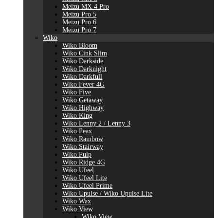
Meizu MX 4 Pro
Meizu Pro 5
Meizu Pro 6
Meizu Pro 7
Wiko
Wiko Bloom
Wiko Cink Slim
Wiko Darkside
Wiko Darknight
Wiko Darkfull
Wiko Fever 4G
Wiko Five
Wiko Getaway
Wiko Highway
Wiko King
Wiko Lenny 2 / Lenny 3
Wiko Peax
Wiko Rainbow
Wiko Stairway
Wiko Pulp
Wiko Ridge 4G
Wiko Ufeel
Wiko Ufeel Lite
Wiko Ufeel Prime
Wiko Upulse / Wiko Upulse Lite
Wiko Wax
Wiko View
Wiko View