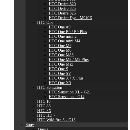
HTC Desire 820
HTC Desire 825
HTC Desire 826
HTC Desire Eye - M910X
HTC One
HTC One A9
HTC One E9 / E9 Plus
HTC One mini 2
HTC One mini M4
HTC One M7
HTC One M8
HTC One M8S
HTC One M9 / M9 Plus
HTC One Max
HTC One S
HTC One SV
HTC One X / X Plus
HTC One X9
HTC Sensation
HTC Sensation XL - G21
HTC Sensation - G14
HTC 10
HTC 8S
HTC 8X
HTC HD 7
HTC Wild fire S - G13
Sony
Xperia