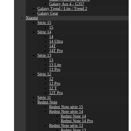
Galaxy Ace 4 - G357
Galaxy Trend / Lite / Trend 2
Galaxy Gear
Xiaomi
Série 15
15
Série 14
14
14 Ultra
14T
14T Pro
Série 13
13
13 Lite
13 Pro
Série 12
12
12 Pro
12 T
12T Pro
Série 11
Redmi Note
Redmi Note série 15
Redmi Note série 14
Redmi Note 14
Redmi Note 14 Pro
Redmi Note série 13
Redmi Note 13