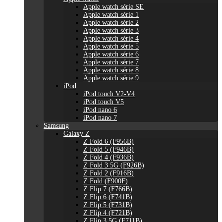
Apple watch série SE
Apple watch série 1
Apple watch série 2
Apple watch série 3
Apple watch série 4
Apple watch série 5
Apple watch série 6
Apple watch série 7
Apple watch série 8
Apple watch série 9
iPod
iPod touch V2-V4
iPod touch V5
iPod nano 6
iPod nano 7
Samsung
Galaxy Z
Z Fold 6 (F956B)
Z Fold 5 (F946B)
Z Fold 4 (F936B)
Z Fold 3 5G (F926B)
Z Fold 2 (F916B)
Z Fold (F900F)
Z Flip 7 (F766B)
Z Flip 6 (F741B)
Z Flip 5 (F731B)
Z Flip 4 (F721B)
Z Flip 3 5G (F711B)