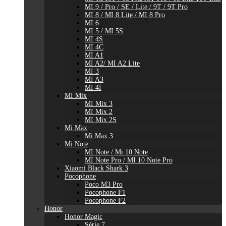
MI 9 / Pro / SE / Lite / 9T / 9T Pro
MI 8 / MI 8 Lite / MI 8 Pro
MI 6
MI 5 / MI 5S
MI 4S
MI 4C
MI A1
MI A2/ MI A2 Lite
MI 3
MI A3
MI 4I
MI Mix
MI Mix 3
MI Mix 2
MI Mix 2S
Mi Max
Mi Max 3
Mi Note
MI Note / Mi 10 Note
MI Note Pro / MI 10 Note Pro
Xiaomi Black Shark 3
Pocophone
Poco M3 Pro
Pocophone F1
Pocophone F2
Honor
Honor Magic
Série 7