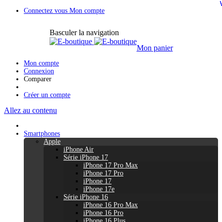
Connectez vous
Mon compte
Basculer la navigation
Mon panier
Mon compte
Connexion
Comparer
Créer un compte
Allez au contenu
Smartphones
Apple
iPhone Air
Série iPhone 17
iPhone 17 Pro Max
iPhone 17 Pro
iPhone 17
iPhone 17e
Série iPhone 16
iPhone 16 Pro Max
iPhone 16 Pro
iPhone 16 Plus