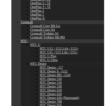
OnePlus 5 / 5T
OnePlus 3 / 3T
OnePlus 2
OnePlus 1
OnePlus X
Crosscall
Crosscall Core M4 Go
Crosscall Core-X4
Crosscall Trekker-S1
Crosscall Trekker-M1/M1
HTC
HTC U
HTC U12 / U12 Life / U12+
HTC U11 / U11 Life / U11+
HTC U Play
HTC U Ultra
HTC Desire
HTC Desire - G7
HTC Desire S - G12
HTC Desire HD - G10
HTC Desire 510
HTC Desire 516
HTC Desire 530
HTC Desire 610
HTC Desire 620
HTC Desire 626 (Nouveauté)
HTC Desire 700
HTC Desire 816