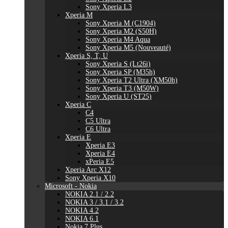
Sony Xperia L3
Xperia M
Sony Xperia M (C1904)
Sony Xperia M2 (S50H)
Sony Xperia M4 Aqua
Sony Xperia M5 (Nouveauté)
Xperia S, T, U
Sony Xperia S (Lt26i)
Sony Xperia SP (M35h)
Sony Xperia T2 Ultra (XM50h)
Sony Xperia T3 (M50W)
Sony Xperia U (ST25)
Xperia C
C4
C5 Ultra
C6 Ultra
Xperia E
Xperia E3
Xperia E4
xPeria E5
Xperia Arc X12
Sony Xperia X10
Microsoft - Nokia
NOKIA 2.1 / 2.2
NOKIA 3 / 3.1 / 3.2
NOKIA 4.2
NOKIA 6.1
Nokia 7 Plus