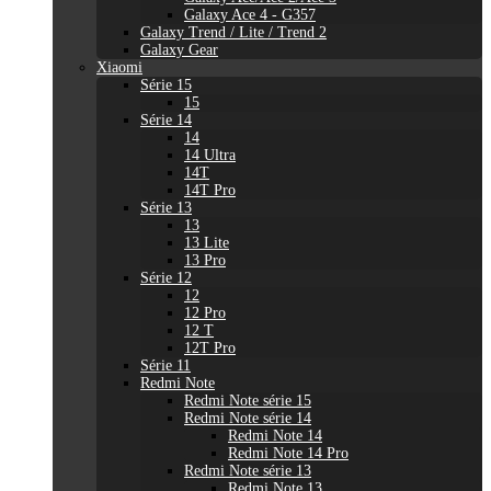
Galaxy Ace 4 - G357
Galaxy Trend / Lite / Trend 2
Galaxy Gear
Xiaomi
Série 15
15
Série 14
14
14 Ultra
14T
14T Pro
Série 13
13
13 Lite
13 Pro
Série 12
12
12 Pro
12 T
12T Pro
Série 11
Redmi Note
Redmi Note série 15
Redmi Note série 14
Redmi Note 14
Redmi Note 14 Pro
Redmi Note série 13
Redmi Note 13