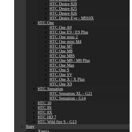
HTC Desire 820
HTC Desire 825
HTC Desire 826
HTC Desire Eye - M910X
HTC One
HTC One A9
HTC One E9 / E9 Plus
HTC One mini 2
HTC One mini M4
HTC One M7
HTC One M8
HTC One M8S
HTC One M9 / M9 Plus
HTC One Max
HTC One S
HTC One SV
HTC One X / X Plus
HTC One X9
HTC Sensation
HTC Sensation XL - G21
HTC Sensation - G14
HTC 10
HTC 8S
HTC 8X
HTC HD 7
HTC Wild fire S - G13
Sony
Xperia