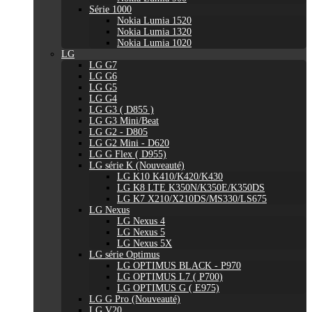
Série 1000
Nokia Lumia 1520
Nokia Lumia 1320
Nokia Lumia 1020
LG
LG G7
LG G6
LG G5
LG G4
LG G3 ( D855 )
LG G3 Mini/Beat
LG G2 - D805
LG G2 Mini - D620
LG G Flex ( D955)
LG série K (Nouveauté)
LG K10 K410/K420/K430
LG K8 LTE K350N/K350E/K350DS
LG K7 X210/X210DS/MS330/LS675
LG Nexus
LG Nexus 4
LG Nexus 5
LG Nexus 5X
LG série Optimus
LG OPTIMUS BLACK - P970
LG OPTIMUS L7 ( P700)
LG OPTIMUS G ( E975)
LG G Pro (Nouveauté)
LG V20