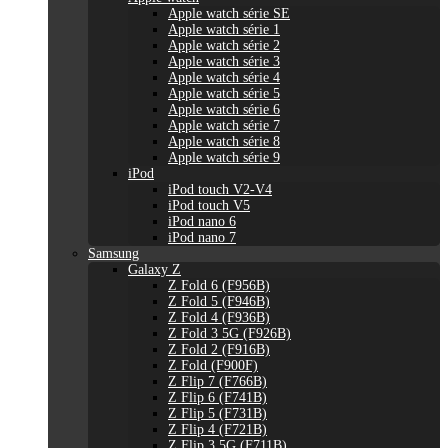
Apple watch série SE
Apple watch série 1
Apple watch série 2
Apple watch série 3
Apple watch série 4
Apple watch série 5
Apple watch série 6
Apple watch série 7
Apple watch série 8
Apple watch série 9
iPod
iPod touch V2-V4
iPod touch V5
iPod nano 6
iPod nano 7
Samsung
Galaxy Z
Z Fold 6 (F956B)
Z Fold 5 (F946B)
Z Fold 4 (F936B)
Z Fold 3 5G (F926B)
Z Fold 2 (F916B)
Z Fold (F900F)
Z Flip 7 (F766B)
Z Flip 6 (F741B)
Z Flip 5 (F731B)
Z Flip 4 (F721B)
Z Flip 3 5G (F711B)