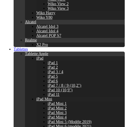
Wiko View 2
Wiko View 3
Wiko Harry
Wiko Y80
Alcatel
Alcatel Idol 3
Alcatel Idol 4
Alcatel POP S7
Realme
X2 Pro
Tablettes
Tablette Apple
iPad
iPad 1
iPad 2
iPad 3 / 4
iPad 5
iPad 6
iPad 7 / 8 / 9 (10,2")
iPad 10 (10,9'')
iPad 11
iPad Mini
iPad Mini 1
iPad Mini 2
iPad Mini 3
iPad Mini 4
iPad Mini 5 (Modèle 2019)
iPad Mini 6 (modèle 2021)