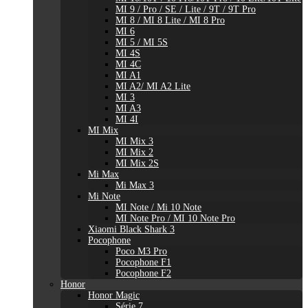
MI 9 / Pro / SE / Lite / 9T / 9T Pro
MI 8 / MI 8 Lite / MI 8 Pro
MI 6
MI 5 / MI 5S
MI 4S
MI 4C
MI A1
MI A2/ MI A2 Lite
MI 3
MI A3
MI 4I
MI Mix
MI Mix 3
MI Mix 2
MI Mix 2S
Mi Max
Mi Max 3
Mi Note
MI Note / Mi 10 Note
MI Note Pro / MI 10 Note Pro
Xiaomi Black Shark 3
Pocophone
Poco M3 Pro
Pocophone F1
Pocophone F2
Honor
Honor Magic
Série 7