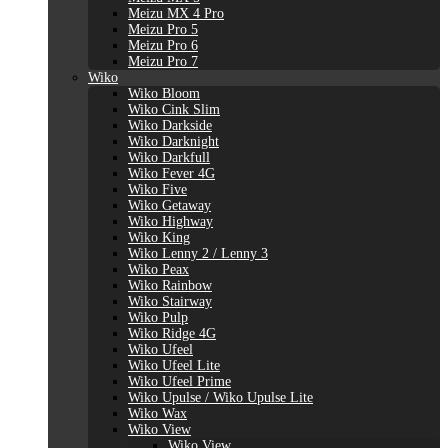
Meizu MX 4 Pro
Meizu Pro 5
Meizu Pro 6
Meizu Pro 7
Wiko
Wiko Bloom
Wiko Cink Slim
Wiko Darkside
Wiko Darknight
Wiko Darkfull
Wiko Fever 4G
Wiko Five
Wiko Getaway
Wiko Highway
Wiko King
Wiko Lenny 2 / Lenny 3
Wiko Peax
Wiko Rainbow
Wiko Stairway
Wiko Pulp
Wiko Ridge 4G
Wiko Ufeel
Wiko Ufeel Lite
Wiko Ufeel Prime
Wiko Upulse / Wiko Upulse Lite
Wiko Wax
Wiko View
Wiko View