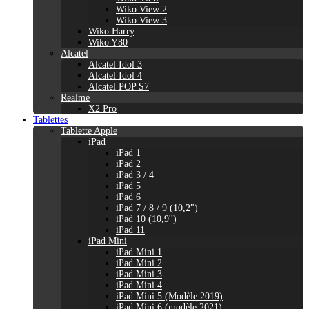
Wiko View 2
Wiko View 3
Wiko Harry
Wiko Y80
Alcatel
Alcatel Idol 3
Alcatel Idol 4
Alcatel POP S7
Realme
X2 Pro
Tablettes
Tablette Apple
iPad
iPad 1
iPad 2
iPad 3 / 4
iPad 5
iPad 6
iPad 7 / 8 / 9 (10,2")
iPad 10 (10,9'')
iPad 11
iPad Mini
iPad Mini 1
iPad Mini 2
iPad Mini 3
iPad Mini 4
iPad Mini 5 (Modèle 2019)
iPad Mini 6 (modèle 2021)