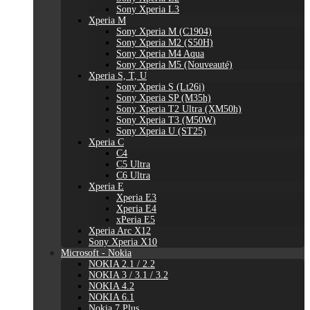
Sony Xperia L3
Xperia M
Sony Xperia M (C1904)
Sony Xperia M2 (S50H)
Sony Xperia M4 Aqua
Sony Xperia M5 (Nouveauté)
Xperia S, T, U
Sony Xperia S (Lt26i)
Sony Xperia SP (M35h)
Sony Xperia T2 Ultra (XM50h)
Sony Xperia T3 (M50W)
Sony Xperia U (ST25)
Xperia C
C4
C5 Ultra
C6 Ultra
Xperia E
Xperia E3
Xperia E4
xPeria E5
Xperia Arc X12
Sony Xperia X10
Microsoft - Nokia
NOKIA 2.1 / 2.2
NOKIA 3 / 3.1 / 3.2
NOKIA 4.2
NOKIA 6.1
Nokia 7 Plus