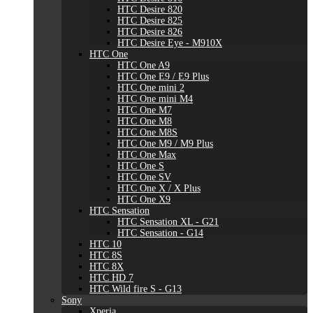
HTC Desire 820
HTC Desire 825
HTC Desire 826
HTC Desire Eye - M910X
HTC One
HTC One A9
HTC One E9 / E9 Plus
HTC One mini 2
HTC One mini M4
HTC One M7
HTC One M8
HTC One M8S
HTC One M9 / M9 Plus
HTC One Max
HTC One S
HTC One SV
HTC One X / X Plus
HTC One X9
HTC Sensation
HTC Sensation XL - G21
HTC Sensation - G14
HTC 10
HTC 8S
HTC 8X
HTC HD 7
HTC Wild fire S - G13
Sony
Xperia