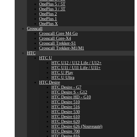
OnePlus 5 / 5T
OnePlus 3 / 3T
OnePlus 2
OnePlus 1
OnePlus X
Crosscall
Crosscall Core M4 Go
Crosscall Core-X4
Crosscall Trekker-S1
Crosscall Trekker-M1/M1
HTC
HTC U
HTC U12 / U12 Life / U12+
HTC U11 / U11 Life / U11+
HTC U Play
HTC U Ultra
HTC Desire
HTC Desire - G7
HTC Desire S - G12
HTC Desire HD - G10
HTC Desire 510
HTC Desire 516
HTC Desire 530
HTC Desire 610
HTC Desire 620
HTC Desire 626 (Nouveauté)
HTC Desire 700
HTC Desire 816