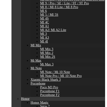
MI 9 / Pro / SE / Lite / 9T / 9T Pro
MI 8 / MI 8 Lite / MI 8 Pro
MI 6
MI 5 / MI 5S
MI 4S
MI 4C
MI A1
MI A2/ MI A2 Lite
MI 3
MI A3
MI 4I
MI Mix
MI Mix 3
MI Mix 2
MI Mix 2S
Mi Max
Mi Max 3
Mi Note
MI Note / Mi 10 Note
MI Note Pro / MI 10 Note Pro
Xiaomi Black Shark 3
Pocophone
Poco M3 Pro
Pocophone F1
Pocophone F2
Honor
Honor Magic
Série 7