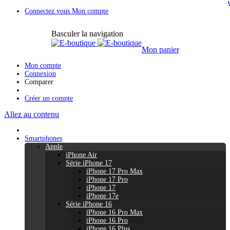
Connectez vous
Mon compte
Basculer la navigation
Mon panier
Mon compte
Connexion
Comparer
Créer un compte
Allez au contenu
Smartphones
Apple
iPhone Air
Série iPhone 17
iPhone 17 Pro Max
iPhone 17 Pro
iPhone 17
iPhone 17e
Série iPhone 16
iPhone 16 Pro Max
iPhone 16 Pro
iPhone 16 Plus