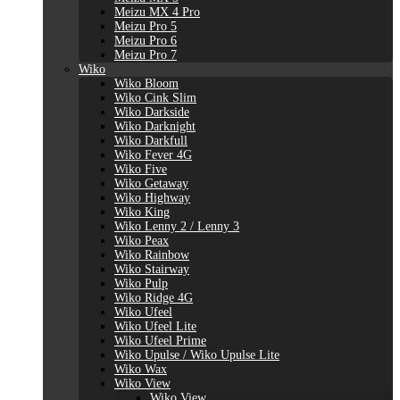
Meizu MX 4 Pro
Meizu Pro 5
Meizu Pro 6
Meizu Pro 7
Wiko
Wiko Bloom
Wiko Cink Slim
Wiko Darkside
Wiko Darknight
Wiko Darkfull
Wiko Fever 4G
Wiko Five
Wiko Getaway
Wiko Highway
Wiko King
Wiko Lenny 2 / Lenny 3
Wiko Peax
Wiko Rainbow
Wiko Stairway
Wiko Pulp
Wiko Ridge 4G
Wiko Ufeel
Wiko Ufeel Lite
Wiko Ufeel Prime
Wiko Upulse / Wiko Upulse Lite
Wiko Wax
Wiko View
Wiko View