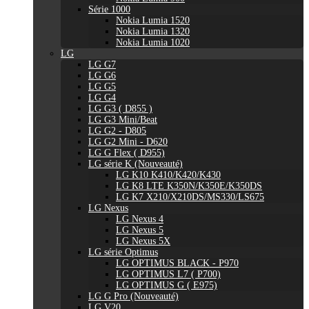
Série 1000
Nokia Lumia 1520
Nokia Lumia 1320
Nokia Lumia 1020
LG
LG G7
LG G6
LG G5
LG G4
LG G3 ( D855 )
LG G3 Mini/Beat
LG G2 - D805
LG G2 Mini - D620
LG G Flex ( D955)
LG série K (Nouveauté)
LG K10 K410/K420/K430
LG K8 LTE K350N/K350E/K350DS
LG K7 X210/X210DS/MS330/LS675
LG Nexus
LG Nexus 4
LG Nexus 5
LG Nexus 5X
LG série Optimus
LG OPTIMUS BLACK - P970
LG OPTIMUS L7 ( P700)
LG OPTIMUS G ( E975)
LG G Pro (Nouveauté)
LG V20