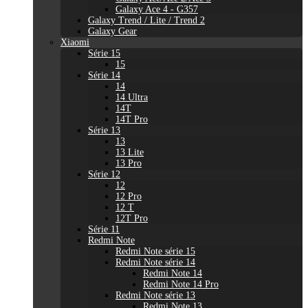
Galaxy Ace 4 - G357
Galaxy Trend / Lite / Trend 2
Galaxy Gear
Xiaomi
Série 15
15
Série 14
14
14 Ultra
14T
14T Pro
Série 13
13
13 Lite
13 Pro
Série 12
12
12 Pro
12 T
12T Pro
Série 11
Redmi Note
Redmi Note série 15
Redmi Note série 14
Redmi Note 14
Redmi Note 14 Pro
Redmi Note série 13
Redmi Note 13