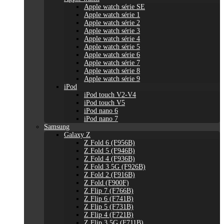
Apple watch série SE
Apple watch série 1
Apple watch série 2
Apple watch série 3
Apple watch série 4
Apple watch série 5
Apple watch série 6
Apple watch série 7
Apple watch série 8
Apple watch série 9
iPod
iPod touch V2-V4
iPod touch V5
iPod nano 6
iPod nano 7
Samsung
Galaxy Z
Z Fold 6 (F956B)
Z Fold 5 (F946B)
Z Fold 4 (F936B)
Z Fold 3 5G (F926B)
Z Fold 2 (F916B)
Z Fold (F900F)
Z Flip 7 (F766B)
Z Flip 6 (F741B)
Z Flip 5 (F731B)
Z Flip 4 (F721B)
Z Flip 3 5G (F711B)