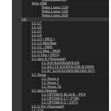
Série 1000
Nokia Lumia 1520
Nokia Lumia 1320
Nokia Lumia 1020
LG
LG G7
LG G6
LG G5
LG G4
LG G3 ( D855 )
LG G3 Mini/Beat
LG G2 - D805
LG G2 Mini - D620
LG G Flex ( D955)
LG série K (Nouveauté)
LG K10 K410/K420/K430
LG K8 LTE K350N/K350E/K350DS
LG K7 X210/X210DS/MS330/LS675
LG Nexus
LG Nexus 4
LG Nexus 5
LG Nexus 5X
LG série Optimus
LG OPTIMUS BLACK - P970
LG OPTIMUS L7 ( P700)
LG OPTIMUS G ( E975)
LG G Pro (Nouveauté)
LG V20