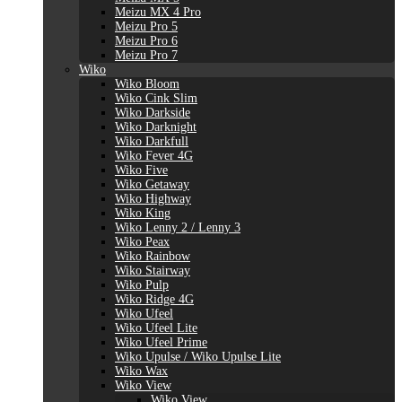
Meizu MX 4 Pro
Meizu Pro 5
Meizu Pro 6
Meizu Pro 7
Wiko
Wiko Bloom
Wiko Cink Slim
Wiko Darkside
Wiko Darknight
Wiko Darkfull
Wiko Fever 4G
Wiko Five
Wiko Getaway
Wiko Highway
Wiko King
Wiko Lenny 2 / Lenny 3
Wiko Peax
Wiko Rainbow
Wiko Stairway
Wiko Pulp
Wiko Ridge 4G
Wiko Ufeel
Wiko Ufeel Lite
Wiko Ufeel Prime
Wiko Upulse / Wiko Upulse Lite
Wiko Wax
Wiko View
Wiko View