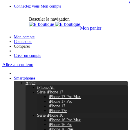
Connectez vous
Mon compte
Basculer la navigation
Mon panier
Mon compte
Connexion
Comparer
Créer un compte
Allez au contenu
Smartphones
Apple
iPhone Air
Série iPhone 17
iPhone 17 Pro Max
iPhone 17 Pro
iPhone 17
iPhone 17e
Série iPhone 16
iPhone 16 Pro Max
iPhone 16 Pro
iPhone 16 Plus