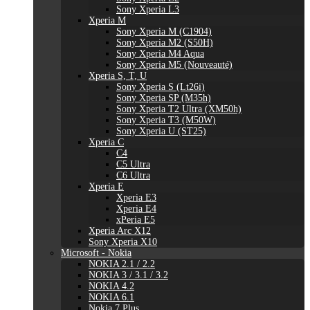
Sony Xperia L3
Xperia M
Sony Xperia M (C1904)
Sony Xperia M2 (S50H)
Sony Xperia M4 Aqua
Sony Xperia M5 (Nouveauté)
Xperia S, T, U
Sony Xperia S (Lt26i)
Sony Xperia SP (M35h)
Sony Xperia T2 Ultra (XM50h)
Sony Xperia T3 (M50W)
Sony Xperia U (ST25)
Xperia C
C4
C5 Ultra
C6 Ultra
Xperia E
Xperia E3
Xperia E4
xPeria E5
Xperia Arc X12
Sony Xperia X10
Microsoft - Nokia
NOKIA 2.1 / 2.2
NOKIA 3 / 3.1 / 3.2
NOKIA 4.2
NOKIA 6.1
Nokia 7 Plus