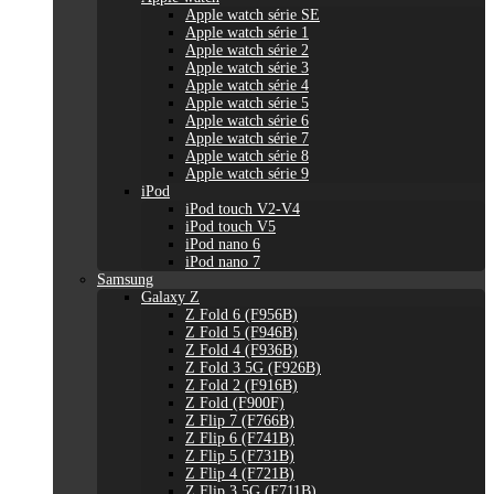
Apple watch série SE
Apple watch série 1
Apple watch série 2
Apple watch série 3
Apple watch série 4
Apple watch série 5
Apple watch série 6
Apple watch série 7
Apple watch série 8
Apple watch série 9
iPod
iPod touch V2-V4
iPod touch V5
iPod nano 6
iPod nano 7
Samsung
Galaxy Z
Z Fold 6 (F956B)
Z Fold 5 (F946B)
Z Fold 4 (F936B)
Z Fold 3 5G (F926B)
Z Fold 2 (F916B)
Z Fold (F900F)
Z Flip 7 (F766B)
Z Flip 6 (F741B)
Z Flip 5 (F731B)
Z Flip 4 (F721B)
Z Flip 3 5G (F711B)