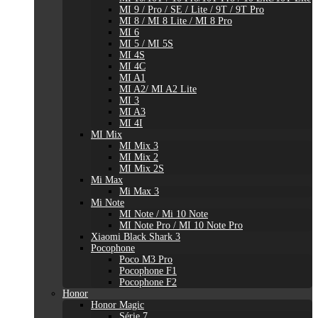
MI 9 / Pro / SE / Lite / 9T / 9T Pro
MI 8 / MI 8 Lite / MI 8 Pro
MI 6
MI 5 / MI 5S
MI 4S
MI 4C
MI A1
MI A2/ MI A2 Lite
MI 3
MI A3
MI 4I
MI Mix
MI Mix 3
MI Mix 2
MI Mix 2S
Mi Max
Mi Max 3
Mi Note
MI Note / Mi 10 Note
MI Note Pro / MI 10 Note Pro
Xiaomi Black Shark 3
Pocophone
Poco M3 Pro
Pocophone F1
Pocophone F2
Honor
Honor Magic
Série 7