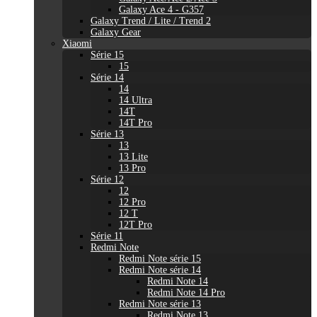
Galaxy Ace 4 - G357
Galaxy Trend / Lite / Trend 2
Galaxy Gear
Xiaomi
Série 15
15
Série 14
14
14 Ultra
14T
14T Pro
Série 13
13
13 Lite
13 Pro
Série 12
12
12 Pro
12 T
12T Pro
Série 11
Redmi Note
Redmi Note série 15
Redmi Note série 14
Redmi Note 14
Redmi Note 14 Pro
Redmi Note série 13
Redmi Note 13