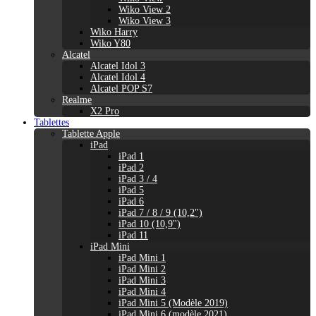
Wiko View 2
Wiko View 3
Wiko Harry
Wiko Y80
Alcatel
Alcatel Idol 3
Alcatel Idol 4
Alcatel POP S7
Realme
X2 Pro
Tablettes
Tablette Apple
iPad
iPad 1
iPad 2
iPad 3 / 4
iPad 5
iPad 6
iPad 7 / 8 / 9 (10,2")
iPad 10 (10,9'')
iPad 11
iPad Mini
iPad Mini 1
iPad Mini 2
iPad Mini 3
iPad Mini 4
iPad Mini 5 (Modèle 2019)
iPad Mini 6 (modèle 2021)