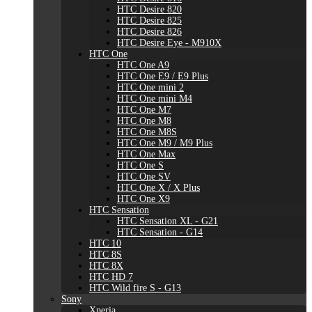
HTC Desire 820
HTC Desire 825
HTC Desire 826
HTC Desire Eye - M910X
HTC One
HTC One A9
HTC One E9 / E9 Plus
HTC One mini 2
HTC One mini M4
HTC One M7
HTC One M8
HTC One M8S
HTC One M9 / M9 Plus
HTC One Max
HTC One S
HTC One SV
HTC One X / X Plus
HTC One X9
HTC Sensation
HTC Sensation XL - G21
HTC Sensation - G14
HTC 10
HTC 8S
HTC 8X
HTC HD 7
HTC Wild fire S - G13
Sony
Xperia