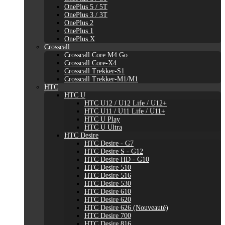
OnePlus 5 / 5T
OnePlus 3 / 3T
OnePlus 2
OnePlus 1
OnePlus X
Crosscall
Crosscall Core M4 Go
Crosscall Core-X4
Crosscall Trekker-S1
Crosscall Trekker-M1/M1
HTC
HTC U
HTC U12 / U12 Life / U12+
HTC U11 / U11 Life / U11+
HTC U Play
HTC U Ultra
HTC Desire
HTC Desire - G7
HTC Desire S - G12
HTC Desire HD - G10
HTC Desire 510
HTC Desire 516
HTC Desire 530
HTC Desire 610
HTC Desire 620
HTC Desire 626 (Nouveauté)
HTC Desire 700
HTC Desire 816