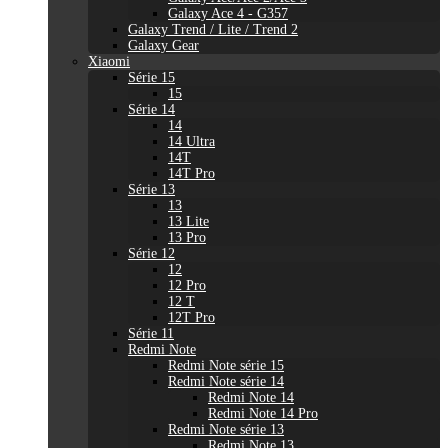
Galaxy Ace 4 - G357
Galaxy Trend / Lite / Trend 2
Galaxy Gear
Xiaomi
Série 15
15
Série 14
14
14 Ultra
14T
14T Pro
Série 13
13
13 Lite
13 Pro
Série 12
12
12 Pro
12 T
12T Pro
Série 11
Redmi Note
Redmi Note série 15
Redmi Note série 14
Redmi Note 14
Redmi Note 14 Pro
Redmi Note série 13
Redmi Note 13