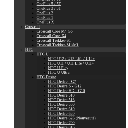
OnePlus 5 / 5T
OnePlus 3 / 3T
OnePlus 2
OnePlus 1
OnePlus X
Crosscall
Crosscall Core M4 Go
Crosscall Core-X4
Crosscall Trekker-S1
Crosscall Trekker-M1/M1
HTC
HTC U
HTC U12 / U12 Life / U12+
HTC U11 / U11 Life / U11+
HTC U Play
HTC U Ultra
HTC Desire
HTC Desire - G7
HTC Desire S - G12
HTC Desire HD - G10
HTC Desire 510
HTC Desire 516
HTC Desire 530
HTC Desire 610
HTC Desire 620
HTC Desire 626 (Nouveauté)
HTC Desire 700
HTC Desire 816