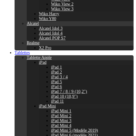
Wiko View 2
Wiko View 3
Wiko Harry
Wiko Y80
Alcatel
Alcatel Idol 3
Alcatel Idol 4
Alcatel POP S7
Realme
X2 Pro
Tablettes
Tablette Apple
iPad
iPad 1
iPad 2
iPad 3 / 4
iPad 5
iPad 6
iPad 7 / 8 / 9 (10,2")
iPad 10 (10,9'')
iPad 11
iPad Mini
iPad Mini 1
iPad Mini 2
iPad Mini 3
iPad Mini 4
iPad Mini 5 (Modèle 2019)
iPad Mini 6 (modèle 2021)