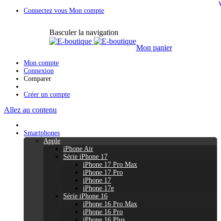
Connectez vous
Mon compte
Basculer la navigation
Mon panier
Mon compte
Connexion
Comparer
Créer un compte
Allez au contenu
Smartphones
Apple
iPhone Air
Série iPhone 17
iPhone 17 Pro Max
iPhone 17 Pro
iPhone 17
iPhone 17e
Série iPhone 16
iPhone 16 Pro Max
iPhone 16 Pro
iPhone 16 Plus