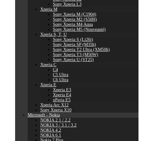
Sony Xperia L3
Xperia M
Sony Xperia M (C1904)
Sony Xperia M2 (S50H)
Sony Xperia M4 Aqua
Sony Xperia M5 (Nouveauté)
Xperia S, T, U
Sony Xperia S (Lt26i)
Sony Xperia SP (M35h)
Sony Xperia T2 Ultra (XM50h)
Sony Xperia T3 (M50W)
Sony Xperia U (ST25)
Xperia C
C4
C5 Ultra
C6 Ultra
Xperia E
Xperia E3
Xperia E4
xPeria E5
Xperia Arc X12
Sony Xperia X10
Microsoft - Nokia
NOKIA 2.1 / 2.2
NOKIA 3 / 3.1 / 3.2
NOKIA 4.2
NOKIA 6.1
Nokia 7 Plus