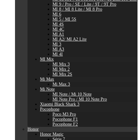
MI 9 / Pro / SE / Lite / 9T / 9T Pro
MI 8 / MI 8 Lite / MI 8 Pro
MI 6
MI 5 / MI 5S
MI 4S
MI 4C
MI A1
MI A2/ MI A2 Lite
MI 3
MI A3
MI 4I
MI Mix
MI Mix 3
MI Mix 2
MI Mix 2S
Mi Max
Mi Max 3
Mi Note
MI Note / Mi 10 Note
MI Note Pro / MI 10 Note Pro
Xiaomi Black Shark 3
Pocophone
Poco M3 Pro
Pocophone F1
Pocophone F2
Honor
Honor Magic
Série 7