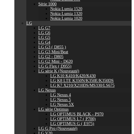
Série 1000
Nokia Lumia 1520
Nokia Lumia 1320
Nokia Lumia 1020
LG
LG G7
LG G6
LG G5
LG G4
LG G3 ( D855 )
LG G3 Mini/Beat
LG G2 - D805
LG G2 Mini - D620
LG G Flex ( D955)
LG série K (Nouveauté)
LG K10 K410/K420/K430
LG K8 LTE K350N/K350E/K350DS
LG K7 X210/X210DS/MS330/LS675
LG Nexus
LG Nexus 4
LG Nexus 5
LG Nexus 5X
LG série Optimus
LG OPTIMUS BLACK - P970
LG OPTIMUS L7 ( P700)
LG OPTIMUS G ( E975)
LG G Pro (Nouveauté)
LG V20