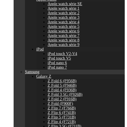
Apple watch série SE
Apple watch série 1
Apple watch série 2
Apple watch série 3
Apple watch série 4
Apple watch série 5
Apple watch série 6
Apple watch série 7
Apple watch série 8
Apple watch série 9
iPod
iPod touch V2-V4
iPod touch V5
iPod nano 6
iPod nano 7
Samsung
Galaxy Z
Z Fold 6 (F956B)
Z Fold 5 (F946B)
Z Fold 4 (F936B)
Z Fold 3 5G (F926B)
Z Fold 2 (F916B)
Z Fold (F900F)
Z Flip 7 (F766B)
Z Flip 6 (F741B)
Z Flip 5 (F731B)
Z Flip 4 (F721B)
Z Flip 3 5G (F711B)