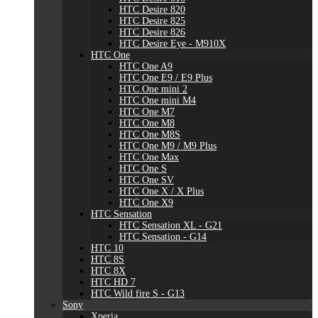
HTC Desire 820
HTC Desire 825
HTC Desire 826
HTC Desire Eye - M910X
HTC One
HTC One A9
HTC One E9 / E9 Plus
HTC One mini 2
HTC One mini M4
HTC One M7
HTC One M8
HTC One M8S
HTC One M9 / M9 Plus
HTC One Max
HTC One S
HTC One SV
HTC One X / X Plus
HTC One X9
HTC Sensation
HTC Sensation XL - G21
HTC Sensation - G14
HTC 10
HTC 8S
HTC 8X
HTC HD 7
HTC Wild fire S - G13
Sony
Xperia