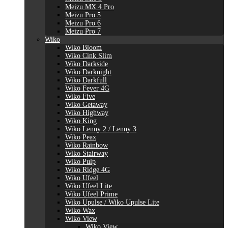
Meizu MX 4 Pro
Meizu Pro 5
Meizu Pro 6
Meizu Pro 7
Wiko
Wiko Bloom
Wiko Cink Slim
Wiko Darkside
Wiko Darknight
Wiko Darkfull
Wiko Fever 4G
Wiko Five
Wiko Getaway
Wiko Highway
Wiko King
Wiko Lenny 2 / Lenny 3
Wiko Peax
Wiko Rainbow
Wiko Stairway
Wiko Pulp
Wiko Ridge 4G
Wiko Ufeel
Wiko Ufeel Lite
Wiko Ufeel Prime
Wiko Upulse / Wiko Upulse Lite
Wiko Wax
Wiko View
Wiko View