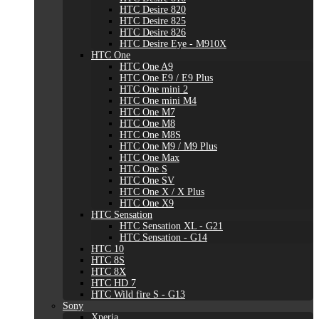
HTC Desire 820
HTC Desire 825
HTC Desire 826
HTC Desire Eye - M910X
HTC One
HTC One A9
HTC One E9 / E9 Plus
HTC One mini 2
HTC One mini M4
HTC One M7
HTC One M8
HTC One M8S
HTC One M9 / M9 Plus
HTC One Max
HTC One S
HTC One SV
HTC One X / X Plus
HTC One X9
HTC Sensation
HTC Sensation XL - G21
HTC Sensation - G14
HTC 10
HTC 8S
HTC 8X
HTC HD 7
HTC Wild fire S - G13
Sony
Xperia