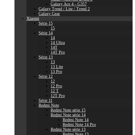
Galaxy Ace 4 - G357
Galaxy Trend / Lite / Trend 2
Galaxy Gear
Xiaomi
Série 15
15
Série 14
14
14 Ultra
14T
14T Pro
Série 13
13
13 Lite
13 Pro
Série 12
12
12 Pro
12 T
12T Pro
Série 11
Redmi Note
Redmi Note série 15
Redmi Note série 14
Redmi Note 14
Redmi Note 14 Pro
Redmi Note série 13
Redmi Note 13