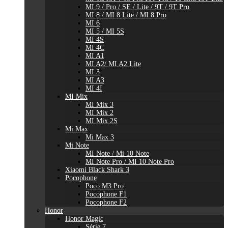
MI 9 / Pro / SE / Lite / 9T / 9T Pro
MI 8 / MI 8 Lite / MI 8 Pro
MI 6
MI 5 / MI 5S
MI 4S
MI 4C
MI A1
MI A2/ MI A2 Lite
MI 3
MI A3
MI 4I
MI Mix
MI Mix 3
MI Mix 2
MI Mix 2S
Mi Max
Mi Max 3
Mi Note
MI Note / Mi 10 Note
MI Note Pro / MI 10 Note Pro
Xiaomi Black Shark 3
Pocophone
Poco M3 Pro
Pocophone F1
Pocophone F2
Honor
Honor Magic
Série 7