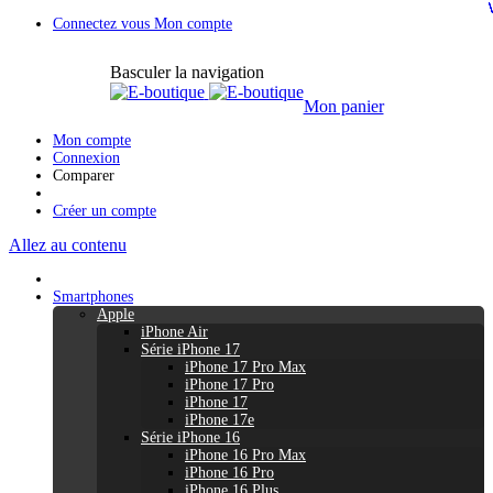
Connectez vous
Mon compte
Basculer la navigation
Mon panier
Mon compte
Connexion
Comparer
Créer un compte
Allez au contenu
Smartphones
Apple
iPhone Air
Série iPhone 17
iPhone 17 Pro Max
iPhone 17 Pro
iPhone 17
iPhone 17e
Série iPhone 16
iPhone 16 Pro Max
iPhone 16 Pro
iPhone 16 Plus