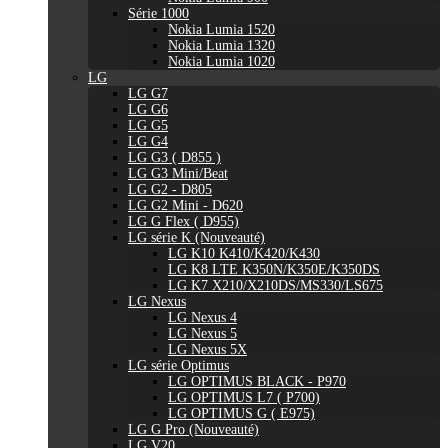
Série 1000
Nokia Lumia 1520
Nokia Lumia 1320
Nokia Lumia 1020
LG
LG G7
LG G6
LG G5
LG G4
LG G3 ( D855 )
LG G3 Mini/Beat
LG G2 - D805
LG G2 Mini - D620
LG G Flex ( D955)
LG série K (Nouveauté)
LG K10 K410/K420/K430
LG K8 LTE K350N/K350E/K350DS
LG K7 X210/X210DS/MS330/LS675
LG Nexus
LG Nexus 4
LG Nexus 5
LG Nexus 5X
LG série Optimus
LG OPTIMUS BLACK - P970
LG OPTIMUS L7 ( P700)
LG OPTIMUS G ( E975)
LG G Pro (Nouveauté)
LG V20