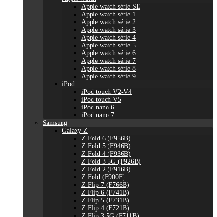
Apple watch série SE
Apple watch série 1
Apple watch série 2
Apple watch série 3
Apple watch série 4
Apple watch série 5
Apple watch série 6
Apple watch série 7
Apple watch série 8
Apple watch série 9
iPod
iPod touch V2-V4
iPod touch V5
iPod nano 6
iPod nano 7
Samsung
Galaxy Z
Z Fold 6 (F956B)
Z Fold 5 (F946B)
Z Fold 4 (F936B)
Z Fold 3 5G (F926B)
Z Fold 2 (F916B)
Z Fold (F900F)
Z Flip 7 (F766B)
Z Flip 6 (F741B)
Z Flip 5 (F731B)
Z Flip 4 (F721B)
Z Flip 3 5G (F711B)