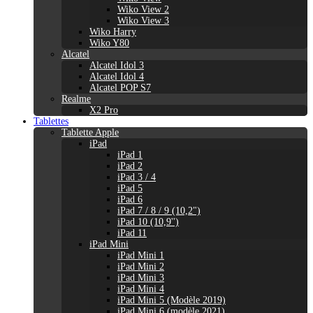
Wiko View 2
Wiko View 3
Wiko Harry
Wiko Y80
Alcatel
Alcatel Idol 3
Alcatel Idol 4
Alcatel POP S7
Realme
X2 Pro
Tablettes
Tablette Apple
iPad
iPad 1
iPad 2
iPad 3 / 4
iPad 5
iPad 6
iPad 7 / 8 / 9 (10,2")
iPad 10 (10,9'')
iPad 11
iPad Mini
iPad Mini 1
iPad Mini 2
iPad Mini 3
iPad Mini 4
iPad Mini 5 (Modèle 2019)
iPad Mini 6 (modèle 2021)