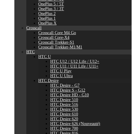
OnePlus 5 / 5T
OnePlus 3 / 3T
OnePlus 2
OnePlus 1
OnePlus X
Crosscall
Crosscall Core M4 Go
Crosscall Core-X4
Crosscall Trekker-S1
Crosscall Trekker-M1/M1
HTC
HTC U
HTC U12 / U12 Life / U12+
HTC U11 / U11 Life / U11+
HTC U Play
HTC U Ultra
HTC Desire
HTC Desire - G7
HTC Desire S - G12
HTC Desire HD - G10
HTC Desire 510
HTC Desire 516
HTC Desire 530
HTC Desire 610
HTC Desire 620
HTC Desire 626 (Nouveauté)
HTC Desire 700
HTC Desire 816