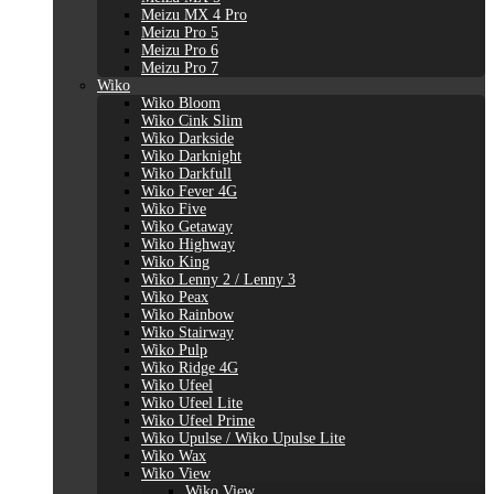
Meizu MX 4 Pro
Meizu Pro 5
Meizu Pro 6
Meizu Pro 7
Wiko
Wiko Bloom
Wiko Cink Slim
Wiko Darkside
Wiko Darknight
Wiko Darkfull
Wiko Fever 4G
Wiko Five
Wiko Getaway
Wiko Highway
Wiko King
Wiko Lenny 2 / Lenny 3
Wiko Peax
Wiko Rainbow
Wiko Stairway
Wiko Pulp
Wiko Ridge 4G
Wiko Ufeel
Wiko Ufeel Lite
Wiko Ufeel Prime
Wiko Upulse / Wiko Upulse Lite
Wiko Wax
Wiko View
Wiko View