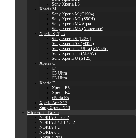
Sony Xperia L3
Xperia M
Sony Xperia M (C1904)
Sony Xperia M2 (S50H)
Sony Xperia M4 Aqua
Sony Xperia M5 (Nouveauté)
Xperia S, T, U
Sony Xperia S (Lt26i)
Sony Xperia SP (M35h)
Sony Xperia T2 Ultra (XM50h)
Sony Xperia T3 (M50W)
Sony Xperia U (ST25)
Xperia C
C4
C5 Ultra
C6 Ultra
Xperia E
Xperia E3
Xperia E4
xPeria E5
Xperia Arc X12
Sony Xperia X10
Microsoft - Nokia
NOKIA 2.1 / 2.2
NOKIA 3 / 3.1 / 3.2
NOKIA 4.2
NOKIA 6.1
Nokia 7 Plus