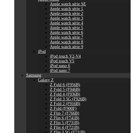
Apple watch série SE
Apple watch série 1
Apple watch série 2
Apple watch série 3
Apple watch série 4
Apple watch série 5
Apple watch série 6
Apple watch série 7
Apple watch série 8
Apple watch série 9
iPod
iPod touch V2-V4
iPod touch V5
iPod nano 6
iPod nano 7
Samsung
Galaxy Z
Z Fold 6 (F956B)
Z Fold 5 (F946B)
Z Fold 4 (F936B)
Z Fold 3 5G (F926B)
Z Fold 2 (F916B)
Z Fold (F900F)
Z Flip 7 (F766B)
Z Flip 6 (F741B)
Z Flip 5 (F731B)
Z Flip 4 (F721B)
Z Flip 3 5G (F711B)