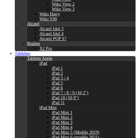
Wiko View 2
Wiko View 3
Wiko Harry
Wiko Y80
Alcatel
Alcatel Idol 3
Alcatel Idol 4
Alcatel POP S7
Realme
X2 Pro
Tablettes
Tablette Apple
iPad
iPad 1
iPad 2
iPad 3 / 4
iPad 5
iPad 6
iPad 7 / 8 / 9 (10,2")
iPad 10 (10,9'')
iPad 11
iPad Mini
iPad Mini 1
iPad Mini 2
iPad Mini 3
iPad Mini 4
iPad Mini 5 (Modèle 2019)
iPad Mini 6 (modèle 2021)