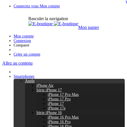
Connectez vous
Mon compte
Basculer la navigation
Mon panier
Mon compte
Connexion
Comparer
Créer un compte
Allez au contenu
Smartphones
Apple
iPhone Air
Série iPhone 17
iPhone 17 Pro Max
iPhone 17 Pro
iPhone 17
iPhone 17e
Série iPhone 16
iPhone 16 Pro Max
iPhone 16 Pro
iPhone 16 Plus