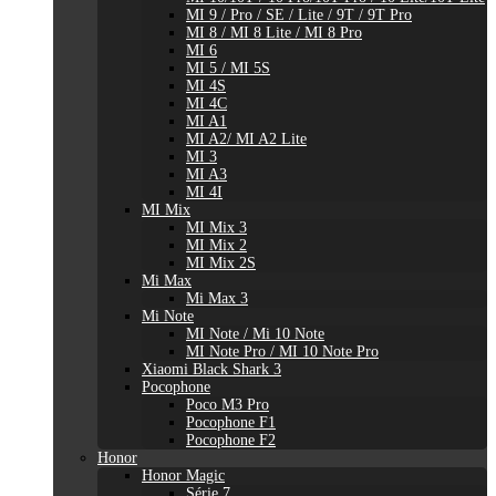
MI 9 / Pro / SE / Lite / 9T / 9T Pro
MI 8 / MI 8 Lite / MI 8 Pro
MI 6
MI 5 / MI 5S
MI 4S
MI 4C
MI A1
MI A2/ MI A2 Lite
MI 3
MI A3
MI 4I
MI Mix
MI Mix 3
MI Mix 2
MI Mix 2S
Mi Max
Mi Max 3
Mi Note
MI Note / Mi 10 Note
MI Note Pro / MI 10 Note Pro
Xiaomi Black Shark 3
Pocophone
Poco M3 Pro
Pocophone F1
Pocophone F2
Honor
Honor Magic
Série 7