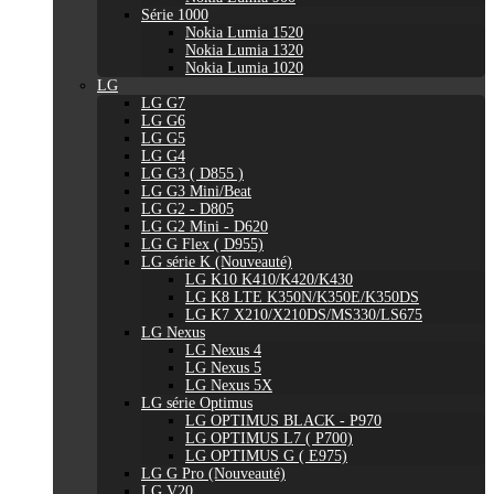
Série 1000
Nokia Lumia 1520
Nokia Lumia 1320
Nokia Lumia 1020
LG
LG G7
LG G6
LG G5
LG G4
LG G3 ( D855 )
LG G3 Mini/Beat
LG G2 - D805
LG G2 Mini - D620
LG G Flex ( D955)
LG série K (Nouveauté)
LG K10 K410/K420/K430
LG K8 LTE K350N/K350E/K350DS
LG K7 X210/X210DS/MS330/LS675
LG Nexus
LG Nexus 4
LG Nexus 5
LG Nexus 5X
LG série Optimus
LG OPTIMUS BLACK - P970
LG OPTIMUS L7 ( P700)
LG OPTIMUS G ( E975)
LG G Pro (Nouveauté)
LG V20