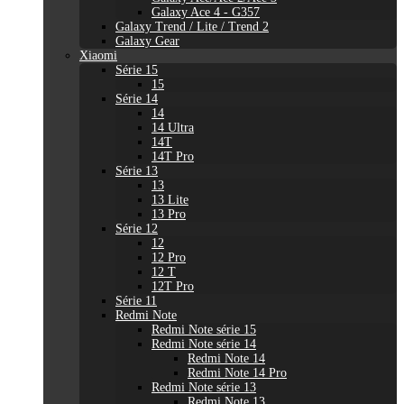
Galaxy Ace 4 - G357
Galaxy Trend / Lite / Trend 2
Galaxy Gear
Xiaomi
Série 15
15
Série 14
14
14 Ultra
14T
14T Pro
Série 13
13
13 Lite
13 Pro
Série 12
12
12 Pro
12 T
12T Pro
Série 11
Redmi Note
Redmi Note série 15
Redmi Note série 14
Redmi Note 14
Redmi Note 14 Pro
Redmi Note série 13
Redmi Note 13