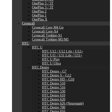
OnePlus 5 / 5T
OnePlus 3 / 3T
OnePlus 2
OnePlus 1
OnePlus X
Crosscall
Crosscall Core M4 Go
Crosscall Core-X4
Crosscall Trekker-S1
Crosscall Trekker-M1/M1
HTC
HTC U
HTC U12 / U12 Life / U12+
HTC U11 / U11 Life / U11+
HTC U Play
HTC U Ultra
HTC Desire
HTC Desire - G7
HTC Desire S - G12
HTC Desire HD - G10
HTC Desire 510
HTC Desire 516
HTC Desire 530
HTC Desire 610
HTC Desire 620
HTC Desire 626 (Nouveauté)
HTC Desire 700
HTC Desire 816