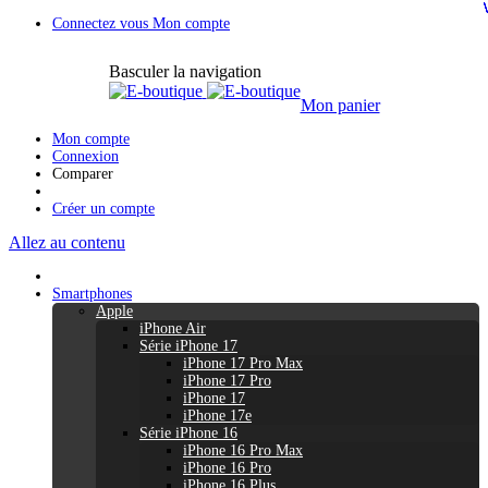
Connectez vous
Mon compte
Basculer la navigation
Mon panier
Mon compte
Connexion
Comparer
Créer un compte
Allez au contenu
Smartphones
Apple
iPhone Air
Série iPhone 17
iPhone 17 Pro Max
iPhone 17 Pro
iPhone 17
iPhone 17e
Série iPhone 16
iPhone 16 Pro Max
iPhone 16 Pro
iPhone 16 Plus