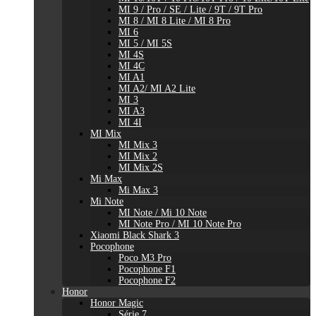
MI 9 / Pro / SE / Lite / 9T / 9T Pro
MI 8 / MI 8 Lite / MI 8 Pro
MI 6
MI 5 / MI 5S
MI 4S
MI 4C
MI A1
MI A2/ MI A2 Lite
MI 3
MI A3
MI 4I
MI Mix
MI Mix 3
MI Mix 2
MI Mix 2S
Mi Max
Mi Max 3
Mi Note
MI Note / Mi 10 Note
MI Note Pro / MI 10 Note Pro
Xiaomi Black Shark 3
Pocophone
Poco M3 Pro
Pocophone F1
Pocophone F2
Honor
Honor Magic
Série 7