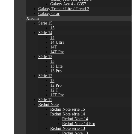
Galaxy Ace 4 - G357
Galaxy Trend / Lite / Trend 2
Galaxy Gear
Xiaomi
Série 15
15
Série 14
14
14 Ultra
14T
14T Pro
Série 13
13
13 Lite
13 Pro
Série 12
12
12 Pro
12 T
12T Pro
Série 11
Redmi Note
Redmi Note série 15
Redmi Note série 14
Redmi Note 14
Redmi Note 14 Pro
Redmi Note série 13
Redmi Note 13