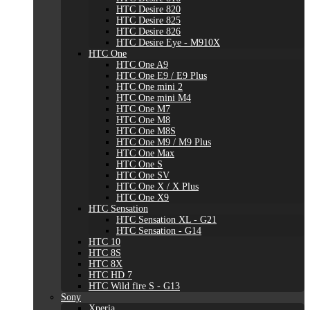
HTC Desire 820
HTC Desire 825
HTC Desire 826
HTC Desire Eye - M910X
HTC One
HTC One A9
HTC One E9 / E9 Plus
HTC One mini 2
HTC One mini M4
HTC One M7
HTC One M8
HTC One M8S
HTC One M9 / M9 Plus
HTC One Max
HTC One S
HTC One SV
HTC One X / X Plus
HTC One X9
HTC Sensation
HTC Sensation XL - G21
HTC Sensation - G14
HTC 10
HTC 8S
HTC 8X
HTC HD 7
HTC Wild fire S - G13
Sony
Xperia