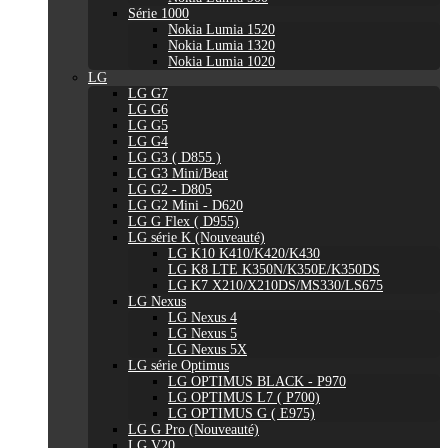
Série 1000
Nokia Lumia 1520
Nokia Lumia 1320
Nokia Lumia 1020
LG
LG G7
LG G6
LG G5
LG G4
LG G3 ( D855 )
LG G3 Mini/Beat
LG G2 - D805
LG G2 Mini - D620
LG G Flex ( D955)
LG série K (Nouveauté)
LG K10 K410/K420/K430
LG K8 LTE K350N/K350E/K350DS
LG K7 X210/X210DS/MS330/LS675
LG Nexus
LG Nexus 4
LG Nexus 5
LG Nexus 5X
LG série Optimus
LG OPTIMUS BLACK - P970
LG OPTIMUS L7 ( P700)
LG OPTIMUS G ( E975)
LG G Pro (Nouveauté)
LG V20