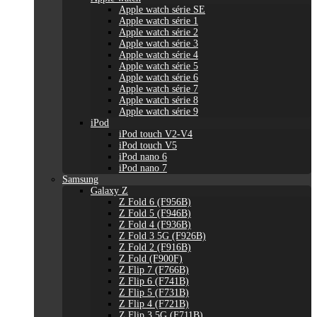
Apple watch série SE
Apple watch série 1
Apple watch série 2
Apple watch série 3
Apple watch série 4
Apple watch série 5
Apple watch série 6
Apple watch série 7
Apple watch série 8
Apple watch série 9
iPod
iPod touch V2-V4
iPod touch V5
iPod nano 6
iPod nano 7
Samsung
Galaxy Z
Z Fold 6 (F956B)
Z Fold 5 (F946B)
Z Fold 4 (F936B)
Z Fold 3 5G (F926B)
Z Fold 2 (F916B)
Z Fold (F900F)
Z Flip 7 (F766B)
Z Flip 6 (F741B)
Z Flip 5 (F731B)
Z Flip 4 (F721B)
Z Flip 3 5G (F711B)