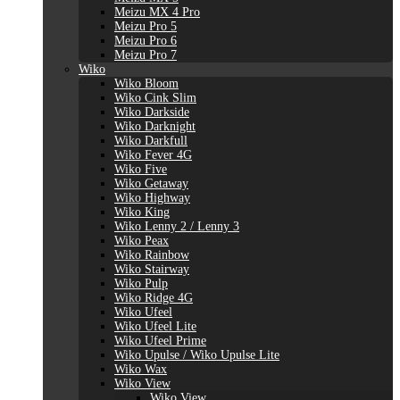
Meizu MX 4 Pro
Meizu Pro 5
Meizu Pro 6
Meizu Pro 7
Wiko
Wiko Bloom
Wiko Cink Slim
Wiko Darkside
Wiko Darknight
Wiko Darkfull
Wiko Fever 4G
Wiko Five
Wiko Getaway
Wiko Highway
Wiko King
Wiko Lenny 2 / Lenny 3
Wiko Peax
Wiko Rainbow
Wiko Stairway
Wiko Pulp
Wiko Ridge 4G
Wiko Ufeel
Wiko Ufeel Lite
Wiko Ufeel Prime
Wiko Upulse / Wiko Upulse Lite
Wiko Wax
Wiko View
Wiko View