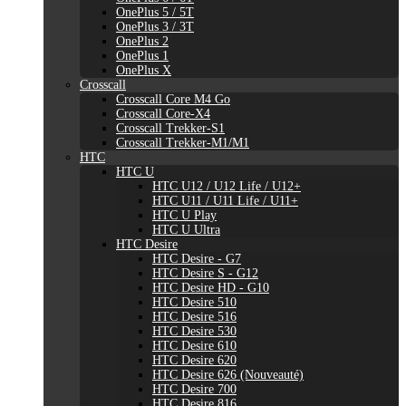
OnePlus 5 / 5T
OnePlus 3 / 3T
OnePlus 2
OnePlus 1
OnePlus X
Crosscall
Crosscall Core M4 Go
Crosscall Core-X4
Crosscall Trekker-S1
Crosscall Trekker-M1/M1
HTC
HTC U
HTC U12 / U12 Life / U12+
HTC U11 / U11 Life / U11+
HTC U Play
HTC U Ultra
HTC Desire
HTC Desire - G7
HTC Desire S - G12
HTC Desire HD - G10
HTC Desire 510
HTC Desire 516
HTC Desire 530
HTC Desire 610
HTC Desire 620
HTC Desire 626 (Nouveauté)
HTC Desire 700
HTC Desire 816