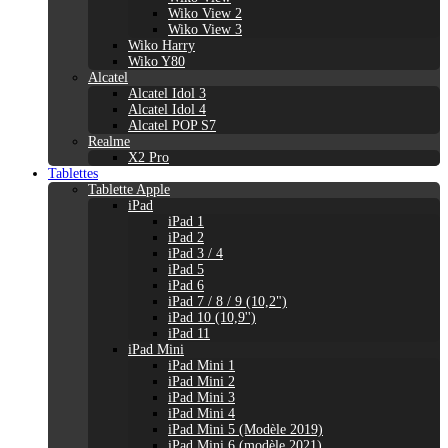
Wiko View 2
Wiko View 3
Wiko Harry
Wiko Y80
Alcatel
Alcatel Idol 3
Alcatel Idol 4
Alcatel POP S7
Realme
X2 Pro
Tablettes
Tablette Apple
iPad
iPad 1
iPad 2
iPad 3 / 4
iPad 5
iPad 6
iPad 7 / 8 / 9 (10,2")
iPad 10 (10,9'')
iPad 11
iPad Mini
iPad Mini 1
iPad Mini 2
iPad Mini 3
iPad Mini 4
iPad Mini 5 (Modèle 2019)
iPad Mini 6 (modèle 2021)