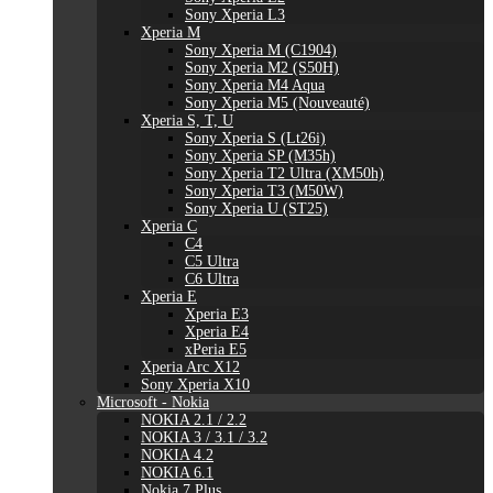
Sony Xperia L3
Xperia M
Sony Xperia M (C1904)
Sony Xperia M2 (S50H)
Sony Xperia M4 Aqua
Sony Xperia M5 (Nouveauté)
Xperia S, T, U
Sony Xperia S (Lt26i)
Sony Xperia SP (M35h)
Sony Xperia T2 Ultra (XM50h)
Sony Xperia T3 (M50W)
Sony Xperia U (ST25)
Xperia C
C4
C5 Ultra
C6 Ultra
Xperia E
Xperia E3
Xperia E4
xPeria E5
Xperia Arc X12
Sony Xperia X10
Microsoft - Nokia
NOKIA 2.1 / 2.2
NOKIA 3 / 3.1 / 3.2
NOKIA 4.2
NOKIA 6.1
Nokia 7 Plus