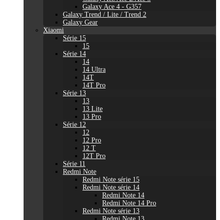
Galaxy Ace 4 - G357
Galaxy Trend / Lite / Trend 2
Galaxy Gear
Xiaomi
Série 15
15
Série 14
14
14 Ultra
14T
14T Pro
Série 13
13
13 Lite
13 Pro
Série 12
12
12 Pro
12 T
12T Pro
Série 11
Redmi Note
Redmi Note série 15
Redmi Note série 14
Redmi Note 14
Redmi Note 14 Pro
Redmi Note série 13
Redmi Note 13