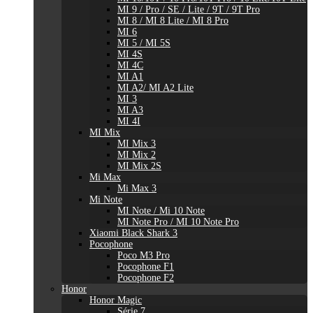
MI 9 / Pro / SE / Lite / 9T / 9T Pro
MI 8 / MI 8 Lite / MI 8 Pro
MI 6
MI 5 / MI 5S
MI 4S
MI 4C
MI A1
MI A2/ MI A2 Lite
MI 3
MI A3
MI 4I
MI Mix
MI Mix 3
MI Mix 2
MI Mix 2S
Mi Max
Mi Max 3
Mi Note
MI Note / Mi 10 Note
MI Note Pro / MI 10 Note Pro
Xiaomi Black Shark 3
Pocophone
Poco M3 Pro
Pocophone F1
Pocophone F2
Honor
Honor Magic
Série 7