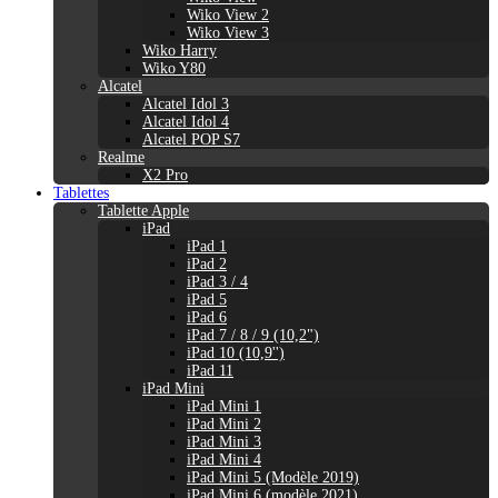
Wiko View 2
Wiko View 3
Wiko Harry
Wiko Y80
Alcatel
Alcatel Idol 3
Alcatel Idol 4
Alcatel POP S7
Realme
X2 Pro
Tablettes
Tablette Apple
iPad
iPad 1
iPad 2
iPad 3 / 4
iPad 5
iPad 6
iPad 7 / 8 / 9 (10,2")
iPad 10 (10,9'')
iPad 11
iPad Mini
iPad Mini 1
iPad Mini 2
iPad Mini 3
iPad Mini 4
iPad Mini 5 (Modèle 2019)
iPad Mini 6 (modèle 2021)