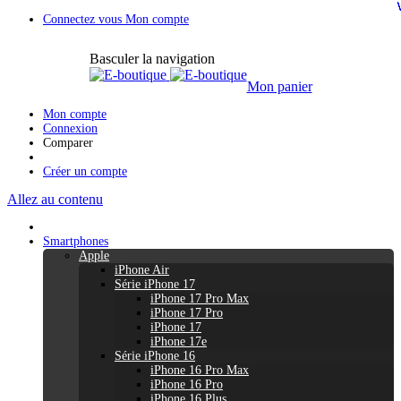
Connectez vous
Mon compte
Basculer la navigation
Mon panier
Mon compte
Connexion
Comparer
Créer un compte
Allez au contenu
Smartphones
Apple
iPhone Air
Série iPhone 17
iPhone 17 Pro Max
iPhone 17 Pro
iPhone 17
iPhone 17e
Série iPhone 16
iPhone 16 Pro Max
iPhone 16 Pro
iPhone 16 Plus