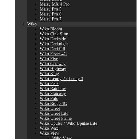
Meizu MX 4 Pro
Meizu Pro 5
Meizu Pro 6
Meizu Pro 7
Wiko
Wiko Bloom
Wiko Cink Slim
Wiko Darkside
Wiko Darknight
Wiko Darkfull
Wiko Fever 4G
Wiko Five
Wiko Getaway
Wiko Highway
Wiko King
Wiko Lenny 2 / Lenny 3
Wiko Peax
Wiko Rainbow
Wiko Stairway
Wiko Pulp
Wiko Ridge 4G
Wiko Ufeel
Wiko Ufeel Lite
Wiko Ufeel Prime
Wiko Upulse / Wiko Upulse Lite
Wiko Wax
Wiko View
Wiko View