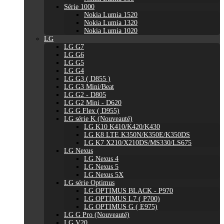
Série 1000
Nokia Lumia 1520
Nokia Lumia 1320
Nokia Lumia 1020
LG
LG G7
LG G6
LG G5
LG G4
LG G3 ( D855 )
LG G3 Mini/Beat
LG G2 - D805
LG G2 Mini - D620
LG G Flex ( D955)
LG série K (Nouveauté)
LG K10 K410/K420/K430
LG K8 LTE K350N/K350E/K350DS
LG K7 X210/X210DS/MS330/LS675
LG Nexus
LG Nexus 4
LG Nexus 5
LG Nexus 5X
LG série Optimus
LG OPTIMUS BLACK - P970
LG OPTIMUS L7 ( P700)
LG OPTIMUS G ( E975)
LG G Pro (Nouveauté)
LG V20