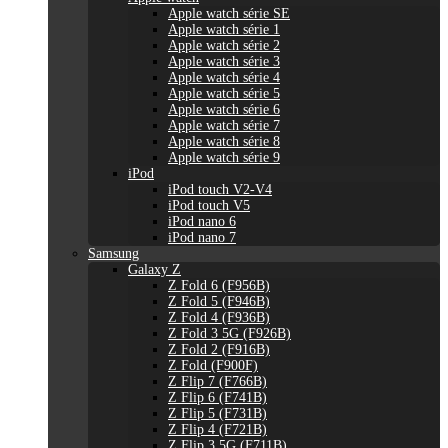
Apple watch série SE
Apple watch série 1
Apple watch série 2
Apple watch série 3
Apple watch série 4
Apple watch série 5
Apple watch série 6
Apple watch série 7
Apple watch série 8
Apple watch série 9
iPod
iPod touch V2-V4
iPod touch V5
iPod nano 6
iPod nano 7
Samsung
Galaxy Z
Z Fold 6 (F956B)
Z Fold 5 (F946B)
Z Fold 4 (F936B)
Z Fold 3 5G (F926B)
Z Fold 2 (F916B)
Z Fold (F900F)
Z Flip 7 (F766B)
Z Flip 6 (F741B)
Z Flip 5 (F731B)
Z Flip 4 (F721B)
Z Flip 3 5G (F711B)