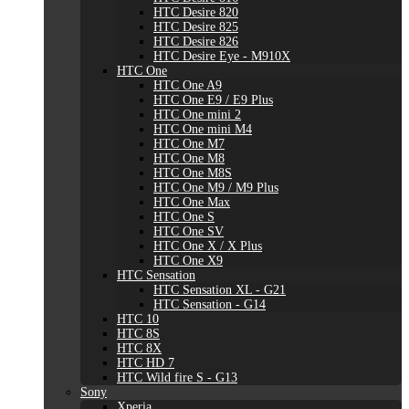
HTC Desire 820
HTC Desire 825
HTC Desire 826
HTC Desire Eye - M910X
HTC One
HTC One A9
HTC One E9 / E9 Plus
HTC One mini 2
HTC One mini M4
HTC One M7
HTC One M8
HTC One M8S
HTC One M9 / M9 Plus
HTC One Max
HTC One S
HTC One SV
HTC One X / X Plus
HTC One X9
HTC Sensation
HTC Sensation XL - G21
HTC Sensation - G14
HTC 10
HTC 8S
HTC 8X
HTC HD 7
HTC Wild fire S - G13
Sony
Xperia