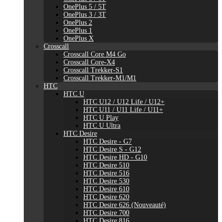
OnePlus 5 / 5T
OnePlus 3 / 3T
OnePlus 2
OnePlus 1
OnePlus X
Crosscall
Crosscall Core M4 Go
Crosscall Core-X4
Crosscall Trekker-S1
Crosscall Trekker-M1/M1
HTC
HTC U
HTC U12 / U12 Life / U12+
HTC U11 / U11 Life / U11+
HTC U Play
HTC U Ultra
HTC Desire
HTC Desire - G7
HTC Desire S - G12
HTC Desire HD - G10
HTC Desire 510
HTC Desire 516
HTC Desire 530
HTC Desire 610
HTC Desire 620
HTC Desire 626 (Nouveauté)
HTC Desire 700
HTC Desire 816