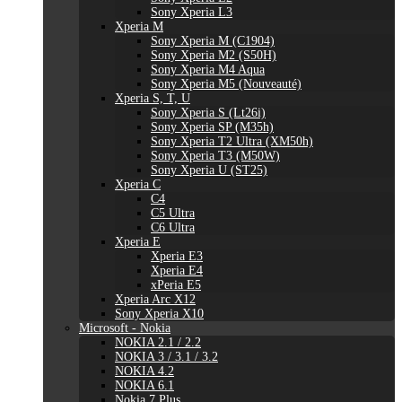
Sony Xperia L3
Xperia M
Sony Xperia M (C1904)
Sony Xperia M2 (S50H)
Sony Xperia M4 Aqua
Sony Xperia M5 (Nouveauté)
Xperia S, T, U
Sony Xperia S (Lt26i)
Sony Xperia SP (M35h)
Sony Xperia T2 Ultra (XM50h)
Sony Xperia T3 (M50W)
Sony Xperia U (ST25)
Xperia C
C4
C5 Ultra
C6 Ultra
Xperia E
Xperia E3
Xperia E4
xPeria E5
Xperia Arc X12
Sony Xperia X10
Microsoft - Nokia
NOKIA 2.1 / 2.2
NOKIA 3 / 3.1 / 3.2
NOKIA 4.2
NOKIA 6.1
Nokia 7 Plus