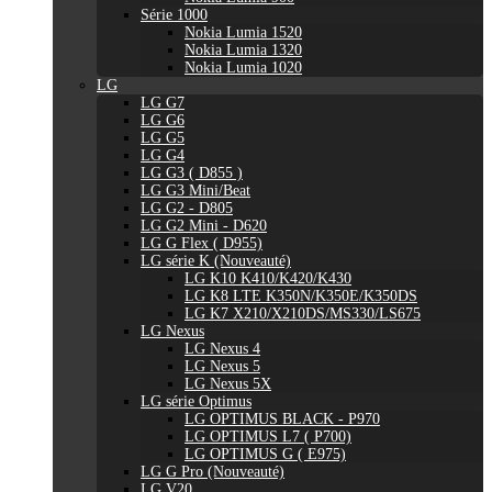
Série 1000
Nokia Lumia 1520
Nokia Lumia 1320
Nokia Lumia 1020
LG
LG G7
LG G6
LG G5
LG G4
LG G3 ( D855 )
LG G3 Mini/Beat
LG G2 - D805
LG G2 Mini - D620
LG G Flex ( D955)
LG série K (Nouveauté)
LG K10 K410/K420/K430
LG K8 LTE K350N/K350E/K350DS
LG K7 X210/X210DS/MS330/LS675
LG Nexus
LG Nexus 4
LG Nexus 5
LG Nexus 5X
LG série Optimus
LG OPTIMUS BLACK - P970
LG OPTIMUS L7 ( P700)
LG OPTIMUS G ( E975)
LG G Pro (Nouveauté)
LG V20