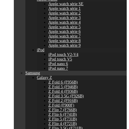
Apple watch série SE
Apple watch série 1
Apple watch série 2
Apple watch série 3
Apple watch série 4
Apple watch série 5
Apple watch série 6
Apple watch série 7
Apple watch série 8
Apple watch série 9
iPod
iPod touch V2-V4
iPod touch V5
iPod nano 6
iPod nano 7
Samsung
Galaxy Z
Z Fold 6 (F956B)
Z Fold 5 (F946B)
Z Fold 4 (F936B)
Z Fold 3 5G (F926B)
Z Fold 2 (F916B)
Z Fold (F900F)
Z Flip 7 (F766B)
Z Flip 6 (F741B)
Z Flip 5 (F731B)
Z Flip 4 (F721B)
Z Flip 3 5G (F711B)