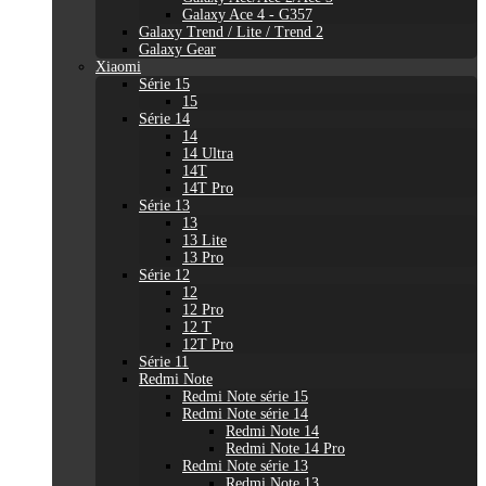
Galaxy Ace 4 - G357
Galaxy Trend / Lite / Trend 2
Galaxy Gear
Xiaomi
Série 15
15
Série 14
14
14 Ultra
14T
14T Pro
Série 13
13
13 Lite
13 Pro
Série 12
12
12 Pro
12 T
12T Pro
Série 11
Redmi Note
Redmi Note série 15
Redmi Note série 14
Redmi Note 14
Redmi Note 14 Pro
Redmi Note série 13
Redmi Note 13