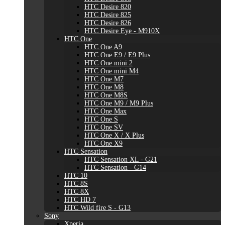
HTC Desire 820
HTC Desire 825
HTC Desire 826
HTC Desire Eye - M910X
HTC One
HTC One A9
HTC One E9 / E9 Plus
HTC One mini 2
HTC One mini M4
HTC One M7
HTC One M8
HTC One M8S
HTC One M9 / M9 Plus
HTC One Max
HTC One S
HTC One SV
HTC One X / X Plus
HTC One X9
HTC Sensation
HTC Sensation XL - G21
HTC Sensation - G14
HTC 10
HTC 8S
HTC 8X
HTC HD 7
HTC Wild fire S - G13
Sony
Xperia