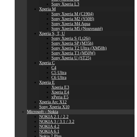
Sony Xperia L3
Xperia M
Sony Xperia M (C1904)
Sony Xperia M2 (S50H)
Sony Xperia M4 Aqua
Sony Xperia M5 (Nouveauté)
Xperia S, T, U
Sony Xperia S (Lt26i)
Sony Xperia SP (M35h)
Sony Xperia T2 Ultra (XM50h)
Sony Xperia T3 (M50W)
Sony Xperia U (ST25)
Xperia C
C4
C5 Ultra
C6 Ultra
Xperia E
Xperia E3
Xperia E4
xPeria E5
Xperia Arc X12
Sony Xperia X10
Microsoft - Nokia
NOKIA 2.1 / 2.2
NOKIA 3 / 3.1 / 3.2
NOKIA 4.2
NOKIA 6.1
Nokia 7 Plus