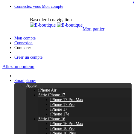
Connectez vous
Mon compte
Basculer la navigation
Mon panier
Mon compte
Connexion
Comparer
Créer un compte
Allez au contenu
Smartphones
Apple
iPhone Air
Série iPhone 17
iPhone 17 Pro Max
iPhone 17 Pro
iPhone 17
iPhone 17e
Série iPhone 16
iPhone 16 Pro Max
iPhone 16 Pro
iPhone 16 Plus