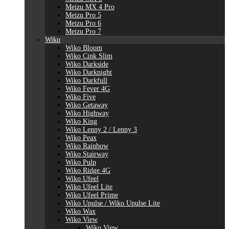
Meizu MX 4 Pro
Meizu Pro 5
Meizu Pro 6
Meizu Pro 7
Wiko
Wiko Bloom
Wiko Cink Slim
Wiko Darkside
Wiko Darknight
Wiko Darkfull
Wiko Fever 4G
Wiko Five
Wiko Getaway
Wiko Highway
Wiko King
Wiko Lenny 2 / Lenny 3
Wiko Peax
Wiko Rainbow
Wiko Stairway
Wiko Pulp
Wiko Ridge 4G
Wiko Ufeel
Wiko Ufeel Lite
Wiko Ufeel Prime
Wiko Upulse / Wiko Upulse Lite
Wiko Wax
Wiko View
Wiko View