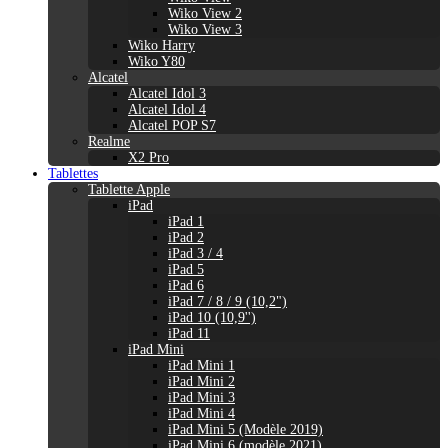
Wiko View 2
Wiko View 3
Wiko Harry
Wiko Y80
Alcatel
Alcatel Idol 3
Alcatel Idol 4
Alcatel POP S7
Realme
X2 Pro
Tablettes
Tablette Apple
iPad
iPad 1
iPad 2
iPad 3 / 4
iPad 5
iPad 6
iPad 7 / 8 / 9 (10,2")
iPad 10 (10,9'')
iPad 11
iPad Mini
iPad Mini 1
iPad Mini 2
iPad Mini 3
iPad Mini 4
iPad Mini 5 (Modèle 2019)
iPad Mini 6 (modèle 2021)