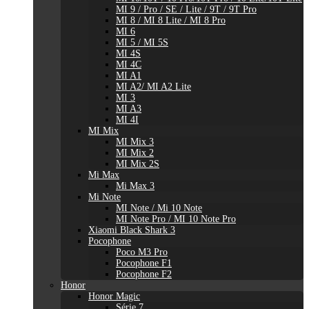
MI 9 / Pro / SE / Lite / 9T / 9T Pro
MI 8 / MI 8 Lite / MI 8 Pro
MI 6
MI 5 / MI 5S
MI 4S
MI 4C
MI A1
MI A2/ MI A2 Lite
MI 3
MI A3
MI 4I
MI Mix
MI Mix 3
MI Mix 2
MI Mix 2S
Mi Max
Mi Max 3
Mi Note
MI Note / Mi 10 Note
MI Note Pro / MI 10 Note Pro
Xiaomi Black Shark 3
Pocophone
Poco M3 Pro
Pocophone F1
Pocophone F2
Honor
Honor Magic
Série 7