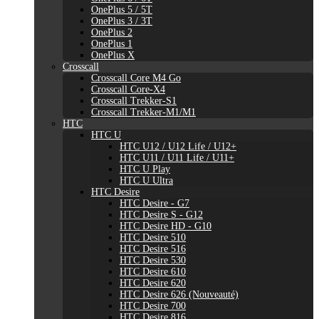
OnePlus 5 / 5T
OnePlus 3 / 3T
OnePlus 2
OnePlus 1
OnePlus X
Crosscall
Crosscall Core M4 Go
Crosscall Core-X4
Crosscall Trekker-S1
Crosscall Trekker-M1/M1
HTC
HTC U
HTC U12 / U12 Life / U12+
HTC U11 / U11 Life / U11+
HTC U Play
HTC U Ultra
HTC Desire
HTC Desire - G7
HTC Desire S - G12
HTC Desire HD - G10
HTC Desire 510
HTC Desire 516
HTC Desire 530
HTC Desire 610
HTC Desire 620
HTC Desire 626 (Nouveauté)
HTC Desire 700
HTC Desire 816