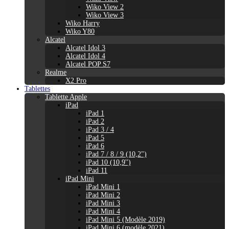
Wiko View 2
Wiko View 3
Wiko Harry
Wiko Y80
Alcatel
Alcatel Idol 3
Alcatel Idol 4
Alcatel POP S7
Realme
X2 Pro
Tablettes
Tablette Apple
iPad
iPad 1
iPad 2
iPad 3 / 4
iPad 5
iPad 6
iPad 7 / 8 / 9 (10,2")
iPad 10 (10,9'')
iPad 11
iPad Mini
iPad Mini 1
iPad Mini 2
iPad Mini 3
iPad Mini 4
iPad Mini 5 (Modèle 2019)
iPad Mini 6 (modèle 2021)