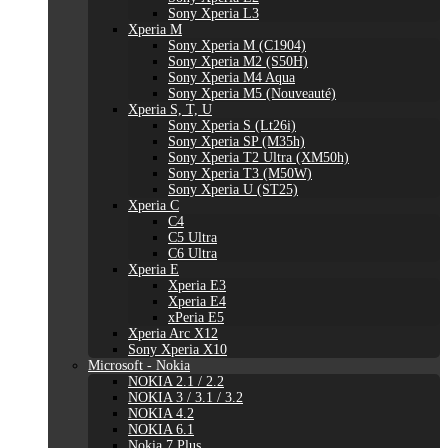
Sony Xperia L3
Xperia M
Sony Xperia M (C1904)
Sony Xperia M2 (S50H)
Sony Xperia M4 Aqua
Sony Xperia M5 (Nouveauté)
Xperia S, T, U
Sony Xperia S (Lt26i)
Sony Xperia SP (M35h)
Sony Xperia T2 Ultra (XM50h)
Sony Xperia T3 (M50W)
Sony Xperia U (ST25)
Xperia C
C4
C5 Ultra
C6 Ultra
Xperia E
Xperia E3
Xperia E4
xPeria E5
Xperia Arc X12
Sony Xperia X10
Microsoft - Nokia
NOKIA 2.1 / 2.2
NOKIA 3 / 3.1 / 3.2
NOKIA 4.2
NOKIA 6.1
Nokia 7 Plus