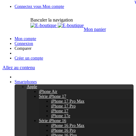
Connectez vous
Mon compte
Basculer la navigation
Mon panier
Mon compte
Connexion
Comparer
Créer un compte
Allez au contenu
Smartphones
Apple
iPhone Air
Série iPhone 17
iPhone 17 Pro Max
iPhone 17 Pro
iPhone 17
iPhone 17e
Série iPhone 16
iPhone 16 Pro Max
iPhone 16 Pro
iPhone 16 Plus