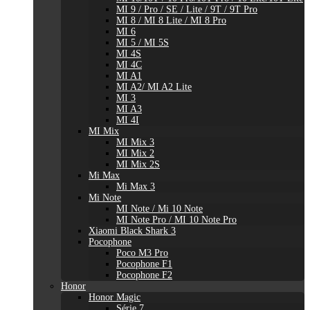
MI 9 / Pro / SE / Lite / 9T / 9T Pro
MI 8 / MI 8 Lite / MI 8 Pro
MI 6
MI 5 / MI 5S
MI 4S
MI 4C
MI A1
MI A2/ MI A2 Lite
MI 3
MI A3
MI 4I
MI Mix
MI Mix 3
MI Mix 2
MI Mix 2S
Mi Max
Mi Max 3
Mi Note
MI Note / Mi 10 Note
MI Note Pro / MI 10 Note Pro
Xiaomi Black Shark 3
Pocophone
Poco M3 Pro
Pocophone F1
Pocophone F2
Honor
Honor Magic
Série 7