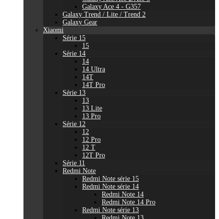
Galaxy Ace 4 - G357
Galaxy Trend / Lite / Trend 2
Galaxy Gear
Xiaomi
Série 15
15
Série 14
14
14 Ultra
14T
14T Pro
Série 13
13
13 Lite
13 Pro
Série 12
12
12 Pro
12 T
12T Pro
Série 11
Redmi Note
Redmi Note série 15
Redmi Note série 14
Redmi Note 14
Redmi Note 14 Pro
Redmi Note série 13
Redmi Note 13