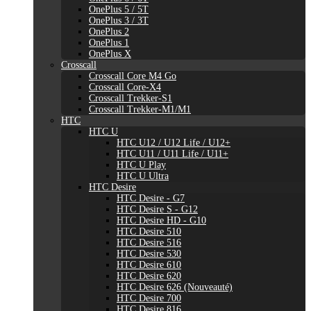
OnePlus 5 / 5T
OnePlus 3 / 3T
OnePlus 2
OnePlus 1
OnePlus X
Crosscall
Crosscall Core M4 Go
Crosscall Core-X4
Crosscall Trekker-S1
Crosscall Trekker-M1/M1
HTC
HTC U
HTC U12 / U12 Life / U12+
HTC U11 / U11 Life / U11+
HTC U Play
HTC U Ultra
HTC Desire
HTC Desire - G7
HTC Desire S - G12
HTC Desire HD - G10
HTC Desire 510
HTC Desire 516
HTC Desire 530
HTC Desire 610
HTC Desire 620
HTC Desire 626 (Nouveauté)
HTC Desire 700
HTC Desire 816