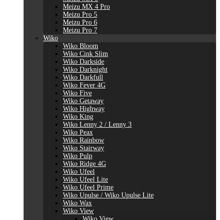
Meizu MX 4 Pro
Meizu Pro 5
Meizu Pro 6
Meizu Pro 7
Wiko
Wiko Bloom
Wiko Cink Slim
Wiko Darkside
Wiko Darknight
Wiko Darkfull
Wiko Fever 4G
Wiko Five
Wiko Getaway
Wiko Highway
Wiko King
Wiko Lenny 2 / Lenny 3
Wiko Peax
Wiko Rainbow
Wiko Stairway
Wiko Pulp
Wiko Ridge 4G
Wiko Ufeel
Wiko Ufeel Lite
Wiko Ufeel Prime
Wiko Upulse / Wiko Upulse Lite
Wiko Wax
Wiko View
Wiko View