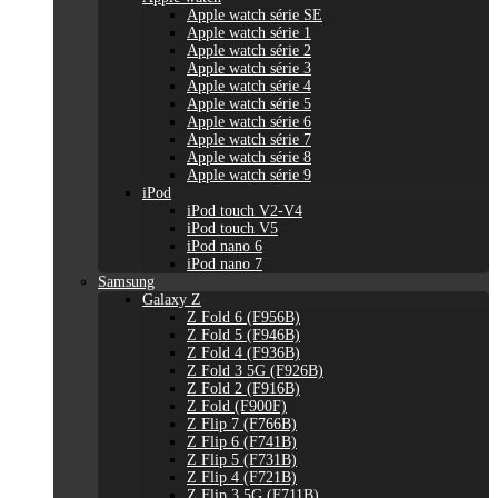
Apple watch série SE
Apple watch série 1
Apple watch série 2
Apple watch série 3
Apple watch série 4
Apple watch série 5
Apple watch série 6
Apple watch série 7
Apple watch série 8
Apple watch série 9
iPod
iPod touch V2-V4
iPod touch V5
iPod nano 6
iPod nano 7
Samsung
Galaxy Z
Z Fold 6 (F956B)
Z Fold 5 (F946B)
Z Fold 4 (F936B)
Z Fold 3 5G (F926B)
Z Fold 2 (F916B)
Z Fold (F900F)
Z Flip 7 (F766B)
Z Flip 6 (F741B)
Z Flip 5 (F731B)
Z Flip 4 (F721B)
Z Flip 3 5G (F711B)