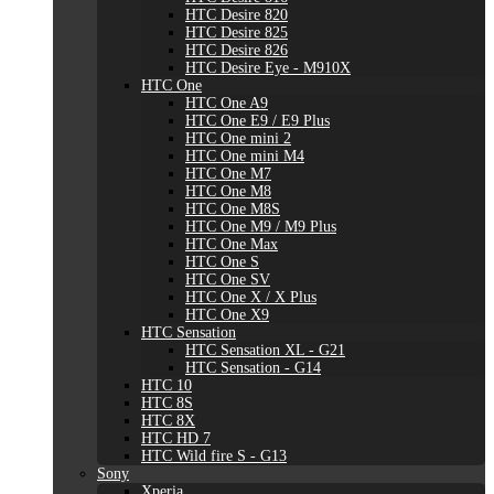
HTC Desire 820
HTC Desire 825
HTC Desire 826
HTC Desire Eye - M910X
HTC One
HTC One A9
HTC One E9 / E9 Plus
HTC One mini 2
HTC One mini M4
HTC One M7
HTC One M8
HTC One M8S
HTC One M9 / M9 Plus
HTC One Max
HTC One S
HTC One SV
HTC One X / X Plus
HTC One X9
HTC Sensation
HTC Sensation XL - G21
HTC Sensation - G14
HTC 10
HTC 8S
HTC 8X
HTC HD 7
HTC Wild fire S - G13
Sony
Xperia