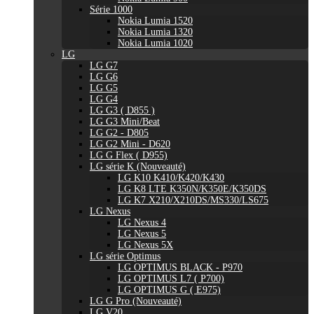
Série 1000
Nokia Lumia 1520
Nokia Lumia 1320
Nokia Lumia 1020
LG
LG G7
LG G6
LG G5
LG G4
LG G3 ( D855 )
LG G3 Mini/Beat
LG G2 - D805
LG G2 Mini - D620
LG G Flex ( D955)
LG série K (Nouveauté)
LG K10 K410/K420/K430
LG K8 LTE K350N/K350E/K350DS
LG K7 X210/X210DS/MS330/LS675
LG Nexus
LG Nexus 4
LG Nexus 5
LG Nexus 5X
LG série Optimus
LG OPTIMUS BLACK - P970
LG OPTIMUS L7 ( P700)
LG OPTIMUS G ( E975)
LG G Pro (Nouveauté)
LG V20