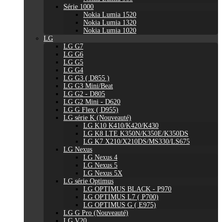
Série 1000
Nokia Lumia 1520
Nokia Lumia 1320
Nokia Lumia 1020
LG
LG G7
LG G6
LG G5
LG G4
LG G3 ( D855 )
LG G3 Mini/Beat
LG G2 - D805
LG G2 Mini - D620
LG G Flex ( D955)
LG série K (Nouveauté)
LG K10 K410/K420/K430
LG K8 LTE K350N/K350E/K350DS
LG K7 X210/X210DS/MS330/LS675
LG Nexus
LG Nexus 4
LG Nexus 5
LG Nexus 5X
LG série Optimus
LG OPTIMUS BLACK - P970
LG OPTIMUS L7 ( P700)
LG OPTIMUS G ( E975)
LG G Pro (Nouveauté)
LG V20