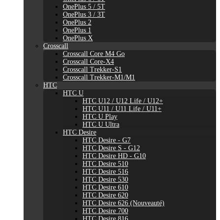
OnePlus 5 / 5T
OnePlus 3 / 3T
OnePlus 2
OnePlus 1
OnePlus X
Crosscall
Crosscall Core M4 Go
Crosscall Core-X4
Crosscall Trekker-S1
Crosscall Trekker-M1/M1
HTC
HTC U
HTC U12 / U12 Life / U12+
HTC U11 / U11 Life / U11+
HTC U Play
HTC U Ultra
HTC Desire
HTC Desire - G7
HTC Desire S - G12
HTC Desire HD - G10
HTC Desire 510
HTC Desire 516
HTC Desire 530
HTC Desire 610
HTC Desire 620
HTC Desire 626 (Nouveauté)
HTC Desire 700
HTC Desire 816