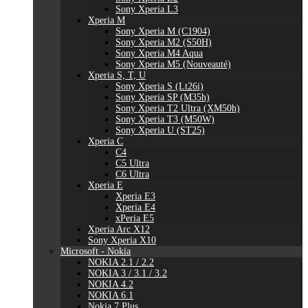
Sony Xperia L3
Xperia M
Sony Xperia M (C1904)
Sony Xperia M2 (S50H)
Sony Xperia M4 Aqua
Sony Xperia M5 (Nouveauté)
Xperia S, T, U
Sony Xperia S (Lt26i)
Sony Xperia SP (M35h)
Sony Xperia T2 Ultra (XM50h)
Sony Xperia T3 (M50W)
Sony Xperia U (ST25)
Xperia C
C4
C5 Ultra
C6 Ultra
Xperia E
Xperia E3
Xperia E4
xPeria E5
Xperia Arc X12
Sony Xperia X10
Microsoft - Nokia
NOKIA 2.1 / 2.2
NOKIA 3 / 3.1 / 3.2
NOKIA 4.2
NOKIA 6.1
Nokia 7 Plus