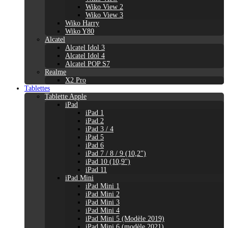
Wiko View 2
Wiko View 3
Wiko Harry
Wiko Y80
Alcatel
Alcatel Idol 3
Alcatel Idol 4
Alcatel POP S7
Realme
X2 Pro
Tablettes
Tablette Apple
iPad
iPad 1
iPad 2
iPad 3 / 4
iPad 5
iPad 6
iPad 7 / 8 / 9 (10,2")
iPad 10 (10,9'')
iPad 11
iPad Mini
iPad Mini 1
iPad Mini 2
iPad Mini 3
iPad Mini 4
iPad Mini 5 (Modèle 2019)
iPad Mini 6 (modèle 2021)