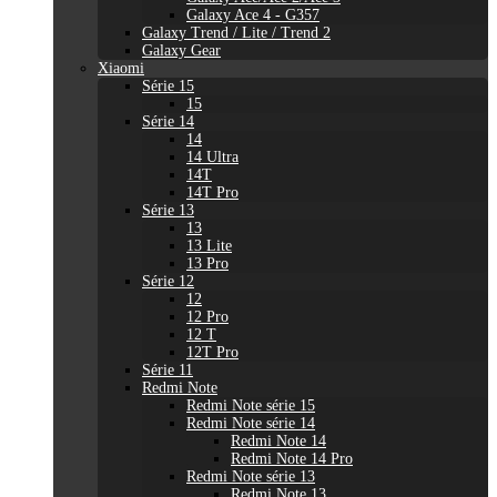
Galaxy Ace 4 - G357
Galaxy Trend / Lite / Trend 2
Galaxy Gear
Xiaomi
Série 15
15
Série 14
14
14 Ultra
14T
14T Pro
Série 13
13
13 Lite
13 Pro
Série 12
12
12 Pro
12 T
12T Pro
Série 11
Redmi Note
Redmi Note série 15
Redmi Note série 14
Redmi Note 14
Redmi Note 14 Pro
Redmi Note série 13
Redmi Note 13