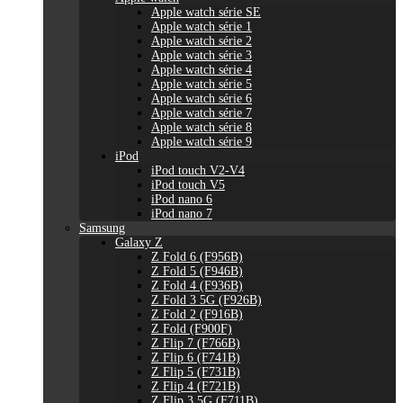
Apple watch série SE
Apple watch série 1
Apple watch série 2
Apple watch série 3
Apple watch série 4
Apple watch série 5
Apple watch série 6
Apple watch série 7
Apple watch série 8
Apple watch série 9
iPod
iPod touch V2-V4
iPod touch V5
iPod nano 6
iPod nano 7
Samsung
Galaxy Z
Z Fold 6 (F956B)
Z Fold 5 (F946B)
Z Fold 4 (F936B)
Z Fold 3 5G (F926B)
Z Fold 2 (F916B)
Z Fold (F900F)
Z Flip 7 (F766B)
Z Flip 6 (F741B)
Z Flip 5 (F731B)
Z Flip 4 (F721B)
Z Flip 3 5G (F711B)