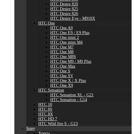
HTC Desire 820
HTC Desire 825
HTC Desire 826
HTC Desire Eye - M910X
HTC One
HTC One A9
HTC One E9 / E9 Plus
HTC One mini 2
HTC One mini M4
HTC One M7
HTC One M8
HTC One M8S
HTC One M9 / M9 Plus
HTC One Max
HTC One S
HTC One SV
HTC One X / X Plus
HTC One X9
HTC Sensation
HTC Sensation XL - G21
HTC Sensation - G14
HTC 10
HTC 8S
HTC 8X
HTC HD 7
HTC Wild fire S - G13
Sony
Xperia