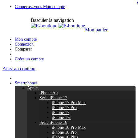
Connectez vous
Mon compte
Basculer la navigation
Mon panier
Mon compte
Connexion
Comparer
Créer un compte
Allez au contenu
Smartphones
Apple
iPhone Air
Série iPhone 17
iPhone 17 Pro Max
iPhone 17 Pro
iPhone 17
iPhone 17e
Série iPhone 16
iPhone 16 Pro Max
iPhone 16 Pro
iPhone 16 Plus