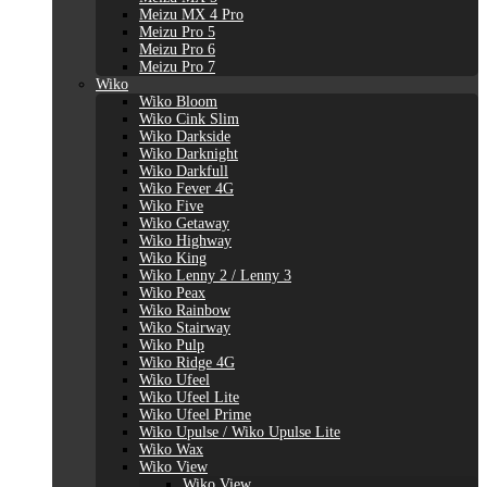
Meizu MX 4 Pro
Meizu Pro 5
Meizu Pro 6
Meizu Pro 7
Wiko
Wiko Bloom
Wiko Cink Slim
Wiko Darkside
Wiko Darknight
Wiko Darkfull
Wiko Fever 4G
Wiko Five
Wiko Getaway
Wiko Highway
Wiko King
Wiko Lenny 2 / Lenny 3
Wiko Peax
Wiko Rainbow
Wiko Stairway
Wiko Pulp
Wiko Ridge 4G
Wiko Ufeel
Wiko Ufeel Lite
Wiko Ufeel Prime
Wiko Upulse / Wiko Upulse Lite
Wiko Wax
Wiko View
Wiko View