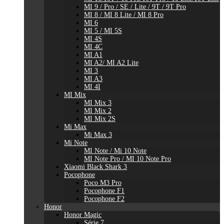
MI 9 / Pro / SE / Lite / 9T / 9T Pro
MI 8 / MI 8 Lite / MI 8 Pro
MI 6
MI 5 / MI 5S
MI 4S
MI 4C
MI A1
MI A2/ MI A2 Lite
MI 3
MI A3
MI 4I
MI Mix
MI Mix 3
MI Mix 2
MI Mix 2S
Mi Max
Mi Max 3
Mi Note
MI Note / Mi 10 Note
MI Note Pro / MI 10 Note Pro
Xiaomi Black Shark 3
Pocophone
Poco M3 Pro
Pocophone F1
Pocophone F2
Honor
Honor Magic
Série 7