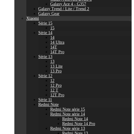
Galaxy Ace 4 - G357
Galaxy Trend / Lite / Trend 2
Galaxy Gear
Xiaomi
Série 15
15
Série 14
14
14 Ultra
14T
14T Pro
Série 13
13
13 Lite
13 Pro
Série 12
12
12 Pro
12 T
12T Pro
Série 11
Redmi Note
Redmi Note série 15
Redmi Note série 14
Redmi Note 14
Redmi Note 14 Pro
Redmi Note série 13
Redmi Note 13