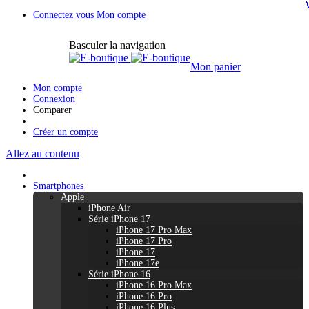
Connectez vous
Mon compte
Basculer la navigation
Mon panier
Mon compte
Connexion
Comparer
Créer un compte
Allez au contenu
Smartphones
Apple
iPhone Air
Série iPhone 17
iPhone 17 Pro Max
iPhone 17 Pro
iPhone 17
iPhone 17e
Série iPhone 16
iPhone 16 Pro Max
iPhone 16 Pro
iPhone 16 Plus