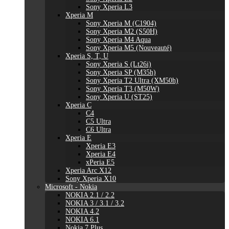
Sony Xperia L3
Xperia M
Sony Xperia M (C1904)
Sony Xperia M2 (S50H)
Sony Xperia M4 Aqua
Sony Xperia M5 (Nouveauté)
Xperia S, T, U
Sony Xperia S (Lt26i)
Sony Xperia SP (M35h)
Sony Xperia T2 Ultra (XM50h)
Sony Xperia T3 (M50W)
Sony Xperia U (ST25)
Xperia C
C4
C5 Ultra
C6 Ultra
Xperia E
Xperia E3
Xperia E4
xPeria E5
Xperia Arc X12
Sony Xperia X10
Microsoft - Nokia
NOKIA 2.1 / 2.2
NOKIA 3 / 3.1 / 3.2
NOKIA 4.2
NOKIA 6.1
Nokia 7 Plus