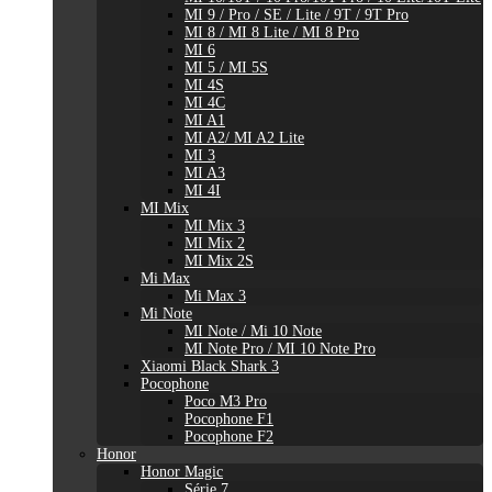
MI 9 / Pro / SE / Lite / 9T / 9T Pro
MI 8 / MI 8 Lite / MI 8 Pro
MI 6
MI 5 / MI 5S
MI 4S
MI 4C
MI A1
MI A2/ MI A2 Lite
MI 3
MI A3
MI 4I
MI Mix
MI Mix 3
MI Mix 2
MI Mix 2S
Mi Max
Mi Max 3
Mi Note
MI Note / Mi 10 Note
MI Note Pro / MI 10 Note Pro
Xiaomi Black Shark 3
Pocophone
Poco M3 Pro
Pocophone F1
Pocophone F2
Honor
Honor Magic
Série 7