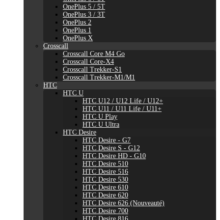
OnePlus 5 / 5T
OnePlus 3 / 3T
OnePlus 2
OnePlus 1
OnePlus X
Crosscall
Crosscall Core M4 Go
Crosscall Core-X4
Crosscall Trekker-S1
Crosscall Trekker-M1/M1
HTC
HTC U
HTC U12 / U12 Life / U12+
HTC U11 / U11 Life / U11+
HTC U Play
HTC U Ultra
HTC Desire
HTC Desire - G7
HTC Desire S - G12
HTC Desire HD - G10
HTC Desire 510
HTC Desire 516
HTC Desire 530
HTC Desire 610
HTC Desire 620
HTC Desire 626 (Nouveauté)
HTC Desire 700
HTC Desire 816