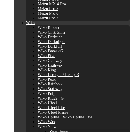
Meizu MX 4 Pro
Meizu Pro 5
Meizu Pro 6
Meizu Pro 7
Wiko
Wiko Bloom
Wiko Cink Slim
Wiko Darkside
Wiko Darknight
Wiko Darkfull
Wiko Fever 4G
Wiko Five
Wiko Getaway
Wiko Highway
Wiko King
Wiko Lenny 2 / Lenny 3
Wiko Peax
Wiko Rainbow
Wiko Stairway
Wiko Pulp
Wiko Ridge 4G
Wiko Ufeel
Wiko Ufeel Lite
Wiko Ufeel Prime
Wiko Upulse / Wiko Upulse Lite
Wiko Wax
Wiko View
Wiko View