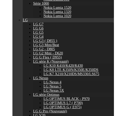
Série 1000
Nokia Lumia 1520
Nokia Lumia 1320
Nokia Lumia 1020
LG
LG G7
LG G6
LG G5
LG G4
LG G3 ( D855 )
LG G3 Mini/Beat
LG G2 - D805
LG G2 Mini - D620
LG G Flex ( D955)
LG série K (Nouveauté)
LG K10 K410/K420/K430
LG K8 LTE K350N/K350E/K350DS
LG K7 X210/X210DS/MS330/LS675
LG Nexus
LG Nexus 4
LG Nexus 5
LG Nexus 5X
LG série Optimus
LG OPTIMUS BLACK - P970
LG OPTIMUS L7 ( P700)
LG OPTIMUS G ( E975)
LG G Pro (Nouveauté)
LG V20