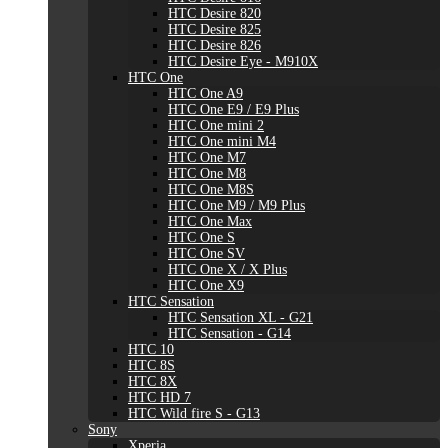
HTC Desire 820
HTC Desire 825
HTC Desire 826
HTC Desire Eye - M910X
HTC One
HTC One A9
HTC One E9 / E9 Plus
HTC One mini 2
HTC One mini M4
HTC One M7
HTC One M8
HTC One M8S
HTC One M9 / M9 Plus
HTC One Max
HTC One S
HTC One SV
HTC One X / X Plus
HTC One X9
HTC Sensation
HTC Sensation XL - G21
HTC Sensation - G14
HTC 10
HTC 8S
HTC 8X
HTC HD 7
HTC Wild fire S - G13
Sony
Xperia