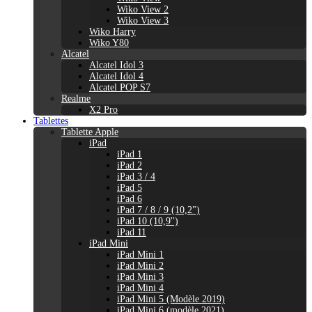
Wiko View 2
Wiko View 3
Wiko Harry
Wiko Y80
Alcatel
Alcatel Idol 3
Alcatel Idol 4
Alcatel POP S7
Realme
X2 Pro
Tablettes
Tablette Apple
iPad
iPad 1
iPad 2
iPad 3 / 4
iPad 5
iPad 6
iPad 7 / 8 / 9 (10,2")
iPad 10 (10,9'')
iPad 11
iPad Mini
iPad Mini 1
iPad Mini 2
iPad Mini 3
iPad Mini 4
iPad Mini 5 (Modèle 2019)
iPad Mini 6 (modèle 2021)