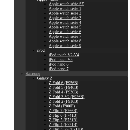
Apple watch série SE
Apple watch série 1
Apple watch série 2
Apple watch série 3
Apple watch série 4
Apple watch série 5
Apple watch série 6
Apple watch série 7
Apple watch série 8
Apple watch série 9
iPod
iPod touch V2-V4
iPod touch V5
iPod nano 6
iPod nano 7
Samsung
Galaxy Z
Z Fold 6 (F956B)
Z Fold 5 (F946B)
Z Fold 4 (F936B)
Z Fold 3 5G (F926B)
Z Fold 2 (F916B)
Z Fold (F900F)
Z Flip 7 (F766B)
Z Flip 6 (F741B)
Z Flip 5 (F731B)
Z Flip 4 (F721B)
Z Flip 3 5G (F711B)