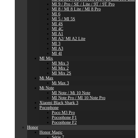
MI 9 / Pro / SE / Lite / 9T / 9T Pro
MI 8 / MI 8 Lite / MI 8 Pro
MI 6
MI 5 / MI 5S
MI 4S
MI 4C
MI A1
MI A2/ MI A2 Lite
MI 3
MI A3
MI 4I
MI Mix
MI Mix 3
MI Mix 2
MI Mix 2S
Mi Max
Mi Max 3
Mi Note
MI Note / Mi 10 Note
MI Note Pro / MI 10 Note Pro
Xiaomi Black Shark 3
Pocophone
Poco M3 Pro
Pocophone F1
Pocophone F2
Honor
Honor Magic
Série 7