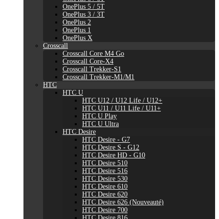
OnePlus 5 / 5T
OnePlus 3 / 3T
OnePlus 2
OnePlus 1
OnePlus X
Crosscall
Crosscall Core M4 Go
Crosscall Core-X4
Crosscall Trekker-S1
Crosscall Trekker-M1/M1
HTC
HTC U
HTC U12 / U12 Life / U12+
HTC U11 / U11 Life / U11+
HTC U Play
HTC U Ultra
HTC Desire
HTC Desire - G7
HTC Desire S - G12
HTC Desire HD - G10
HTC Desire 510
HTC Desire 516
HTC Desire 530
HTC Desire 610
HTC Desire 620
HTC Desire 626 (Nouveauté)
HTC Desire 700
HTC Desire 816