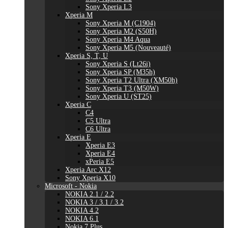
Sony Xperia L3
Xperia M
Sony Xperia M (C1904)
Sony Xperia M2 (S50H)
Sony Xperia M4 Aqua
Sony Xperia M5 (Nouveauté)
Xperia S, T, U
Sony Xperia S (Lt26i)
Sony Xperia SP (M35h)
Sony Xperia T2 Ultra (XM50h)
Sony Xperia T3 (M50W)
Sony Xperia U (ST25)
Xperia C
C4
C5 Ultra
C6 Ultra
Xperia E
Xperia E3
Xperia E4
xPeria E5
Xperia Arc X12
Sony Xperia X10
Microsoft - Nokia
NOKIA 2.1 / 2.2
NOKIA 3 / 3.1 / 3.2
NOKIA 4.2
NOKIA 6.1
Nokia 7 Plus