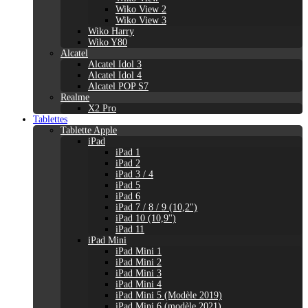
Wiko View 2
Wiko View 3
Wiko Harry
Wiko Y80
Alcatel
Alcatel Idol 3
Alcatel Idol 4
Alcatel POP S7
Realme
X2 Pro
Tablettes
Tablette Apple
iPad
iPad 1
iPad 2
iPad 3 / 4
iPad 5
iPad 6
iPad 7 / 8 / 9 (10,2")
iPad 10 (10,9'')
iPad 11
iPad Mini
iPad Mini 1
iPad Mini 2
iPad Mini 3
iPad Mini 4
iPad Mini 5 (Modèle 2019)
iPad Mini 6 (modèle 2021)