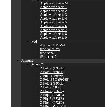
Apple watch série SE
Apple watch série 1
Apple watch série 2
Apple watch série 3
Apple watch série 4
Apple watch série 5
Apple watch série 6
Apple watch série 7
Apple watch série 8
Apple watch série 9
iPod
iPod touch V2-V4
iPod touch V5
iPod nano 6
iPod nano 7
Samsung
Galaxy Z
Z Fold 6 (F956B)
Z Fold 5 (F946B)
Z Fold 4 (F936B)
Z Fold 3 5G (F926B)
Z Fold 2 (F916B)
Z Fold (F900F)
Z Flip 7 (F766B)
Z Flip 6 (F741B)
Z Flip 5 (F731B)
Z Flip 4 (F721B)
Z Flip 3 5G (F711B)