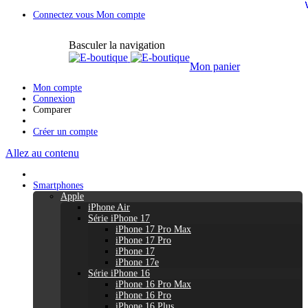
Connectez vous
Mon compte
Basculer la navigation
Mon panier
Mon compte
Connexion
Comparer
Créer un compte
Allez au contenu
Smartphones
Apple
iPhone Air
Série iPhone 17
iPhone 17 Pro Max
iPhone 17 Pro
iPhone 17
iPhone 17e
Série iPhone 16
iPhone 16 Pro Max
iPhone 16 Pro
iPhone 16 Plus