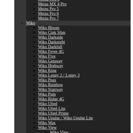
Meizu MX 4 Pro
Meizu Pro 5
Meizu Pro 6
Meizu Pro 7
Wiko
Wiko Bloom
Wiko Cink Slim
Wiko Darkside
Wiko Darknight
Wiko Darkfull
Wiko Fever 4G
Wiko Five
Wiko Getaway
Wiko Highway
Wiko King
Wiko Lenny 2 / Lenny 3
Wiko Peax
Wiko Rainbow
Wiko Stairway
Wiko Pulp
Wiko Ridge 4G
Wiko Ufeel
Wiko Ufeel Lite
Wiko Ufeel Prime
Wiko Upulse / Wiko Upulse Lite
Wiko Wax
Wiko View
Wiko View