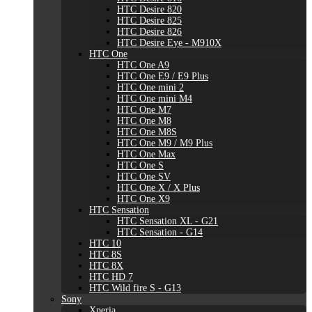
HTC Desire 820
HTC Desire 825
HTC Desire 826
HTC Desire Eye - M910X
HTC One
HTC One A9
HTC One E9 / E9 Plus
HTC One mini 2
HTC One mini M4
HTC One M7
HTC One M8
HTC One M8S
HTC One M9 / M9 Plus
HTC One Max
HTC One S
HTC One SV
HTC One X / X Plus
HTC One X9
HTC Sensation
HTC Sensation XL - G21
HTC Sensation - G14
HTC 10
HTC 8S
HTC 8X
HTC HD 7
HTC Wild fire S - G13
Sony
Xperia