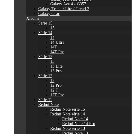
Galaxy Ace 4 - G357
Galaxy Trend / Lite / Trend 2
Galaxy Gear
Xiaomi
Série 15
15
Série 14
14
14 Ultra
14T
14T Pro
Série 13
13
13 Lite
13 Pro
Série 12
12
12 Pro
12 T
12T Pro
Série 11
Redmi Note
Redmi Note série 15
Redmi Note série 14
Redmi Note 14
Redmi Note 14 Pro
Redmi Note série 13
Redmi Note 13