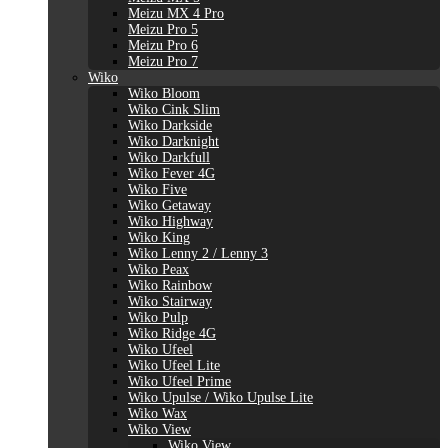
Meizu MX 4 Pro
Meizu Pro 5
Meizu Pro 6
Meizu Pro 7
Wiko
Wiko Bloom
Wiko Cink Slim
Wiko Darkside
Wiko Darknight
Wiko Darkfull
Wiko Fever 4G
Wiko Five
Wiko Getaway
Wiko Highway
Wiko King
Wiko Lenny 2 / Lenny 3
Wiko Peax
Wiko Rainbow
Wiko Stairway
Wiko Pulp
Wiko Ridge 4G
Wiko Ufeel
Wiko Ufeel Lite
Wiko Ufeel Prime
Wiko Upulse / Wiko Upulse Lite
Wiko Wax
Wiko View
Wiko View