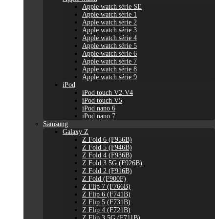
Apple watch série SE
Apple watch série 1
Apple watch série 2
Apple watch série 3
Apple watch série 4
Apple watch série 5
Apple watch série 6
Apple watch série 7
Apple watch série 8
Apple watch série 9
iPod
iPod touch V2-V4
iPod touch V5
iPod nano 6
iPod nano 7
Samsung
Galaxy Z
Z Fold 6 (F956B)
Z Fold 5 (F946B)
Z Fold 4 (F936B)
Z Fold 3 5G (F926B)
Z Fold 2 (F916B)
Z Fold (F900F)
Z Flip 7 (F766B)
Z Flip 6 (F741B)
Z Flip 5 (F731B)
Z Flip 4 (F721B)
Z Flip 3 5G (F711B)