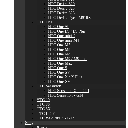
HTC Desire 820
HTC Desire 825
HTC Desire 826
HTC Desire Eye - M910X
HTC One
HTC One A9
HTC One E9 / E9 Plus
HTC One mini 2
HTC One mini M4
HTC One M7
HTC One M8
HTC One M8S
HTC One M9 / M9 Plus
HTC One Max
HTC One S
HTC One SV
HTC One X / X Plus
HTC One X9
HTC Sensation
HTC Sensation XL - G21
HTC Sensation - G14
HTC 10
HTC 8S
HTC 8X
HTC HD 7
HTC Wild fire S - G13
Sony
Xperia