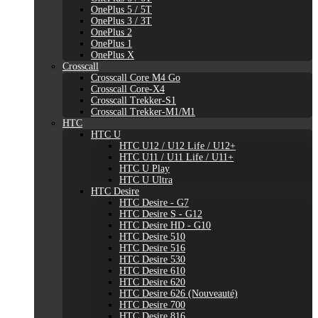
OnePlus 5 / 5T
OnePlus 3 / 3T
OnePlus 2
OnePlus 1
OnePlus X
Crosscall
Crosscall Core M4 Go
Crosscall Core-X4
Crosscall Trekker-S1
Crosscall Trekker-M1/M1
HTC
HTC U
HTC U12 / U12 Life / U12+
HTC U11 / U11 Life / U11+
HTC U Play
HTC U Ultra
HTC Desire
HTC Desire - G7
HTC Desire S - G12
HTC Desire HD - G10
HTC Desire 510
HTC Desire 516
HTC Desire 530
HTC Desire 610
HTC Desire 620
HTC Desire 626 (Nouveauté)
HTC Desire 700
HTC Desire 816