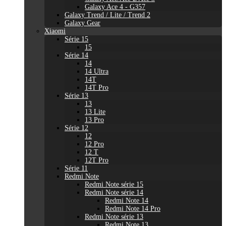
Galaxy Ace 4 - G357
Galaxy Trend / Lite / Trend 2
Galaxy Gear
Xiaomi
Série 15
15
Série 14
14
14 Ultra
14T
14T Pro
Série 13
13
13 Lite
13 Pro
Série 12
12
12 Pro
12 T
12T Pro
Série 11
Redmi Note
Redmi Note série 15
Redmi Note série 14
Redmi Note 14
Redmi Note 14 Pro
Redmi Note série 13
Redmi Note 13