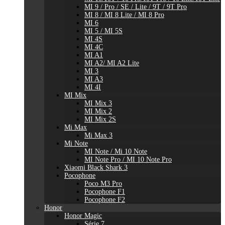
MI 9 / Pro / SE / Lite / 9T / 9T Pro
MI 8 / MI 8 Lite / MI 8 Pro
MI 6
MI 5 / MI 5S
MI 4S
MI 4C
MI A1
MI A2/ MI A2 Lite
MI 3
MI A3
MI 4I
MI Mix
MI Mix 3
MI Mix 2
MI Mix 2S
Mi Max
Mi Max 3
Mi Note
MI Note / Mi 10 Note
MI Note Pro / MI 10 Note Pro
Xiaomi Black Shark 3
Pocophone
Poco M3 Pro
Pocophone F1
Pocophone F2
Honor
Honor Magic
Série 7