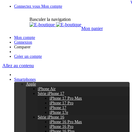
Connectez vous
Mon compte
Basculer la navigation
Mon panier
Mon compte
Connexion
Comparer
Créer un compte
Allez au contenu
Smartphones
Apple
iPhone Air
Série iPhone 17
iPhone 17 Pro Max
iPhone 17 Pro
iPhone 17
iPhone 17e
Série iPhone 16
iPhone 16 Pro Max
iPhone 16 Pro
iPhone 16 Plus