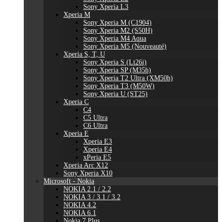
Sony Xperia L3
Xperia M
Sony Xperia M (C1904)
Sony Xperia M2 (S50H)
Sony Xperia M4 Aqua
Sony Xperia M5 (Nouveauté)
Xperia S, T, U
Sony Xperia S (Lt26i)
Sony Xperia SP (M35h)
Sony Xperia T2 Ultra (XM50h)
Sony Xperia T3 (M50W)
Sony Xperia U (ST25)
Xperia C
C4
C5 Ultra
C6 Ultra
Xperia E
Xperia E3
Xperia E4
xPeria E5
Xperia Arc X12
Sony Xperia X10
Microsoft - Nokia
NOKIA 2.1 / 2.2
NOKIA 3 / 3.1 / 3.2
NOKIA 4.2
NOKIA 6.1
Nokia 7 Plus