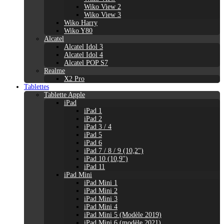
Wiko View 2
Wiko View 3
Wiko Harry
Wiko Y80
Alcatel
Alcatel Idol 3
Alcatel Idol 4
Alcatel POP S7
Realme
X2 Pro
Tablettes
Tablette Apple
iPad
iPad 1
iPad 2
iPad 3 / 4
iPad 5
iPad 6
iPad 7 / 8 / 9 (10,2")
iPad 10 (10,9'')
iPad 11
iPad Mini
iPad Mini 1
iPad Mini 2
iPad Mini 3
iPad Mini 4
iPad Mini 5 (Modèle 2019)
iPad Mini 6 (modèle 2021)