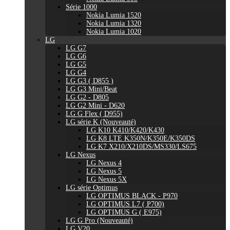
Série 1000
Nokia Lumia 1520
Nokia Lumia 1320
Nokia Lumia 1020
LG
LG G7
LG G6
LG G5
LG G4
LG G3 ( D855 )
LG G3 Mini/Beat
LG G2 - D805
LG G2 Mini - D620
LG G Flex ( D955)
LG série K (Nouveauté)
LG K10 K410/K420/K430
LG K8 LTE K350N/K350E/K350DS
LG K7 X210/X210DS/MS330/LS675
LG Nexus
LG Nexus 4
LG Nexus 5
LG Nexus 5X
LG série Optimus
LG OPTIMUS BLACK - P970
LG OPTIMUS L7 ( P700)
LG OPTIMUS G ( E975)
LG G Pro (Nouveauté)
LG V20