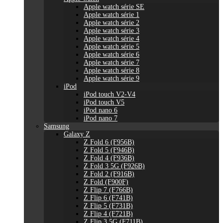
Apple watch série SE
Apple watch série 1
Apple watch série 2
Apple watch série 3
Apple watch série 4
Apple watch série 5
Apple watch série 6
Apple watch série 7
Apple watch série 8
Apple watch série 9
iPod
iPod touch V2-V4
iPod touch V5
iPod nano 6
iPod nano 7
Samsung
Galaxy Z
Z Fold 6 (F956B)
Z Fold 5 (F946B)
Z Fold 4 (F936B)
Z Fold 3 5G (F926B)
Z Fold 2 (F916B)
Z Fold (F900F)
Z Flip 7 (F766B)
Z Flip 6 (F741B)
Z Flip 5 (F731B)
Z Flip 4 (F721B)
Z Flip 3 5G (F711B)