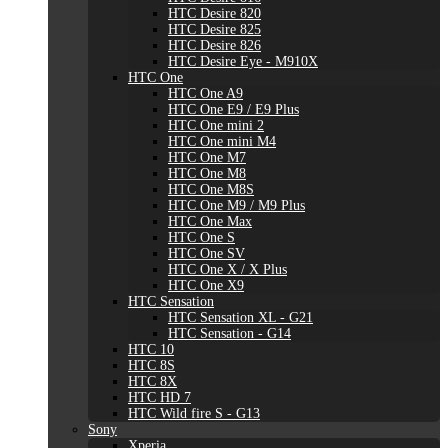
HTC Desire 820
HTC Desire 825
HTC Desire 826
HTC Desire Eye - M910X
HTC One
HTC One A9
HTC One E9 / E9 Plus
HTC One mini 2
HTC One mini M4
HTC One M7
HTC One M8
HTC One M8S
HTC One M9 / M9 Plus
HTC One Max
HTC One S
HTC One SV
HTC One X / X Plus
HTC One X9
HTC Sensation
HTC Sensation XL - G21
HTC Sensation - G14
HTC 10
HTC 8S
HTC 8X
HTC HD 7
HTC Wild fire S - G13
Sony
Xperia