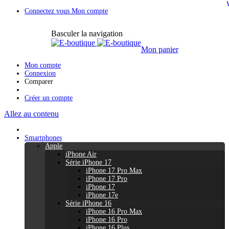
Connectez vous
Mon compte
Basculer la navigation
Mon panier
Mon compte
Connexion
Comparer
Créer un compte
Allez au contenu
Smartphones
Apple
iPhone Air
Série iPhone 17
iPhone 17 Pro Max
iPhone 17 Pro
iPhone 17
iPhone 17e
Série iPhone 16
iPhone 16 Pro Max
iPhone 16 Pro
iPhone 16 Plus