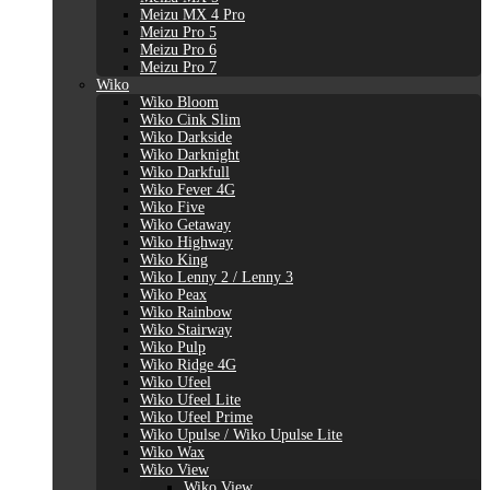
Meizu MX 4 Pro
Meizu Pro 5
Meizu Pro 6
Meizu Pro 7
Wiko
Wiko Bloom
Wiko Cink Slim
Wiko Darkside
Wiko Darknight
Wiko Darkfull
Wiko Fever 4G
Wiko Five
Wiko Getaway
Wiko Highway
Wiko King
Wiko Lenny 2 / Lenny 3
Wiko Peax
Wiko Rainbow
Wiko Stairway
Wiko Pulp
Wiko Ridge 4G
Wiko Ufeel
Wiko Ufeel Lite
Wiko Ufeel Prime
Wiko Upulse / Wiko Upulse Lite
Wiko Wax
Wiko View
Wiko View