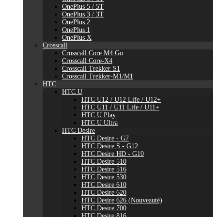
OnePlus 5 / 5T
OnePlus 3 / 3T
OnePlus 2
OnePlus 1
OnePlus X
Crosscall
Crosscall Core M4 Go
Crosscall Core-X4
Crosscall Trekker-S1
Crosscall Trekker-M1/M1
HTC
HTC U
HTC U12 / U12 Life / U12+
HTC U11 / U11 Life / U11+
HTC U Play
HTC U Ultra
HTC Desire
HTC Desire - G7
HTC Desire S - G12
HTC Desire HD - G10
HTC Desire 510
HTC Desire 516
HTC Desire 530
HTC Desire 610
HTC Desire 620
HTC Desire 626 (Nouveauté)
HTC Desire 700
HTC Desire 816