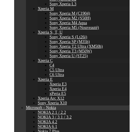
Sony Xperia L3
Xperia M
Sony Xperia M (C1904)
Sony Xperia M2 (S50H)
Sony Xperia M4 Aqua
Sony Xperia M5 (Nouveauté)
Xperia S, T, U
Sony Xperia S (Lt26i)
Sony Xperia SP (M35h)
Sony Xperia T2 Ultra (XM50h)
Sony Xperia T3 (M50W)
Sony Xperia U (ST25)
Xperia C
C4
C5 Ultra
C6 Ultra
Xperia E
Xperia E3
Xperia E4
xPeria E5
Xperia Arc X12
Sony Xperia X10
Microsoft - Nokia
NOKIA 2.1 / 2.2
NOKIA 3 / 3.1 / 3.2
NOKIA 4.2
NOKIA 6.1
Nokia 7 Plus