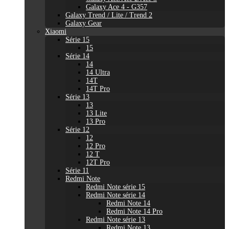
Galaxy Ace 4 - G357
Galaxy Trend / Lite / Trend 2
Galaxy Gear
Xiaomi
Série 15
15
Série 14
14
14 Ultra
14T
14T Pro
Série 13
13
13 Lite
13 Pro
Série 12
12
12 Pro
12 T
12T Pro
Série 11
Redmi Note
Redmi Note série 15
Redmi Note série 14
Redmi Note 14
Redmi Note 14 Pro
Redmi Note série 13
Redmi Note 13