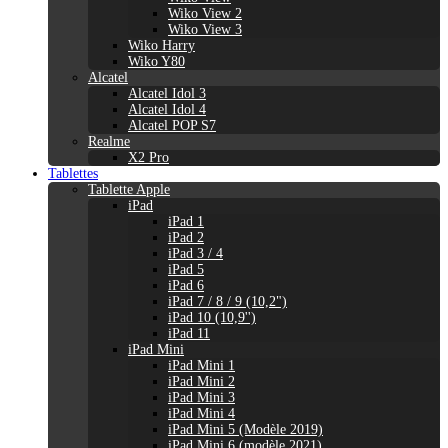
Wiko View 2
Wiko View 3
Wiko Harry
Wiko Y80
Alcatel
Alcatel Idol 3
Alcatel Idol 4
Alcatel POP S7
Realme
X2 Pro
Tablettes
Tablette Apple
iPad
iPad 1
iPad 2
iPad 3 / 4
iPad 5
iPad 6
iPad 7 / 8 / 9 (10,2")
iPad 10 (10,9'')
iPad 11
iPad Mini
iPad Mini 1
iPad Mini 2
iPad Mini 3
iPad Mini 4
iPad Mini 5 (Modèle 2019)
iPad Mini 6 (modèle 2021)