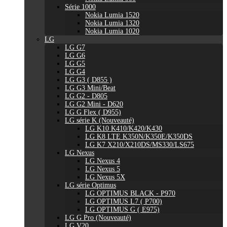
Série 1000
Nokia Lumia 1520
Nokia Lumia 1320
Nokia Lumia 1020
LG
LG G7
LG G6
LG G5
LG G4
LG G3 ( D855 )
LG G3 Mini/Beat
LG G2 - D805
LG G2 Mini - D620
LG G Flex ( D955)
LG série K (Nouveauté)
LG K10 K410/K420/K430
LG K8 LTE K350N/K350E/K350DS
LG K7 X210/X210DS/MS330/LS675
LG Nexus
LG Nexus 4
LG Nexus 5
LG Nexus 5X
LG série Optimus
LG OPTIMUS BLACK - P970
LG OPTIMUS L7 ( P700)
LG OPTIMUS G ( E975)
LG G Pro (Nouveauté)
LG V20