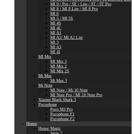
MI 9 / Pro / SE / Lite / 9T / 9T Pro
MI 8 / MI 8 Lite / MI 8 Pro
MI 6
MI 5 / MI 5S
MI 4S
MI 4C
MI A1
MI A2/ MI A2 Lite
MI 3
MI A3
MI 4I
MI Mix
MI Mix 3
MI Mix 2
MI Mix 2S
Mi Max
Mi Max 3
Mi Note
MI Note / Mi 10 Note
MI Note Pro / MI 10 Note Pro
Xiaomi Black Shark 3
Pocophone
Poco M3 Pro
Pocophone F1
Pocophone F2
Honor
Honor Magic
Série 7