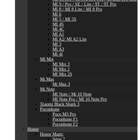
MI 9 / Pro / SE / Lite / 9T / 9T Pro
MI 8 / MI 8 Lite / MI 8 Pro
MI 6
MI 5 / MI 5S
MI 4S
MI 4C
MI A1
MI A2/ MI A2 Lite
MI 3
MI A3
MI 4I
MI Mix
MI Mix 3
MI Mix 2
MI Mix 2S
Mi Max
Mi Max 3
Mi Note
MI Note / Mi 10 Note
MI Note Pro / MI 10 Note Pro
Xiaomi Black Shark 3
Pocophone
Poco M3 Pro
Pocophone F1
Pocophone F2
Honor
Honor Magic
Série 7