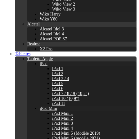
Wiko View 2
Wiko View 3
Wiko Harry
Wiko Y80
Alcatel
Alcatel Idol 3
Alcatel Idol 4
Alcatel POP S7
Realme
X2 Pro
Tablettes
Tablette Apple
iPad
iPad 1
iPad 2
iPad 3 / 4
iPad 5
iPad 6
iPad 7 / 8 / 9 (10,2")
iPad 10 (10,9'')
iPad 11
iPad Mini
iPad Mini 1
iPad Mini 2
iPad Mini 3
iPad Mini 4
iPad Mini 5 (Modèle 2019)
iPad Mini 6 (modèle 2021)