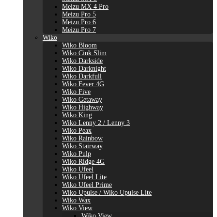
Meizu MX 4 Pro
Meizu Pro 5
Meizu Pro 6
Meizu Pro 7
Wiko
Wiko Bloom
Wiko Cink Slim
Wiko Darkside
Wiko Darknight
Wiko Darkfull
Wiko Fever 4G
Wiko Five
Wiko Getaway
Wiko Highway
Wiko King
Wiko Lenny 2 / Lenny 3
Wiko Peax
Wiko Rainbow
Wiko Stairway
Wiko Pulp
Wiko Ridge 4G
Wiko Ufeel
Wiko Ufeel Lite
Wiko Ufeel Prime
Wiko Upulse / Wiko Upulse Lite
Wiko Wax
Wiko View
Wiko View