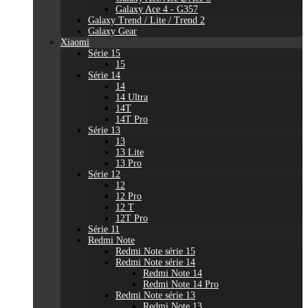
Galaxy Ace 4 - G357
Galaxy Trend / Lite / Trend 2
Galaxy Gear
Xiaomi
Série 15
15
Série 14
14
14 Ultra
14T
14T Pro
Série 13
13
13 Lite
13 Pro
Série 12
12
12 Pro
12 T
12T Pro
Série 11
Redmi Note
Redmi Note série 15
Redmi Note série 14
Redmi Note 14
Redmi Note 14 Pro
Redmi Note série 13
Redmi Note 13