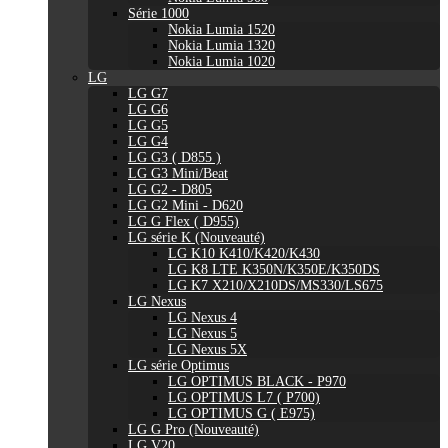
Série 1000
Nokia Lumia 1520
Nokia Lumia 1320
Nokia Lumia 1020
LG
LG G7
LG G6
LG G5
LG G4
LG G3 ( D855 )
LG G3 Mini/Beat
LG G2 - D805
LG G2 Mini - D620
LG G Flex ( D955)
LG série K (Nouveauté)
LG K10 K410/K420/K430
LG K8 LTE K350N/K350E/K350DS
LG K7 X210/X210DS/MS330/LS675
LG Nexus
LG Nexus 4
LG Nexus 5
LG Nexus 5X
LG série Optimus
LG OPTIMUS BLACK - P970
LG OPTIMUS L7 ( P700)
LG OPTIMUS G ( E975)
LG G Pro (Nouveauté)
LG V20