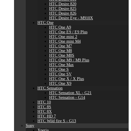
HTC Desire 820
HTC Desire 825
HTC Desire 826
HTC Desire Eye - M910X
HTC One
HTC One A9
HTC One E9 / E9 Plus
HTC One mini 2
HTC One mini M4
HTC One M7
HTC One M8
HTC One M8S
HTC One M9 / M9 Plus
HTC One Max
HTC One S
HTC One SV
HTC One X / X Plus
HTC One X9
HTC Sensation
HTC Sensation XL - G21
HTC Sensation - G14
HTC 10
HTC 8S
HTC 8X
HTC HD 7
HTC Wild fire S - G13
Sony
Xperia