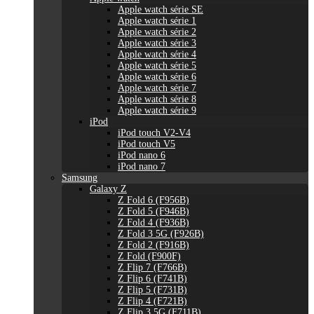
Apple watch série SE
Apple watch série 1
Apple watch série 2
Apple watch série 3
Apple watch série 4
Apple watch série 5
Apple watch série 6
Apple watch série 7
Apple watch série 8
Apple watch série 9
iPod
iPod touch V2-V4
iPod touch V5
iPod nano 6
iPod nano 7
Samsung
Galaxy Z
Z Fold 6 (F956B)
Z Fold 5 (F946B)
Z Fold 4 (F936B)
Z Fold 3 5G (F926B)
Z Fold 2 (F916B)
Z Fold (F900F)
Z Flip 7 (F766B)
Z Flip 6 (F741B)
Z Flip 5 (F731B)
Z Flip 4 (F721B)
Z Flip 3 5G (F711B)