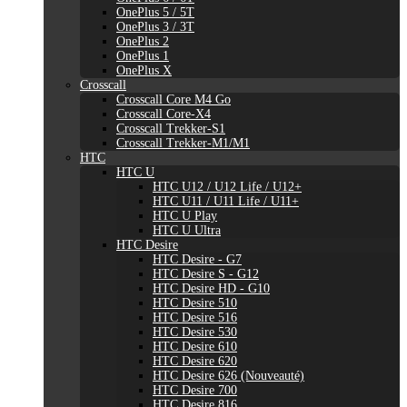
OnePlus 5 / 5T
OnePlus 3 / 3T
OnePlus 2
OnePlus 1
OnePlus X
Crosscall
Crosscall Core M4 Go
Crosscall Core-X4
Crosscall Trekker-S1
Crosscall Trekker-M1/M1
HTC
HTC U
HTC U12 / U12 Life / U12+
HTC U11 / U11 Life / U11+
HTC U Play
HTC U Ultra
HTC Desire
HTC Desire - G7
HTC Desire S - G12
HTC Desire HD - G10
HTC Desire 510
HTC Desire 516
HTC Desire 530
HTC Desire 610
HTC Desire 620
HTC Desire 626 (Nouveauté)
HTC Desire 700
HTC Desire 816