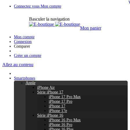
Connectez vous
Mon compte
Basculer la navigation
Mon panier
Mon compte
Connexion
Comparer
Créer un compte
Allez au contenu
Smartphones
Apple
iPhone Air
Série iPhone 17
iPhone 17 Pro Max
iPhone 17 Pro
iPhone 17
iPhone 17e
Série iPhone 16
iPhone 16 Pro Max
iPhone 16 Pro
iPhone 16 Plus