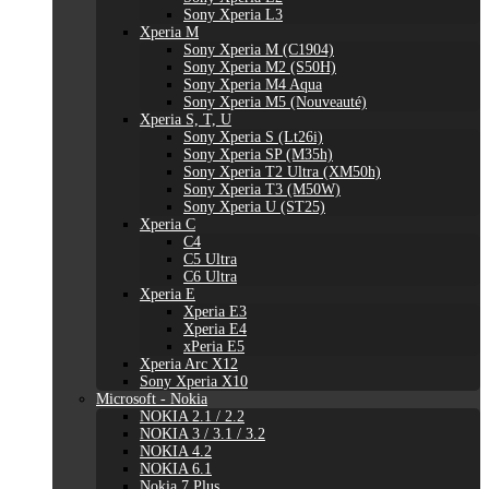
Sony Xperia L3
Xperia M
Sony Xperia M (C1904)
Sony Xperia M2 (S50H)
Sony Xperia M4 Aqua
Sony Xperia M5 (Nouveauté)
Xperia S, T, U
Sony Xperia S (Lt26i)
Sony Xperia SP (M35h)
Sony Xperia T2 Ultra (XM50h)
Sony Xperia T3 (M50W)
Sony Xperia U (ST25)
Xperia C
C4
C5 Ultra
C6 Ultra
Xperia E
Xperia E3
Xperia E4
xPeria E5
Xperia Arc X12
Sony Xperia X10
Microsoft - Nokia
NOKIA 2.1 / 2.2
NOKIA 3 / 3.1 / 3.2
NOKIA 4.2
NOKIA 6.1
Nokia 7 Plus