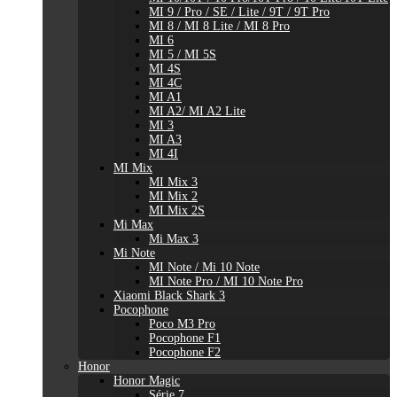
MI 9 / Pro / SE / Lite / 9T / 9T Pro
MI 8 / MI 8 Lite / MI 8 Pro
MI 6
MI 5 / MI 5S
MI 4S
MI 4C
MI A1
MI A2/ MI A2 Lite
MI 3
MI A3
MI 4I
MI Mix
MI Mix 3
MI Mix 2
MI Mix 2S
Mi Max
Mi Max 3
Mi Note
MI Note / Mi 10 Note
MI Note Pro / MI 10 Note Pro
Xiaomi Black Shark 3
Pocophone
Poco M3 Pro
Pocophone F1
Pocophone F2
Honor
Honor Magic
Série 7