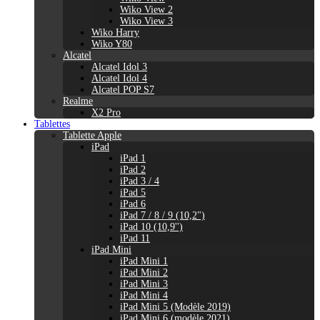
Wiko View 2
Wiko View 3
Wiko Harry
Wiko Y80
Alcatel
Alcatel Idol 3
Alcatel Idol 4
Alcatel POP S7
Realme
X2 Pro
Tablettes
Tablette Apple
iPad
iPad 1
iPad 2
iPad 3 / 4
iPad 5
iPad 6
iPad 7 / 8 / 9 (10,2")
iPad 10 (10,9'')
iPad 11
iPad Mini
iPad Mini 1
iPad Mini 2
iPad Mini 3
iPad Mini 4
iPad Mini 5 (Modèle 2019)
iPad Mini 6 (modèle 2021)