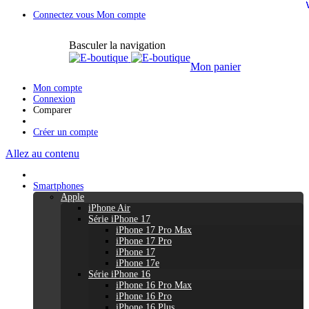
Connectez vous
Mon compte
Basculer la navigation
Mon panier
Mon compte
Connexion
Comparer
Créer un compte
Allez au contenu
Smartphones
Apple
iPhone Air
Série iPhone 17
iPhone 17 Pro Max
iPhone 17 Pro
iPhone 17
iPhone 17e
Série iPhone 16
iPhone 16 Pro Max
iPhone 16 Pro
iPhone 16 Plus