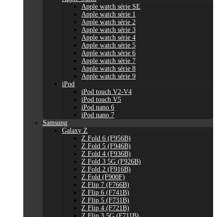
Apple watch série SE
Apple watch série 1
Apple watch série 2
Apple watch série 3
Apple watch série 4
Apple watch série 5
Apple watch série 6
Apple watch série 7
Apple watch série 8
Apple watch série 9
iPod
iPod touch V2-V4
iPod touch V5
iPod nano 6
iPod nano 7
Samsung
Galaxy Z
Z Fold 6 (F956B)
Z Fold 5 (F946B)
Z Fold 4 (F936B)
Z Fold 3 5G (F926B)
Z Fold 2 (F916B)
Z Fold (F900F)
Z Flip 7 (F766B)
Z Flip 6 (F741B)
Z Flip 5 (F731B)
Z Flip 4 (F721B)
Z Flip 3 5G (F711B)