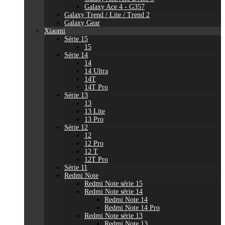
Galaxy Ace 4 - G357
Galaxy Trend / Lite / Trend 2
Galaxy Gear
Xiaomi
Série 15
15
Série 14
14
14 Ultra
14T
14T Pro
Série 13
13
13 Lite
13 Pro
Série 12
12
12 Pro
12 T
12T Pro
Série 11
Redmi Note
Redmi Note série 15
Redmi Note série 14
Redmi Note 14
Redmi Note 14 Pro
Redmi Note série 13
Redmi Note 13