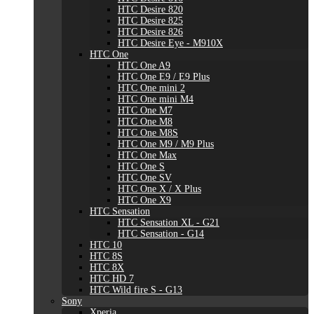
HTC Desire 820
HTC Desire 825
HTC Desire 826
HTC Desire Eye - M910X
HTC One
HTC One A9
HTC One E9 / E9 Plus
HTC One mini 2
HTC One mini M4
HTC One M7
HTC One M8
HTC One M8S
HTC One M9 / M9 Plus
HTC One Max
HTC One S
HTC One SV
HTC One X / X Plus
HTC One X9
HTC Sensation
HTC Sensation XL - G21
HTC Sensation - G14
HTC 10
HTC 8S
HTC 8X
HTC HD 7
HTC Wild fire S - G13
Sony
Xperia