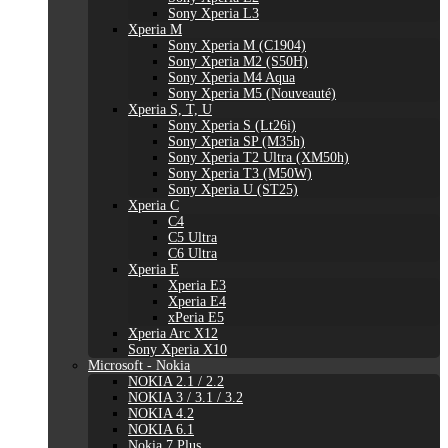
Sony Xperia L3
Xperia M
Sony Xperia M (C1904)
Sony Xperia M2 (S50H)
Sony Xperia M4 Aqua
Sony Xperia M5 (Nouveauté)
Xperia S, T, U
Sony Xperia S (Lt26i)
Sony Xperia SP (M35h)
Sony Xperia T2 Ultra (XM50h)
Sony Xperia T3 (M50W)
Sony Xperia U (ST25)
Xperia C
C4
C5 Ultra
C6 Ultra
Xperia E
Xperia E3
Xperia E4
xPeria E5
Xperia Arc X12
Sony Xperia X10
Microsoft - Nokia
NOKIA 2.1 / 2.2
NOKIA 3 / 3.1 / 3.2
NOKIA 4.2
NOKIA 6.1
Nokia 7 Plus