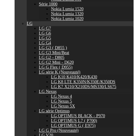
Série 1000
Nokia Lumia 1520
Nokia Lumia 1320
Nokia Lumia 1020
LG
LG G7
LG G6
LG G5
LG G4
LG G3 ( D855 )
LG G3 Mini/Beat
LG G2 - D805
LG G2 Mini - D620
LG G Flex ( D955)
LG série K (Nouveauté)
LG K10 K410/K420/K430
LG K8 LTE K350N/K350E/K350DS
LG K7 X210/X210DS/MS330/LS675
LG Nexus
LG Nexus 4
LG Nexus 5
LG Nexus 5X
LG série Optimus
LG OPTIMUS BLACK - P970
LG OPTIMUS L7 ( P700)
LG OPTIMUS G ( E975)
LG G Pro (Nouveauté)
LG V20