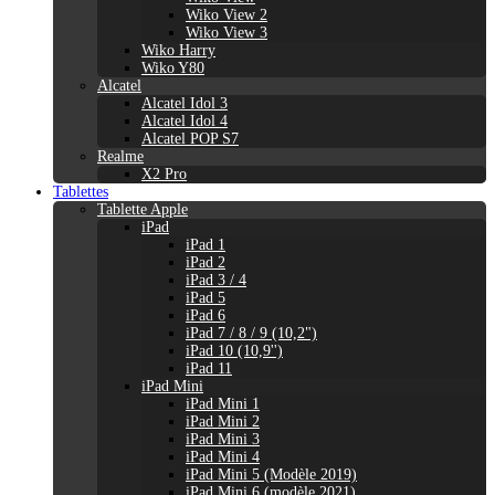
Wiko View 2
Wiko View 3
Wiko Harry
Wiko Y80
Alcatel
Alcatel Idol 3
Alcatel Idol 4
Alcatel POP S7
Realme
X2 Pro
Tablettes
Tablette Apple
iPad
iPad 1
iPad 2
iPad 3 / 4
iPad 5
iPad 6
iPad 7 / 8 / 9 (10,2")
iPad 10 (10,9'')
iPad 11
iPad Mini
iPad Mini 1
iPad Mini 2
iPad Mini 3
iPad Mini 4
iPad Mini 5 (Modèle 2019)
iPad Mini 6 (modèle 2021)