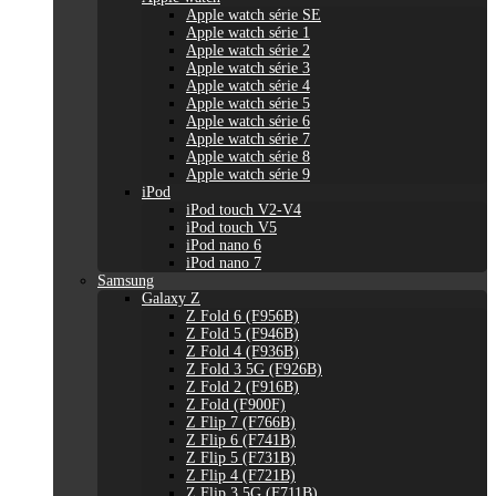
Apple watch série SE
Apple watch série 1
Apple watch série 2
Apple watch série 3
Apple watch série 4
Apple watch série 5
Apple watch série 6
Apple watch série 7
Apple watch série 8
Apple watch série 9
iPod
iPod touch V2-V4
iPod touch V5
iPod nano 6
iPod nano 7
Samsung
Galaxy Z
Z Fold 6 (F956B)
Z Fold 5 (F946B)
Z Fold 4 (F936B)
Z Fold 3 5G (F926B)
Z Fold 2 (F916B)
Z Fold (F900F)
Z Flip 7 (F766B)
Z Flip 6 (F741B)
Z Flip 5 (F731B)
Z Flip 4 (F721B)
Z Flip 3 5G (F711B)