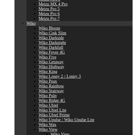
Meizu MX 4 Pro
Meizu Pro 5
Meizu Pro 6
Meizu Pro 7
Wiko
Wiko Bloom
Wiko Cink Slim
Wiko Darkside
Wiko Darknight
Wiko Darkfull
Wiko Fever 4G
Wiko Five
Wiko Getaway
Wiko Highway
Wiko King
Wiko Lenny 2 / Lenny 3
Wiko Peax
Wiko Rainbow
Wiko Stairway
Wiko Pulp
Wiko Ridge 4G
Wiko Ufeel
Wiko Ufeel Lite
Wiko Ufeel Prime
Wiko Upulse / Wiko Upulse Lite
Wiko Wax
Wiko View
Wiko View