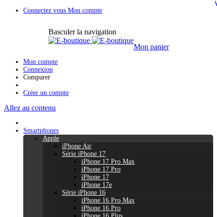
Connectez vous
Mon compte
Basculer la navigation
Mon panier
Mon compte
Connexion
Comparer
Créer un compte
Allez au contenu
Smartphones
Apple
iPhone Air
Série iPhone 17
iPhone 17 Pro Max
iPhone 17 Pro
iPhone 17
iPhone 17e
Série iPhone 16
iPhone 16 Pro Max
iPhone 16 Pro
iPhone 16 Plus