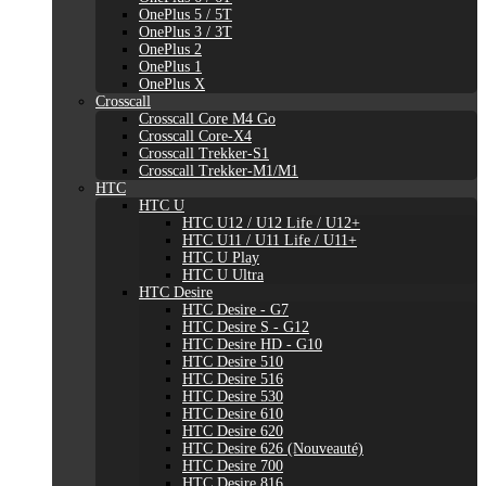
OnePlus 5 / 5T
OnePlus 3 / 3T
OnePlus 2
OnePlus 1
OnePlus X
Crosscall
Crosscall Core M4 Go
Crosscall Core-X4
Crosscall Trekker-S1
Crosscall Trekker-M1/M1
HTC
HTC U
HTC U12 / U12 Life / U12+
HTC U11 / U11 Life / U11+
HTC U Play
HTC U Ultra
HTC Desire
HTC Desire - G7
HTC Desire S - G12
HTC Desire HD - G10
HTC Desire 510
HTC Desire 516
HTC Desire 530
HTC Desire 610
HTC Desire 620
HTC Desire 626 (Nouveauté)
HTC Desire 700
HTC Desire 816