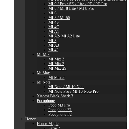
MI 9 / Pro / SE / Lite / 9T / 9T Pro
MI 8 / MI 8 Lite / MI 8 Pro
MI 6
MI 5 / MI 5S
MI 4S
MI 4C
MI A1
MI A2/ MI A2 Lite
MI 3
MI A3
MI 4I
MI Mix
MI Mix 3
MI Mix 2
MI Mix 2S
Mi Max
Mi Max 3
Mi Note
MI Note / Mi 10 Note
MI Note Pro / MI 10 Note Pro
Xiaomi Black Shark 3
Pocophone
Poco M3 Pro
Pocophone F1
Pocophone F2
Honor
Honor Magic
Série 7