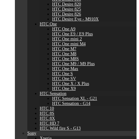
HTC Desire 820
HTC Desire 825
HTC Desire 826
HTC Desire Eye - M910X
HTC One
HTC One A9
HTC One E9 / E9 Plus
HTC One mini 2
HTC One mini M4
HTC One M7
HTC One M8
HTC One M8S
HTC One M9 / M9 Plus
HTC One Max
HTC One S
HTC One SV
HTC One X / X Plus
HTC One X9
HTC Sensation
HTC Sensation XL - G21
HTC Sensation - G14
HTC 10
HTC 8S
HTC 8X
HTC HD 7
HTC Wild fire S - G13
Sony
Xperia