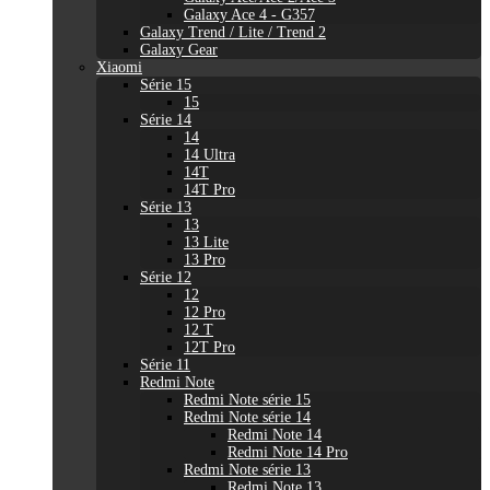
Galaxy Ace 4 - G357
Galaxy Trend / Lite / Trend 2
Galaxy Gear
Xiaomi
Série 15
15
Série 14
14
14 Ultra
14T
14T Pro
Série 13
13
13 Lite
13 Pro
Série 12
12
12 Pro
12 T
12T Pro
Série 11
Redmi Note
Redmi Note série 15
Redmi Note série 14
Redmi Note 14
Redmi Note 14 Pro
Redmi Note série 13
Redmi Note 13