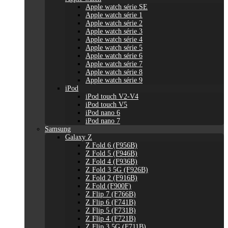
Apple watch série SE
Apple watch série 1
Apple watch série 2
Apple watch série 3
Apple watch série 4
Apple watch série 5
Apple watch série 6
Apple watch série 7
Apple watch série 8
Apple watch série 9
iPod
iPod touch V2-V4
iPod touch V5
iPod nano 6
iPod nano 7
Samsung
Galaxy Z
Z Fold 6 (F956B)
Z Fold 5 (F946B)
Z Fold 4 (F936B)
Z Fold 3 5G (F926B)
Z Fold 2 (F916B)
Z Fold (F900F)
Z Flip 7 (F766B)
Z Flip 6 (F741B)
Z Flip 5 (F731B)
Z Flip 4 (F721B)
Z Flip 3 5G (F711B)