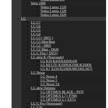
Série 1000
Nokia Lumia 1520
Nokia Lumia 1320
Nokia Lumia 1020
LG
LG G7
LG G6
LG G5
LG G4
LG G3 ( D855 )
LG G3 Mini/Beat
LG G2 - D805
LG G2 Mini - D620
LG G Flex ( D955)
LG série K (Nouveauté)
LG K10 K410/K420/K430
LG K8 LTE K350N/K350E/K350DS
LG K7 X210/X210DS/MS330/LS675
LG Nexus
LG Nexus 4
LG Nexus 5
LG Nexus 5X
LG série Optimus
LG OPTIMUS BLACK - P970
LG OPTIMUS L7 ( P700)
LG OPTIMUS G ( E975)
LG G Pro (Nouveauté)
LG V20