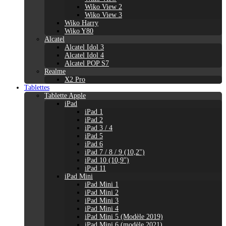
Wiko View 2
Wiko View 3
Wiko Harry
Wiko Y80
Alcatel
Alcatel Idol 3
Alcatel Idol 4
Alcatel POP S7
Realme
X2 Pro
Tablettes
Tablette Apple
iPad
iPad 1
iPad 2
iPad 3 / 4
iPad 5
iPad 6
iPad 7 / 8 / 9 (10,2")
iPad 10 (10,9'')
iPad 11
iPad Mini
iPad Mini 1
iPad Mini 2
iPad Mini 3
iPad Mini 4
iPad Mini 5 (Modèle 2019)
iPad Mini 6 (modèle 2021)