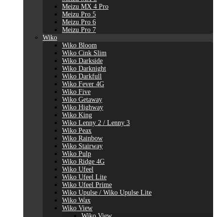
Meizu MX 4 Pro
Meizu Pro 5
Meizu Pro 6
Meizu Pro 7
Wiko
Wiko Bloom
Wiko Cink Slim
Wiko Darkside
Wiko Darknight
Wiko Darkfull
Wiko Fever 4G
Wiko Five
Wiko Getaway
Wiko Highway
Wiko King
Wiko Lenny 2 / Lenny 3
Wiko Peax
Wiko Rainbow
Wiko Stairway
Wiko Pulp
Wiko Ridge 4G
Wiko Ufeel
Wiko Ufeel Lite
Wiko Ufeel Prime
Wiko Upulse / Wiko Upulse Lite
Wiko Wax
Wiko View
Wiko View