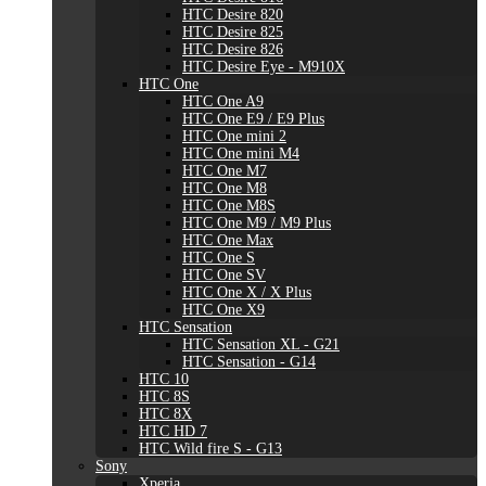
HTC Desire 820
HTC Desire 825
HTC Desire 826
HTC Desire Eye - M910X
HTC One
HTC One A9
HTC One E9 / E9 Plus
HTC One mini 2
HTC One mini M4
HTC One M7
HTC One M8
HTC One M8S
HTC One M9 / M9 Plus
HTC One Max
HTC One S
HTC One SV
HTC One X / X Plus
HTC One X9
HTC Sensation
HTC Sensation XL - G21
HTC Sensation - G14
HTC 10
HTC 8S
HTC 8X
HTC HD 7
HTC Wild fire S - G13
Sony
Xperia