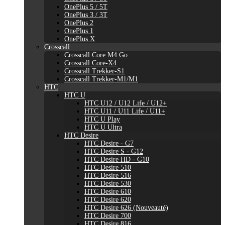
OnePlus 5 / 5T
OnePlus 3 / 3T
OnePlus 2
OnePlus 1
OnePlus X
Crosscall
Crosscall Core M4 Go
Crosscall Core-X4
Crosscall Trekker-S1
Crosscall Trekker-M1/M1
HTC
HTC U
HTC U12 / U12 Life / U12+
HTC U11 / U11 Life / U11+
HTC U Play
HTC U Ultra
HTC Desire
HTC Desire - G7
HTC Desire S - G12
HTC Desire HD - G10
HTC Desire 510
HTC Desire 516
HTC Desire 530
HTC Desire 610
HTC Desire 620
HTC Desire 626 (Nouveauté)
HTC Desire 700
HTC Desire 816