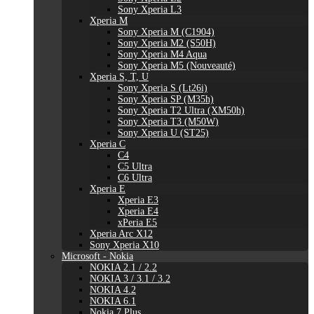
Sony Xperia L3
Xperia M
Sony Xperia M (C1904)
Sony Xperia M2 (S50H)
Sony Xperia M4 Aqua
Sony Xperia M5 (Nouveauté)
Xperia S, T, U
Sony Xperia S (Lt26i)
Sony Xperia SP (M35h)
Sony Xperia T2 Ultra (XM50h)
Sony Xperia T3 (M50W)
Sony Xperia U (ST25)
Xperia C
C4
C5 Ultra
C6 Ultra
Xperia E
Xperia E3
Xperia E4
xPeria E5
Xperia Arc X12
Sony Xperia X10
Microsoft - Nokia
NOKIA 2.1 / 2.2
NOKIA 3 / 3.1 / 3.2
NOKIA 4.2
NOKIA 6.1
Nokia 7 Plus