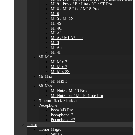
MI 9 / Pro / SE / Lite / 9T / 9T Pro
MI 8 / MI 8 Lite / MI 8 Pro
MI 6
MI 5 / MI 5S
MI 4S
MI 4C
MI A1
MI A2/ MI A2 Lite
MI 3
MI A3
MI 4I
MI Mix
MI Mix 3
MI Mix 2
MI Mix 2S
Mi Max
Mi Max 3
Mi Note
MI Note / Mi 10 Note
MI Note Pro / MI 10 Note Pro
Xiaomi Black Shark 3
Pocophone
Poco M3 Pro
Pocophone F1
Pocophone F2
Honor
Honor Magic
Série 7