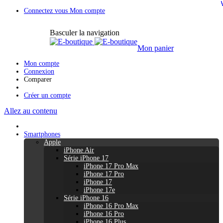
Connectez vous
Mon compte
Basculer la navigation
Mon panier
Mon compte
Connexion
Comparer
Créer un compte
Allez au contenu
Smartphones
Apple
iPhone Air
Série iPhone 17
iPhone 17 Pro Max
iPhone 17 Pro
iPhone 17
iPhone 17e
Série iPhone 16
iPhone 16 Pro Max
iPhone 16 Pro
iPhone 16 Plus